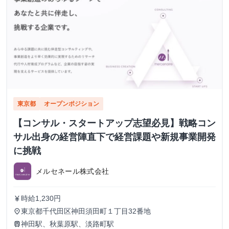
東京都
オープンポジション
【コンサル・スタートアップ志望必見】戦略コン
サル出身の経営陣直下で経営課題や新規事業開発
に挑戦
メルセネール株式会社
時給1,230円
currency_yen
東京都千代田区神田須田町１丁目32番地
place
神田駅、秋葉原駅、淡路町駅
train