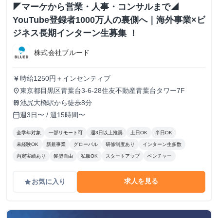
◤マーケから営業・人事・コンサルまで◢
YouTube登録者1000万人の裏側へ｜海外事業×ビ
ジネス長期インターン生募集 ！
株式会社ブルード
時給1250円＋インセンティブ
currency_yen
東京都目黒区青葉台3-6-28住友不動産青葉台タワー7F
place
池尻大橋駅から徒歩8分
train
週3日〜 / 週15時間〜
calendar_today
全学年対象
一部リモート可
週3日以上推奨
土日OK
半日OK
未経験OK
新規事業
グローバル
研修制度あり
インターン生多数
内定実績あり
髪型自由
私服OK
スタートアップ
ベンチャー
求人を見る
お気に入り
grade