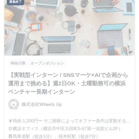
募集終了
神奈川県
オープンポジション
【実戦型インターン / SNSマーケ×AIで企画から
運用まで挑める】週2日OK・土曜勤務可の横浜
ベンチャー長期インターン
株式会社Wheels Up
時給 1,200円〜 ※ご経験によってオファー条件は変動する可
currency_yen
能性がございます。 ※金額によっては、業務委託契約での
横浜オフィス（横浜市中区大田町5-67第一須賀ビル2F）
place
採用となる場合もございます。
馬車道駅（徒歩1分）、桜木町駅（徒歩7分）
train