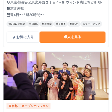
1500円でのお支払い ②成果報酬の条件・単価 → 粗利に対す
東京都渋谷区恵比寿西２丁目４−８ ウィンド恵比寿ビル 8F
place
る報酬率での支給
恵比寿駅
train
週4日〜 / 週20時間〜
calendar_today
週3日以上推奨
土日OK
新規事業
社長直下
私服OK
スタートアップ
求人を見る
お気に入り
grade
東京都
オープンポジション