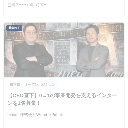
週2日〜 / 週4時間〜
calendar_today
募集終了
東京都
オープンポジション
【CEO直下】0→1の事業開発を支えるインター
ンを1名募集！
株式会社WonderPalette