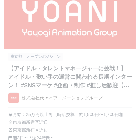
東京都
オープンポジション
【アイドル・タレントマネージャーに挑戦！】
アイドル・歌い手の運営に関われる長期インター
ン！ #SNSマーケ #企画・制作 #推し活歓迎【内
定直結】
株式会社代々木アニメーショングループ
月給：25万円以上可（時給換算：約1,500円〜1,700円相
currency_yen
当） ※選考を通じて最終的な金額が調整（上振れ・下振
東京都新宿区近辺
place
れ）されることがございます。 ※インターン期間中の貢献
東京都新宿区近辺
train
度や成果に応じて、昇給の機会があります。
週3日〜 / 週24時間〜
calendar_today