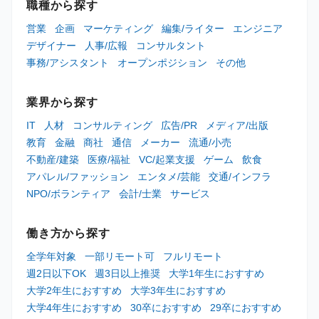
職種から探す
営業
企画
マーケティング
編集/ライター
エンジニア
デザイナー
人事/広報
コンサルタント
事務/アシスタント
オープンポジション
その他
業界から探す
IT
人材
コンサルティング
広告/PR
メディア/出版
教育
金融
商社
通信
メーカー
流通/小売
不動産/建築
医療/福祉
VC/起業支援
ゲーム
飲食
アパレル/ファッション
エンタメ/芸能
交通/インフラ
NPO/ボランティア
会計/士業
サービス
働き方から探す
全学年対象
一部リモート可
フルリモート
週2日以下OK
週3日以上推奨
大学1年生におすすめ
大学2年生におすすめ
大学3年生におすすめ
大学4年生におすすめ
30卒におすすめ
29卒におすすめ