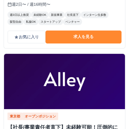
週2日〜 / 週16時間〜
calendar_today
週3日以上推奨
未経験OK
新規事業
社長直下
インターン生多数
髪型自由
私服OK
スタートアップ
ベンチャー
求人を見る
お気に入り
grade
東京都
オープンポジション
【社長/事業責任者直下】未経験可能！圧倒的に