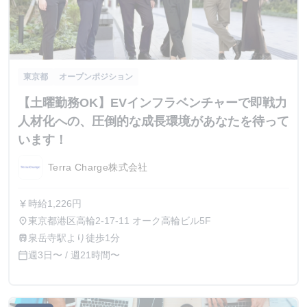
東京都
オープンポジション
【土曜勤務OK】EVインフラベンチャーで即戦力
人材化への、圧倒的な成長環境があなたを待って
います！
Terra Charge株式会社
時給1,226円
currency_yen
東京都港区高輪2-17-11 オーク高輪ビル5F
place
泉岳寺駅より徒歩1分
train
週3日〜 / 週21時間〜
calendar_today