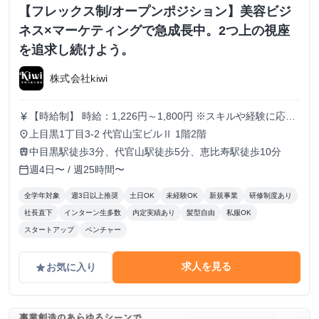
【フレックス制/オープンポジション】美容ビジ
ネス×マーケティングで急成長中。2つ上の視座
を追求し続けよう。
株式会社kiwi
【時給制】 時給：1,226円～1,800円 ※スキルや経験に応じ
currency_yen
て昇給します。 ※部署によってはインセンティブ制度あり
上目黒1丁目3-2 代官山宝ビルⅡ 1階2階
place
【月給制】 尚、フルコミットできる方は月給制もご用意し
中目黒駅徒歩3分、代官山駅徒歩5分、恵比寿駅徒歩10分
train
ております。 月給: 230,000円〜 ※毎月行う評価面談により
週4日〜 / 週25時間〜
calendar_today
毎月昇給の可能性あり ※年間の昇給平均額80,000円 <モデ
ル月収> 260,000円 /入社6ヶ月 330,000円 /入社1年
全学年対象
週3日以上推奨
土日OK
未経験OK
新規事業
研修制度あり
400,000円 /入社1年半 500,000円 /入社2年
社長直下
インターン生多数
内定実績あり
髪型自由
私服OK
スタートアップ
ベンチャー
求人を見る
お気に入り
grade