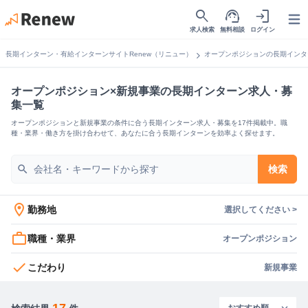
search
support_agent
login
Open
求人検索
無料相談
ログイン
chevron_right
長期インターン・有給インターンサイトRenew（リニュー）
オープンポジションの長期インタ
オープンポジション×新規事業の長期インターン求人・募
集一覧
オープンポジションと新規事業の条件に合う長期インターン求人・募集を17件掲載中。職
種・業界・働き方を掛け合わせて、あなたに合う長期インターンを効率よく探せます。
search
検索
location_on
勤務地
選択してください >
work_outline
職種・業界
オープンポジション
check
こだわり
新規事業
17