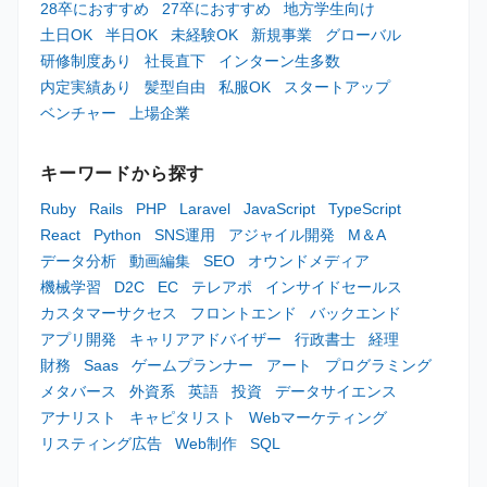
28卒におすすめ
27卒におすすめ
地方学生向け
土日OK
半日OK
未経験OK
新規事業
グローバル
研修制度あり
社長直下
インターン生多数
内定実績あり
髪型自由
私服OK
スタートアップ
ベンチャー
上場企業
キーワードから探す
Ruby
Rails
PHP
Laravel
JavaScript
TypeScript
React
Python
SNS運用
アジャイル開発
M＆A
データ分析
動画編集
SEO
オウンドメディア
機械学習
D2C
EC
テレアポ
インサイドセールス
カスタマーサクセス
フロントエンド
バックエンド
アプリ開発
キャリアアドバイザー
行政書士
経理
財務
Saas
ゲームプランナー
アート
プログラミング
メタバース
外資系
英語
投資
データサイエンス
アナリスト
キャピタリスト
Webマーケティング
リスティング広告
Web制作
SQL