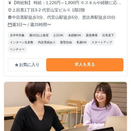
【時給制】 時給：1,226円～1,800円 ※スキルや経験に応じ
currency_yen
て昇給します。 【月給制】 尚、フルコミットできる方は月
上目黒1丁目3-2 代官山宝ビルⅡ 1階2階
place
給制もご用意しております。 月給: 230,000円〜 ※毎月行う
中目黒駅徒歩3分、代官山駅徒歩5分、恵比寿駅徒歩10分
train
評価面談により毎月昇給の可能性あり ※年間の昇給平均額
週3日〜 / 週25時間〜
calendar_today
80,000円 <モデル月収> 260,000円 /入社6ヶ月 330,000
円 /入社1年 400,000円 /入社1年半 500,000円 /入社2年
全学年対象
週3日以上推奨
土日OK
未経験OK
新規事業
社長直下
インターン生多数
内定実績あり
髪型自由
私服OK
スタートアップ
ベンチャー
求人を見る
お気に入り
grade