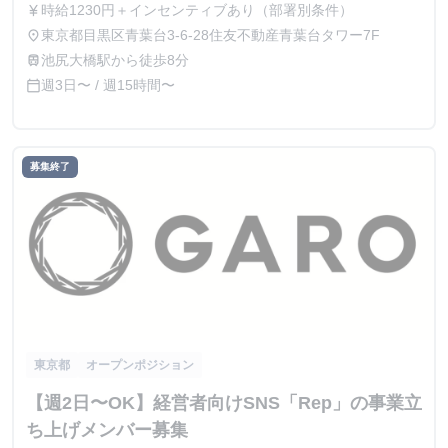
時給1230円＋インセンティブあり（部署別条件）
currency_yen
東京都目黒区青葉台3-6-28住友不動産青葉台タワー7F
place
池尻大橋駅から徒歩8分
train
週3日〜 / 週15時間〜
calendar_today
募集終了
東京都
オープンポジション
【週2日〜OK】経営者向けSNS「Rep」の事業立
ち上げメンバー募集