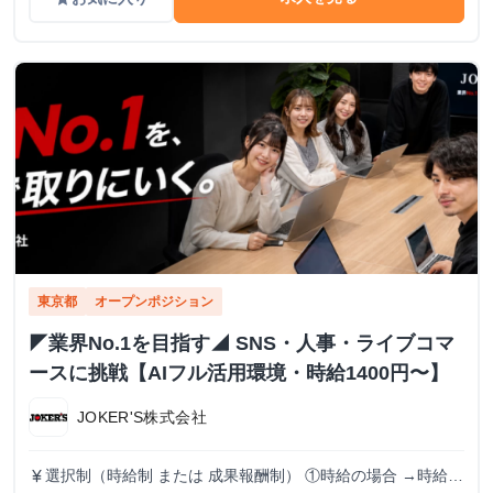
東京都
オープンポジション
◤業界No.1を目指す◢ SNS・人事・ライブコマ
ースに挑戦【AIフル活用環境・時給1400円〜】
JOKER'S株式会社
選択制（時給制 または 成果報酬制） ①時給の場合 →時給
currency_yen