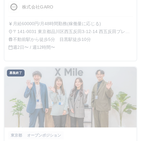
株式会社GARO
月給60000円/月48時間勤務(稼働量に応じる)
currency_yen
〒141-0031 東京都品川区西五反田3-12-14 西五反田プレイ
place
ス8階
不動前駅から徒歩5分 目黒駅徒歩10分
train
週2日〜 / 週12時間〜
calendar_today
募集終了
東京都
オープンポジション