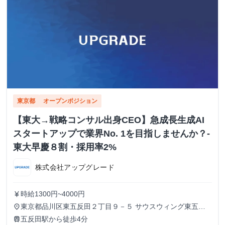
東京都
オープンポジション
【東大→戦略コンサル出身CEO】急成長生成AI
スタートアップで業界No. 1を目指しませんか？-
東大早慶８割・採用率2%
株式会社アップグレード
時給1300円~4000円
currency_yen
東京都品川区東五反田２丁目９－５ サウスウィング東五反
place
田５階
五反田駅から徒歩4分
train