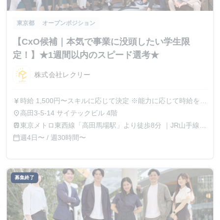
東京都
オープンポジション
【CxO候補｜本気で事業に没頭したい学生限
定！】★1週間以内のスピード選考★
株式会社レクリー
時給 1,500円〜スキルに応じて決定 ※能力に応じて時給を都
currency_yen
度相談可能、成果が時給に直結する環境 ※インターン生に
高田3-5-14 サイテックビル 4階
place
対して年収1000万円オファーをした実績あり
東京メトロ東西線「高田馬場駅」より徒歩8分 ｜JR山手線
train
「高田馬場駅」より徒歩9分
週4日〜 / 週30時間〜
calendar_today
募集終了