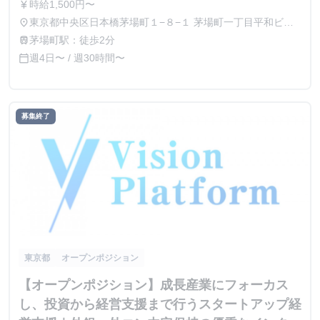
時給1,500円〜
currency_yen
東京都中央区日本橋茅場町１−８−１ 茅場町一丁目平和ビル
place
７階
茅場町駅：徒歩2分
train
週4日〜 / 週30時間〜
calendar_today
募集終了
東京都
オープンポジション
【オープンポジション】成長産業にフォーカス
し、投資から経営支援まで行うスタートアップ経