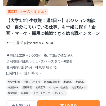
東京都
オープンポジション
【大学1,2年生歓迎！週2日～】ポジション相談
◎「自分に向いている仕事」を一緒に探す！企
画・マーケ・採用に挑戦できる総合職インターン
株式会社ANIMA GROUP
時給1,226 ~ 3,000円 ※. 年2回の査定あり
currency_yen
渋谷区円山町3-6 E・スペースタワー6階西
place
渋谷駅 徒歩5分 / 神泉駅 徒歩3分
train
週2日〜 / 週13時間〜
calendar_today
全学年対象
一部リモート可
週3日以上推奨
土日OK
半日OK
未経験OK
新規事業
社長直下
インターン生多数
内定実績あり
髪型自由
私服OK
スタートアップ
ベンチャー
求人を見る
お気に入り
grade