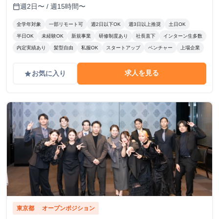
週2日〜 / 週15時間〜
calendar_today
全学年対象
一部リモート可
週2日以下OK
週3日以上推奨
土日OK
半日OK
未経験OK
新規事業
研修制度あり
社長直下
インターン生多数
内定実績あり
髪型自由
私服OK
スタートアップ
ベンチャー
上場企業
求人を見る
お気に入り
grade
東京都
オープンポジション