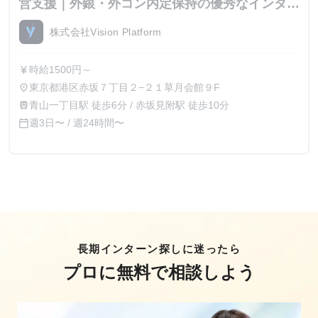
営支援｜外銀・外コン内定保持の優秀なインター
ン生が集結
株式会社Vision Platform
時給1500円～
currency_yen
東京都港区赤坂７丁目２−２１草月会館９F
place
青山一丁目駅 徒歩6分 / 赤坂見附駅 徒歩10分
train
週3日〜 / 週24時間〜
calendar_today
長期インターン探しに迷ったら
プロに無料で相談しよう