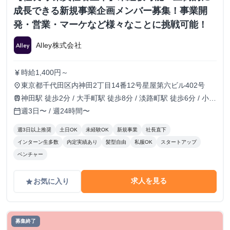
成長できる新規事業企画メンバー募集！事業開
発・営業・マーケなど様々なことに挑戦可能！
Alley株式会社
時給1,400円～
currency_yen
東京都千代田区内神田2丁目14番12号星屋第六ビル402号
place
神田駅 徒歩2分 / 大手町駅 徒歩8分 / 淡路町駅 徒歩6分 / 小川
train
町駅 徒歩6分
週3日〜 / 週24時間〜
calendar_today
週3日以上推奨
土日OK
未経験OK
新規事業
社長直下
インターン生多数
内定実績あり
髪型自由
私服OK
スタートアップ
ベンチャー
求人を見る
お気に入り
grade
募集終了