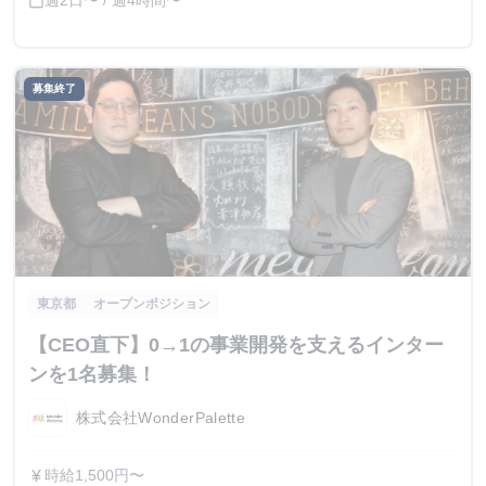
週2日〜 / 週4時間〜
calendar_today
募集終了
東京都
オープンポジション
【CEO直下】0→1の事業開発を支えるインター
ンを1名募集！
株式会社WonderPalette
時給1,500円〜
currency_yen