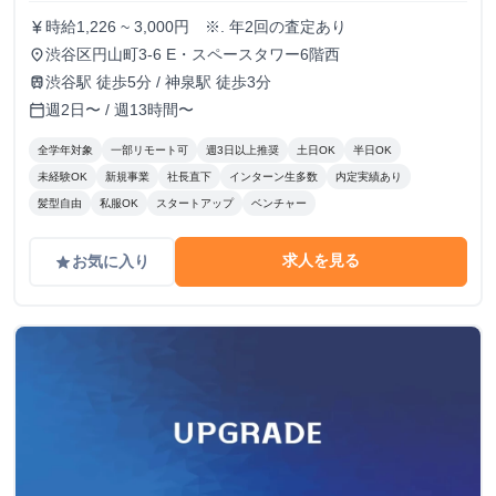
時給1,226 ~ 3,000円 ※. 年2回の査定あり
currency_yen
渋谷区円山町3-6 E・スペースタワー6階西
place
渋谷駅 徒歩5分 / 神泉駅 徒歩3分
train
週2日〜 / 週13時間〜
calendar_today
全学年対象
一部リモート可
週3日以上推奨
土日OK
半日OK
未経験OK
新規事業
社長直下
インターン生多数
内定実績あり
髪型自由
私服OK
スタートアップ
ベンチャー
求人を見る
お気に入り
grade