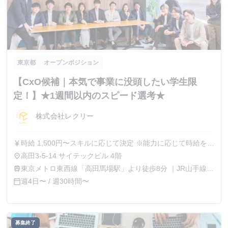
東京都
オープンポジション
【CxO候補｜本気で事業に没頭したい学生限
定！】★1週間以内のスピード選考★
株式会社レクリー
時給 1,500円〜スキルに応じて決定 ※能力に応じて時給を都
currency_yen
度相談可能、成果が時給に直結する環境 ※インターン生に
高田3-5-14 サイテックビル 4階
place
対して年収1000万円オファーをした実績あり
東京メトロ東西線「高田馬場駅」より徒歩8分 ｜JR山手線
train
「高田馬場駅」より徒歩9分
週4日〜 / 週30時間〜
calendar_today
募集終了