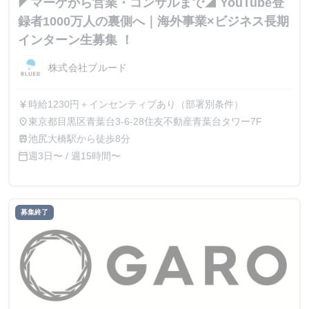
◤マーケから営業・コンサルまで◢ YouTube登
録者1000万人の裏側へ｜海外事業×ビジネス長期
インターン生募集 ！
株式会社ブルード
時給1230円＋インセンティブあり（部署別条件）
currency_yen
東京都目黒区青葉台3-6-28住友不動産青葉台タワー7F
place
池尻大橋駅から徒歩8分
train
週3日〜 / 週15時間〜
calendar_today
募集終了