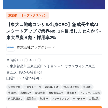
東京都
オープンポジション
【東大→戦略コンサル出身CEO】急成長生成AI
スタートアップで業界No. 1を目指しませんか？-
東大早慶８割・採用率2%
株式会社アップグレード
時給1300円~4000円
currency_yen
東京都品川区東五反田２丁目９－５ サウスウィング東五反
place
田５階
五反田駅から徒歩4分
train
週2日〜 / 週15時間〜
calendar_today
全学年対象
一部リモート可
週2日以下OK
週3日以上推奨
土日OK
半日OK
未経験OK
新規事業
研修制度あり
社長直下
インターン生多数
内定実績あり
髪型自由
私服OK
スタートアップ
ベンチャー
上場企業