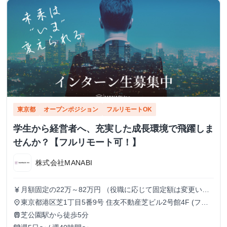
東京都
オープンポジション
フルリモートOK
学生から経営者へ、充実した成長環境で飛躍しま
せんか？【フルリモート可！】
株式会社MANABI
月額固定の22万～82万円 （役職に応じて固定額は変更いた
currency_yen
します）
東京都港区芝1丁目5番9号 住友不動産芝ビル2号館4F (フル
place
リモート/出勤は自由です)
芝公園駅から徒歩5分
train