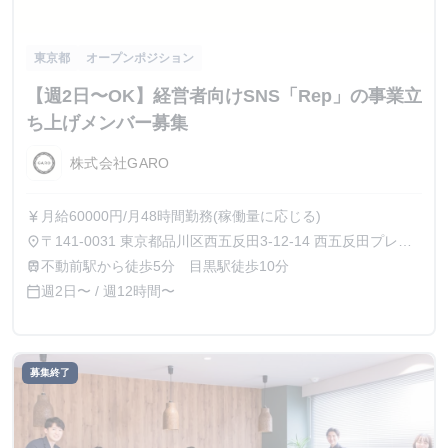
東京都
オープンポジション
【週2日〜OK】経営者向けSNS「Rep」の事業立
ち上げメンバー募集
株式会社GARO
月給60000円/月48時間勤務(稼働量に応じる)
currency_yen
〒141-0031 東京都品川区西五反田3-12-14 西五反田プレイ
place
ス8階
不動前駅から徒歩5分 目黒駅徒歩10分
train
週2日〜 / 週12時間〜
calendar_today
募集終了