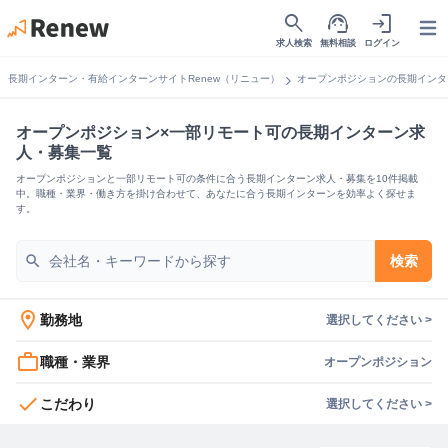
search
support_agent
login
Open
求人検索
無料相談
ログイン
chevron_right
長期インターン・有給インターンサイトRenew（リニュー）
オープンポジションの長期インタ
オープンポジション×一部リモート可の長期インターン求
人・募集一覧
オープンポジションと一部リモート可の条件に合う長期インターン求人・募集を10件掲載
中。職種・業界・働き方を掛け合わせて、あなたに合う長期インターンを効率よく探せま
す。
search
検索
location_on
勤務地
選択してください >
work_outline
職種・業界
オープンポジション
check
こだわり
選択してください >