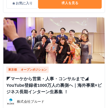
求人を見る
お気に入り
grade
東京都
オープンポジション
◤マーケから営業・人事・コンサルまで◢
YouTube登録者1000万人の裏側へ｜海外事業×ビ
ジネス長期インターン生募集 ！
株式会社ブルード