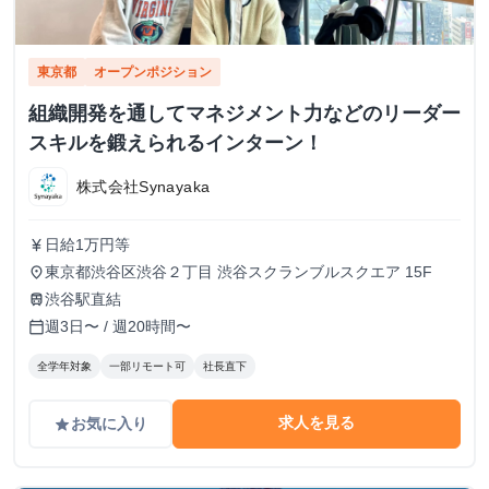
東京都
オープンポジション
組織開発を通してマネジメント力などのリーダー
スキルを鍛えられるインターン！
株式会社Synayaka
日給1万円等
currency_yen
東京都渋谷区渋谷２丁目 渋谷スクランブルスクエア 15F
place
渋谷駅直結
train
週3日〜 / 週20時間〜
calendar_today
全学年対象
一部リモート可
社長直下
求人を見る
お気に入り
grade