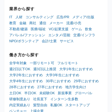
業界から探す
IT
人材
コンサルティング
広告/PR
メディア/出版
教育
金融
商社
通信
メーカー
流通/小売
不動産/建築
医療/福祉
VC/起業支援
ゲーム
飲食
アパレル/ファッション
エンタメ/芸能
交通/インフラ
NPO/ボランティア
会計/士業
サービス
働き方から探す
全学年対象
一部リモート可
フルリモート
週2日以下OK
週3日以上推奨
大学1年生におすすめ
大学2年生におすすめ
大学3年生におすすめ
大学4年生におすすめ
30卒におすすめ
29卒におすすめ
28卒におすすめ
27卒におすすめ
地方学生向け
土日OK
半日OK
未経験OK
新規事業
グローバル
研修制度あり
社長直下
インターン生多数
内定実績あり
髪型自由
私服OK
スタートアップ
ベンチャー
上場企業