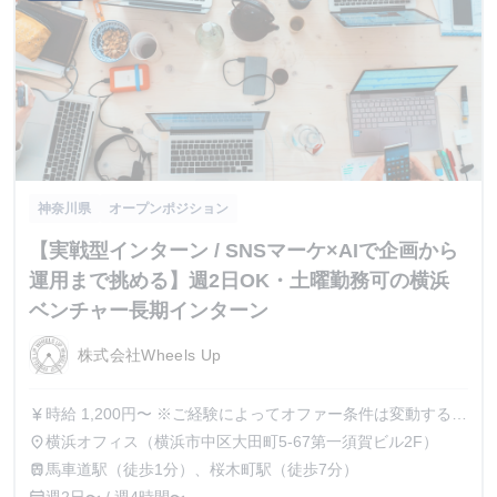
神奈川県
オープンポジション
【実戦型インターン / SNSマーケ×AIで企画から
運用まで挑める】週2日OK・土曜勤務可の横浜
ベンチャー長期インターン
株式会社Wheels Up
時給 1,200円〜 ※ご経験によってオファー条件は変動する可
currency_yen
能性がございます。 ※金額によっては、業務委託契約での
横浜オフィス（横浜市中区大田町5-67第一須賀ビル2F）
place
採用となる場合もございます。
馬車道駅（徒歩1分）、桜木町駅（徒歩7分）
train