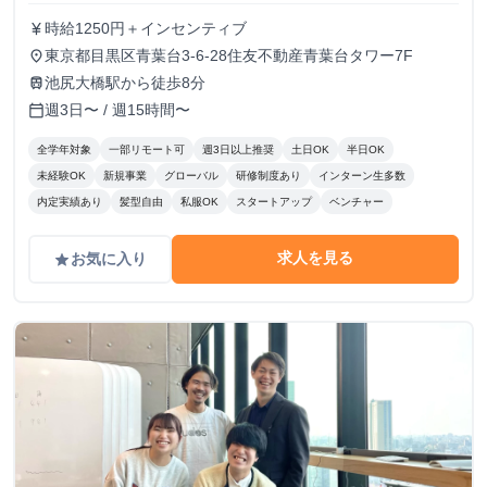
時給1250円＋インセンティブ
currency_yen
東京都目黒区青葉台3-6-28住友不動産青葉台タワー7F
place
池尻大橋駅から徒歩8分
train
週3日〜 / 週15時間〜
calendar_today
全学年対象
一部リモート可
週3日以上推奨
土日OK
半日OK
未経験OK
新規事業
グローバル
研修制度あり
インターン生多数
内定実績あり
髪型自由
私服OK
スタートアップ
ベンチャー
求人を見る
お気に入り
grade