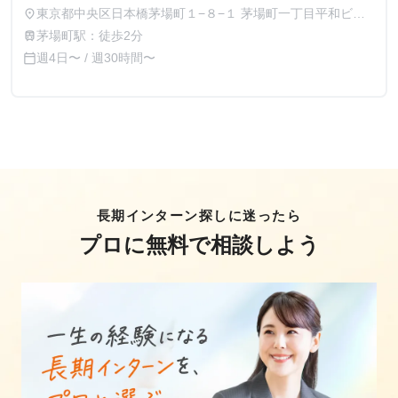
東京都中央区日本橋茅場町１−８−１ 茅場町一丁目平和ビル
place
７階
茅場町駅：徒歩2分
train
週4日〜 / 週30時間〜
calendar_today
長期インターン探しに迷ったら
プロに無料で相談しよう