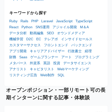
キーワードから探す
Ruby
Rails
PHP
Laravel
JavaScript
TypeScript
React
Python
SNS運用
アジャイル開発
M＆A
データ分析
動画編集
SEO
オウンドメディア
機械学習
D2C
EC
テレアポ
インサイドセールス
カスタマーサクセス
フロントエンド
バックエンド
アプリ開発
キャリアアドバイザー
行政書士
経理
財務
Saas
ゲームプランナー
アート
プログラミング
メタバース
外資系
英語
投資
データサイエンス
アナリスト
キャピタリスト
Webマーケティング
リスティング広告
Web制作
SQL
オープンポジション・一部リモート可の長
期インターンに関する記事・体験談