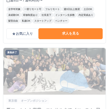
週5日〜 / 週40時間〜
calendar_today
全学年対象
一部リモート可
フルリモート
週3日以上推奨
土日OK
未経験OK
研修制度あり
社長直下
インターン生多数
内定実績あり
髪型自由
私服OK
スタートアップ
ベンチャー
求人を見る
お気に入り
grade
募集終了
東京都
オープンポジション