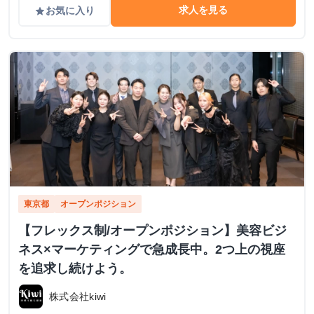
求人を見る
お気に入り
grade
東京都
オープンポジション
【フレックス制/オープンポジション】美容ビジ
ネス×マーケティングで急成長中。2つ上の視座
を追求し続けよう。
株式会社kiwi