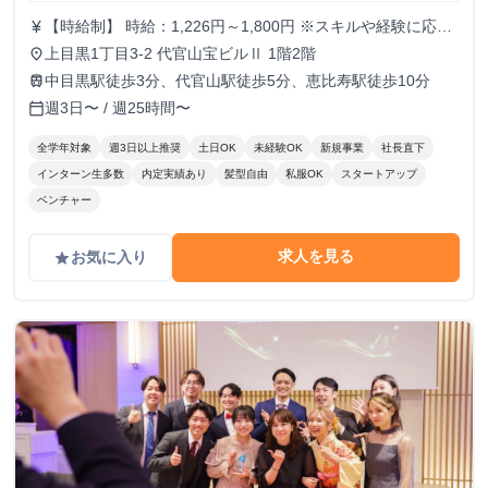
【時給制】 時給：1,226円～1,800円 ※スキルや経験に応じ
currency_yen
て昇給します。 【月給制】 尚、フルコミットできる方は月
上目黒1丁目3-2 代官山宝ビルⅡ 1階2階
place
給制もご用意しております。 月給: 230,000円〜 ※毎月行う
中目黒駅徒歩3分、代官山駅徒歩5分、恵比寿駅徒歩10分
train
評価面談により毎月昇給の可能性あり ※年間の昇給平均額
週3日〜 / 週25時間〜
calendar_today
80,000円 <モデル月収> 260,000円 /入社6ヶ月 330,000
円 /入社1年 400,000円 /入社1年半 500,000円 /入社2年
全学年対象
週3日以上推奨
土日OK
未経験OK
新規事業
社長直下
インターン生多数
内定実績あり
髪型自由
私服OK
スタートアップ
ベンチャー
求人を見る
お気に入り
grade