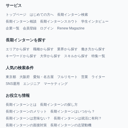
サービス
トップページ
はじめての方へ
長期インターン検索
長期インターン相談
長期インターンスカウト
学生インタビュー
企業一覧
会員登録
ログイン
Renew Magazine
長期インターンを探す
エリアから探す
職種から探す
業界から探す
働き方から探す
キーワードから探す
大学から探す
スキルから探す
特集一覧
人気の検索条件
東京都
大阪府
愛知・名古屋
フルリモート
営業
ライター
SNS運用
エンジニア
マーケティング
お役立ち情報
長期インターンとは
長期インターンの探し方
長期インターンのメリット
長期インターンはいつから？
長期インターンは意味ない？
長期インターンは就活に有利？
長期インターンの面接対策
長期インターンの志望動機