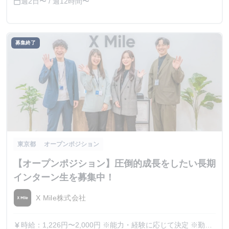
週2日〜 / 週12時間〜
calendar_today
募集終了
東京都
オープンポジション
【オープンポジション】圧倒的成長をしたい長期
インターン生を募集中！
X Mile株式会社
時給：1,226円〜2,000円 ※能力・経験に応じて決定 ※勤務
currency_yen