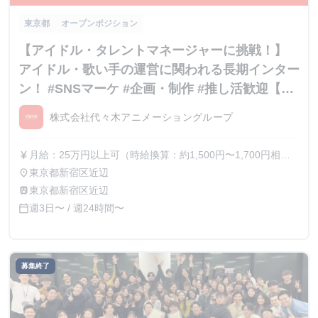
東京都
オープンポジション
【アイドル・タレントマネージャーに挑戦！】
アイドル・歌い手の運営に関われる長期インター
ン！ #SNSマーケ #企画・制作 #推し活歓迎【内
定直結】
株式会社代々木アニメーショングループ
月給：25万円以上可（時給換算：約1,500円〜1,700円相
currency_yen
当） ※選考を通じて最終的な金額が調整（上振れ・下振
東京都新宿区近辺
place
れ）されることがございます。 ※インターン期間中の貢献
東京都新宿区近辺
train
度や成果に応じて、昇給の機会があります。
週3日〜 / 週24時間〜
calendar_today
募集終了