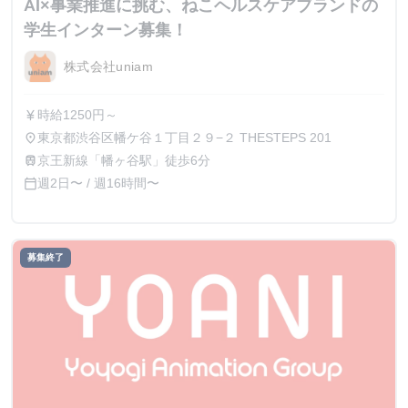
AI×事業推進に挑む、ねこヘルスケアブランドの
学生インターン募集！
株式会社uniam
時給1250円～
currency_yen
東京都渋谷区幡ケ谷１丁目２９−２ THESTEPS 201
place
京王新線「幡ヶ谷駅」徒歩6分
train
週2日〜 / 週16時間〜
calendar_today
募集終了