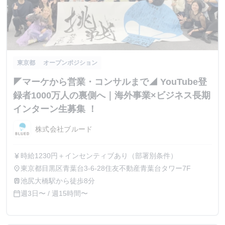
東京都
オープンポジション
◤マーケから営業・コンサルまで◢ YouTube登
録者1000万人の裏側へ｜海外事業×ビジネス長期
インターン生募集 ！
株式会社ブルード
時給1230円＋インセンティブあり（部署別条件）
currency_yen
東京都目黒区青葉台3-6-28住友不動産青葉台タワー7F
place
池尻大橋駅から徒歩8分
train
週3日〜 / 週15時間〜
calendar_today