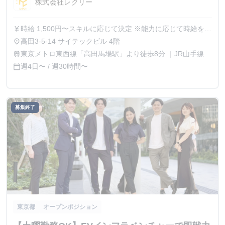
株式会社レクリー
時給 1,500円〜スキルに応じて決定 ※能力に応じて時給を都
currency_yen
度相談可能、成果が時給に直結する環境 ※インターン生に
高田3-5-14 サイテックビル 4階
place
対して年収1000万円オファーをした実績あり
東京メトロ東西線「高田馬場駅」より徒歩8分 ｜JR山手線
train
「高田馬場駅」より徒歩9分
週4日〜 / 週30時間〜
calendar_today
募集終了
東京都
オープンポジション