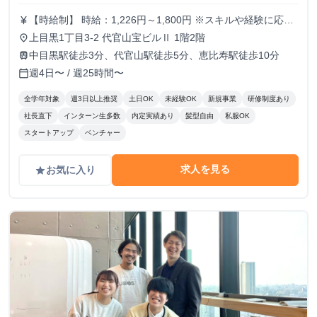
【時給制】 時給：1,226円～1,800円 ※スキルや経験に応じ
currency_yen
て昇給します。 ※部署によってはインセンティブ制度あり
上目黒1丁目3-2 代官山宝ビルⅡ 1階2階
place
【月給制】 尚、フルコミットできる方は月給制もご用意し
中目黒駅徒歩3分、代官山駅徒歩5分、恵比寿駅徒歩10分
train
ております。 月給: 230,000円〜 ※毎月行う評価面談により
週4日〜 / 週25時間〜
calendar_today
毎月昇給の可能性あり ※年間の昇給平均額80,000円 <モデ
ル月収> 260,000円 /入社6ヶ月 330,000円 /入社1年
全学年対象
週3日以上推奨
土日OK
未経験OK
新規事業
研修制度あり
400,000円 /入社1年半 500,000円 /入社2年
社長直下
インターン生多数
内定実績あり
髪型自由
私服OK
スタートアップ
ベンチャー
求人を見る
お気に入り
grade