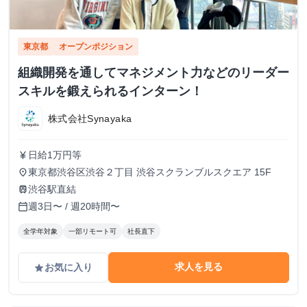
東京都
オープンポジション
組織開発を通してマネジメント力などのリーダー
スキルを鍛えられるインターン！
株式会社Synayaka
日給1万円等
currency_yen
東京都渋谷区渋谷２丁目 渋谷スクランブルスクエア 15F
place
渋谷駅直結
train
週3日〜 / 週20時間〜
calendar_today
全学年対象
一部リモート可
社長直下
求人を見る
お気に入り
grade