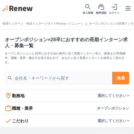
search
support_agent
login
Open
求人検索
無料相談
ログイン
chevron_right
長期インターン・有給インターンサイトRenew（リニュー）
オープンポジションの長期インタ
オープンポジション×28卒におすすめの長期インターン求
人・募集一覧
オープンポジションと28卒におすすめの条件に合う長期インターン求人・募集を17件掲載
中。職種・業界・働き方を掛け合わせて、あなたに合う長期インターンを効率よく探せま
す。
search
検索
location_on
勤務地
選択してください >
work_outline
職種・業界
オープンポジション
check
こだわり
選択してください >