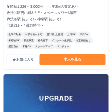
時給1,226 ~ 3,000円 ※. 年2回の査定あり
currency_yen
渋谷区円山町3-6 E・スペースタワー6階西
place
渋谷駅 徒歩5分 / 神泉駅 徒歩3分
train
週2日〜 / 週13時間〜
calendar_today
全学年対象
一部リモート可
週3日以上推奨
土日OK
半日OK
未経験OK
新規事業
社長直下
インターン生多数
内定実績あり
髪型自由
私服OK
スタートアップ
ベンチャー
求人を見る
お気に入り
grade