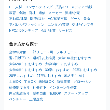
IT
人材
コンサルティング
広告/PR
メディア/出版
教育
金融
商社
通信
メーカー
流通/小売
不動産/建築
医療/福祉
VC/起業支援
ゲーム
飲食
アパレル/ファッション
エンタメ/芸能
交通/インフラ
NPO/ボランティア
会計/士業
サービス
働き方から探す
全学年対象
一部リモート可
フルリモート
週2日以下OK
週3日以上推奨
大学1年生におすすめ
大学2年生におすすめ
大学3年生におすすめ
大学4年生におすすめ
30卒におすすめ
29卒におすすめ
28卒におすすめ
27卒におすすめ
地方学生向け
土日OK
半日OK
未経験OK
新規事業
グローバル
研修制度あり
社長直下
インターン生多数
内定実績あり
髪型自由
私服OK
スタートアップ
ベンチャー
上場企業