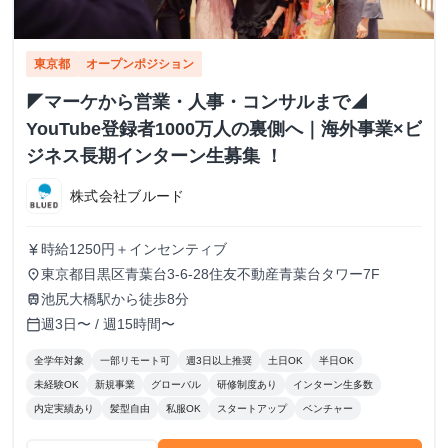
東京都
オープンポジション
◤マーケから営業・人事・コンサルまで◢
YouTube登録者1000万人の裏側へ｜海外事業×ビ
ジネス長期インターン生募集 ！
株式会社ブルード
時給1250円＋インセンティブ
currency_yen
東京都目黒区青葉台3-6-28住友不動産青葉台タワー7F
place
池尻大橋駅から徒歩8分
train
週3日〜 / 週15時間〜
calendar_today
全学年対象
一部リモート可
週3日以上推奨
土日OK
半日OK
未経験OK
新規事業
グローバル
研修制度あり
インターン生多数
内定実績あり
髪型自由
私服OK
スタートアップ
ベンチャー