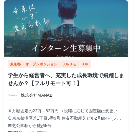
東京都
オープンポジション
フルリモートOK
学生から経営者へ、充実した成長環境で飛躍しま
せんか？【フルリモート可！】
株式会社MANABI
月額固定の22万～82万円 （役職に応じて固定額は変更いた
currency_yen
します）
東京都港区芝1丁目5番9号 住友不動産芝ビル2号館4F (フル
place
リモート/出勤は自由です)
芝公園駅から徒歩5分
train