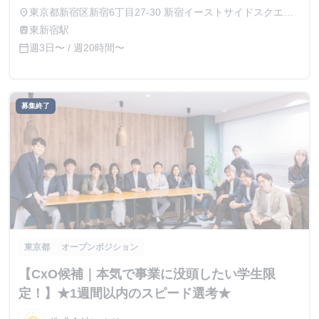
開始後実績によって昇給あり
東京都新宿区新宿6丁目27-30 新宿イーストサイドスクエア
place
7階
東新宿駅
train
週3日〜 / 週20時間〜
calendar_today
募集終了
東京都
オープンポジション
【CxO候補｜本気で事業に没頭したい学生限
定！】★1週間以内のスピード選考★