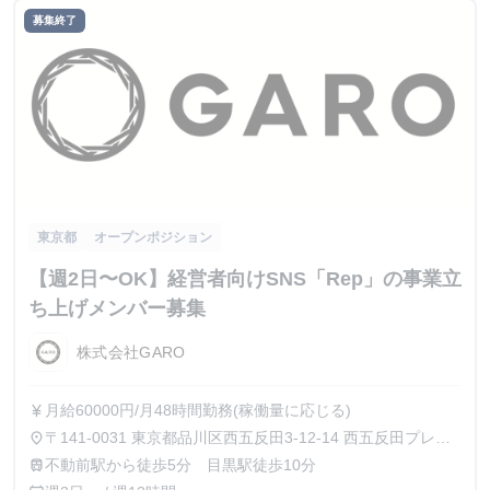
募集終了
東京都
オープンポジション
【週2日〜OK】経営者向けSNS「Rep」の事業立
ち上げメンバー募集
株式会社GARO
月給60000円/月48時間勤務(稼働量に応じる)
currency_yen
〒141-0031 東京都品川区西五反田3-12-14 西五反田プレイ
place
ス8階
不動前駅から徒歩5分 目黒駅徒歩10分
train