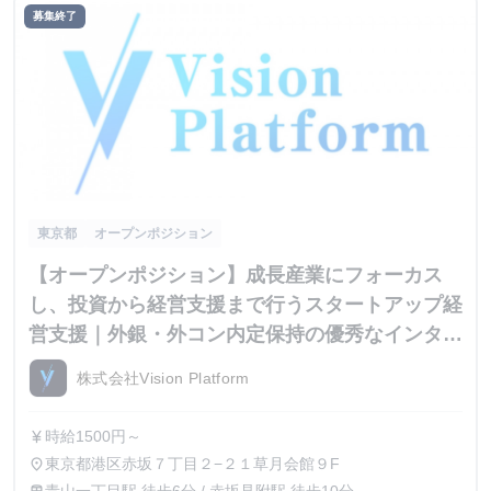
募集終了
東京都
オープンポジション
【オープンポジション】成長産業にフォーカス
し、投資から経営支援まで行うスタートアップ経
営支援｜外銀・外コン内定保持の優秀なインター
ン生が集結
株式会社Vision Platform
時給1500円～
currency_yen
東京都港区赤坂７丁目２−２１草月会館９F
place