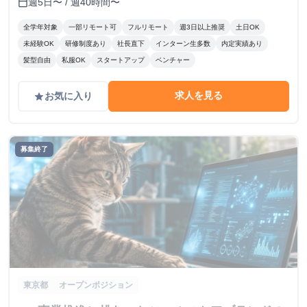
週5日〜 / 週40時間〜
calendar_today
全学年対象
一部リモート可
フルリモート
週3日以上推奨
土日OK
未経験OK
研修制度あり
社長直下
インターン生多数
内定実績あり
髪型自由
私服OK
スタートアップ
ベンチャー
求人を見る
お気に入り
grade
募集終了
東京都
オープンポジション