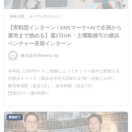
神奈川県
オープンポジション
【実戦型インターン / SNSマーケ×AIで企画から
運用まで挑める】週2日OK・土曜勤務可の横浜
ベンチャー長期インターン
株式会社Wheels Up
時給 1,200円〜 ※ご経験によってオファー条件は変動する可
currency_yen
能性がございます。 ※金額によっては、業務委託契約での
横浜オフィス（横浜市中区大田町5-67第一須賀ビル2F）
place
採用となる場合もございます。
馬車道駅（徒歩1分）、桜木町駅（徒歩7分）
train
週2日〜 / 週4時間〜
calendar_today
募集終了