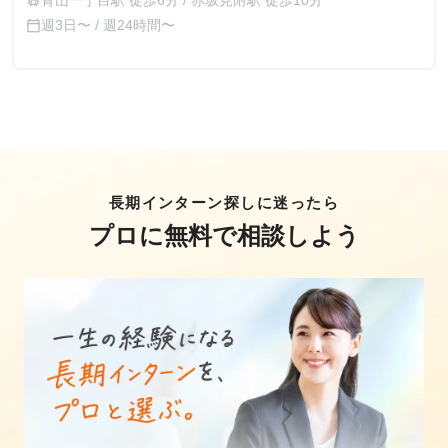
青山一丁目駅 徒歩6分 / 赤坂見附駅 徒歩10分
train
週3日〜 / 週24時間〜
calendar_today
長期インターン探しに迷ったら
プロに無料で相談しよう