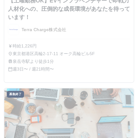
【土曜勤務OK】EVインフラベンチャーで即戦力
人材化への、圧倒的な成長環境があなたを待って
います！
Terra Charge株式会社
時給1,226円
currency_yen
東京都港区高輪2-17-11 オーク高輪ビル5F
place
泉岳寺駅より徒歩1分
train
週3日〜 / 週21時間〜
calendar_today
募集終了