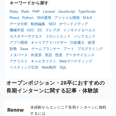
キーワードから探す
Ruby
Rails
PHP
Laravel
JavaScript
TypeScript
React
Python
SNS運用
アジャイル開発
M＆A
データ分析
動画編集
SEO
オウンドメディア
機械学習
D2C
EC
テレアポ
インサイドセールス
カスタマーサクセス
フロントエンド
バックエンド
アプリ開発
キャリアアドバイザー
行政書士
経理
財務
Saas
ゲームプランナー
アート
プログラミング
メタバース
外資系
英語
投資
データサイエンス
アナリスト
キャピタリスト
Webマーケティング
リスティング広告
Web制作
SQL
オープンポジション・28卒におすすめの
長期インターンに関する記事・体験談
未経験からエンジニア長期インターンに挑戦
するには