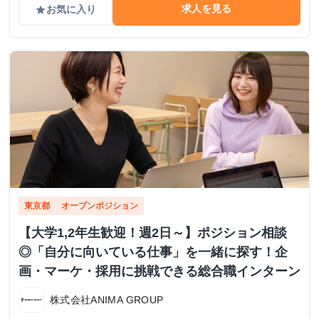
求人を見る
お気に入り
grade
東京都
オープンポジション
【大学1,2年生歓迎！週2日～】ポジション相談
◎「自分に向いている仕事」を一緒に探す！企
画・マーケ・採用に挑戦できる総合職インターン
株式会社ANIMA GROUP