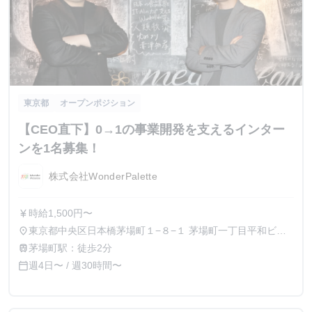
東京都
オープンポジション
【CEO直下】0→1の事業開発を支えるインター
ンを1名募集！
株式会社WonderPalette
時給1,500円〜
currency_yen
東京都中央区日本橋茅場町１−８−１ 茅場町一丁目平和ビル
place
７階
茅場町駅：徒歩2分
train
週4日〜 / 週30時間〜
calendar_today