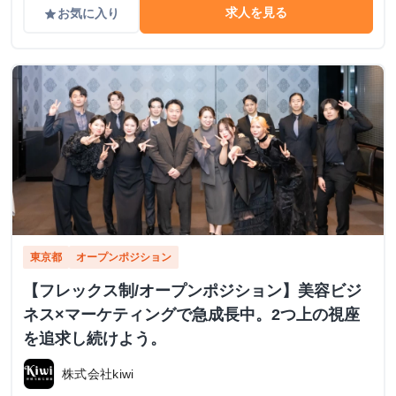
求人を見る
お気に入り
grade
東京都
オープンポジション
【フレックス制/オープンポジション】美容ビジ
ネス×マーケティングで急成長中。2つ上の視座
を追求し続けよう。
株式会社kiwi