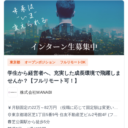
東京都
オープンポジション
フルリモートOK
学生から経営者へ、充実した成長環境で飛躍しま
せんか？【フルリモート可！】
株式会社MANABI
月額固定の22万～82万円 （役職に応じて固定額は変更いた
currency_yen
します）
東京都港区芝1丁目5番9号 住友不動産芝ビル2号館4F (フル
place
リモート/出勤は自由です)
芝公園駅から徒歩5分
train