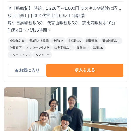
【時給制】 時給：1,226円～1,800円 ※スキルや経験に応じ
currency_yen
て昇給します。 ※部署によってはインセンティブ制度あり
上目黒1丁目3-2 代官山宝ビルⅡ 1階2階
place
【月給制】 尚、フルコミットできる方は月給制もご用意し
中目黒駅徒歩3分、代官山駅徒歩5分、恵比寿駅徒歩10分
train
ております。 月給: 230,000円〜 ※毎月行う評価面談により
週4日〜 / 週25時間〜
calendar_today
毎月昇給の可能性あり ※年間の昇給平均額80,000円 <モデ
ル月収> 260,000円 /入社6ヶ月 330,000円 /入社1年
全学年対象
週3日以上推奨
土日OK
未経験OK
新規事業
研修制度あり
400,000円 /入社1年半 500,000円 /入社2年
社長直下
インターン生多数
内定実績あり
髪型自由
私服OK
スタートアップ
ベンチャー
求人を見る
お気に入り
grade