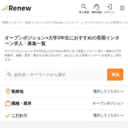
search
support_agent
login
Open
求人検索
無料相談
ログイン
chevron_right
長期インターン・有給インターンサイトRenew（リニュー）
オープンポジションの長期インタ
オープンポジション×大学3年生におすすめの長期インタ
ーン求人・募集一覧
オープンポジションと大学3年生におすすめの条件に合う長期インターン求人・募集を17件
掲載中。職種・業界・働き方を掛け合わせて、あなたに合う長期インターンを効率よく探せ
ます。
search
検索
location_on
勤務地
選択してください >
work_outline
職種・業界
オープンポジション
check
こだわり
選択してください >