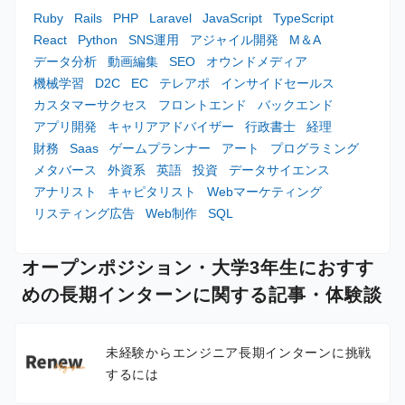
Ruby
Rails
PHP
Laravel
JavaScript
TypeScript
React
Python
SNS運用
アジャイル開発
M＆A
データ分析
動画編集
SEO
オウンドメディア
機械学習
D2C
EC
テレアポ
インサイドセールス
カスタマーサクセス
フロントエンド
バックエンド
アプリ開発
キャリアアドバイザー
行政書士
経理
財務
Saas
ゲームプランナー
アート
プログラミング
メタバース
外資系
英語
投資
データサイエンス
アナリスト
キャピタリスト
Webマーケティング
リスティング広告
Web制作
SQL
オープンポジション・大学3年生におすす
めの長期インターンに関する記事・体験談
未経験からエンジニア長期インターンに挑戦
するには