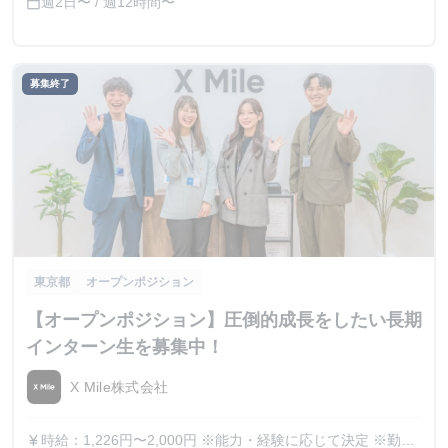
週2日〜 / 週12時間〜
calendar_today
募集終了
東京都
オープンポジション
【オープンポジション】圧倒的成長をしたい長期
インターン生を募集中！
X Mile株式会社
時給：1,226円〜2,000円 ※能力・経験に応じて決定 ※勤務
currency_yen