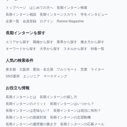
トップページ
はじめての方へ
長期インターン検索
長期インターン相談
長期インターンスカウト
学生インタビュー
企業一覧
会員登録
ログイン
Renew Magazine
長期インターンを探す
エリアから探す
職種から探す
業界から探す
働き方から探す
キーワードから探す
大学から探す
スキルから探す
特集一覧
人気の検索条件
東京都
大阪府
愛知・名古屋
フルリモート
営業
ライター
SNS運用
エンジニア
マーケティング
お役立ち情報
長期インターンとは
長期インターンの探し方
長期インターンのメリット
長期インターンはいつから？
長期インターンは意味ない？
長期インターンは就活に有利？
長期インターンの面接対策
長期インターンの志望動機
長期インターンの履歴書の書き方
長期インターンの応募メール