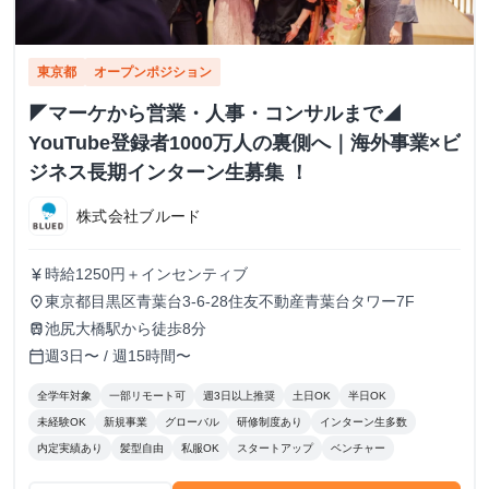
東京都
オープンポジション
◤マーケから営業・人事・コンサルまで◢
YouTube登録者1000万人の裏側へ｜海外事業×ビ
ジネス長期インターン生募集 ！
株式会社ブルード
時給1250円＋インセンティブ
currency_yen
東京都目黒区青葉台3-6-28住友不動産青葉台タワー7F
place
池尻大橋駅から徒歩8分
train
週3日〜 / 週15時間〜
calendar_today
全学年対象
一部リモート可
週3日以上推奨
土日OK
半日OK
未経験OK
新規事業
グローバル
研修制度あり
インターン生多数
内定実績あり
髪型自由
私服OK
スタートアップ
ベンチャー