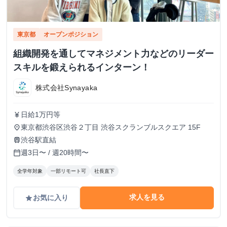
東京都
オープンポジション
組織開発を通してマネジメント力などのリーダー
スキルを鍛えられるインターン！
株式会社Synayaka
日給1万円等
currency_yen
東京都渋谷区渋谷２丁目 渋谷スクランブルスクエア 15F
place
渋谷駅直結
train
週3日〜 / 週20時間〜
calendar_today
全学年対象
一部リモート可
社長直下
求人を見る
お気に入り
grade