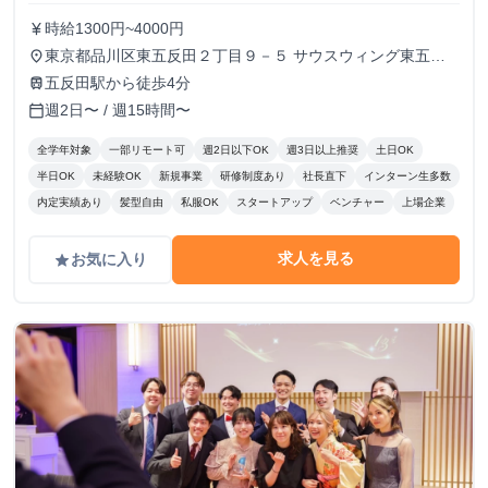
時給1300円~4000円
currency_yen
東京都品川区東五反田２丁目９－５ サウスウィング東五反
place
田５階
五反田駅から徒歩4分
train
週2日〜 / 週15時間〜
calendar_today
全学年対象
一部リモート可
週2日以下OK
週3日以上推奨
土日OK
半日OK
未経験OK
新規事業
研修制度あり
社長直下
インターン生多数
内定実績あり
髪型自由
私服OK
スタートアップ
ベンチャー
上場企業
求人を見る
お気に入り
grade