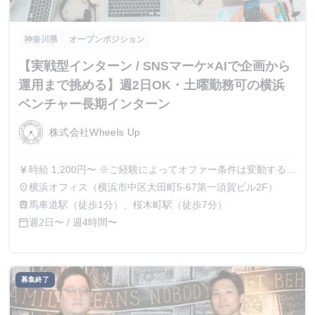
神奈川県
オープンポジション
【実戦型インターン / SNSマーケ×AIで企画から
運用まで挑める】週2日OK・土曜勤務可の横浜
ベンチャー長期インターン
株式会社Wheels Up
時給 1,200円〜 ※ご経験によってオファー条件は変動する可
currency_yen
能性がございます。 ※金額によっては、業務委託契約での
横浜オフィス（横浜市中区大田町5-67第一須賀ビル2F）
place
採用となる場合もございます。
馬車道駅（徒歩1分）、桜木町駅（徒歩7分）
train
週2日〜 / 週4時間〜
calendar_today
募集終了