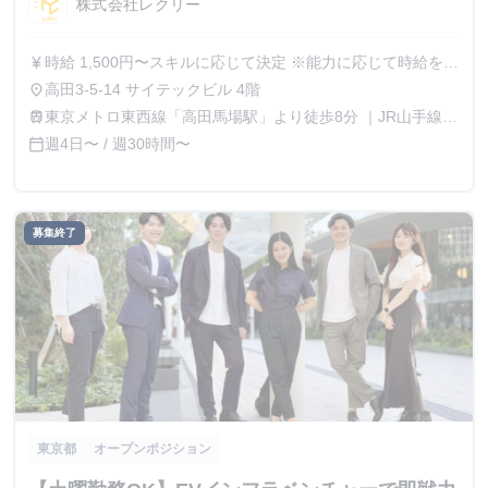
株式会社レクリー
時給 1,500円〜スキルに応じて決定 ※能力に応じて時給を都
currency_yen
度相談可能、成果が時給に直結する環境 ※インターン生に
高田3-5-14 サイテックビル 4階
place
対して年収1000万円オファーをした実績あり
東京メトロ東西線「高田馬場駅」より徒歩8分 ｜JR山手線
train
「高田馬場駅」より徒歩9分
週4日〜 / 週30時間〜
calendar_today
募集終了
東京都
オープンポジション