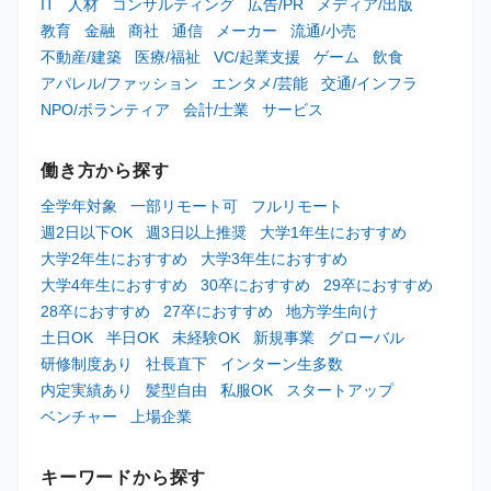
IT
人材
コンサルティング
広告/PR
メディア/出版
教育
金融
商社
通信
メーカー
流通/小売
不動産/建築
医療/福祉
VC/起業支援
ゲーム
飲食
アパレル/ファッション
エンタメ/芸能
交通/インフラ
NPO/ボランティア
会計/士業
サービス
働き方から探す
全学年対象
一部リモート可
フルリモート
週2日以下OK
週3日以上推奨
大学1年生におすすめ
大学2年生におすすめ
大学3年生におすすめ
大学4年生におすすめ
30卒におすすめ
29卒におすすめ
28卒におすすめ
27卒におすすめ
地方学生向け
土日OK
半日OK
未経験OK
新規事業
グローバル
研修制度あり
社長直下
インターン生多数
内定実績あり
髪型自由
私服OK
スタートアップ
ベンチャー
上場企業
キーワードから探す