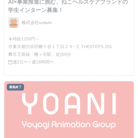
AI×事業推進に挑む、ねこヘルスケアブランドの
学生インターン募集！
株式会社uniam
時給1250円～
currency_yen
東京都渋谷区幡ケ谷１丁目２９−２ THESTEPS 201
place
京王新線「幡ヶ谷駅」徒歩6分
train
週2日〜 / 週16時間〜
calendar_today
募集終了