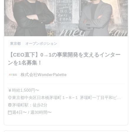
東京都
オープンポジション
【CEO直下】0→1の事業開発を支えるインター
ンを1名募集！
株式会社WonderPalette
時給1,500円〜
currency_yen
東京都中央区日本橋茅場町１−８−１ 茅場町一丁目平和ビル
place
７階
茅場町駅：徒歩2分
train
週4日〜 / 週30時間〜
calendar_today