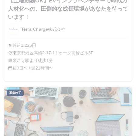
【土曜勤務OK】EVインフラベンチャーで即戦力
人材化への、圧倒的な成長環境があなたを待って
います！
Terra Charge株式会社
時給1,226円
currency_yen
東京都港区高輪2-17-11 オーク高輪ビル5F
place
泉岳寺駅より徒歩1分
train
週3日〜 / 週21時間〜
calendar_today
募集終了