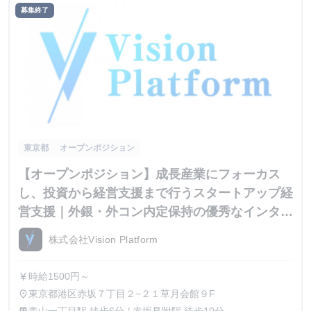
募集終了
東京都
オープンポジション
【オープンポジション】成長産業にフォーカス
し、投資から経営支援まで行うスタートアップ経
営支援｜外銀・外コン内定保持の優秀なインター
ン生が集結
株式会社Vision Platform
時給1500円～
currency_yen
東京都港区赤坂７丁目２−２１草月会館９F
place