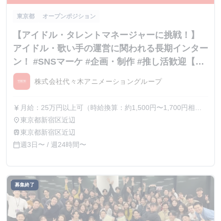
東京都
オープンポジション
【アイドル・タレントマネージャーに挑戦！】
アイドル・歌い手の運営に関われる長期インター
ン！ #SNSマーケ #企画・制作 #推し活歓迎【内
定直結】
株式会社代々木アニメーショングループ
月給：25万円以上可（時給換算：約1,500円〜1,700円相
currency_yen
当） ※選考を通じて最終的な金額が調整（上振れ・下振
東京都新宿区近辺
place
れ）されることがございます。 ※インターン期間中の貢献
東京都新宿区近辺
train
度や成果に応じて、昇給の機会があります。
週3日〜 / 週24時間〜
calendar_today
募集終了