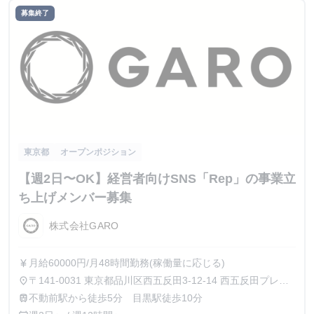
募集終了
東京都
オープンポジション
【週2日〜OK】経営者向けSNS「Rep」の事業立
ち上げメンバー募集
株式会社GARO
月給60000円/月48時間勤務(稼働量に応じる)
currency_yen
〒141-0031 東京都品川区西五反田3-12-14 西五反田プレイ
place
ス8階
不動前駅から徒歩5分 目黒駅徒歩10分
train