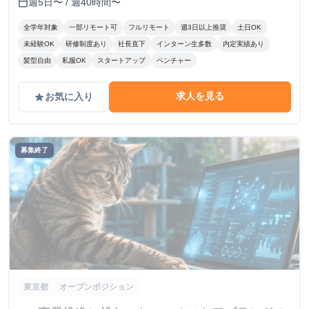
週5日〜 / 週40時間〜
calendar_today
全学年対象
一部リモート可
フルリモート
週3日以上推奨
土日OK
未経験OK
研修制度あり
社長直下
インターン生多数
内定実績あり
髪型自由
私服OK
スタートアップ
ベンチャー
求人を見る
お気に入り
grade
募集終了
東京都
オープンポジション