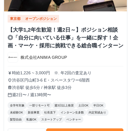
東京都
オープンポジション
【大学1,2年生歓迎！週2日～】ポジション相談
◎「自分に向いている仕事」を一緒に探す！企
画・マーケ・採用に挑戦できる総合職インターン
株式会社ANIMA GROUP
時給1,226 ~ 3,000円 ※. 年2回の査定あり
currency_yen
渋谷区円山町3-6 E・スペースタワー6階西
place
渋谷駅 徒歩5分 / 神泉駅 徒歩3分
train
週2日〜 / 週13時間〜
calendar_today
全学年対象
一部リモート可
週3日以上推奨
土日OK
半日OK
未経験OK
新規事業
社長直下
インターン生多数
内定実績あり
髪型自由
私服OK
スタートアップ
ベンチャー