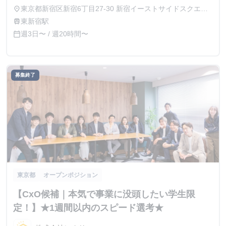
開始後実績によって昇給あり
東京都新宿区新宿6丁目27-30 新宿イーストサイドスクエア
place
7階
東新宿駅
train
週3日〜 / 週20時間〜
calendar_today
募集終了
東京都
オープンポジション
【CxO候補｜本気で事業に没頭したい学生限
定！】★1週間以内のスピード選考★