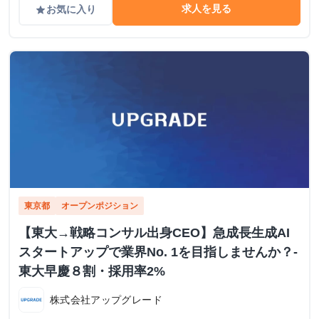
求人を見る
お気に入り
grade
東京都
オープンポジション
【東大→戦略コンサル出身CEO】急成長生成AI
スタートアップで業界No. 1を目指しませんか？-
東大早慶８割・採用率2%
株式会社アップグレード