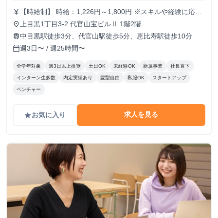
【時給制】 時給：1,226円～1,800円 ※スキルや経験に応じ
currency_yen
て昇給します。 【月給制】 尚、フルコミットできる方は月
上目黒1丁目3-2 代官山宝ビルⅡ 1階2階
place
給制もご用意しております。 月給: 230,000円〜 ※毎月行う
中目黒駅徒歩3分、代官山駅徒歩5分、恵比寿駅徒歩10分
train
評価面談により毎月昇給の可能性あり ※年間の昇給平均額
週3日〜 / 週25時間〜
calendar_today
80,000円 <モデル月収> 260,000円 /入社6ヶ月 330,000
円 /入社1年 400,000円 /入社1年半 500,000円 /入社2年
全学年対象
週3日以上推奨
土日OK
未経験OK
新規事業
社長直下
インターン生多数
内定実績あり
髪型自由
私服OK
スタートアップ
ベンチャー
求人を見る
お気に入り
grade