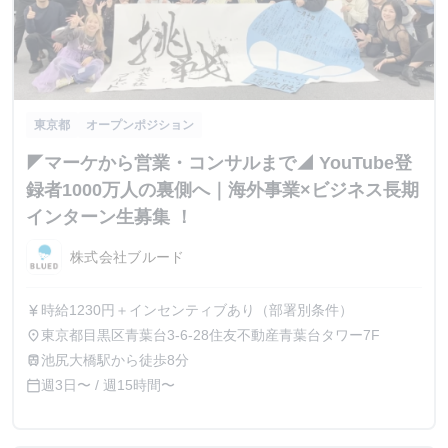
東京都
オープンポジション
◤マーケから営業・コンサルまで◢ YouTube登
録者1000万人の裏側へ｜海外事業×ビジネス長期
インターン生募集 ！
株式会社ブルード
時給1230円＋インセンティブあり（部署別条件）
currency_yen
東京都目黒区青葉台3-6-28住友不動産青葉台タワー7F
place
池尻大橋駅から徒歩8分
train
週3日〜 / 週15時間〜
calendar_today