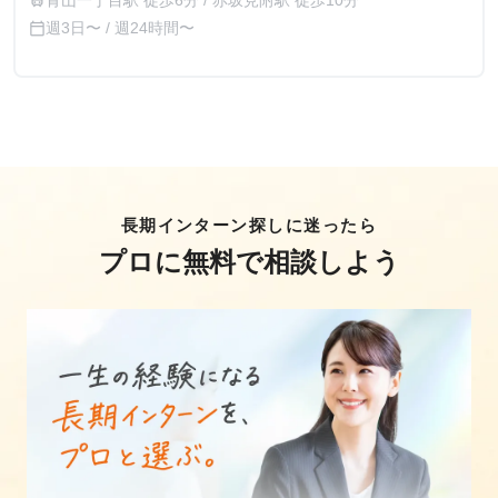
青山一丁目駅 徒歩6分 / 赤坂見附駅 徒歩10分
train
週3日〜 / 週24時間〜
calendar_today
長期インターン探しに迷ったら
プロに無料で相談しよう