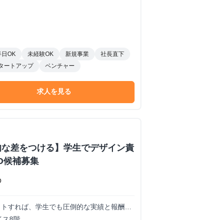
半日OK
未経験OK
新規事業
社長直下
タートアップ
ベンチャー
求人を見る
的な差をつける】学生でデザイン責
O候補募集
O
コミットすれば、学生でも圧倒的な実績と報酬を
イス8階