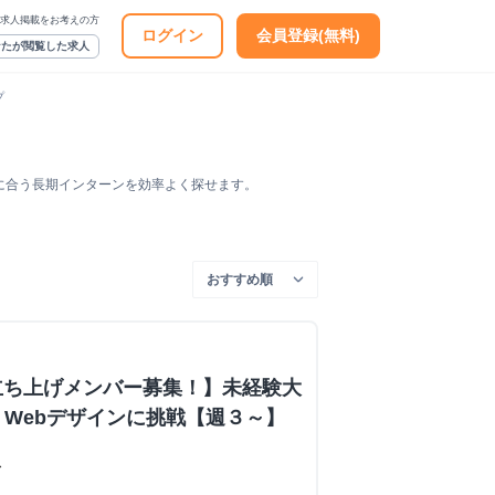
求人掲載をお考えの方
ログイン
会員登録(無料)
なたが閲覧した求人
プ
に合う長期インターンを効率よく探せます。
立ち上げメンバー募集！】未経験大
・Webデザインに挑戦【週３～】
ス