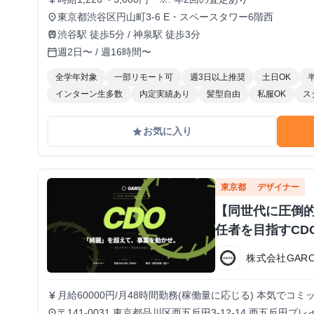
東京都渋谷区円山町3-6 E・スペースタワー6階西
place
渋谷駅 徒歩5分 / 神泉駅 徒歩3分
train
週2日〜 / 週16時間〜
calendar_today
全学年対象
一部リモート可
週3日以上推奨
土日OK
インターン生多数
内定実績あり
髪型自由
私服OK
ス
お気に入り
grade
東京都
デザイナー
【同世代に圧倒
任者を目指すCD
株式会社GAR
月給60000円/月48時間勤務(稼働量に応じる) 本気で
currency_yen
得られる環境です。
〒141-0031 東京都品川区西五反田3-12-14 西五反田プレ
place