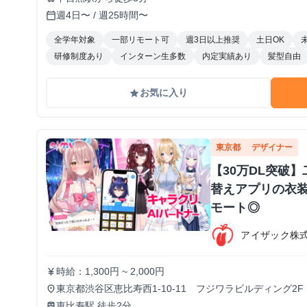
週4日〜 / 週25時間〜
calendar_today
全学年対象
一部リモート可
週3日以上推奨
土日OK
研修制度あり
インターン生多数
内定実績あり
髪型自由
お気に入り
grade
東京都
デザイナー
【30万DL突破
替えアプリの衣
モート◎
アイザック株
時給：1,300円 ~ 2,000円
currency_yen
東京都渋谷区恵比寿西1-10-11 フジワラビルディング2F
place
恵比寿駅 徒歩2分
train