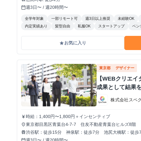
週3日〜 / 週20時間〜
calendar_today
全学年対象
一部リモート可
週3日以上推奨
未経験OK
内定実績あり
髪型自由
私服OK
スタートアップ
ベン
お気に入り
grade
東京都
デザイナー
【WEBクリエイ
成果として結果
株式会社スペ
時給：1,400円〜1,800円＋インセンティブ
currency_yen
東京都目黒区青葉台4-7-7 住友不動産青葉台ヒルズ8階
place
渋谷駅：徒歩15分 神泉駅：徒歩7分 池尻大橋駅：徒歩
train
週3日〜 / 週20時間〜
calendar_today