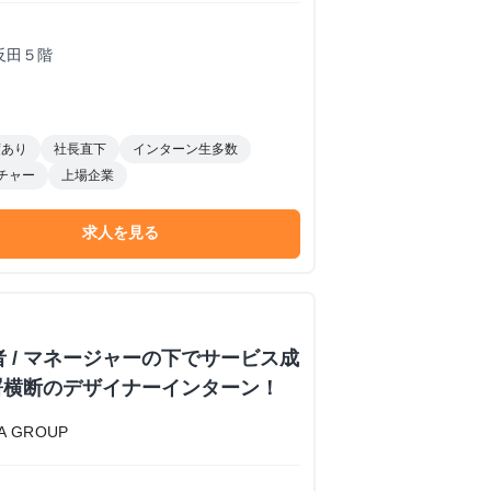
反田５階
度あり
社長直下
インターン生多数
チャー
上場企業
求人を見る
者 / マネージャーの下でサービス成
署横断のデザイナーインターン！
 GROUP