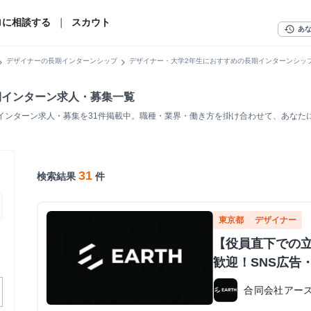
ロに相談する
｜
スカウト
history
あ
n_right
chevron_right
デザイナーの長期インターンシップ
デザイナー・大学2年生におすすめの長期インターンシッ
期インターン求人・募集一覧
インターン求人・募集を31件掲載中。職種・業界・働き方を掛け合わせて、あなた
31
検索結果
件
東京都
デザイナー
【役員直下での
歓迎！SNS広告
合同会社アー