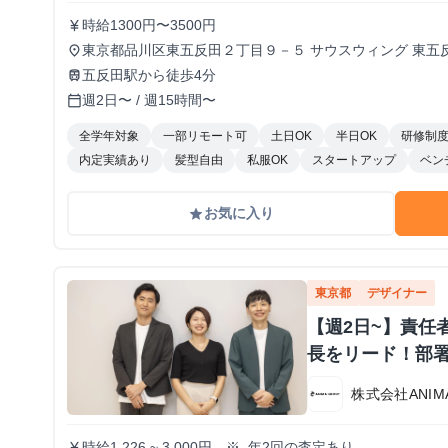
時給1300円〜3500円
currency_yen
東京都品川区東五反田２丁目９－５ サウスウィング 東五
place
五反田駅から徒歩4分
train
週2日〜 / 週15時間〜
calendar_today
全学年対象
一部リモート可
土日OK
半日OK
研修制
内定実績あり
髪型自由
私服OK
スタートアップ
ベン
お気に入り
grade
東京都
デザイナー
【週2日~】責任
長をリード！部
株式会社ANIMA
時給1,226 ~ 3,000円 ※. 年2回の査定あり
currency_yen