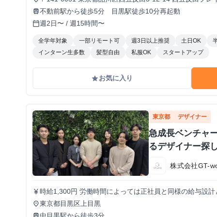
不動前駅から徒歩5分 目黒駅徒歩10分再起動
train
週2日〜 / 週15時間〜
calendar_today
全学年対象
一部リモート可
週3日以上推奨
土日OK
インターン生多数
髪型自由
私服OK
スタートアップ
お気に入り
grade
東京都
デザイナー
急成長ベンチャ
るデザイナー探
株式会社GT-wo
時給1,300円 労働時間によっては正社員と同様の給与設
currency_yen
東京都目黒区上目黒
place
中目黒駅から徒歩3分
train