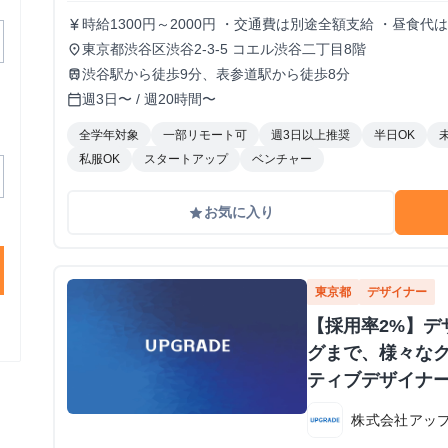
時給1300円～2000円 ・交通費は別途全額支給 ・昼食代
currency_yen
東京都渋谷区渋谷2-3-5 コエル渋谷二丁目8階
place
渋谷駅から徒歩9分、表参道駅から徒歩8分
train
週3日〜 / 週20時間〜
calendar_today
全学年対象
一部リモート可
週3日以上推奨
半日OK
私服OK
スタートアップ
ベンチャー
お気に入り
grade
東京都
デザイナー
【採用率2%】デ
グまで、様々な
ティブデザイナー 
株式会社アッ