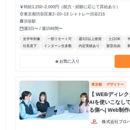
時給1,250~2,000円（能力・経験に応じて昇給あり）
currency_yen
東京都渋谷区東2−20−13 シャトレー渋谷215
place
渋谷駅
train
週3日〜 / 週15時間〜
calendar_today
全学年対象
一部リモート可
週3日以上推奨
土日OK
社長直下
インターン生多数
内定実績あり
髪型自由
お気に入り
grade
東京都
デザイナー
【 WEBディレク
AIを使いこなし
る側へ| Web
集！#Webデザイ
株式会社プロ
不要