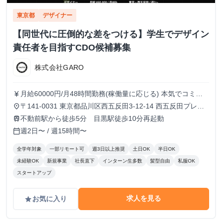
東京都
デザイナー
【同世代に圧倒的な差をつける】学生でデザイン
責任者を目指すCDO候補募集
株式会社GARO
月給60000円/月48時間勤務(稼働量に応じる) 本気でコミッ
currency_yen
トすれば、学生でも圧倒的な実績と報酬を得られる環境で
〒141-0031 東京都品川区西五反田3-12-14 西五反田プレイ
place
す。
ス8階
不動前駅から徒歩5分 目黒駅徒歩10分再起動
train
週2日〜 / 週15時間〜
calendar_today
全学年対象
一部リモート可
週3日以上推奨
土日OK
半日OK
未経験OK
新規事業
社長直下
インターン生多数
髪型自由
私服OK
スタートアップ
求人を見る
お気に入り
grade