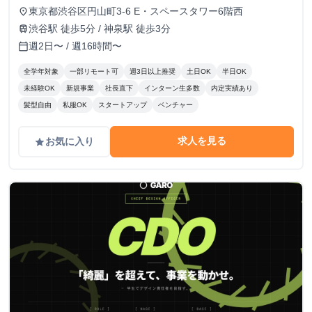
東京都渋谷区円山町3-6 E・スペースタワー6階西
place
渋谷駅 徒歩5分 / 神泉駅 徒歩3分
train
週2日〜 / 週16時間〜
calendar_today
全学年対象
一部リモート可
週3日以上推奨
土日OK
半日OK
未経験OK
新規事業
社長直下
インターン生多数
内定実績あり
髪型自由
私服OK
スタートアップ
ベンチャー
求人を見る
お気に入り
grade