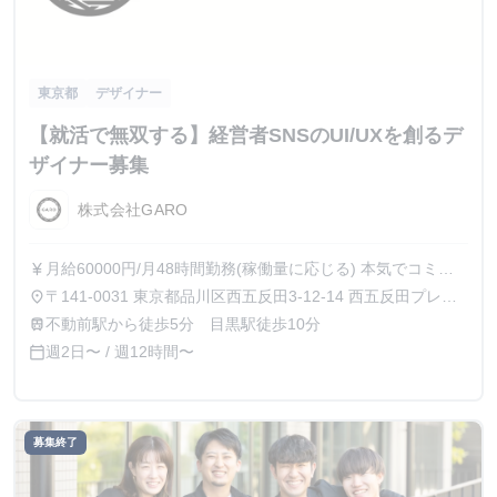
東京都
デザイナー
【就活で無双する】経営者SNSのUI/UXを創るデ
ザイナー募集
株式会社GARO
月給60000円/月48時間勤務(稼働量に応じる) 本気でコミッ
currency_yen
トすれば、学生でも圧倒的な実績と報酬を得られる環境で
〒141-0031 東京都品川区西五反田3-12-14 西五反田プレイ
place
す。
ス8階
不動前駅から徒歩5分 目黒駅徒歩10分
train
週2日〜 / 週12時間〜
calendar_today
募集終了