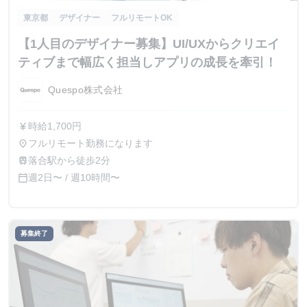
東京都
デザイナー
フルリモートOK
【1人目のデザイナー募集】UI/UXからクリエイ
ティブまで幅広く担当しアプリの成長を牽引！
Quespo株式会社
時給1,700円
currency_yen
フルリモート勤務になります
place
落合駅から徒歩2分
train
週2日〜 / 週10時間〜
calendar_today
募集終了