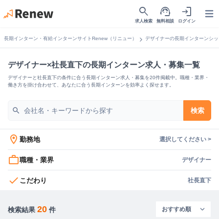
search
support_agent
login
Open
求人検索
無料相談
ログイン
chevron_right
長期インターン・有給インターンサイトRenew（リニュー）
デザイナーの長期インターンシッ
デザイナー×社長直下の長期インターン求人・募集一覧
デザイナーと社長直下の条件に合う長期インターン求人・募集を20件掲載中。職種・業界・
働き方を掛け合わせて、あなたに合う長期インターンを効率よく探せます。
search
検索
location_on
勤務地
選択してください >
work_outline
職種・業界
デザイナー
check
こだわり
社長直下
20
検索結果
件