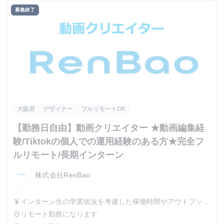
募集終了
大阪府
デザイナー
フルリモートOK
【勤務日自由】動画クリエイター ★動画編集経
験/Tiktokの個人での運用経験のある方★完全フ
ルリモート/長期インターン
株式会社RenBao
インターン生の学業状況を考慮した稼働時間やアウトプット
currency_yen
に応じて採用時に給与を決定致します。面談時に詳細はお伝
リモート勤務になります
place
えしますのでご安心ください。 ※稼働時間に対して支給す