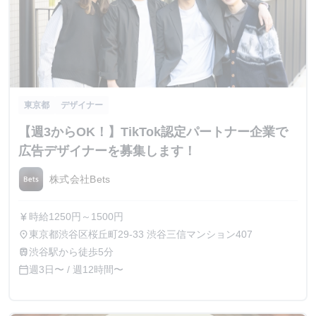
東京都
デザイナー
【週3からOK！】TikTok認定パートナー企業で
広告デザイナーを募集します！
株式会社Bets
時給1250円～1500円
currency_yen
東京都渋谷区桜丘町29-33 渋谷三信マンション407
place
渋谷駅から徒歩5分
train
週3日〜 / 週12時間〜
calendar_today