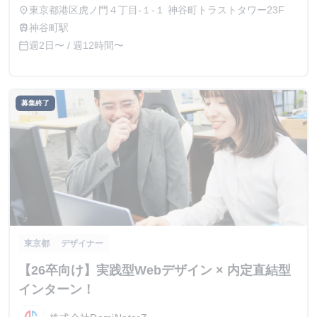
東京都港区虎ノ門４丁目-１-１ 神谷町トラストタワー23F
place
神谷町駅
train
週2日〜 / 週12時間〜
calendar_today
募集終了
東京都
デザイナー
【26卒向け】実践型Webデザイン × 内定直結型
インターン！