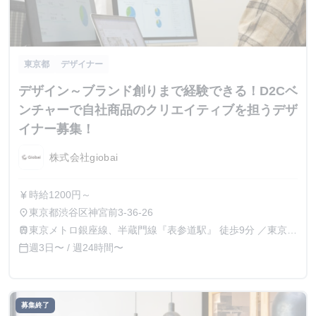
東京都
デザイナー
デザイン～ブランド創りまで経験できる！D2Cベ
ンチャーで自社商品のクリエイティブを担うデザ
イナー募集！
株式会社giobai
時給1200円～
currency_yen
東京都渋谷区神宮前3-36-26
place
東京メトロ銀座線、半蔵門線『表参道駅』 徒歩9分 ／東京メ
train
トロ銀座線、千代田線 『外苑前駅』 徒歩8分／JR山手線
週3日〜 / 週24時間〜
calendar_today
『原宿駅』 徒歩13分
募集終了