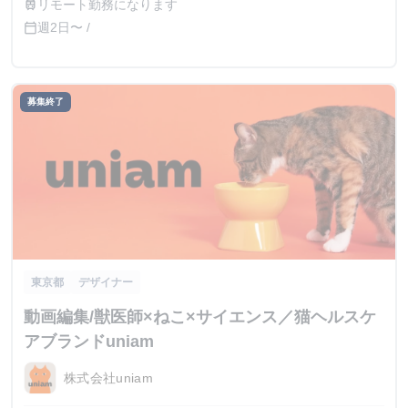
リモート勤務になります
train
る場合、最低賃金を下回ることはございませんのでご安心く
週2日〜 /
calendar_today
ださい。 例） ① 営業日単価2,000円 ② 月50,000円 など
募集終了
東京都
デザイナー
動画編集/獣医師×ねこ×サイエンス／猫ヘルスケ
アブランドuniam
株式会社uniam