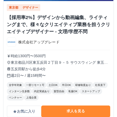
東京都
デザイナー
【採用率2%】デザインから動画編集、ライティ
ングまで、様々なクリエイティブ業務を担うクリ
エイティブデザイナー - 文理/学歴不問
株式会社アップグレード
時給1300円〜3500円
currency_yen
東京都品川区東五反田２丁目９－５ サウスウィング 東五反
place
田５階
五反田駅から徒歩4分
train
週2日〜 / 週15時間〜
calendar_today
全学年対象
一部リモート可
土日OK
半日OK
研修制度あり
社長直下
インターン生多数
内定実績あり
髪型自由
私服OK
スタートアップ
ベンチャー
上場企業
求人を見る
お気に入り
grade