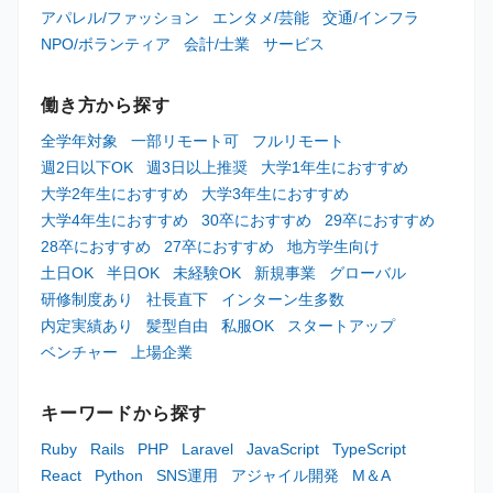
アパレル/ファッション
エンタメ/芸能
交通/インフラ
NPO/ボランティア
会計/士業
サービス
働き方から探す
全学年対象
一部リモート可
フルリモート
週2日以下OK
週3日以上推奨
大学1年生におすすめ
大学2年生におすすめ
大学3年生におすすめ
大学4年生におすすめ
30卒におすすめ
29卒におすすめ
28卒におすすめ
27卒におすすめ
地方学生向け
土日OK
半日OK
未経験OK
新規事業
グローバル
研修制度あり
社長直下
インターン生多数
内定実績あり
髪型自由
私服OK
スタートアップ
ベンチャー
上場企業
キーワードから探す
Ruby
Rails
PHP
Laravel
JavaScript
TypeScript
React
Python
SNS運用
アジャイル開発
M＆A