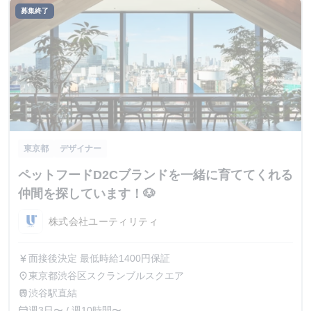
募集終了
東京都
デザイナー
ペットフードD2Cブランドを一緒に育ててくれる
仲間を探しています！🐶
株式会社ユーティリティ
面接後決定 最低時給1400円保証
currency_yen
東京都渋谷区スクランブルスクエア
place
渋谷駅直結
train
週3日〜 / 週10時間〜
calendar_today