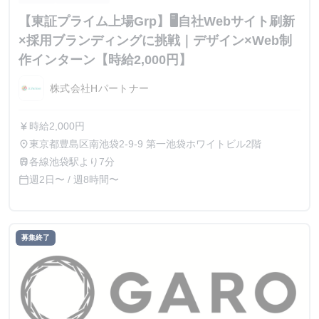
【東証プライム上場Grp】🖥自社Webサイト刷新
×採用ブランディングに挑戦｜デザイン×Web制
作インターン【時給2,000円】
株式会社Hパートナー
時給2,000円
currency_yen
東京都豊島区南池袋2-9-9 第一池袋ホワイトビル2階
place
各線池袋駅より7分
train
週2日〜 / 週8時間〜
calendar_today
募集終了