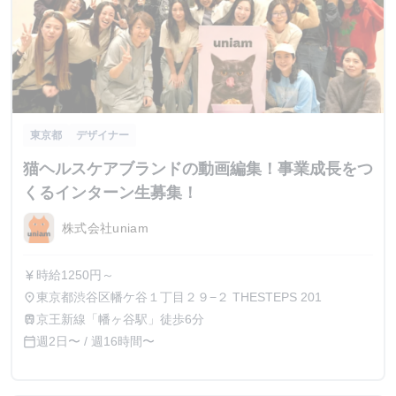
東京都
デザイナー
猫ヘルスケアブランドの動画編集！事業成長をつ
くるインターン生募集！
株式会社uniam
時給1250円～
currency_yen
東京都渋谷区幡ケ谷１丁目２９−２ THESTEPS 201
place
京王新線「幡ヶ谷駅」徒歩6分
train
週2日〜 / 週16時間〜
calendar_today