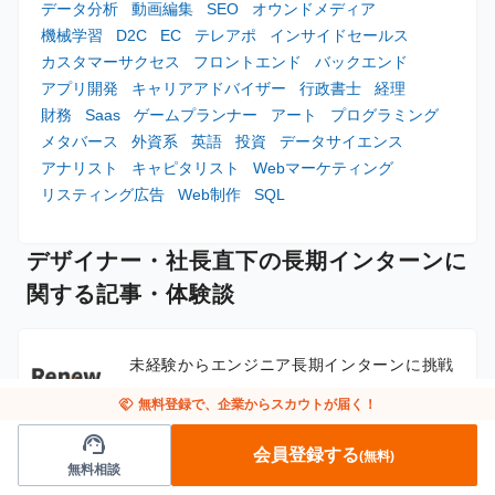
データ分析
動画編集
SEO
オウンドメディア
機械学習
D2C
EC
テレアポ
インサイドセールス
カスタマーサクセス
フロントエンド
バックエンド
アプリ開発
キャリアアドバイザー
行政書士
経理
財務
Saas
ゲームプランナー
アート
プログラミング
メタバース
外資系
英語
投資
データサイエンス
アナリスト
キャピタリスト
Webマーケティング
リスティング広告
Web制作
SQL
デザイナー・社長直下の長期インターンに
関する記事・体験談
未経験からエンジニア長期インターンに挑戦
するには
handshake
無料登録で、企業からスカウトが届く！
support_agent
会員登録する
(無料)
長期インターンのマーケティング職とは？未
無料相談
経験から始めるコツ