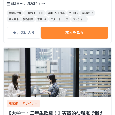
分
週3日〜 / 週20時間〜
calendar_today
全学年対象
一部リモート可
週3日以上推奨
半日OK
未経験OK
社長直下
髪型自由
私服OK
スタートアップ
ベンチャー
求人を見る
お気に入り
grade
東京都
デザイナー
【大学一・二年生歓迎！】実践的な環境で鍛え