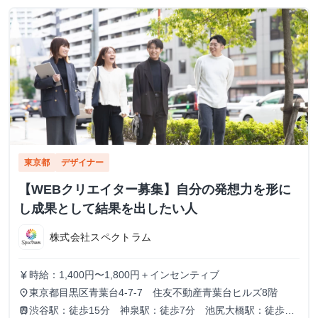
東京都
デザイナー
【WEBクリエイター募集】自分の発想力を形に
し成果として結果を出したい人
株式会社スペクトラム
時給：1,400円〜1,800円＋インセンティブ
currency_yen
東京都目黒区青葉台4-7-7 住友不動産青葉台ヒルズ8階
place
渋谷駅：徒歩15分 神泉駅：徒歩7分 池尻大橋駅：徒歩7
train