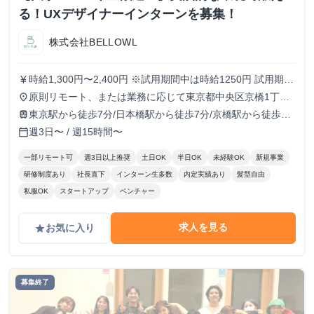
る！UXデザイナーインターンを募集！
株式会社BELLOWL
時給1,300円〜2,400円 ※試用期間中は時給1250円 試用期
currency_yen
間：3ヶ月〜6ヶ月（3ヶ月ごとに双方意思確認の上、契約を
原則リモート、または業務に応じて東京都中央区京橋1丁目
place
更新）
6−13 VORT京橋II 9Fのオフィスにて勤務
東京駅から徒歩7分/日本橋駅から徒歩7分/京橋駅から徒歩5
train
分/宝町駅から徒歩8分
週3日〜 / 週15時間〜
calendar_today
一部リモート可
週3日以上推奨
土日OK
半日OK
未経験OK
新規事業
研修制度あり
社長直下
インターン生多数
内定実績あり
髪型自由
私服OK
スタートアップ
ベンチャー
求人を見る
お気に入り
grade
募集終了