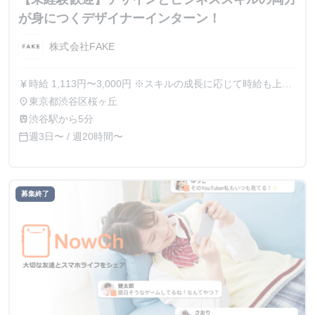
が身につくデザイナーインターン！
株式会社FAKE
時給 1,113円〜3,000円 ※スキルの成長に応じて時給も上が
currency_yen
っていきます。時給3,000円のインターン生も在籍していま
東京都渋谷区桜ヶ丘
place
す。
渋谷駅から5分
train
週3日〜 / 週20時間〜
calendar_today
募集終了