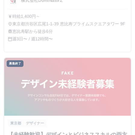
株式会社DomiNatorZ
時給1,400円～
currency_yen
東京都渋谷区広尾1-1-39 恵比寿プライムスクエアタワー 9F
place
恵比寿駅から徒歩6分
train
週3日〜 / 週12時間〜
calendar_today
募集終了
東京都
デザイナー
【未経験歓迎】デザインとビジネススキルの両方