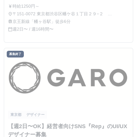
時給1250円～
currency_yen
〒151-0072 東京都渋谷区幡ケ谷１丁目２９−２
place
THESTEPS 201
京王新線「幡ヶ谷駅」徒歩6分
train
週2日〜 / 週16時間〜
calendar_today
募集終了
東京都
デザイナー
【週2日〜OK】経営者向けSNS『Rep』のUI/UX
デザイナー募集