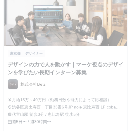
東京都
デザイナー
デザインの力で人を動かす｜マーケ視点のデザイ
ンを学びたい長期インターン募集
株式会社Bets
月給15万～40万円（勤務日数や能力によって応相談）
currency_yen
渋谷区恵比寿西一丁目33番6号JP noie 恵比寿西 1F coba
place
ebisu
代官山駅 徒歩3分 / 恵比寿駅 徒歩5分
train
週5日〜 / 週30時間〜
calendar_today