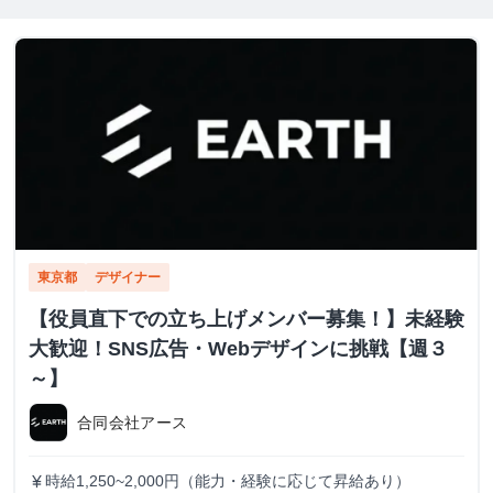
東京都
デザイナー
【役員直下での立ち上げメンバー募集！】未経験
大歓迎！SNS広告・Webデザインに挑戦【週３
～】
合同会社アース
時給1,250~2,000円（能力・経験に応じて昇給あり）
currency_yen