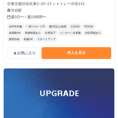
東京都渋谷区東2−20−13 シャトレー渋谷215
place
渋谷駅
train
週3日〜 / 週15時間〜
calendar_today
全学年対象
一部リモート可
週3日以上推奨
土日OK
半日OK
未経験OK
研修制度あり
社長直下
インターン生多数
内定実績あり
髪型自由
私服OK
スタートアップ
求人を見る
お気に入り
grade