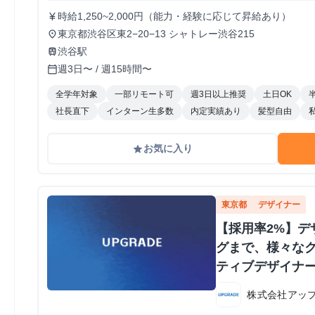
時給1,250~2,000円（能力・経験に応じて昇給あり）
currency_yen
東京都渋谷区東2−20−13 シャトレー渋谷215
place
渋谷駅
train
週3日〜 / 週15時間〜
calendar_today
全学年対象
一部リモート可
週3日以上推奨
土日OK
社長直下
インターン生多数
内定実績あり
髪型自由
お気に入り
grade
東京都
デザイナー
【採用率2%】デ
グまで、様々な
ティブデザイナー 
株式会社アッ