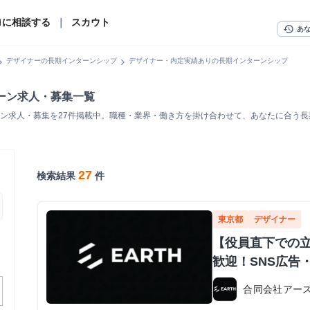
ロに相談する
｜
スカウト
history
あ
n_right
chevron_right
デザイナーの長期インターンシップ
デザイナー・内定実績ありの長期インターンシップ
ーン求人・募集一覧
ン求人・募集を27件掲載中。職種・業界・働き方を掛け合わせて、あなたに合う
27
検索結果
件
東京都
デザイナー
【役員直下での
歓迎！SNS広告
合同会社アー