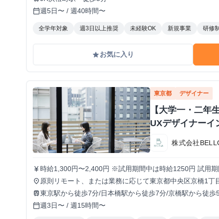
週5日〜 / 週40時間〜
calendar_today
全学年対象
週3日以上推奨
未経験OK
新規事業
研修
お気に入り
grade
東京都
デザイナー
【大学一・二年
UXデザイナーイ
株式会社BELL
時給1,300円〜2,400円 ※試用期間中は時給1250円 
currency_yen
確認の上、契約を更新）
原則リモート、または業務に応じて東京都中央区京橋1丁目6−1
place
東京駅から徒歩7分/日本橋駅から徒歩7分/京橋駅から徒歩
train
週3日〜 / 週15時間〜
calendar_today