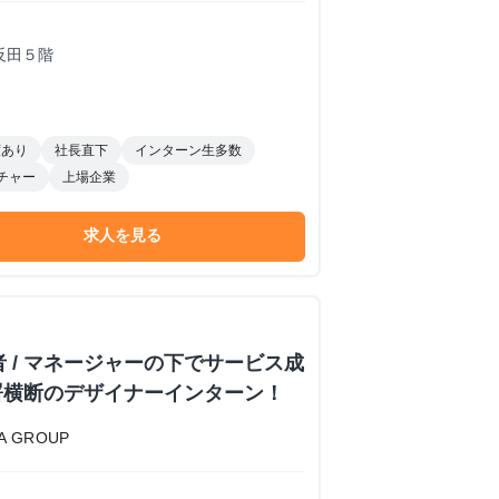
反田５階
度あり
社長直下
インターン生多数
チャー
上場企業
求人を見る
者 / マネージャーの下でサービス成
署横断のデザイナーインターン！
 GROUP