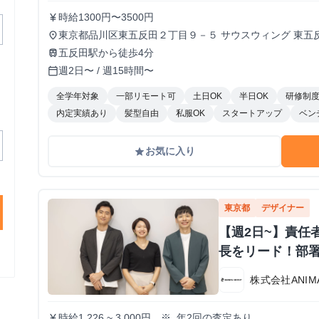
時給1300円〜3500円
currency_yen
東京都品川区東五反田２丁目９－５ サウスウィング 東五
place
五反田駅から徒歩4分
train
週2日〜 / 週15時間〜
calendar_today
全学年対象
一部リモート可
土日OK
半日OK
研修制
内定実績あり
髪型自由
私服OK
スタートアップ
ベン
お気に入り
grade
東京都
デザイナー
【週2日~】責任
長をリード！部
株式会社ANIMA
時給1,226 ~ 3,000円 ※. 年2回の査定あり
currency_yen