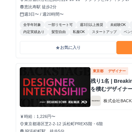
恵比寿駅 徒歩2分
train
週3日〜 / 週20時間〜
calendar_today
全学年対象
一部リモート可
週3日以上推奨
未経験OK
内定実績あり
髪型自由
私服OK
スタートアップ
ベン
お気に入り
grade
東京都
デザイナー
残り1名 | Bre
を積むデザイナ
株式会社BACK
時給：1,226円〜
currency_yen
東京都港区芝2-2-12 浜松町PREX5階・6階
place
JR浜松町駅 徒歩5分
train