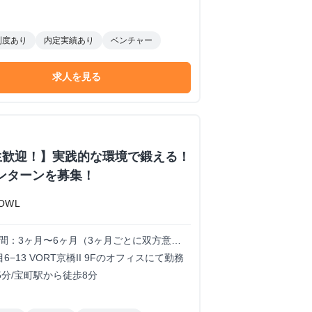
制度あり
内定実績あり
ベンチャー
求人を見る
生歓迎！】実践的な環境で鍛える！
ンターンを募集！
OWL
試用期間：3ヶ月〜6ヶ月（3ヶ月ごとに双方意思
3 VORT京橋II 9Fのオフィスにて勤務
5分/宝町駅から徒歩8分