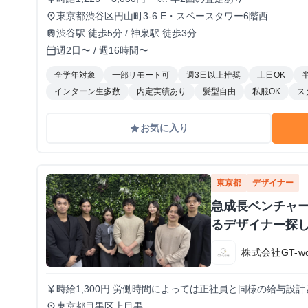
東京都渋谷区円山町3-6 E・スペースタワー6階西
place
渋谷駅 徒歩5分 / 神泉駅 徒歩3分
train
週2日〜 / 週16時間〜
calendar_today
全学年対象
一部リモート可
週3日以上推奨
土日OK
インターン生多数
内定実績あり
髪型自由
私服OK
ス
お気に入り
grade
東京都
デザイナー
急成長ベンチャ
るデザイナー探
株式会社GT-wo
時給1,300円 労働時間によっては正社員と同様の給与設
currency_yen
東京都目黒区上目黒
place