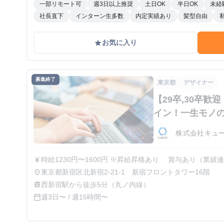
一部リモート可
週3日以上推奨
土日OK
半日OK
未経
社長直下
インターン生多数
内定実績あり
髪型自由
お気に入り
grade
募集終了
東京都
デザイナー
【29卒,30卒
イン！一生モノ
株式会社キュ
時給1230円〜1600円 ※昇給昇格あり 賞与あり（
currency_yen
東京都新宿区北新宿2‐21‐1 新宿フロントタワー16階
place
西新宿駅から徒歩5分（丸ノ内線）
train
週3日〜 / 週15時間〜
calendar_today