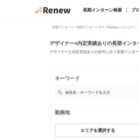
長期インターン検索
｜
プ
chevro
長期インターン・有給インターンサイトRenew（リニュー）
デザイナー×内定実績ありの長期インタ
デザイナーと内定実績ありの条件に合う長期インター
キーワード
search
勤務地
エリアを選択する