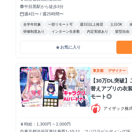
中目黒駅から徒歩3分
train
週4日〜 / 週25時間〜
calendar_today
全学年対象
一部リモート可
週3日以上推奨
土日OK
研修制度あり
インターン生多数
内定実績あり
髪型自由
お気に入り
grade
東京都
デザイナー
【30万DL突破
替えアプリの衣
モート◎
アイザック株
時給：1,300円 ~ 2,000円
currency_yen
東京都渋谷区恵比寿西1-10-11 フジワラビルディング2F
place