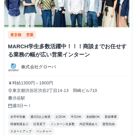
東京都
営業
MARCH学生多数活躍中！！！商談までお任せす
る業務の幅が広い営業インターン
株式会社グローバ
時給1300円～1800円
currency_yen
東京都渋谷区渋谷2丁目14-13 岡崎ビル710
place
渋谷駅
train
週3日〜 /
calendar_today
全学年対象
週3日以上推奨
土日OK
半日OK
未経験OK
新規事業
研修制度あり
社長直下
インターン生多数
内定実績あり
髪型自由
スタートアップ
ベンチャー