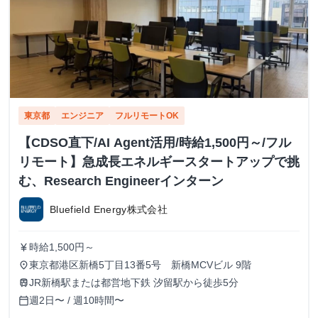
東京都
エンジニア
フルリモートOK
【CDSO直下/AI Agent活用/時給1,500円～/フル
リモート】急成長エネルギースタートアップで挑
む、Research Engineerインターン
Bluefield Energy株式会社
時給1,500円～
currency_yen
東京都港区新橋5丁目13番5号 新橋MCVビル 9階
place
JR新橋駅または都営地下鉄 汐留駅から徒歩5分
train
週2日〜 / 週10時間〜
calendar_today