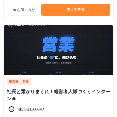
求人を見る
お気に入り
grade
東京都
営業
社長と繋がりまくれ！経営者人脈づくりインター
ン🔥
株式会社GARO