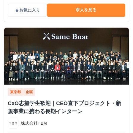
求人を見る
お気に入り
grade
東京都
企画
CxO志望学生歓迎｜CEO直下プロジェクト・新
規事業に携わる長期インターン
株式会社TBM