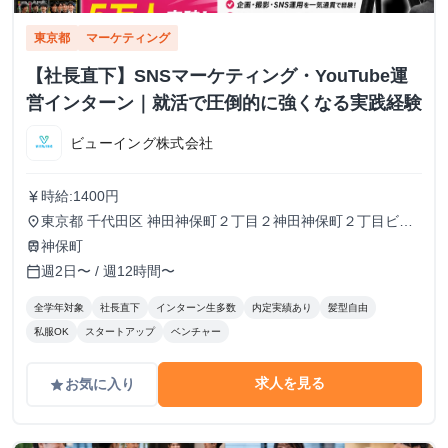
東京都
マーケティング
【社長直下】SNSマーケティング・YouTube運
営インターン｜就活で圧倒的に強くなる実践経験
ビューイング株式会社
時給:1400円
currency_yen
東京都 千代田区 神田神保町２丁目２神田神保町２丁目ビル
place
５０２号室
神保町
train
週2日〜 / 週12時間〜
calendar_today
全学年対象
社長直下
インターン生多数
内定実績あり
髪型自由
私服OK
スタートアップ
ベンチャー
求人を見る
お気に入り
grade