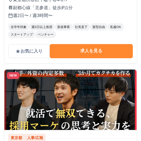
副都心線「北参道」徒歩約1分
train
週2日〜 / 週3時間〜
calendar_today
全学年対象
週3日以上推奨
新規事業
社長直下
髪型自由
私服OK
スタートアップ
ベンチャー
求人を見る
お気に入り
grade
NEW
東京都
人事/広報