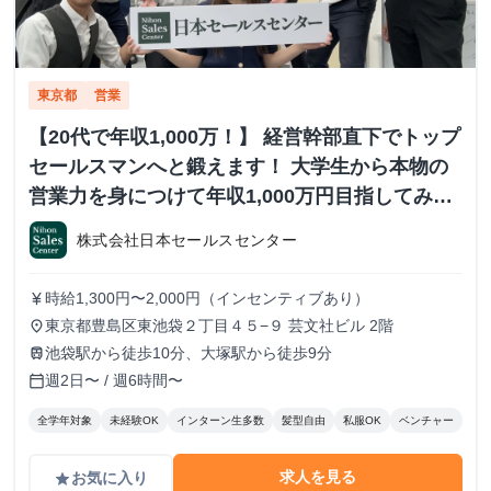
東京都
営業
【20代で年収1,000万！】 経営幹部直下でトップ
セールスマンへと鍛えます！ 大学生から本物の
営業力を身につけて年収1,000万円目指してみま
せんか？ ※当社直結内定あり #学歴不問 #未経験
株式会社日本セールスセンター
可 #1.2年生可 - 株式会社日本セールスセンター
の長期・有給インターンシップ
時給1,300円〜2,000円（インセンティブあり）
currency_yen
東京都豊島区東池袋２丁目４５−９ 芸文社ビル 2階
place
池袋駅から徒歩10分、大塚駅から徒歩9分
train
週2日〜 / 週6時間〜
calendar_today
全学年対象
未経験OK
インターン生多数
髪型自由
私服OK
ベンチャー
求人を見る
お気に入り
grade