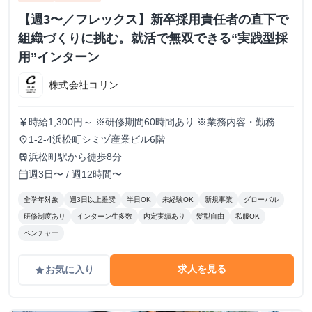
【週3〜／フレックス】新卒採用責任者の直下で
組織づくりに挑む。就活で無双できる“実践型採
用”インターン
株式会社コリン
時給1,300円～ ※研修期間60時間あり ※業務内容・勤務状
currency_yen
況により決定
1-2-4浜松町シミヅ産業ビル6階
place
浜松町駅から徒歩8分
train
週3日〜 / 週12時間〜
calendar_today
全学年対象
週3日以上推奨
半日OK
未経験OK
新規事業
グローバル
研修制度あり
インターン生多数
内定実績あり
髪型自由
私服OK
ベンチャー
求人を見る
お気に入り
grade