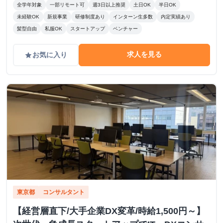
全学年対象
一部リモート可
週3日以上推奨
土日OK
半日OK
未経験OK
新規事業
研修制度あり
インターン生多数
内定実績あり
髪型自由
私服OK
スタートアップ
ベンチャー
求人を見る
お気に入り
grade
東京都
コンサルタント
【経営層直下/大手企業DX変革/時給1,500円～】