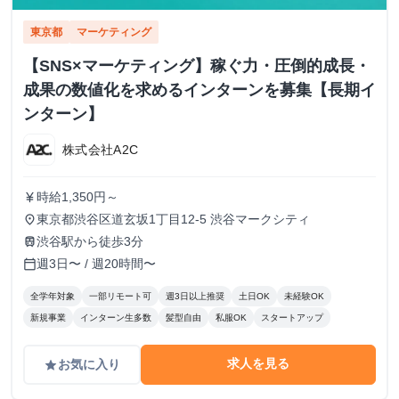
東京都
マーケティング
【SNS×マーケティング】稼ぐ力・圧倒的成長・
成果の数値化を求めるインターンを募集【長期イ
ンターン】
株式会社A2C
時給1,350円～
currency_yen
東京都渋谷区道玄坂1丁目12-5 渋谷マークシティ
place
渋谷駅から徒歩3分
train
週3日〜 / 週20時間〜
calendar_today
全学年対象
一部リモート可
週3日以上推奨
土日OK
未経験OK
新規事業
インターン生多数
髪型自由
私服OK
スタートアップ
求人を見る
お気に入り
grade