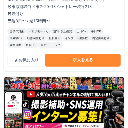
東京都渋谷区東2−20−13 シャトレー渋谷215
place
渋谷駅
train
週3日〜 / 週15時間〜
calendar_today
全学年対象
一部リモート可
週3日以上推奨
土日OK
半日OK
未経験OK
研修制度あり
社長直下
インターン生多数
内定実績あり
髪型自由
私服OK
スタートアップ
求人を見る
お気に入り
grade