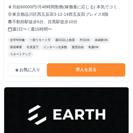
月給60000円/月48時間勤務(稼働量に応じる) 本気でコミッ
currency_yen
トすれば、学生でも圧倒的な実績と報酬を得られる環境で
東京都品川区西五反田3-12-14西五反田プレイス8階
place
す！
不動前駅徒歩5分、目黒駅徒歩10分
train
週2日〜 / 週15時間〜
calendar_today
全学年対象
一部リモート可
週3日以上推奨
半日OK
未経験OK
新規事業
社長直下
インターン生多数
髪型自由
私服OK
スタートアップ
求人を見る
お気に入り
grade