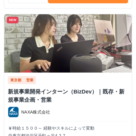
NEW
東京都
営業
新規事業開発インターン（BizDev）｜既存・新
規事業企画・営業
NAXA株式会社
時給１５００～ 経験やスキルによって変動
currency_yen
東京都渋谷区千駄ヶ谷4-2-7
place