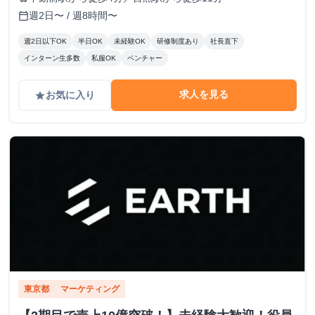
週2日〜 / 週8時間〜
calendar_today
週2日以下OK
半日OK
未経験OK
研修制度あり
社長直下
インターン生多数
私服OK
ベンチャー
求人を見る
お気に入り
grade
東京都
マーケティング