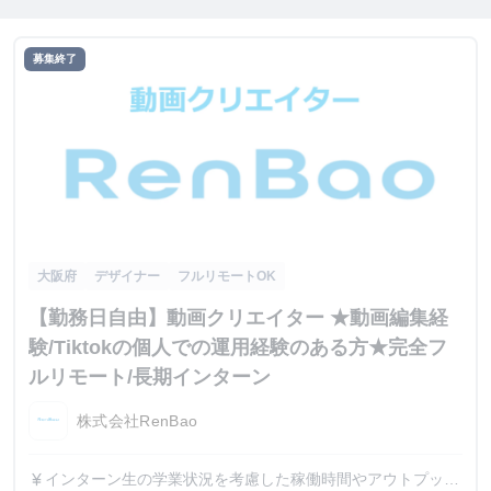
募集終了
大阪府
デザイナー
フルリモートOK
【勤務日自由】動画クリエイター ★動画編集経
験/Tiktokの個人での運用経験のある方★完全フ
ルリモート/長期インターン
株式会社RenBao
インターン生の学業状況を考慮した稼働時間やアウトプット
currency_yen