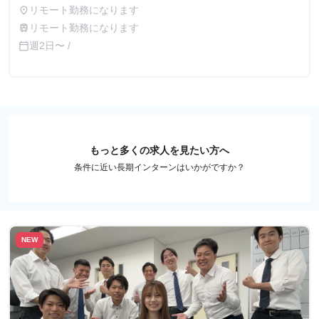
に応じて採用時に給与を決定致します。面談時に詳細はお伝
リモート勤務になります
place
えしますのでご安心ください。 ※稼働時間に対して支給す
リモート勤務になります
train
る場合、最低賃金を下回ることはございませんのでご安心く
週2日〜 /
calendar_today
ださい。 例） ① 営業日単価2,000円 ② 月50,000円 など
もっと多くの求人を見たい方へ
条件に近い長期インターンはいかがですか？
NEW