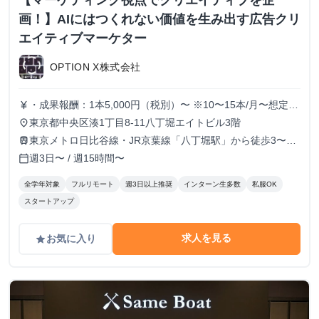
【マーケティング視点でクリエイティブを企
画！】AIにはつくれない価値を生み出す広告クリ
エイティブマーケター
OPTION X株式会社
・成果報酬：1本5,000円（税別）〜 ※10〜15本/月〜想定
currency_yen
※経験、実績、能力等によって変動 ※トライアル期間の場
東京都中央区湊1丁目8-11八丁堀エイトビル3階
place
合変動あり
東京メトロ日比谷線・JR京葉線「八丁堀駅」から徒歩3〜6
train
分
週3日〜 / 週15時間〜
calendar_today
全学年対象
フルリモート
週3日以上推奨
インターン生多数
私服OK
スタートアップ
求人を見る
お気に入り
grade