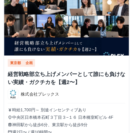
東京都
企画
経営戦略部立ち上げメンバーとして誰にも負けな
い実績・ガクチカを【週2〜】
株式会社プレックス
時給1,700円～ 別途インセンティブあり
currency_yen
中央区日本橋本石町３丁目３−１６ 日本橋室町ビル 4F
place
神田駅から徒歩6分、東京駅から徒歩9分
train
週2日〜 / 週10時間〜
calendar_today