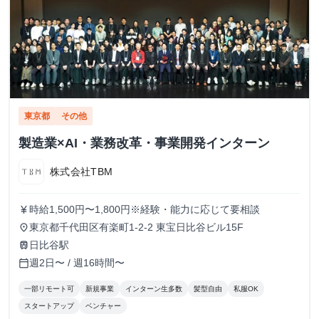
東京都
その他
製造業×AI・業務改革・事業開発インターン
株式会社TBM
時給1,500円〜1,800円※経験・能力に応じて要相談
currency_yen
東京都千代田区有楽町1-2-2 東宝日比谷ビル15F
place
日比谷駅
train
週2日〜 / 週16時間〜
calendar_today
一部リモート可
新規事業
インターン生多数
髪型自由
私服OK
スタートアップ
ベンチャー