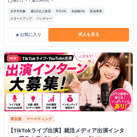
週2日〜 / 週15時間〜
calendar_today
全学年対象
週3日以上推奨
半日OK
未経験OK
新規事業
スタートアップ
ベンチャー
求人を見る
お気に入り
grade
NEW
東京都
マーケティング
【TikTokライブ出演】就活メディア出演インタ