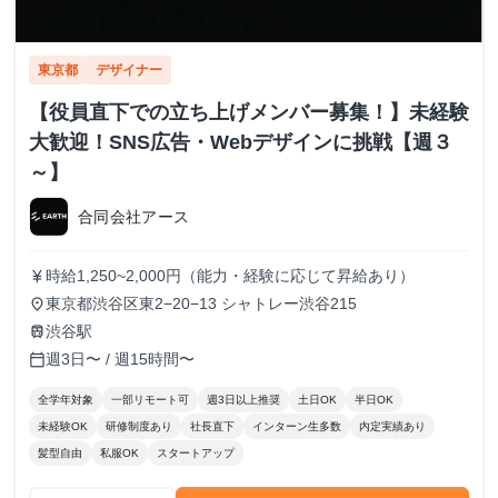
東京都
デザイナー
【役員直下での立ち上げメンバー募集！】未経験
大歓迎！SNS広告・Webデザインに挑戦【週３
～】
合同会社アース
時給1,250~2,000円（能力・経験に応じて昇給あり）
currency_yen
東京都渋谷区東2−20−13 シャトレー渋谷215
place
渋谷駅
train
週3日〜 / 週15時間〜
calendar_today
全学年対象
一部リモート可
週3日以上推奨
土日OK
半日OK
未経験OK
研修制度あり
社長直下
インターン生多数
内定実績あり
髪型自由
私服OK
スタートアップ