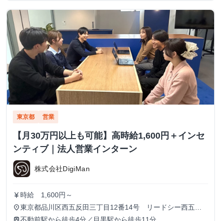
東京都
営業
【月30万円以上も可能】高時給1,600円＋インセ
ンティブ｜法人営業インターン
株式会社DigiMan
時給 1,600円～
currency_yen
東京都品川区西五反田三丁目12番14号 リードシー西五反
place
田ビル7-8階（受付8階）
不動前駅から徒歩4分／目黒駅から徒歩11分
train