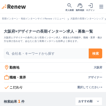
search
support_agent
login
Open
求人検索
無料相談
ログイン
chevron_right
chevron_
長期インターン・有給インターンサイトRenew（リニュー）
大阪府の長期インターンシップ
大阪府×デザイナーの長期インターン求人・募集一覧
大阪府とデザイナーの条件に合う長期インターン求人・募集を1件掲載中。職種・業界・働き
方を掛け合わせて、あなたに合う長期インターンを効率よく探せます。
search
検索
location_on
勤務地
大阪府
work_outline
職種・業界
デザイナー
check
こだわり
選択してください >
1
検索結果
件