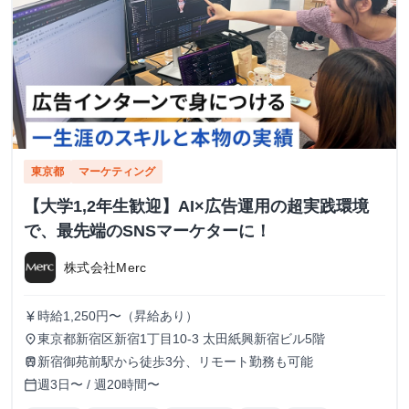
東京都
マーケティング
【大学1,2年生歓迎】AI×広告運用の超実践環境
で、最先端のSNSマーケターに！
株式会社Merc
時給1,250円〜（昇給あり）
currency_yen
東京都新宿区新宿1丁目10-3 太田紙興新宿ビル5階
place
新宿御苑前駅から徒歩3分、リモート勤務も可能
train
週3日〜 / 週20時間〜
calendar_today