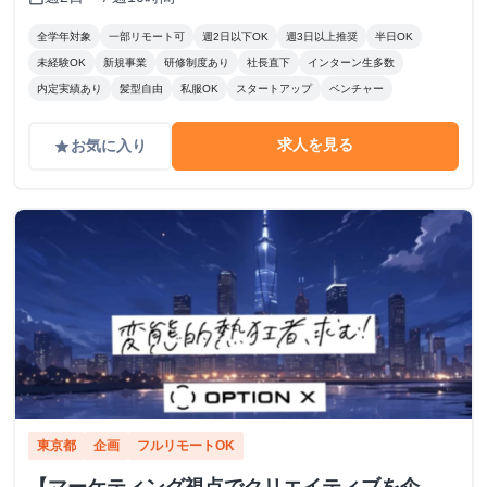
全学年対象
一部リモート可
週2日以下OK
週3日以上推奨
半日OK
未経験OK
新規事業
研修制度あり
社長直下
インターン生多数
内定実績あり
髪型自由
私服OK
スタートアップ
ベンチャー
求人を見る
お気に入り
grade
東京都
企画
フルリモートOK