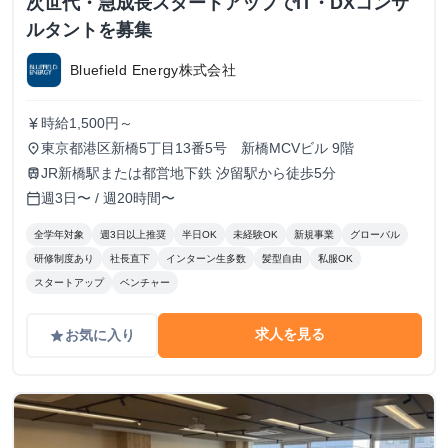
次世代・急成長スタートアップでIT・DXコンサ
ルタントを募集
Bluefield Energy株式会社
時給1,500円～
currency_yen
東京都港区新橋5丁目13番5号 新橋MCVビル 9階
place
JR新橋駅または都営地下鉄 汐留駅から徒歩5分
train
週3日〜 / 週20時間〜
calendar_today
全学年対象
週3日以上推奨
半日OK
未経験OK
新規事業
グローバル
研修制度あり
社長直下
インターン生多数
髪型自由
私服OK
スタートアップ
ベンチャー
求人を見る
お気に入り
grade