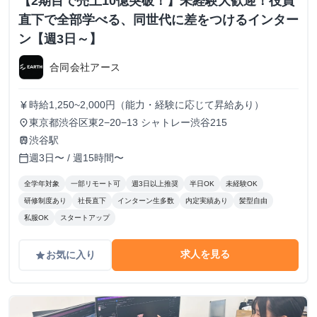
【2期目で売上10億突破！】未経験大歓迎！役員
直下で全部学べる、同世代に差をつけるインター
ン【週3日～】
合同会社アース
時給1,250~2,000円（能力・経験に応じて昇給あり）
currency_yen
東京都渋谷区東2−20−13 シャトレー渋谷215
place
渋谷駅
train
週3日〜 / 週15時間〜
calendar_today
全学年対象
一部リモート可
週3日以上推奨
半日OK
未経験OK
研修制度あり
社長直下
インターン生多数
内定実績あり
髪型自由
私服OK
スタートアップ
求人を見る
お気に入り
grade