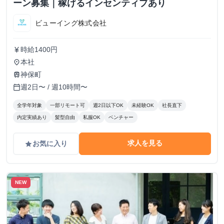
ーン募集｜稼げるインセンティブあり
ビューイング株式会社
時給1400円
currency_yen
本社
place
神保町
train
週2日〜 / 週10時間〜
calendar_today
全学年対象
一部リモート可
週2日以下OK
未経験OK
社長直下
内定実績あり
髪型自由
私服OK
ベンチャー
求人を見る
お気に入り
grade
NEW