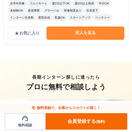
全学年対象
フルリモート
週2日以下OK
週3日以上推奨
半日OK
未経験OK
新規事業
グローバル
研修制度あり
社長直下
インターン生多数
髪型自由
私服OK
スタートアップ
ベンチャー
求人を見る
お気に入り
grade
長期インターン探しに迷ったら
プロに無料で相談しよう
handshake
無料登録で、企業からスカウトが届く！
support_agent
会員登録する
(無料)
無料相談