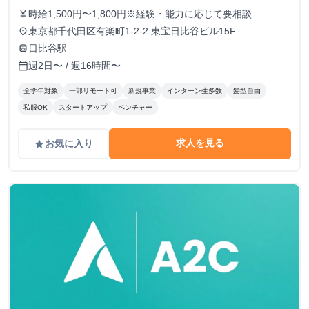
時給1,500円〜1,800円※経験・能力に応じて要相談
currency_yen
東京都千代田区有楽町1-2-2 東宝日比谷ビル15F
place
日比谷駅
train
週2日〜 / 週16時間〜
calendar_today
全学年対象
一部リモート可
新規事業
インターン生多数
髪型自由
私服OK
スタートアップ
ベンチャー
求人を見る
お気に入り
grade