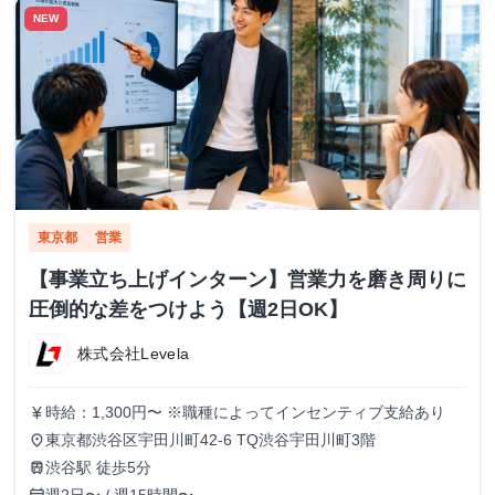
NEW
東京都
営業
【事業立ち上げインターン】営業力を磨き周りに
圧倒的な差をつけよう【週2日OK】
株式会社Levela
時給：1,300円〜 ※職種によってインセンティブ支給あり
currency_yen
東京都渋谷区宇田川町42-6 TQ渋谷宇田川町3階
place
渋谷駅 徒歩5分
train