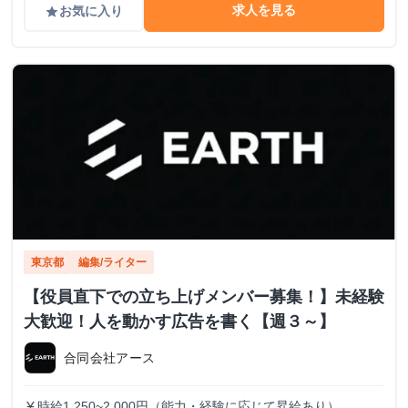
求人を見る
お気に入り
grade
東京都
編集/ライター
【役員直下での立ち上げメンバー募集！】未経験
大歓迎！人を動かす広告を書く【週３～】
合同会社アース
時給1,250~2,000円（能力・経験に応じて昇給あり）
currency_yen