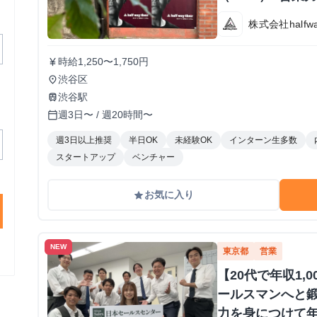
株式会社halfway
時給1,250〜1,750円
currency_yen
渋谷区
place
渋谷駅
train
週3日〜 / 週20時間〜
calendar_today
週3日以上推奨
半日OK
未経験OK
インターン生多数
スタートアップ
ベンチャー
お気に入り
grade
NEW
東京都
営業
【20代で年収1,
ールスマンへと鍛
力を身につけて年