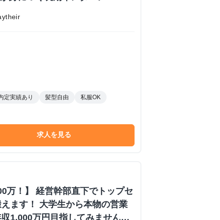
their
内定実績あり
髪型自由
私服OK
求人を見る
000万！】 経営幹部直下でトップセ
えます！ 大学生から本物の営業
収1,000万円目指してみません