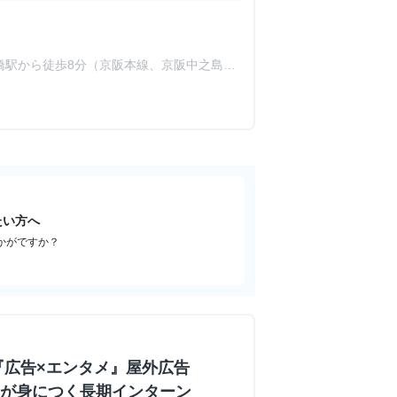
橋駅から徒歩8分（京阪本線、京阪中之島
後橋駅から徒歩10分（四つ橋線）
たい方へ
かがですか？
『広告×エンタメ』屋外広告
業力が身につく長期インターン