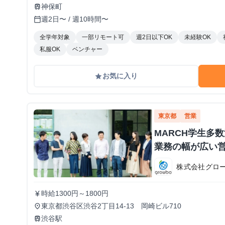
神保町
train
週2日〜 / 週10時間〜
calendar_today
全学年対象
一部リモート可
週2日以下OK
未経験OK
私服OK
ベンチャー
お気に入り
grade
東京都
営業
MARCH学生多
業務の幅が広い
株式会社グロ
時給1300円～1800円
currency_yen
東京都渋谷区渋谷2丁目14-13 岡崎ビル710
place
渋谷駅
train