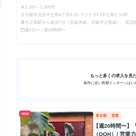
1,100～1,300円
currency_yen
大阪市北区中之島4丁目3-25 フジヒサFJ中之島ビル9F
place
中之島駅から徒歩7分（京阪本線、京阪中之島線）、渡辺
train
線）、新福島駅から徒歩8分（東西線、学研都市線）、肥
週2日〜 / 週10時間〜
calendar_today
もっと多くの求人を見
条件に近い長期インターンはい
NEW
東京都
営業
【週20時間〜】
（OOH）/ 営