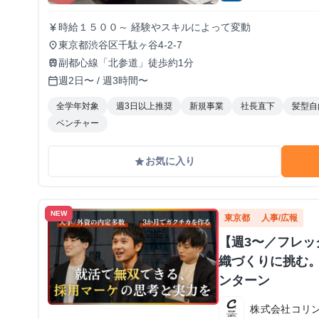
時給１５００～ 経験やスキルによって変動
currency_yen
東京都渋谷区千駄ヶ谷4-2-7
place
副都心線「北参道」徒歩約1分
train
週2日〜 / 週3時間〜
calendar_today
全学年対象
週3日以上推奨
新規事業
社長直下
髪型自
ベンチャー
お気に入り
grade
NEW
東京都
人事/広報
【週3〜／フレ
織づくりに挑む。
ンターン
株式会社コリ