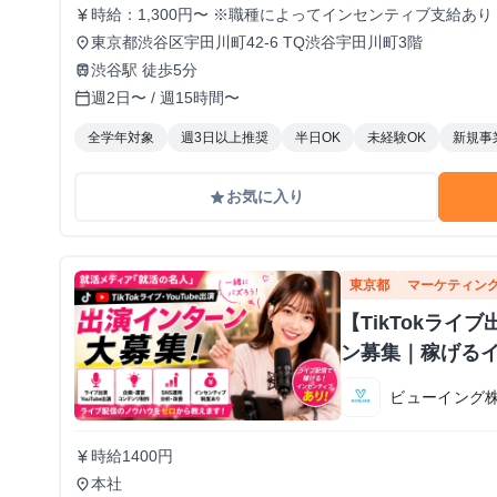
時給：1,300円〜 ※職種によってインセンティブ支給あり
currency_yen
東京都渋谷区宇田川町42-6 TQ渋谷宇田川町3階
place
渋谷駅 徒歩5分
train
週2日〜 / 週15時間〜
calendar_today
全学年対象
週3日以上推奨
半日OK
未経験OK
新規事
お気に入り
grade
東京都
マーケティン
【TikTokラ
ン募集｜稼げる
ビューイング
時給1400円
currency_yen
本社
place