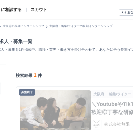
ロに相談する
｜
スカウト
history
あ
n_right
chevron_right
大阪府の長期インターンシップ
大阪府・編集/ライターの長期インターンシップ
ン求人・募集一覧
求人・募集を1件掲載中。職種・業界・働き方を掛け合わせて、あなたに合う長期イ
1
検索結果
件
募集終了
大阪府
編集/ライター
＼Youtubeや
歓迎◎丁寧な研
株式会社無限