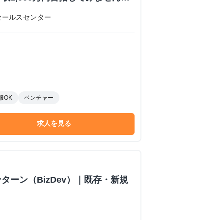
内定あり #学歴不問 #未経験可
セールスセンター
 株式会社日本セールスセンターの長
ーンシップ
服OK
ベンチャー
求人を見る
ターン（BizDev）｜既存・新規