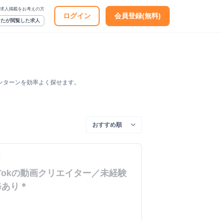
求人掲載をお考えの方
ログイン
会員登録(無料)
なたが閲覧した求人
ンターンを効率よく探せます。
TikTokの動画クリエイター／未経験
修あり＊