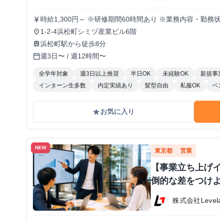
時給1,300円～ ※研修期間60時間あり ※業務内容・勤
currency_yen
1-2-4浜松町シミヅ産業ビル6階
place
浜松町駅から徒歩8分
train
週3日〜 / 週12時間〜
calendar_today
全学年対象
週3日以上推奨
半日OK
未経験OK
新規事
インターン生多数
内定実績あり
髪型自由
私服OK
ベ
お気に入り
grade
NEW
東京都
営業
【事業立ち上げ
倒的な差をつけよ
株式会社Level