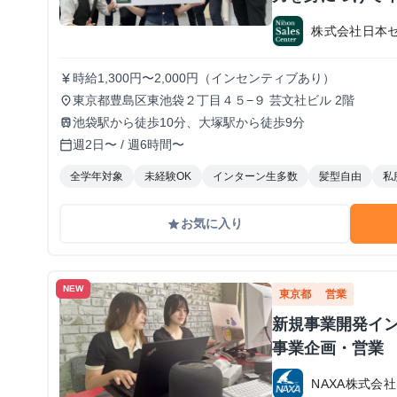
か？ ※当社直結
株式会社日本
#1.2年生可 -
期・有給インタ
時給1,300円〜2,000円（インセンティブあり）
currency_yen
東京都豊島区東池袋２丁目４５−９ 芸文社ビル 2階
place
池袋駅から徒歩10分、大塚駅から徒歩9分
train
週2日〜 / 週6時間〜
calendar_today
全学年対象
未経験OK
インターン生多数
髪型自由
私
お気に入り
grade
NEW
東京都
営業
新規事業開発イン
事業企画・営業
NAXA株式会社