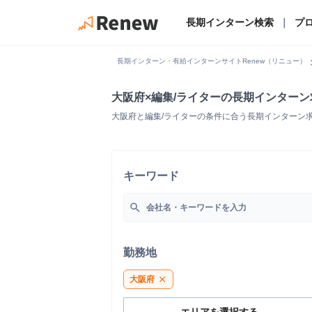
長期インターン検索
｜
プ
chevro
長期インターン・有給インターンサイトRenew（リニュー）
大阪府×編集/ライターの長期インター
大阪府と編集/ライターの条件に合う長期インターン
キーワード
search
勤務地
大阪府
close