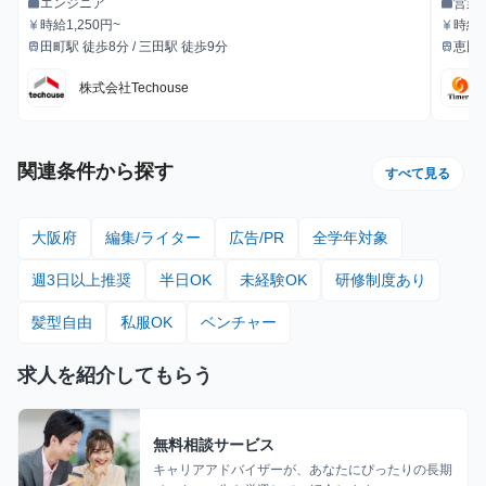
エンジニア
営業
work
work
職種
職種
時給1,250円~
時給：
currency_yen
currency_yen
給与
給与
田町駅 徒歩8分 / 三田駅 徒歩9分
恵比
train
train
最寄駅
最寄駅
株式会社Techouse
関連条件から探す
すべて見る
大阪府
編集/ライター
広告/PR
全学年対象
週3日以上推奨
半日OK
未経験OK
研修制度あり
髪型自由
私服OK
ベンチャー
求人を紹介してもらう
無料相談サービス
キャリアアドバイザーが、あなたにぴったりの長期