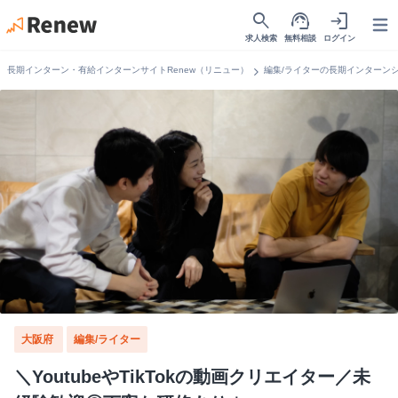
search
support_agent
login
Open
求人検索
無料相談
ログイン
chevron_right
長期インターン・有給インターンサイトRenew（リニュー）
編集/ライターの長期インターン
大阪府
編集/ライター
＼YoutubeやTikTokの動画クリエイター／未