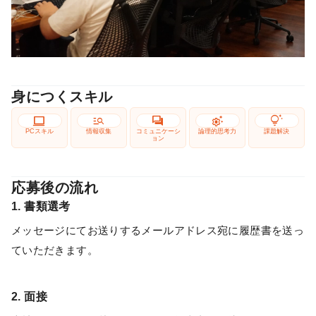
身につくスキル
computer
manage_search
forum
settings_suggest
tips_and_updates
PCスキル
情報収集
コミュニケーシ
論理的思考力
課題解決
ョン
応募後の流れ
1. 書類選考
メッセージにてお送りするメールアドレス宛に履歴書を送っ
ていただきます。
2. 面接