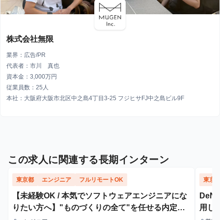
株式会社無限
業界：広告/PR
代表者：市川 真也
資本金：3,000万円
従業員数：25人
本社：大阪府大阪市北区中之島4丁目3-25 フジヒサFJ中之島ビル9F
この求人に関連する長期インターン
東京都
エンジニア
フルリモートOK
東京
【未経験OK / 本気でソフトウェアエンジニアにな
De
りたい方へ】"ものづくりの全て"を任せる内定直
用し
結型エンジニア長期インターン
明会