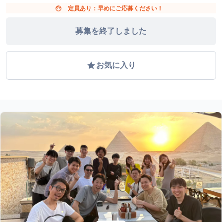
face
定員あり：早めにご応募ください！
募集を終了しました
grade
お気に入り