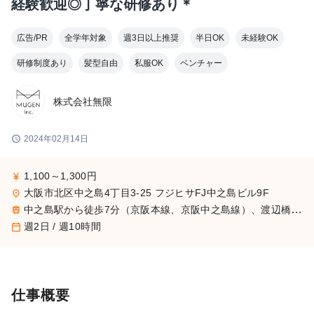
経験歓迎◎丁寧な研修あり＊
広告/PR
全学年対象
週3日以上推奨
半日OK
未経験OK
研修制度あり
髪型自由
私服OK
ベンチャー
株式会社無限
schedule
2024年02月14日
1,100～1,300円
currency_yen
大阪市北区中之島4丁目3-25 フジヒサFJ中之島ビル9F
place
中之島駅から徒歩7分（京阪本線、京阪中之島線）、渡辺橋駅から徒歩8分（京阪本線、京阪中之島線）、新福島駅から徒歩8分（東西線、学研都市線）、肥後橋駅から徒歩10分（四つ橋線）
train
週2日 / 週10時間
calendar_today
仕事概要