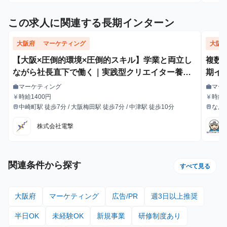
この求人に関連する長期インターン
大阪府
マーケティング
大阪
【大阪×圧倒的環境×圧倒的スキル】学業と両立し
複数
ながら社長直下で働く｜実践型クリエイター養成
期イ
インターン
マーケティング
マー
work
work
職種
職種
時給1400円
時給：
currency_yen
currency_yen
給与
給与
中崎町駅 徒歩7分 / 大阪梅田駅 徒歩7分 / 中津駅 徒歩10分
なん
train
train
最寄駅
最寄駅
株式会社電撃
関連条件から探す
すべて見る
大阪府
マーケティング
広告/PR
週3日以上推奨
半日OK
未経験OK
新規事業
研修制度あり