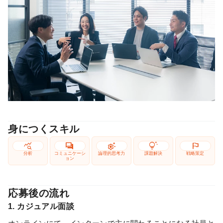
身につくスキル
query_stats
forum
settings_suggest
tips_and_updates
flag
分析
コミュニケーシ
論理的思考力
課題解決
戦略策定
ョン
応募後の流れ
1. カジュアル面談