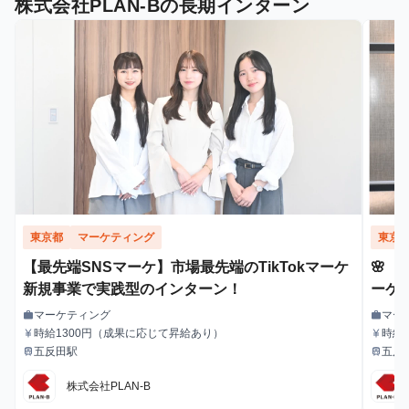
株式会社PLAN-Bの長期インターン
東京都
マーケティング
東京
【最先端SNSマーケ】市場最先端のTikTokマーケ
🌸
新規事業で実践型のインターン！
ーケ
のSN
マーケティング
マー
work
work
職種
職種
時給1300円（成果に応じて昇給あり）
時給
currency_yen
currency_yen
給与
給与
五反田駅
五反
train
train
最寄駅
最寄駅
株式会社PLAN-B