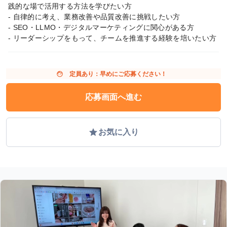
践的な場で活用する方法を学びたい方
- 自律的に考え、業務改善や品質改善に挑戦したい方
- SEO・LLMO・デジタルマーケティングに関心がある方
- リーダーシップをもって、チームを推進する経験を培いたい方
face
定員あり：早めにご応募ください！
応募画面へ進む
grade
お気に入り