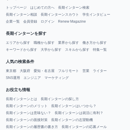
トップページ
はじめての方へ
長期インターン検索
長期インターン相談
長期インターンスカウト
学生インタビュー
企業一覧
会員登録
ログイン
Renew Magazine
長期インターンを探す
エリアから探す
職種から探す
業界から探す
働き方から探す
キーワードから探す
大学から探す
スキルから探す
特集一覧
人気の検索条件
東京都
大阪府
愛知・名古屋
フルリモート
営業
ライター
SNS運用
エンジニア
マーケティング
お役立ち情報
長期インターンとは
長期インターンの探し方
長期インターンのメリット
長期インターンはいつから？
長期インターンは意味ない？
長期インターンは就活に有利？
長期インターンの面接対策
長期インターンの志望動機
長期インターンの履歴書の書き方
長期インターンの応募メール