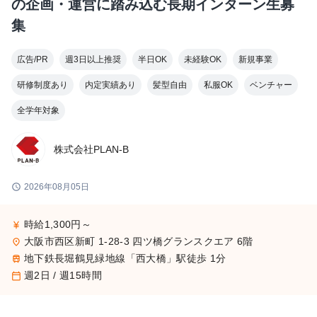
の企画・運営に踏み込む長期インターン生募
集
広告/PR
週3日以上推奨
半日OK
未経験OK
新規事業
研修制度あり
内定実績あり
髪型自由
私服OK
ベンチャー
全学年対象
株式会社PLAN-B
schedule
2026年08月05日
時給1,300円～
currency_yen
大阪市西区新町 1-28-3 四ツ橋グランスクエア 6階
place
地下鉄長堀鶴見緑地線「西大橋」駅徒歩 1分
train
週2日 / 週15時間
calendar_today