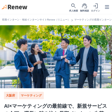
search
support_agent
login
Open
求人検索
無料相談
ログイン
chevron_right
長期インターン・有給インターンサイトRenew（リニュー）
マーケティングの長期インターン
大阪府
マーケティング
AI×マーケティングの最前線で、新規サービス