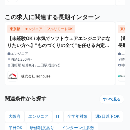
この求人に関連する長期インターン
東京都
エンジニア
フルリモートOK
東京
【未経験OK / 本気でソフトウェアエンジニアにな
【週
りたい方へ】"ものづくりの全て"を任せる内定直
長期
結型エンジニア長期インターン
エンジニア
エン
work
work
職種
職種
時給1,250円~
時給：
currency_yen
currency_yen
給与
給与
田町駅 徒歩8分 / 三田駅 徒歩9分
神谷
train
train
最寄駅
最寄駅
（南
株式会社Techouse
関連条件から探す
すべて見る
大阪府
エンジニア
IT
全学年対象
週2日以下OK
半日OK
研修制度あり
インターン生多数