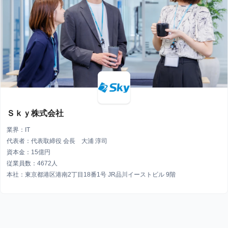
Ｓｋｙ株式会社
業界：IT
代表者：代表取締役 会長 大浦 淳司
資本金：15億円
従業員数：4672人
本社：東京都港区港南2丁目18番1号 JR品川イーストビル 9階