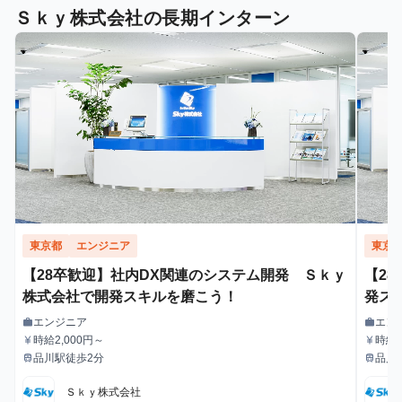
Ｓｋｙ株式会社の長期インターン
東京都
エンジニア
東京
【28卒歓迎】社内DX関連のシステム開発 Ｓｋｙ
【2
株式会社で開発スキルを磨こう！
発ス
エンジニア
エン
work
work
職種
職種
時給2,000円～
時給2
currency_yen
currency_yen
給与
給与
品川駅徒歩2分
品川
train
train
最寄駅
最寄駅
Ｓｋｙ株式会社