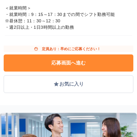
＜就業時間＞
・就業時間：9：15～17：30までの間でシフト勤務可能
※昼休憩：11：30～12：30
・週2日以上・1日3時間以上の勤務
face
定員あり：早めにご応募ください！
応募画面へ進む
grade
お気に入り