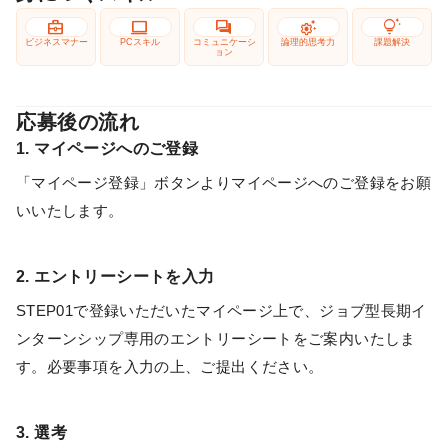
business_center
computer
forum
settings_suggest
tips_and_updates
ビジネスマナー
PCスキル
コミュニケーシ
論理的思考力
課題解決
ョン
応募後の流れ
1. マイページへのご登録
「マイページ登録」ボタンよりマイページへのご登録をお願
いいたします。
2. エントリーシートを入力
STEP01で登録いただいたマイページ上で、ジョブ型長期イ
ンターンシップ専用のエントリーシートをご案内いたしま
す。必要事項を入力の上、ご提出ください。
3. 選考