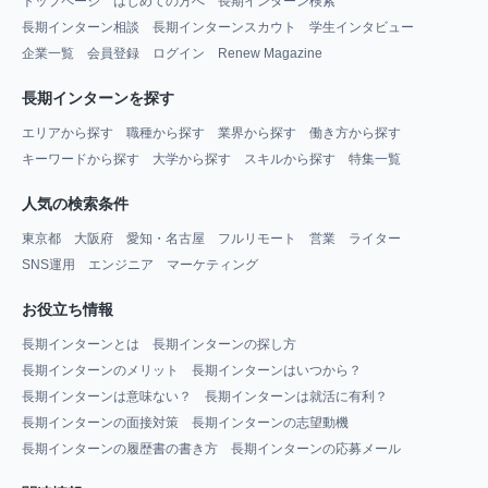
トップページ
はじめての方へ
長期インターン検索
長期インターン相談
長期インターンスカウト
学生インタビュー
企業一覧
会員登録
ログイン
Renew Magazine
長期インターンを探す
エリアから探す
職種から探す
業界から探す
働き方から探す
キーワードから探す
大学から探す
スキルから探す
特集一覧
人気の検索条件
東京都
大阪府
愛知・名古屋
フルリモート
営業
ライター
SNS運用
エンジニア
マーケティング
お役立ち情報
長期インターンとは
長期インターンの探し方
長期インターンのメリット
長期インターンはいつから？
長期インターンは意味ない？
長期インターンは就活に有利？
長期インターンの面接対策
長期インターンの志望動機
長期インターンの履歴書の書き方
長期インターンの応募メール