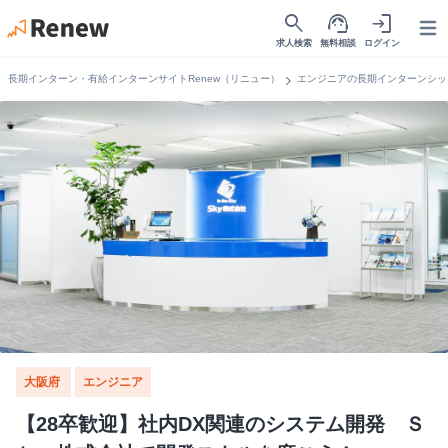
search
support_agent
login
Open
求人検索
無料相談
ログイン
chevron_right
長期インターン・有給インターンサイトRenew（リニュー）
エンジニアの長期インターンシッ
大阪府
エンジニア
【28卒歓迎】社内DX関連のシステム開発 Ｓ