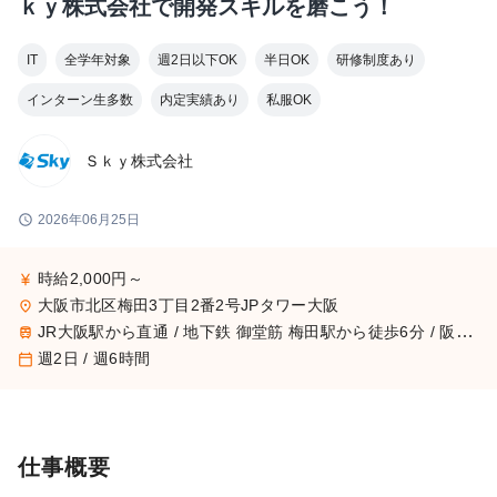
ｋｙ株式会社で開発スキルを磨こう！
IT
全学年対象
週2日以下OK
半日OK
研修制度あり
インターン生多数
内定実績あり
私服OK
Ｓｋｙ株式会社
schedule
2026年06月25日
時給2,000円～
currency_yen
大阪市北区梅田3丁目2番2号JPタワー大阪
place
JR大阪駅から直通 / 地下鉄 御堂筋 梅田駅から徒歩6分 / 阪急 大阪梅田駅から徒歩11分
train
週2日 / 週6時間
calendar_today
仕事概要