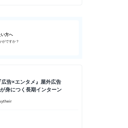
たい方へ
かがですか？
『広告×エンタメ』屋外広告
業力が身につく長期インターン
their