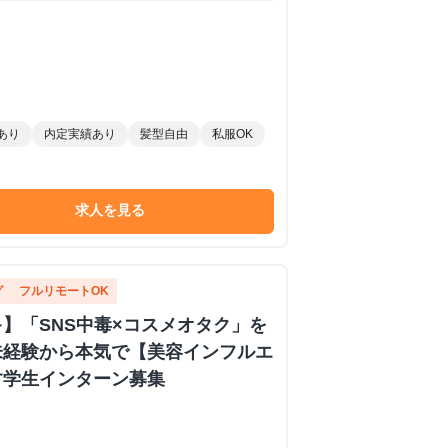
あり
内定実績あり
髪型自由
私服OK
求人を見る
グ
フルリモートOK
】「SNS中毒×コスメオタク」を
未経験から本気で【美容インフルエ
す学生インターン募集
S