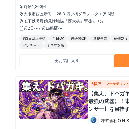
時給1,300円～
currency_yen
大阪市西区新町 1-28-3 四ツ橋グランスクエア 6階
place
地下鉄長堀鶴見緑地線「西大橋」駅徒歩 1分
train
週2日〜 / 週15時間〜
calendar_today
週3日以上推奨
半日OK
未経験OK
新規事業
研修制度
ベンチャー
全学年対象
お気に入り
grade
大阪府
マーケティン
【集え、ドパガキ
最強の武器に！
ンサー】を目指
株式会社O.N.