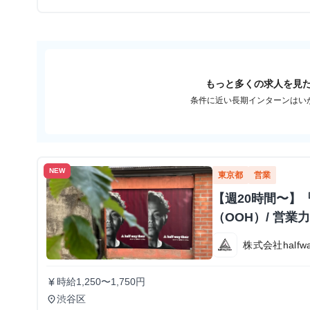
もっと多くの求人を見
条件に近い長期インターンはい
NEW
東京都
営業
【週20時間〜】
（OOH）/ 営
株式会社halfway
時給1,250〜1,750円
currency_yen
渋谷区
place