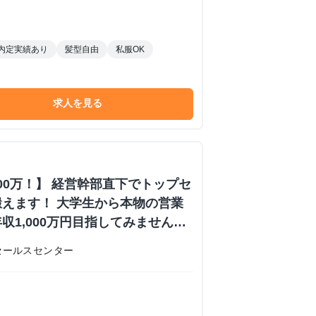
内定実績あり
髪型自由
私服OK
求人を見る
000万！】 経営幹部直下でトップセ
えます！ 大学生から本物の営業
収1,000万円目指してみません
内定あり #学歴不問 #未経験可
セールスセンター
 株式会社日本セールスセンターの長
ーンシップ