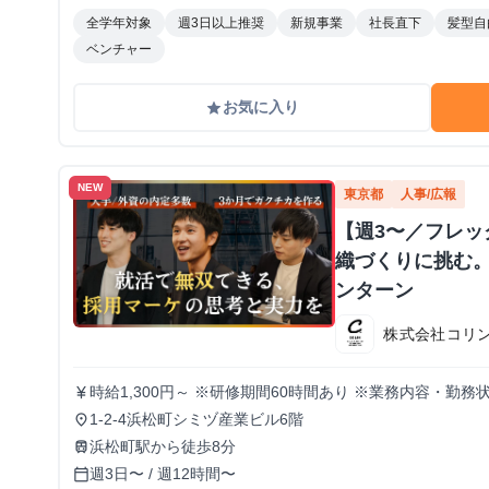
全学年対象
週3日以上推奨
新規事業
社長直下
髪型自
ベンチャー
お気に入り
grade
NEW
東京都
人事/広報
【週3〜／フレ
織づくりに挑む。
ンターン
株式会社コリ
時給1,300円～ ※研修期間60時間あり ※業務内容・勤
currency_yen
1-2-4浜松町シミヅ産業ビル6階
place
浜松町駅から徒歩8分
train
週3日〜 / 週12時間〜
calendar_today