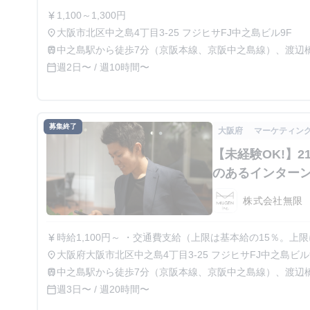
1,100～1,300円
currency_yen
大阪市北区中之島4丁目3-25 フジヒサFJ中之島ビル9F
place
中之島駅から徒歩7分（京阪本線、京阪中之島線）、渡辺
train
線）、新福島駅から徒歩8分（東西線、学研都市線）、肥
週2日〜 / 週10時間〜
calendar_today
募集終了
大阪府
マーケティン
【未経験OK!】
のあるインター
株式会社無限
時給1,100円～ ・交通費支給（上限は基本給の15％。
currency_yen
します） 【インターンに1回あたり約20万のボーナス支給実績あり】 （在籍期間による調整あり/業績
大阪府大阪市北区中之島4丁目3-25 フジヒサFJ中之島ビル
place
による） ・積極的にチャレンジ・コミットしてくれる方
中之島駅から徒歩7分（京阪本線、京阪中之島線）、渡辺
train
線）、新福島駅から徒歩8分（東西線、学研都市線）、肥
週3日〜 / 週20時間〜
calendar_today