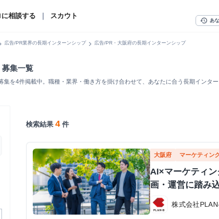
ロに相談する
｜
スカウト
history
あ
n_right
chevron_right
広告/PR業界の長期インターンシップ
広告/PR・大阪府の長期インターンシップ
・募集一覧
・募集を4件掲載中。職種・業界・働き方を掛け合わせて、あなたに合う長期インタ
4
検索結果
件
大阪府
マーケティン
AI×マーケティ
画・運営に踏み
株式会社PLAN