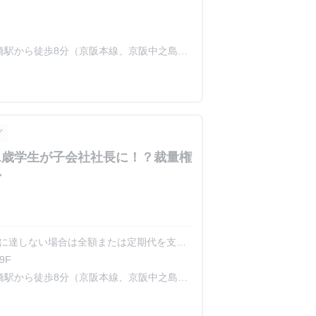
橋駅から徒歩8分（京阪本線、京阪中之島
後橋駅から徒歩10分（四つ橋線）
グ
21歳学生が子会社社長に！？裁量権
ン
上限に達しない場合は全額または定期代を支給
9F
には、大胆に還元する社風です。
橋駅から徒歩8分（京阪本線、京阪中之島
後橋駅から徒歩10分（四つ橋線）