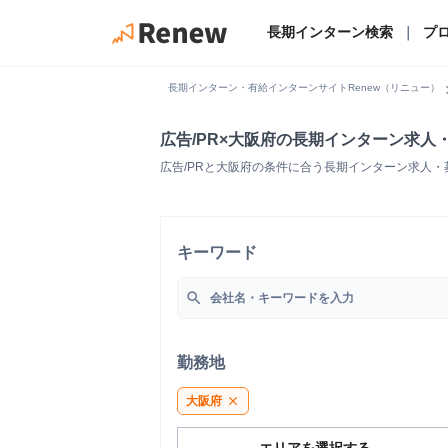
長期インターン検索
｜
プ
chevro
長期インターン・有給インターンサイトRenew（リニュー）
広告/PR×大阪府の長期インターン求人
広告/PRと大阪府の条件に合う長期インターン求人
キーワード
search
勤務地
大阪府
close