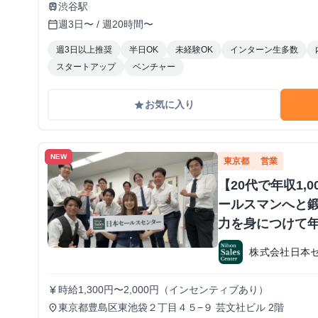
渋谷駅
train
週3日〜 / 週20時間〜
calendar_today
週3日以上推奨
半日OK
未経験OK
インターン生多数
スタートアップ
ベンチャー
お気に入り
grade
NEW
東京都
営業
【20代で年収1,
ールスマンへと鍛
力を身につけて年
か？ ※当社直結
株式会社日本
#1.2年生可 -
期・有給インタ
時給1,300円〜2,000円（インセンティブあり）
currency_yen
東京都豊島区東池袋２丁目４５−９ 芸文社ビル 2階
place