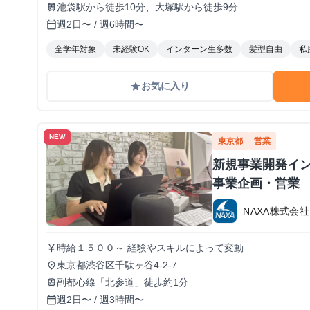
池袋駅から徒歩10分、大塚駅から徒歩9分
train
週2日〜 / 週6時間〜
calendar_today
全学年対象
未経験OK
インターン生多数
髪型自由
私
お気に入り
grade
NEW
東京都
営業
新規事業開発イン
事業企画・営業
NAXA株式会社
時給１５００～ 経験やスキルによって変動
currency_yen
東京都渋谷区千駄ヶ谷4-2-7
place
副都心線「北参道」徒歩約1分
train
週2日〜 / 週3時間〜
calendar_today