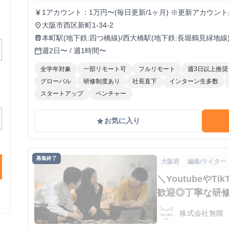
1アカウント：1万円〜(毎日更新/1ヶ月) ※更新アカウン
currency_yen
センティブ有り
大阪市西区新町1-34-2
place
本町駅(地下鉄:四つ橋線)/西大橋駅(地下鉄:長堀鶴見緑地線
train
週2日〜 / 週1時間〜
calendar_today
全学年対象
一部リモート可
フルリモート
週3日以上推奨
グローバル
研修制度あり
社長直下
インターン生多数
スタートアップ
ベンチャー
お気に入り
grade
募集終了
大阪府
編集/ライター
＼Youtubeや
歓迎◎丁寧な研
株式会社無限