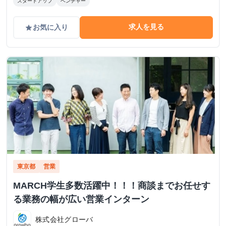
スタートアップ
ベンチャー
求人を見る
お気に入り
grade
東京都
営業
MARCH学生多数活躍中！！！商談までお任せす
る業務の幅が広い営業インターン
株式会社グローバ