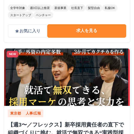
全学年対象
週3日以上推奨
新規事業
社長直下
髪型自由
私服OK
スタートアップ
ベンチャー
求人を見る
お気に入り
grade
NEW
東京都
人事/広報
【週3〜／フレックス】新卒採用責任者の直下で
組織づくりに挑む。就活で無双できる“実践型採