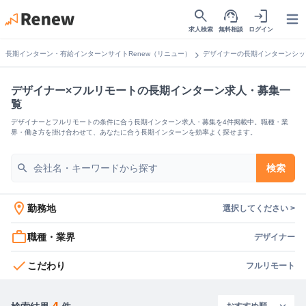
search
support_agent
login
Open
求人検索
無料相談
ログイン
chevron_right
長期インターン・有給インターンサイトRenew（リニュー）
デザイナーの長期インターンシッ
デザイナー×フルリモートの長期インターン求人・募集一
覧
デザイナーとフルリモートの条件に合う長期インターン求人・募集を4件掲載中。職種・業
界・働き方を掛け合わせて、あなたに合う長期インターンを効率よく探せます。
search
検索
location_on
勤務地
選択してください >
work_outline
職種・業界
デザイナー
check
こだわり
フルリモート
4