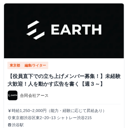
東京都
編集/ライター
【役員直下での立ち上げメンバー募集！】未経験
大歓迎！人を動かす広告を書く【週３～】
合同会社アース
時給1,250~2,000円（能力・経験に応じて昇給あり）
currency_yen
東京都渋谷区東2−20−13 シャトレー渋谷215
place
渋谷駅
train