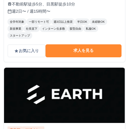
す！
不動前駅徒歩5分、目黒駅徒歩10分
train
週2日〜 / 週15時間〜
calendar_today
全学年対象
一部リモート可
週3日以上推奨
半日OK
未経験OK
新規事業
社長直下
インターン生多数
髪型自由
私服OK
スタートアップ
求人を見る
お気に入り
grade