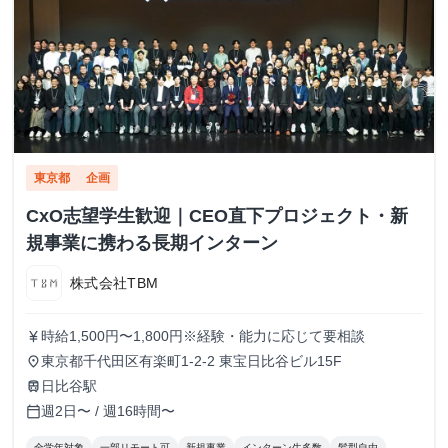
東京都
企画
CxO志望学生歓迎｜CEO直下プロジェクト・新
規事業に携わる長期インターン
株式会社TBM
時給1,500円〜1,800円※経験・能力に応じて要相談
currency_yen
東京都千代田区有楽町1-2-2 東宝日比谷ビル15F
place
日比谷駅
train
週2日〜 / 週16時間〜
calendar_today
全学年対象
一部リモート可
新規事業
インターン生多数
髪型自由