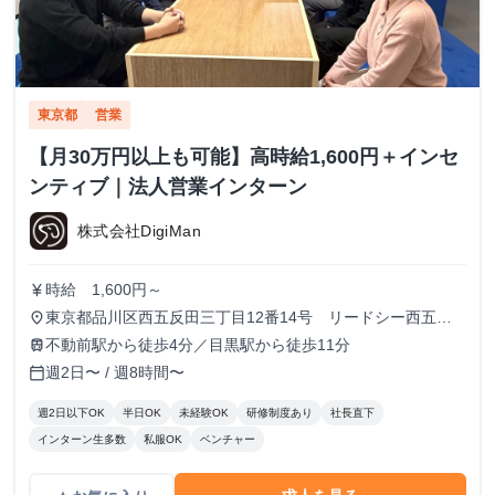
東京都
営業
【月30万円以上も可能】高時給1,600円＋インセ
ンティブ｜法人営業インターン
株式会社DigiMan
時給 1,600円～
currency_yen
東京都品川区西五反田三丁目12番14号 リードシー西五反
place
田ビル7-8階（受付8階）
不動前駅から徒歩4分／目黒駅から徒歩11分
train
週2日〜 / 週8時間〜
calendar_today
週2日以下OK
半日OK
未経験OK
研修制度あり
社長直下
インターン生多数
私服OK
ベンチャー