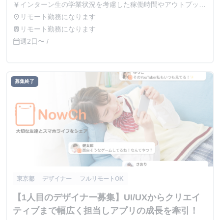
インターン生の学業状況を考慮した稼働時間やアウトプット
currency_yen
に応じて採用時に給与を決定致します。面談時に詳細はお伝
リモート勤務になります
place
えしますのでご安心ください。 ※稼働時間に対して支給す
リモート勤務になります
train
る場合、最低賃金を下回ることはございませんのでご安心く
週2日〜 /
calendar_today
ださい。 例） ① 営業日単価2,000円 ② 月50,000円 など
募集終了
東京都
デザイナー
フルリモートOK
【1人目のデザイナー募集】UI/UXからクリエイ
ティブまで幅広く担当しアプリの成長を牽引！