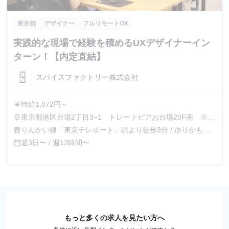
東京都
デザイナー
フルリモートOK
実践的な現場で経験を積めるUXデザイナーイン
ターン！【内定直結】
スパイスファクトリー株式会社
時給1,072円～
currency_yen
東京都港区台場2丁目3−1 トレードピアお台場20F南 ※リ
place
モート勤務あり
りんかい線「東京テレポート」駅より徒歩3分 / ゆりかもめ
train
「お台場海浜公園」駅より徒歩3分
週3日〜 / 週12時間〜
calendar_today
もっと多くの求人を見たい方へ