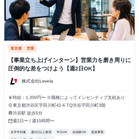
東京都
営業
【事業立ち上げインターン】営業力を磨き周りに
圧倒的な差をつけよう【週2日OK】
株式会社Levela
時給：1,300円〜 ※職種によってインセンティブ支給あり
currency_yen
東京都渋谷区宇田川町42-6 TQ渋谷宇田川町3階
place
渋谷駅 徒歩5分
train
週2日〜 / 週15時間〜
calendar_today
全学年対象
週3日以上推奨
半日OK
未経験OK
新規事業