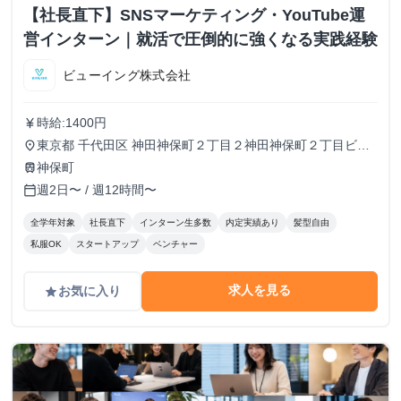
【社長直下】SNSマーケティング・YouTube運
営インターン｜就活で圧倒的に強くなる実践経験
ビューイング株式会社
時給:1400円
currency_yen
東京都 千代田区 神田神保町２丁目２神田神保町２丁目ビル
place
５０２号室
神保町
train
週2日〜 / 週12時間〜
calendar_today
全学年対象
社長直下
インターン生多数
内定実績あり
髪型自由
私服OK
スタートアップ
ベンチャー
求人を見る
お気に入り
grade