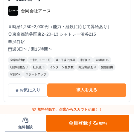
合同会社アース
時給1,250~2,000円（能力・経験に応じて昇給あり）
currency_yen
東京都渋谷区東2−20−13 シャトレー渋谷215
place
渋谷駅
train
週3日〜 / 週15時間〜
calendar_today
全学年対象
一部リモート可
週3日以上推奨
半日OK
未経験OK
研修制度あり
社長直下
インターン生多数
内定実績あり
髪型自由
私服OK
スタートアップ
求人を見る
お気に入り
grade
handshake
無料登録で、企業からスカウトが届く！
support_agent
会員登録する
(無料)
無料相談