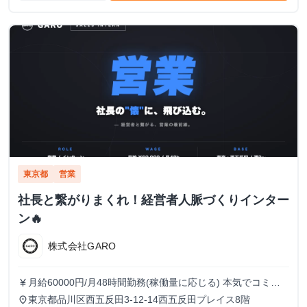
東京都
営業
社長と繋がりまくれ！経営者人脈づくりインター
ン🔥
株式会社GARO
月給60000円/月48時間勤務(稼働量に応じる) 本気でコミッ
currency_yen
トすれば、学生でも圧倒的な実績と報酬を得られる環境で
東京都品川区西五反田3-12-14西五反田プレイス8階
place