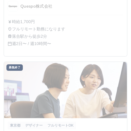
Quespo株式会社
時給1,700円
currency_yen
フルリモート勤務になります
place
落合駅から徒歩2分
train
週2日〜 / 週10時間〜
calendar_today
募集終了
東京都
デザイナー
フルリモートOK