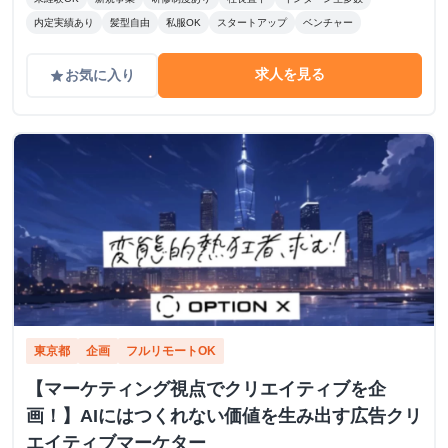
内定実績あり
髪型自由
私服OK
スタートアップ
ベンチャー
求人を見る
お気に入り
grade
東京都
企画
フルリモートOK
【マーケティング視点でクリエイティブを企
画！】AIにはつくれない価値を生み出す広告クリ
エイティブマーケター