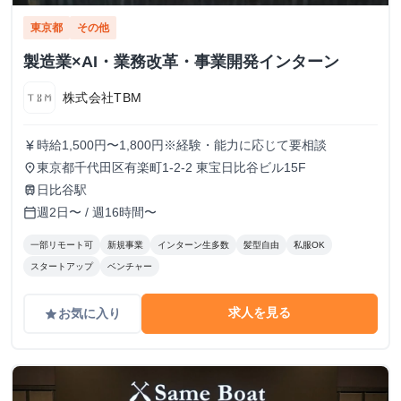
東京都
その他
製造業×AI・業務改革・事業開発インターン
株式会社TBM
時給1,500円〜1,800円※経験・能力に応じて要相談
currency_yen
東京都千代田区有楽町1-2-2 東宝日比谷ビル15F
place
日比谷駅
train
週2日〜 / 週16時間〜
calendar_today
一部リモート可
新規事業
インターン生多数
髪型自由
私服OK
スタートアップ
ベンチャー
求人を見る
お気に入り
grade