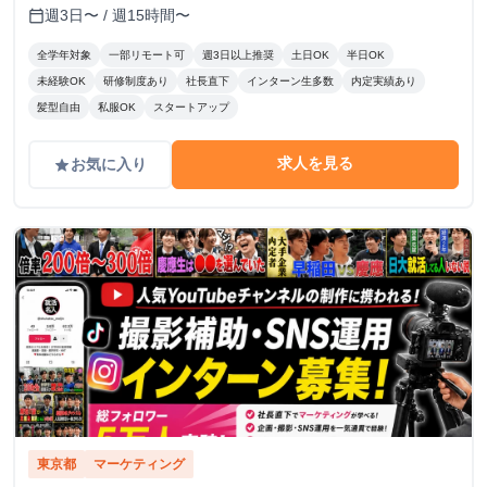
週3日〜 / 週15時間〜
calendar_today
全学年対象
一部リモート可
週3日以上推奨
土日OK
半日OK
未経験OK
研修制度あり
社長直下
インターン生多数
内定実績あり
髪型自由
私服OK
スタートアップ
求人を見る
お気に入り
grade
東京都
マーケティング