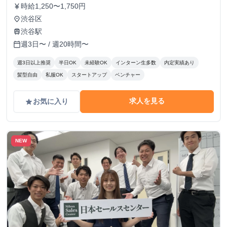
時給1,250〜1,750円
currency_yen
渋谷区
place
渋谷駅
train
週3日〜 / 週20時間〜
calendar_today
週3日以上推奨
半日OK
未経験OK
インターン生多数
内定実績あり
髪型自由
私服OK
スタートアップ
ベンチャー
求人を見る
お気に入り
grade
NEW