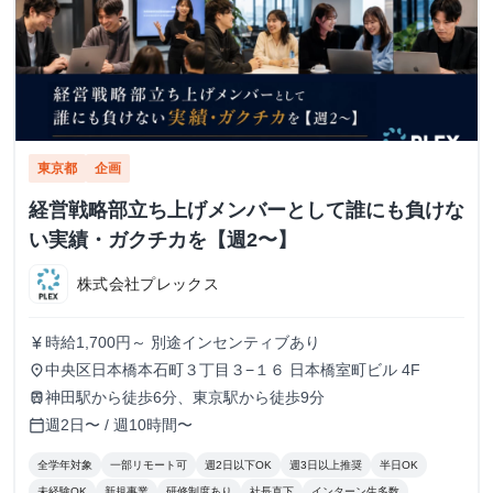
東京都
企画
経営戦略部立ち上げメンバーとして誰にも負けな
い実績・ガクチカを【週2〜】
株式会社プレックス
時給1,700円～ 別途インセンティブあり
currency_yen
中央区日本橋本石町３丁目３−１６ 日本橋室町ビル 4F
place
神田駅から徒歩6分、東京駅から徒歩9分
train
週2日〜 / 週10時間〜
calendar_today
全学年対象
一部リモート可
週2日以下OK
週3日以上推奨
半日OK
未経験OK
新規事業
研修制度あり
社長直下
インターン生多数