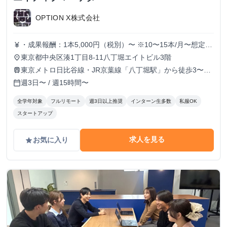
OPTION X株式会社
・成果報酬：1本5,000円（税別）〜 ※10〜15本/月〜想定
currency_yen
※経験、実績、能力等によって変動 ※トライアル期間の場
東京都中央区湊1丁目8-11八丁堀エイトビル3階
place
合変動あり
東京メトロ日比谷線・JR京葉線「八丁堀駅」から徒歩3〜6
train
分
週3日〜 / 週15時間〜
calendar_today
全学年対象
フルリモート
週3日以上推奨
インターン生多数
私服OK
スタートアップ
求人を見る
お気に入り
grade