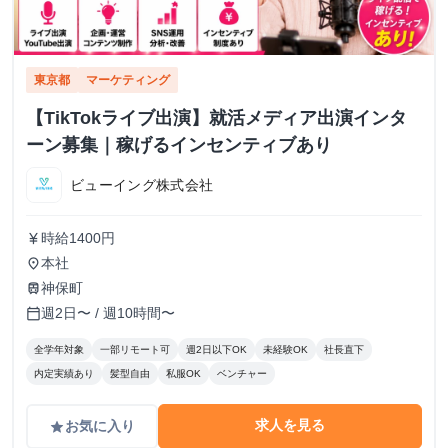
東京都
マーケティング
【TikTokライブ出演】就活メディア出演インタ
ーン募集｜稼げるインセンティブあり
ビューイング株式会社
時給1400円
currency_yen
本社
place
神保町
train
週2日〜 / 週10時間〜
calendar_today
全学年対象
一部リモート可
週2日以下OK
未経験OK
社長直下
内定実績あり
髪型自由
私服OK
ベンチャー
求人を見る
お気に入り
grade