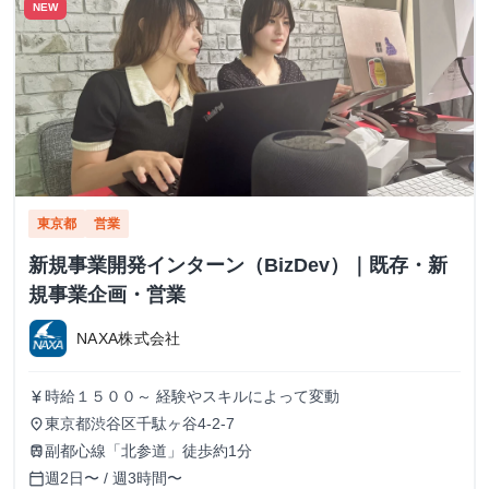
NEW
東京都
営業
新規事業開発インターン（BizDev）｜既存・新
規事業企画・営業
NAXA株式会社
時給１５００～ 経験やスキルによって変動
currency_yen
東京都渋谷区千駄ヶ谷4-2-7
place
副都心線「北参道」徒歩約1分
train
週2日〜 / 週3時間〜
calendar_today