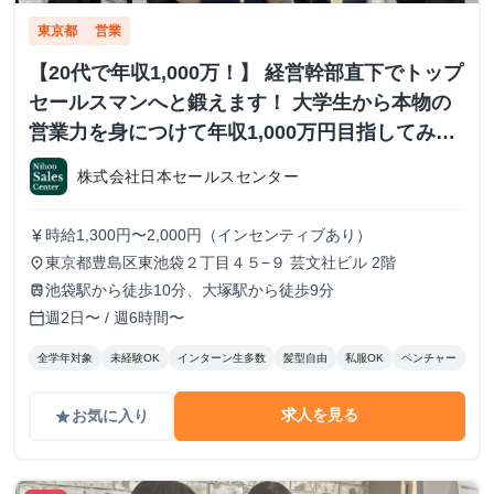
東京都
営業
【20代で年収1,000万！】 経営幹部直下でトップ
セールスマンへと鍛えます！ 大学生から本物の
営業力を身につけて年収1,000万円目指してみま
せんか？ ※当社直結内定あり #学歴不問 #未経験
株式会社日本セールスセンター
可 #1.2年生可 - 株式会社日本セールスセンター
の長期・有給インターンシップ
時給1,300円〜2,000円（インセンティブあり）
currency_yen
東京都豊島区東池袋２丁目４５−９ 芸文社ビル 2階
place
池袋駅から徒歩10分、大塚駅から徒歩9分
train
週2日〜 / 週6時間〜
calendar_today
全学年対象
未経験OK
インターン生多数
髪型自由
私服OK
ベンチャー
求人を見る
お気に入り
grade