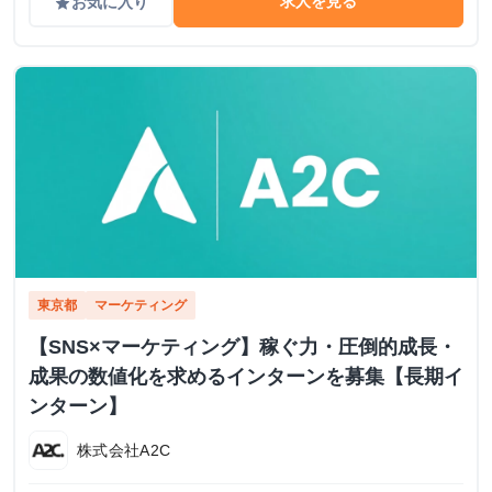
求人を見る
お気に入り
grade
東京都
マーケティング
【SNS×マーケティング】稼ぐ力・圧倒的成長・
成果の数値化を求めるインターンを募集【長期イ
ンターン】
株式会社A2C