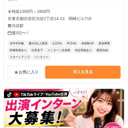
時給1300円～1800円
currency_yen
東京都渋谷区渋谷2丁目14-13 岡崎ビル710
place
渋谷駅
train
週3日〜 /
calendar_today
全学年対象
週3日以上推奨
土日OK
半日OK
未経験OK
新規事業
研修制度あり
社長直下
インターン生多数
内定実績あり
髪型自由
スタートアップ
ベンチャー
求人を見る
お気に入り
grade