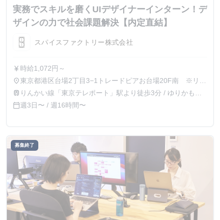
実務でスキルを磨くUIデザイナーインターン！デ
ザインの力で社会課題解決【内定直結】
スパイスファクトリー株式会社
時給1,072円～
currency_yen
東京都港区台場2丁目3−1トレードピアお台場20F南 ※リモ
place
ート勤務あり
りんかい線「東京テレポート」駅より徒歩3分 / ゆりかもめ
train
「お台場海浜公園」駅より徒歩3分
週3日〜 / 週16時間〜
calendar_today
募集終了