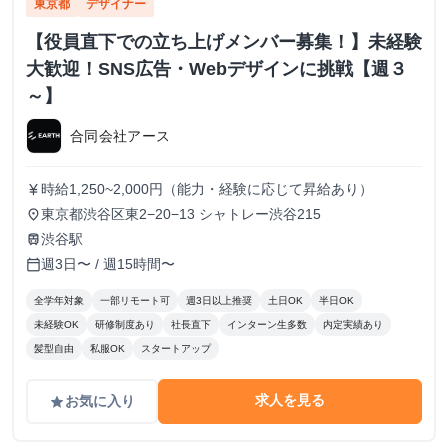
東京都
デザイナー
【役員直下での立ち上げメンバー募集！】未経験
大歓迎！SNS広告・Webデザインに挑戦【週３
～】
合同会社アース
時給1,250~2,000円（能力・経験に応じて昇給あり）
currency_yen
東京都渋谷区東2−20−13 シャトレー渋谷215
place
渋谷駅
train
週3日〜 / 週15時間〜
calendar_today
全学年対象
一部リモート可
週3日以上推奨
土日OK
半日OK
未経験OK
研修制度あり
社長直下
インターン生多数
内定実績あり
髪型自由
私服OK
スタートアップ
求人を見る
お気に入り
grade