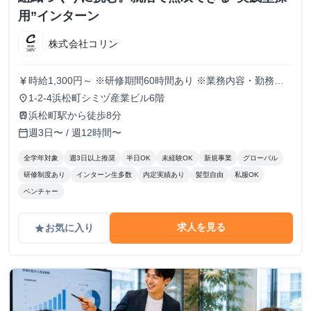
用”インターン
株式会社コリン
時給1,300円～ ※研修期間60時間あり ※業務内容・勤務状
currency_yen
況により決定
1-2-4浜松町シミヅ産業ビル6階
place
浜松町駅から徒歩8分
train
週3日〜 / 週12時間〜
calendar_today
全学年対象
週3日以上推奨
半日OK
未経験OK
新規事業
グローバル
研修制度あり
インターン生多数
内定実績あり
髪型自由
私服OK
ベンチャー
求人を見る
お気に入り
grade