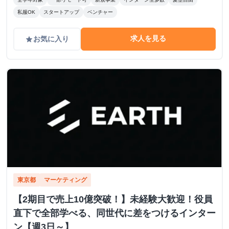
私服OK
スタートアップ
ベンチャー
求人を見る
お気に入り
grade
東京都
マーケティング
【2期目で売上10億突破！】未経験大歓迎！役員
直下で全部学べる、同世代に差をつけるインター
ン【週3日～】