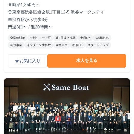
時給1,350円～
currency_yen
東京都渋谷区道玄坂1丁目12-5 渋谷マークシティ
place
渋谷駅から徒歩3分
train
週3日〜 / 週20時間〜
calendar_today
全学年対象
一部リモート可
週3日以上推奨
土日OK
未経験OK
新規事業
インターン生多数
髪型自由
私服OK
スタートアップ
求人を見る
お気に入り
grade