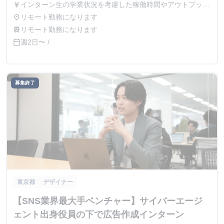
インターン生の学業状況を考慮した稼働時間やアウトプット
currency_yen
に応じて採用時に給与を決定致します。面談時に詳細はお伝
リモート勤務になります
place
えしますのでご安心ください。 ※稼働時間に対して支給す
リモート勤務になります
train
る場合、最低賃金を下回ることはございませんのでご安心く
週2日〜 /
calendar_today
ださい。 例） ① 営業日単価2,000円 ② 月50,000円 など
募集終了
東京都
デザイナー
【SNS業界最大手ベンチャー】サイバーエージ
ェント出身役員の下で広告作成インターン