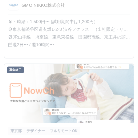
GMO NIKKO株式会社
・時給：1,500円〜 (試用期間中は1,200円）
currency_yen
東京都渋谷区道玄坂1-2-3 渋谷フクラス （出社限定・リモ
place
ート不可）
JR山手線・埼京線、東急東横線・田園都市線、京王井の頭
train
線、地下鉄銀座線・半蔵門線の渋谷駅より徒歩1分
週2日〜 / 週10時間〜
calendar_today
募集終了
東京都
デザイナー
フルリモートOK