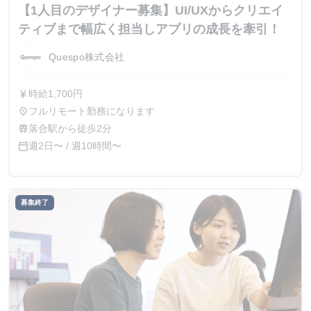
【1人目のデザイナー募集】UI/UXからクリエイ
ティブまで幅広く担当しアプリの成長を牽引！
Quespo株式会社
時給1,700円
currency_yen
フルリモート勤務になります
place
落合駅から徒歩2分
train
週2日〜 / 週10時間〜
calendar_today
募集終了