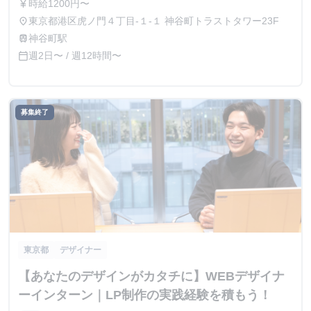
時給1200円〜
currency_yen
東京都港区虎ノ門４丁目-１-１ 神谷町トラストタワー23F
place
神谷町駅
train
週2日〜 / 週12時間〜
calendar_today
募集終了
東京都
デザイナー
【あなたのデザインがカタチに】WEBデザイナ
ーインターン｜LP制作の実践経験を積もう！