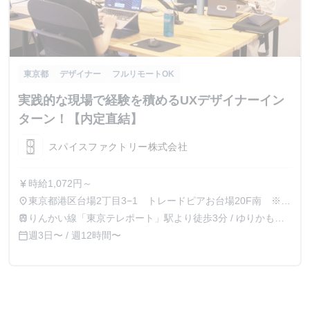
東京都
デザイナー
フルリモートOK
実践的な現場で経験を積めるUXデザイナーイン
ターン！【内定直結】
スパイスファクトリー株式会社
時給1,072円～
currency_yen
東京都港区台場2丁目3−1 トレードピアお台場20F南 ※リ
place
モート勤務あり
りんかい線「東京テレポート」駅より徒歩3分 / ゆりかもめ
train
「お台場海浜公園」駅より徒歩3分
週3日〜 / 週12時間〜
calendar_today