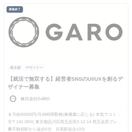
募集終了
東京都
デザイナー
【就活で無双する】経営者SNSのUI/UXを創るデ
ザイナー募集
株式会社GARO
月給60000円/月48時間勤務(稼働量に応じる) 本気でコミッ
currency_yen
トすれば、学生でも圧倒的な実績と報酬を得られる環境で
〒141-0031 東京都品川区西五反田3-12-14 西五反田プレイ
place
す。
ス8階
不動前駅から徒歩5分 目黒駅徒歩10分
train