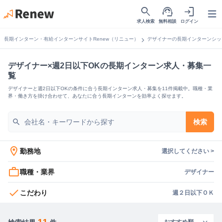
search
support_agent
login
Open
求人検索
無料相談
ログイン
chevron_right
長期インターン・有給インターンサイトRenew（リニュー）
デザイナーの長期インターンシッ
デザイナー×週2日以下OKの長期インターン求人・募集一
覧
デザイナーと週2日以下OKの条件に合う長期インターン求人・募集を11件掲載中。職種・業
界・働き方を掛け合わせて、あなたに合う長期インターンを効率よく探せます。
search
検索
location_on
勤務地
選択してください >
work_outline
職種・業界
デザイナー
check
こだわり
週２日以下ＯＫ
11