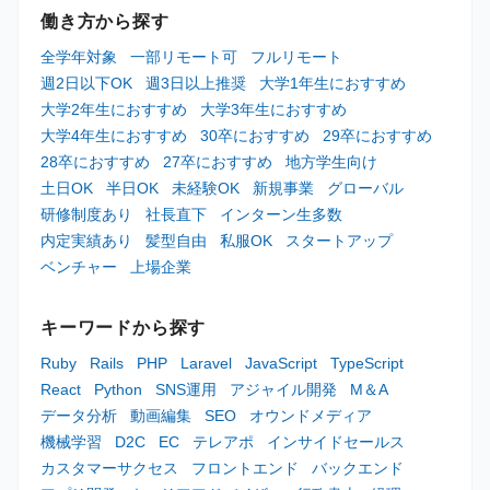
働き方から探す
全学年対象
一部リモート可
フルリモート
週2日以下OK
週3日以上推奨
大学1年生におすすめ
大学2年生におすすめ
大学3年生におすすめ
大学4年生におすすめ
30卒におすすめ
29卒におすすめ
28卒におすすめ
27卒におすすめ
地方学生向け
土日OK
半日OK
未経験OK
新規事業
グローバル
研修制度あり
社長直下
インターン生多数
内定実績あり
髪型自由
私服OK
スタートアップ
ベンチャー
上場企業
キーワードから探す
Ruby
Rails
PHP
Laravel
JavaScript
TypeScript
React
Python
SNS運用
アジャイル開発
M＆A
データ分析
動画編集
SEO
オウンドメディア
機械学習
D2C
EC
テレアポ
インサイドセールス
カスタマーサクセス
フロントエンド
バックエンド