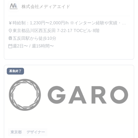
株式会社メディアエイド
時給制：1,230円〜2,000円/h ※インターン経験や実績・面
currency_yen
接評価に応じて決定 ※昇給・インセンティブあり
東京都品川区西五反田 7-22-17 TOCビル 8階
place
五反田駅から徒歩10分
train
週2日〜 / 週15時間〜
calendar_today
募集終了
東京都
デザイナー