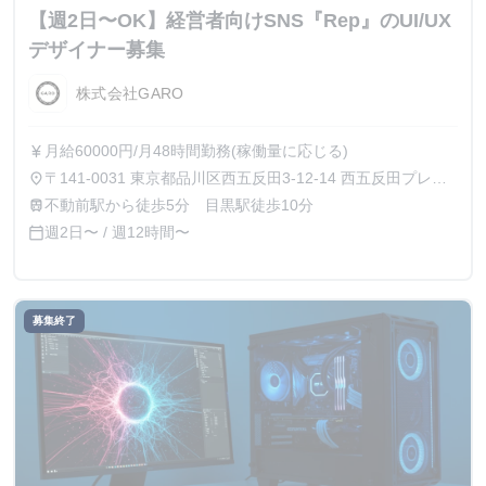
【週2日〜OK】経営者向けSNS『Rep』のUI/UX
デザイナー募集
株式会社GARO
月給60000円/月48時間勤務(稼働量に応じる)
currency_yen
〒141-0031 東京都品川区西五反田3-12-14 西五反田プレイ
place
ス8階
不動前駅から徒歩5分 目黒駅徒歩10分
train
週2日〜 / 週12時間〜
calendar_today
募集終了