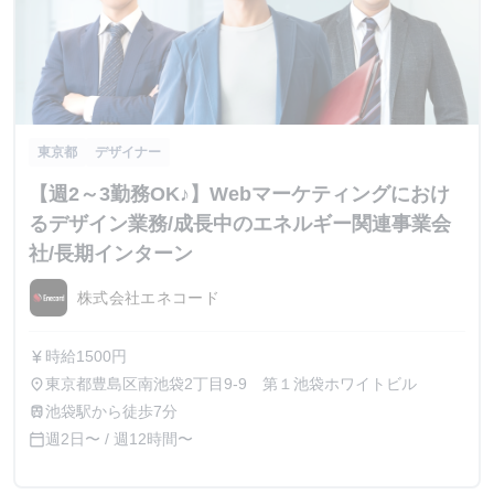
東京都
デザイナー
【週2～3勤務OK♪】Webマーケティングにおけ
るデザイン業務/成長中のエネルギー関連事業会
社/長期インターン
株式会社エネコード
時給1500円
currency_yen
東京都豊島区南池袋2丁目9-9 第１池袋ホワイトビル
place
池袋駅から徒歩7分
train
週2日〜 / 週12時間〜
calendar_today