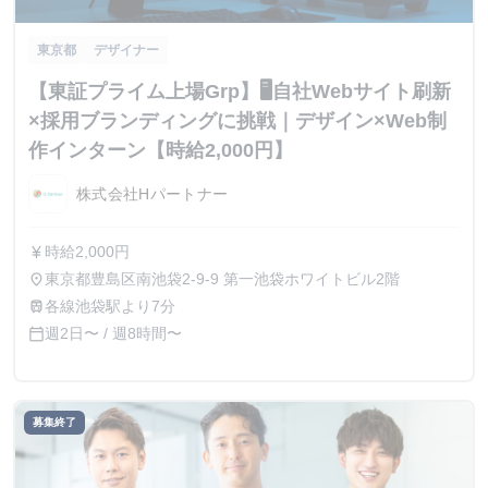
東京都
デザイナー
【東証プライム上場Grp】🖥自社Webサイト刷新
×採用ブランディングに挑戦｜デザイン×Web制
作インターン【時給2,000円】
株式会社Hパートナー
時給2,000円
currency_yen
東京都豊島区南池袋2-9-9 第一池袋ホワイトビル2階
place
各線池袋駅より7分
train
週2日〜 / 週8時間〜
calendar_today
募集終了