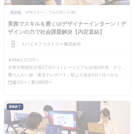
東京都
デザイナー
フルリモートOK
実務でスキルを磨くUIデザイナーインターン！デ
ザインの力で社会課題解決【内定直結】
スパイスファクトリー株式会社
時給1,072円～
currency_yen
東京都港区台場2丁目3−1トレードピアお台場20F南 ※リモ
place
ート勤務あり
りんかい線「東京テレポート」駅より徒歩3分 / ゆりかもめ
train
「お台場海浜公園」駅より徒歩3分
週3日〜 / 週16時間〜
calendar_today
募集終了