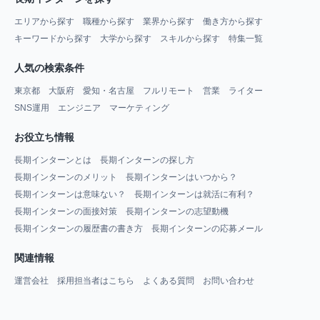
エリアから探す
職種から探す
業界から探す
働き方から探す
キーワードから探す
大学から探す
スキルから探す
特集一覧
人気の検索条件
東京都
大阪府
愛知・名古屋
フルリモート
営業
ライター
SNS運用
エンジニア
マーケティング
お役立ち情報
長期インターンとは
長期インターンの探し方
長期インターンのメリット
長期インターンはいつから？
長期インターンは意味ない？
長期インターンは就活に有利？
長期インターンの面接対策
長期インターンの志望動機
長期インターンの履歴書の書き方
長期インターンの応募メール
関連情報
運営会社
採用担当者はこちら
よくある質問
お問い合わせ