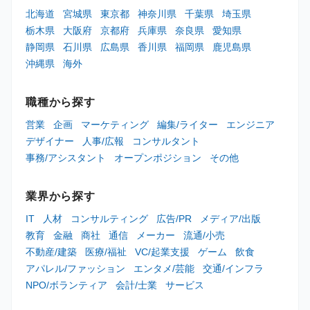
北海道
宮城県
東京都
神奈川県
千葉県
埼玉県
栃木県
大阪府
京都府
兵庫県
奈良県
愛知県
静岡県
石川県
広島県
香川県
福岡県
鹿児島県
沖縄県
海外
職種から探す
営業
企画
マーケティング
編集/ライター
エンジニア
デザイナー
人事/広報
コンサルタント
事務/アシスタント
オープンポジション
その他
業界から探す
IT
人材
コンサルティング
広告/PR
メディア/出版
教育
金融
商社
通信
メーカー
流通/小売
不動産/建築
医療/福祉
VC/起業支援
ゲーム
飲食
アパレル/ファッション
エンタメ/芸能
交通/インフラ
NPO/ボランティア
会計/士業
サービス