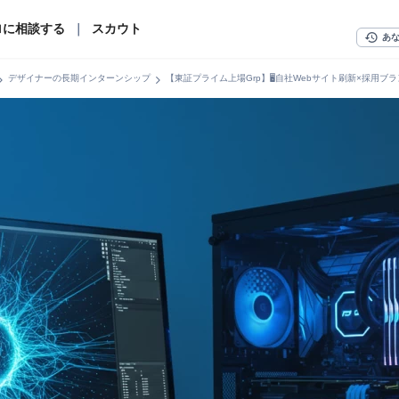
ロに相談する
｜
スカウト
history
あ
n_right
chevron_right
デザイナーの長期インターンシップ
【東証プライム上場Grp】🖥自社Webサイト刷新×採用ブ