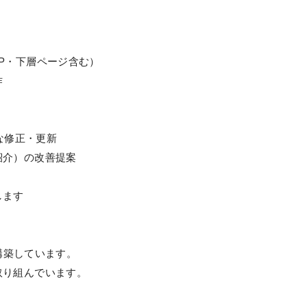
P・下層ページ含む）
作
単な修正・更新
紹介）の改善提案
します
で構築しています。
取り組んでいます。