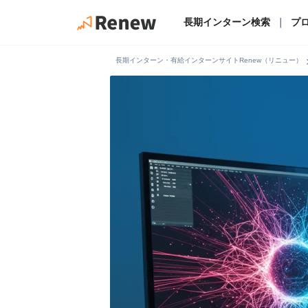
長期インターン検索
｜
プ
chevro
長期インターン・有給インターンサイトRenew（リニュー）