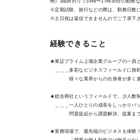
例）3限終わりで14時〜17時30分の勤務
※定期試験、旅行などの際は、勤務日数に
※土日祝は返信できませんのでご了承下
経験できること
★東証プライム上場企業グループの一員
＿＿＿多彩なビジネスフィールドに挑
様々な業界からの出身者が多く多彩
★総合商社というフィールドで、少人数
＿＿＿一人ひとりの成長をしっかりバ
問題提起から課題解決、提案までビ
★実務現場で、最先端のビジネスを体験
＿＿＿「授業や個人制作では物足りな