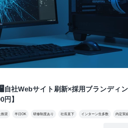
🖥自社Webサイト刷新×採用ブランディ
00円】
上推奨
半日OK
研修制度あり
社長直下
インターン生多数
内定実