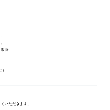
、
。
く、
す。
・改善
など）
っていただきます。