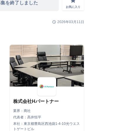
grade
募集を終了しました
お気に入り
schedule
2026年03月11日
株式会社Hパートナー
業界：商社
代表者：髙井恒平
本社：東京都豊島区西池袋1-4-10光ウエス
トゲートビル