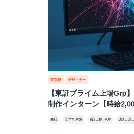
東京都
デザイナー
【東証プライム上場Grp】
制作インターン【時給2,0
商社
全学年対象
週2日以下OK
週3日以