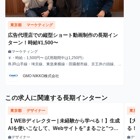
東京都
マーケティング
広告代理店での縦型ショート動画制作の長期イン
ターン！時給¥1,500〜
マーケティング
work
職種
・時給：1,500円〜 (試用期間中は1,250円）
currency_yen
給与
JR山手線・埼京線、東急東横線・田園都市線、京王井の頭線、地
train
最寄駅
下鉄銀座線・半蔵門線の渋谷駅より徒歩1分
GMO NIKKO株式会社
この求人に関連する長期インターン
東京都
デザイナー
東京
【 WEBディレクター | 未経験から学べる！】生成
【大
AIを使いこなして、Webサイトを"まるごと"つく
る！
る側へ| Web制作の進行管理を担うインターン生募
デザイナー
デザ
work
work
職種
職種