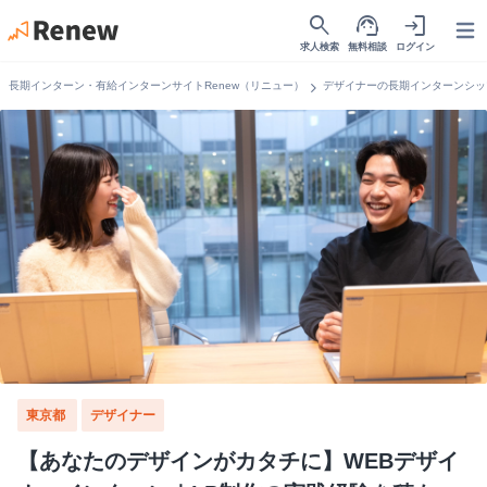
search
support_agent
login
Open
求人検索
無料相談
ログイン
chevron_right
長期インターン・有給インターンサイトRenew（リニュー）
デザイナーの長期インターンシッ
東京都
デザイナー
【あなたのデザインがカタチに】WEBデザイ