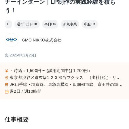
ナーインターン｜LP制作の実践経験を積も
う！
IT
週2日以下OK
半日OK
新規事業
私服OK
GMO NIKKO株式会社
schedule
2025年02月26日
・時給：1,500円〜 (試用期間中は1,200円）
currency_yen
東京都渋谷区道玄坂1-2-3 渋谷フクラス （出社限定・リモート不可）
place
JR山手線・埼京線、東急東横線・田園都市線、京王井の頭線、地下鉄銀座線・半蔵門線の渋谷駅より徒歩1分
train
週2日 / 週10時間
calendar_today
仕事概要