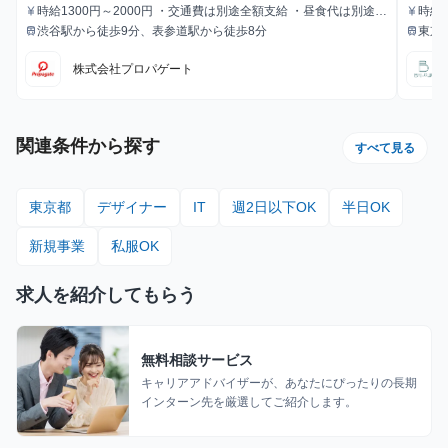
集！#Webデザイン #生成AI #プログラミング知識
時給1300円～2000円 ・交通費は別途全額支給 ・昼食代は別途全
時給1
currency_yen
currency_yen
給与
給与
額支給
ヶ月
渋谷駅から徒歩9分、表参道駅から徒歩8分
東京
train
train
不要
最寄駅
最寄駅
町駅
株式会社プロパゲート
関連条件から探す
すべて見る
東京都
デザイナー
IT
週2日以下OK
半日OK
新規事業
私服OK
求人を紹介してもらう
無料相談サービス
キャリアアドバイザーが、あなたにぴったりの長期
インターン先を厳選してご紹介します。