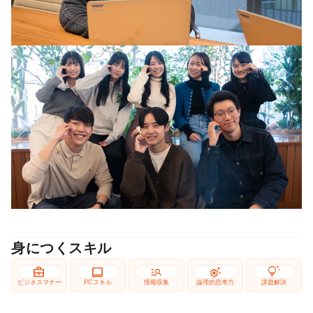
身につくスキル
business_center
computer
manage_search
settings_suggest
tips_and_updates
ビジネスマナー
PCスキル
情報収集
論理的思考力
課題解決