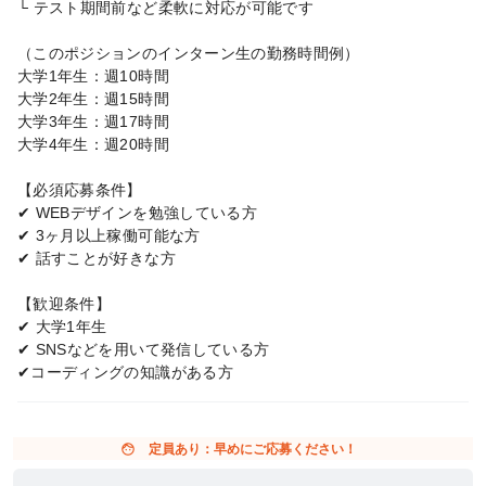
└ テスト期間前など柔軟に対応が可能です
（このポジションのインターン生の勤務時間例）
大学1年生：週10時間
大学2年生：週15時間
大学3年生：週17時間
大学4年生：週20時間
【必須応募条件】
✔︎ WEBデザインを勉強している方
✔︎ 3ヶ月以上稼働可能な方
✔︎ 話すことが好きな方
【歓迎条件】
✔︎ 大学1年生
✔︎ SNSなどを用いて発信している方
✔︎コーディングの知識がある方
face
定員あり：早めにご応募ください！