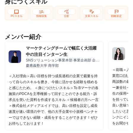
身につくスキル
computer
manage_search
query_stats
edit_note
flag
PCスキル
情報収集
分析
文章スキル
戦略策定
メンバー紹介
マーケティングチームで幅広く大活躍
中の注目インターン生
S
ケ
SNSソリューション事業本部 事業企画部 企画
局
慶應義塾大学 商学部
＜前職＞人材
業窓口(法人
＜入社理由＞高い目標を持つ成長過程の企業で裁量を持
商談数の最
って自らのスキルを磨き、今後に活かせる経験を積める
ー兼全社イ
と感じたため。 ＜身につけたいスキル＞To Bマーケの各
生の採用〜
施策のPDCAを主導権握って回すことのできる能力・訴
を担っていま
求点を突いた資料を作成するスキル ＜候補者の方へ一言
良い意味で
＞株式会社メディアエイドでは、高い目標を設定し成長
したいと思っ
速度が速い環境の中で、他の大手企業や小規模ベンチャ
ンクにイン
ーではできない経験・成長をすることができます！ぜひ
をお聞かせく
お待ちしております！