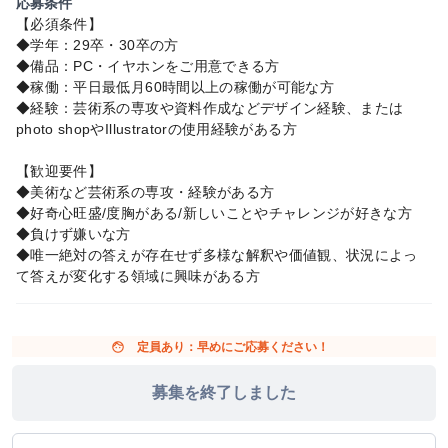
応募条件
【必須条件】
◆学年：29卒・30卒の方
◆備品：PC・イヤホンをご用意できる方
◆稼働：平日最低月60時間以上の稼働が可能な方
◆経験：芸術系の専攻や資料作成などデザイン経験、または
photo shopやIllustratorの使用経験がある方
【歓迎要件】
◆美術など芸術系の専攻・経験がある方
◆好奇心旺盛/度胸がある/新しいことやチャレンジが好きな方
◆負けず嫌いな方
◆唯一絶対の答えが存在せず多様な解釈や価値観、状況によっ
て答えが変化する領域に興味がある方
face
定員あり：早めにご応募ください！
募集を終了しました