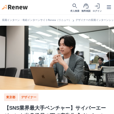
search
support_agent
login
Open
求人検索
無料相談
ログイン
chevron_right
長期インターン・有給インターンサイトRenew（リニュー）
デザイナーの長期インターンシッ
東京都
デザイナー
【SNS業界最大手ベンチャー】サイバーエー