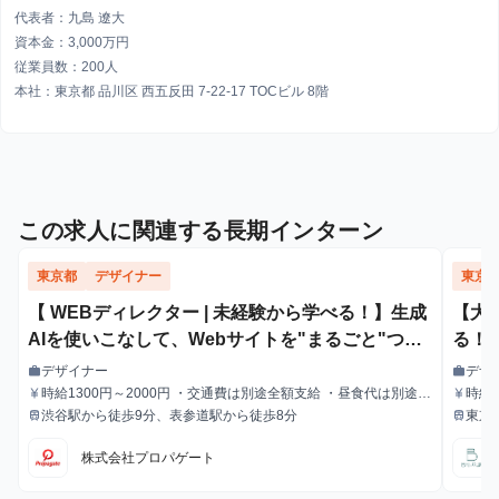
代表者：九島 遼大
資本金：3,000万円
従業員数：200人
本社：東京都 品川区 西五反田 7-22-17 TOCビル 8階
この求人に関連する長期インターン
東京都
デザイナー
東京
【 WEBディレクター | 未経験から学べる！】生成
【大
AIを使いこなして、Webサイトを"まるごと"つく
る！
る側へ| Web制作の進行管理を担うインターン生募
デザイナー
デザ
work
work
職種
職種
集！#Webデザイン #生成AI #プログラミング知識
時給1300円～2000円 ・交通費は別途全額支給 ・昼食代は別途全
時給1
currency_yen
currency_yen
給与
給与
額支給
ヶ月
渋谷駅から徒歩9分、表参道駅から徒歩8分
東京
train
train
不要
最寄駅
最寄駅
町駅
株式会社プロパゲート