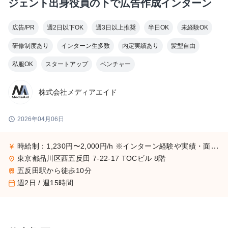
ジェント出身役員の下で広告作成インターン
広告/PR
週2日以下OK
週3日以上推奨
半日OK
未経験OK
研修制度あり
インターン生多数
内定実績あり
髪型自由
私服OK
スタートアップ
ベンチャー
株式会社メディアエイド
schedule
2026年04月06日
時給制：1,230円〜2,000円/h ※インターン経験や実績・面接評価に応じて決定 ※昇給・インセンティブあり
currency_yen
東京都品川区西五反田 7-22-17 TOCビル 8階
place
五反田駅から徒歩10分
train
週2日 / 週15時間
calendar_today