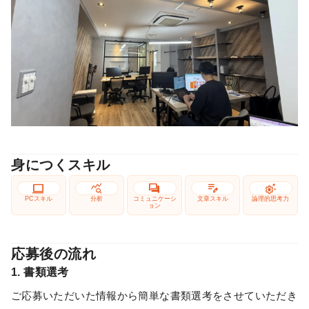
身につくスキル
computer
query_stats
forum
edit_note
settings_suggest
PCスキル
分析
コミュニケーシ
文章スキル
論理的思考力
ョン
応募後の流れ
1. 書類選考
ご応募いただいた情報から簡単な書類選考をさせていただき