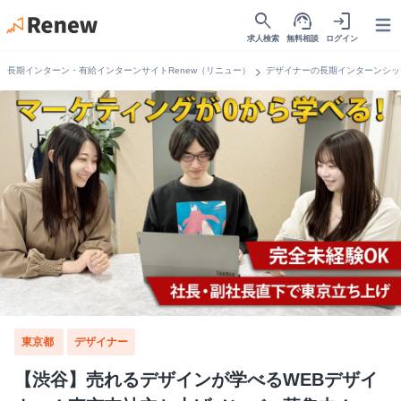
search
support_agent
login
Open
求人検索
無料相談
ログイン
chevron_right
長期インターン・有給インターンサイトRenew（リニュー）
デザイナーの長期インターンシッ
東京都
デザイナー
【渋谷】売れるデザインが学べるWEBデザイ