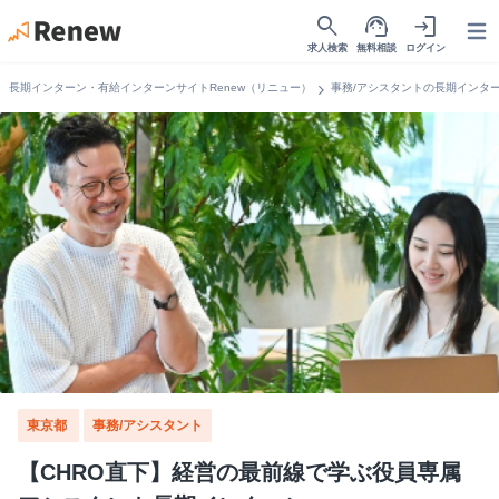
search
support_agent
login
Open
求人検索
無料相談
ログイン
chevron_right
長期インターン・有給インターンサイトRenew（リニュー）
事務/アシスタントの長期インタ
東京都
事務/アシスタント
【CHRO直下】経営の最前線で学ぶ役員専属