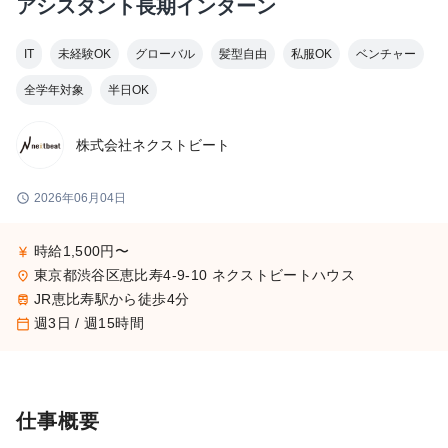
アシスタント長期インターン
IT
未経験OK
グローバル
髪型自由
私服OK
ベンチャー
全学年対象
半日OK
株式会社ネクストビート
schedule
2026年06月04日
時給1,500円〜
currency_yen
東京都渋谷区恵比寿4-9-10 ネクストビートハウス
place
JR恵比寿駅から徒歩4分
train
週3日 / 週15時間
calendar_today
仕事概要