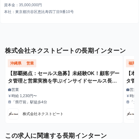
資本金：35,000,000円
本社：東京都渋谷区恵比寿四丁目9番10号
株式会社ネクストビートの長期インターン
沖縄県
営業
福岡
【那覇拠点：セールス急募】未経験OK！顧客デー
【本
タ管理と営業実務を学ぶインサイドセールス長期
タ管
インターン
イン
営業
営業
work
work
職種
職種
時給 1,230円〜
時給 
currency_yen
currency_yen
給与
給与
「県庁前」駅徒歩4分
「天
train
train
最寄駅
最寄駅
株式会社ネクストビート
この求人に関連する長期インターン