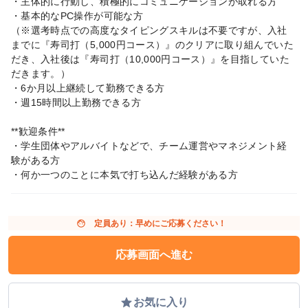
・主体的に行動し、積極的にコミュニケーションが取れる方
・基本的なPC操作が可能な方
（※選考時点での高度なタイピングスキルは不要ですが、入社
までに『寿司打（5,000円コース）』のクリアに取り組んでいた
だき、入社後は『寿司打（10,000円コース）』を目指していた
だきます。）
・6か月以上継続して勤務できる方
・週15時間以上勤務できる方
**歓迎条件**
・学生団体やアルバイトなどで、チーム運営やマネジメント経
験がある方
・何か一つのことに本気で打ち込んだ経験がある方
face
定員あり：早めにご応募ください！
応募画面へ進む
grade
お気に入り