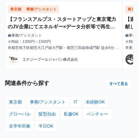
東京都
事務/アシスタント
東京
【フランスアルプス・スタートアップと東京電力
【週
のJV企業にてエネルギー×データ分析等で再生可
献し
能エネルギー主力電源化に挑む！】フィールドス
事務/アシスタント
事務
work
work
職種
職種
タッフ・アシスタントインターン募集 グロ
時給：1300円～1500円
時給1
currency_yen
currency_yen
給与
給与
都営地下鉄都営大江戸線大門駅・都営三田線御成門駅 徒歩6分
東京
train
train
ーバル且つフラットな職場環境でのコミュニケー
最寄駅
最寄駅
JR山手線浜松町駅 徒歩8分
ションスキルの向上機会も図ることができます 残
エナジープールジャパン株式会社
業ほぼなし／大手電力会社と提携／リモート勤務
OK／週に一度の勤務OK
関連条件から探す
すべて見る
東京都
事務/アシスタント
IT
未経験OK
グローバル
髪型自由
私服OK
ベンチャー
全学年対象
半日OK