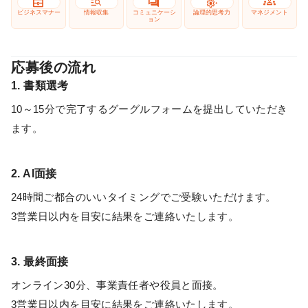
business_center
manage_search
forum
settings_suggest
groups
ビジネスマナー
情報収集
コミュニケーシ
論理的思考力
マネジメント
ョン
応募後の流れ
1. 書類選考
10～15分で完了するグーグルフォームを提出していただき
ます。
2. AI面接
24時間ご都合のいいタイミングでご受験いただけます。
3営業日以内を目安に結果をご連絡いたします。
3. 最終面接
オンライン30分、事業責任者や役員と面接。
3営業日以内を目安に結果をご連絡いたします。