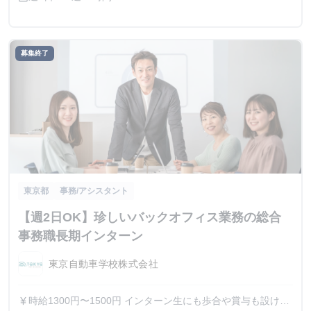
募集終了
東京都
事務/アシスタント
【週2日OK】珍しいバックオフィス業務の総合
事務職長期インターン
東京自動車学校株式会社
時給1300円〜1500円 インターン生にも歩合や賞与も設けて
currency_yen