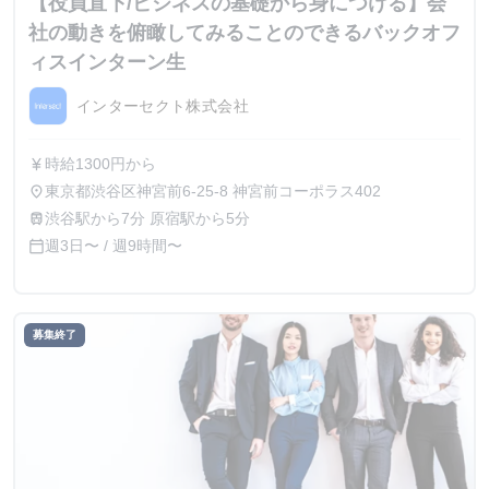
【役員直下/ビジネスの基礎から身につける】会
社の動きを俯瞰してみることのできるバックオフ
ィスインターン生
インターセクト株式会社
時給1300円から
currency_yen
東京都渋谷区神宮前6-25-8 神宮前コーポラス402
place
渋谷駅から7分 原宿駅から5分
train
週3日〜 / 週9時間〜
calendar_today
募集終了