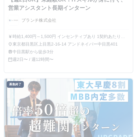
営業アシスタント長期インターン
ブランチ株式会社
時給1,400円～1,500円 インセンティブあり 1契約あたり
currency_yen
30,000円～
東京都目黒区上目黒2-16-14 アンドネイバー中目黒401
place
中目黒駅から徒歩3分
train
週2日〜 / 週12時間〜
calendar_today
募集終了