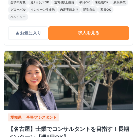
全学年対象
週2日以下OK
週3日以上推奨
半日OK
未経験OK
新規事業
グローバル
インターン生多数
内定実績あり
髪型自由
私服OK
ベンチャー
求人を見る
お気に入り
grade
愛知県
事務/アシスタント
【名古屋】士業でコンサルタントを目指す！長期