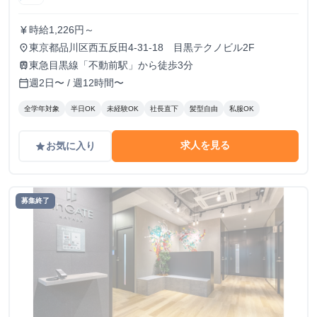
時給1,226円～
currency_yen
東京都品川区西五反田4-31-18 目黒テクノビル2F
place
東急目黒線「不動前駅」から徒歩3分
train
週2日〜 / 週12時間〜
calendar_today
全学年対象
半日OK
未経験OK
社長直下
髪型自由
私服OK
求人を見る
お気に入り
grade
募集終了