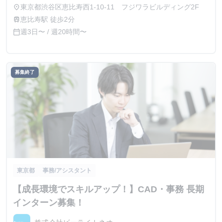
東京都渋谷区恵比寿西1-10-11 フジワラビルディング2F
place
恵比寿駅 徒歩2分
train
週3日〜 / 週20時間〜
calendar_today
募集終了
東京都
事務/アシスタント
【成長環境でスキルアップ！】CAD・事務 長期
インターン募集！