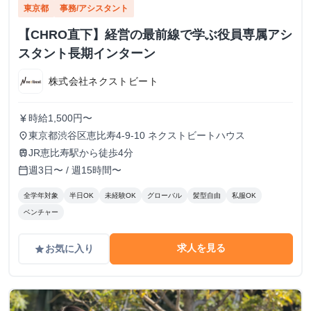
東京都
事務/アシスタント
【CHRO直下】経営の最前線で学ぶ役員専属アシ
スタント長期インターン
株式会社ネクストビート
時給1,500円〜
currency_yen
東京都渋谷区恵比寿4-9-10 ネクストビートハウス
place
JR恵比寿駅から徒歩4分
train
週3日〜 / 週15時間〜
calendar_today
全学年対象
半日OK
未経験OK
グローバル
髪型自由
私服OK
ベンチャー
求人を見る
お気に入り
grade