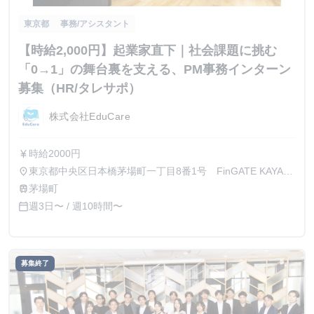
東京都
事務/アシスタント
【時給2,000円】起業家直下｜社会課題に挑む
「0→1」の舞台裏を支える、PM事務インターン
募集（HR/タレサポ）
株式会社EduCare
時給2000円
currency_yen
東京都中央区日本橋茅場町一丁目8番1号 FinGATE KAYABA
place
2階
茅場町
train
週3日〜 / 週10時間〜
calendar_today
募集終了