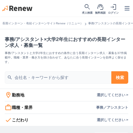
search
support_agent
login
Open
求人検索
無料相談
ログイン
chevron_right
長期インターン・有給インターンサイトRenew（リニュー）
事務/アシスタントの長期インタ
事務/アシスタント×大学2年生におすすめの長期インター
ン求人・募集一覧
事務/アシスタントと大学2年生におすすめの条件に合う長期インターン求人・募集を37件掲
載中。職種・業界・働き方を掛け合わせて、あなたに合う長期インターンを効率よく探せま
す。
search
検索
location_on
勤務地
選択してください >
work_outline
職種・業界
事務／アシスタント
check
こだわり
選択してください >