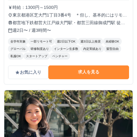
ションスキルの向上機会も図ることができます
時給：1300円～1500円
currency_yen
残業ほぼなし／大手電力会社と提携／リモート勤
東京都港区芝大門1丁目3番4号 ＊但し、基本的にはリモー
place
務OK／週に一度の勤務OK
ト勤務です
都営地下鉄都営大江戸線大門駅・都営三田線御成門駅 徒歩6
train
分 JR山手線浜松町駅 徒歩8分
週2日〜 / 週3時間〜
calendar_today
全学年対象
一部リモート可
週2日以下OK
週3日以上推奨
未経験OK
グローバル
研修制度あり
インターン生多数
内定実績あり
髪型自由
私服OK
スタートアップ
ベンチャー
求人を見る
お気に入り
grade