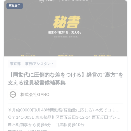
募集終了
東京都
事務/アシスタント
【同世代に圧倒的な差をつける】経営の"裏方"を
支える役員秘書候補募集
株式会社GARO
月給60000円/月48時間勤務(稼働量に応じる) 本気でコミッ
currency_yen
トすれば、学生でも圧倒的な実績と報酬を得られる環境で
〒141-0031 東京都品川区西五反田3-12-14 西五反田プレイ
place
す。
ス8階
不動前駅から徒歩5分 目黒駅徒歩10分
train