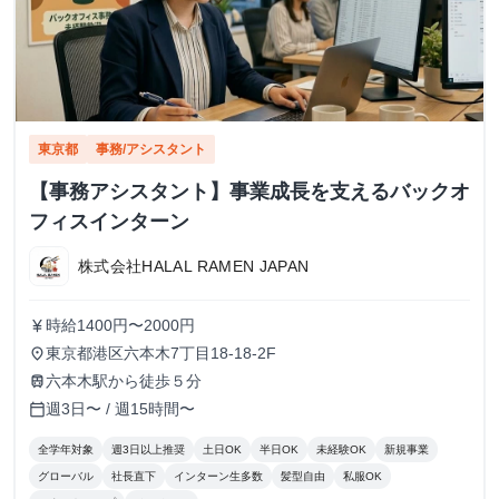
東京都
事務/アシスタント
【事務アシスタント】事業成長を支えるバックオ
フィスインターン
株式会社HALAL RAMEN JAPAN
時給1400円〜2000円
currency_yen
東京都港区六本木7丁目18-18-2F
place
六本木駅から徒歩５分
train
週3日〜 / 週15時間〜
calendar_today
全学年対象
週3日以上推奨
土日OK
半日OK
未経験OK
新規事業
グローバル
社長直下
インターン生多数
髪型自由
私服OK