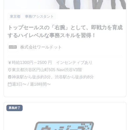
東京都
事務/アシスタント
トップセールスの「右腕」として、即戦力を育成
するハイレベルな事務スキルを習得！
株式会社ワールドット
時給1300円～2500 円 インセンティブあり
currency_yen
東京都渋谷区円山町505 Navi渋谷V3階
place
神泉駅から徒歩約3分、渋谷駅から徒歩約8分
train
週3日〜 / 週18時間〜
calendar_today
募集終了