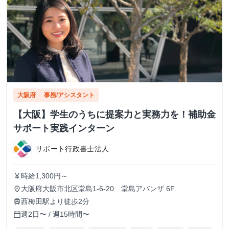
大阪府
事務/アシスタント
【大阪】学生のうちに提案力と実務力を！補助金
サポート実践インターン
サポート行政書士法人
時給1,300円～
currency_yen
大阪府大阪市北区堂島1-6-20 堂島アバンザ 6F
place
西梅田駅より徒歩2分
train
週2日〜 / 週15時間〜
calendar_today