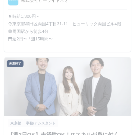
株式会社ビーライトネオ
時給1,300円～
currency_yen
東京都墨田区両国4丁目31-11 ヒューリック両国ビル4階
place
両国駅から徒歩4分
train
週2日〜 / 週15時間〜
calendar_today
募集終了
東京都
事務/アシスタント
【週2日OK】未経験OK！ITスキルが身に付く、