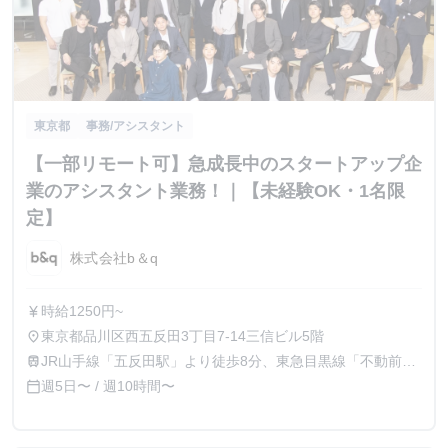
東京都
事務/アシスタント
【一部リモート可】急成長中のスタートアップ企
業のアシスタント業務！｜【未経験OK・1名限
定】
株式会社b＆q
時給1250円~
currency_yen
東京都品川区西五反田3丁目7-14三信ビル5階
place
JR山手線「五反田駅」より徒歩8分、東急目黒線「不動前
train
駅」より徒歩4分
週5日〜 / 週10時間〜
calendar_today