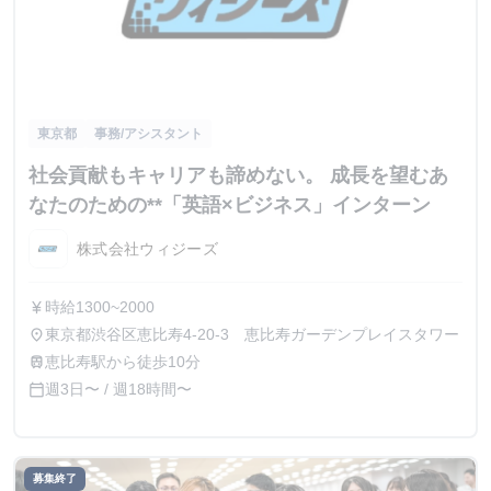
東京都
事務/アシスタント
社会貢献もキャリアも諦めない。 成長を望むあ
なたのための**「英語×ビジネス」インターン
株式会社ウィジーズ
時給1300~2000
currency_yen
東京都渋谷区恵比寿4-20-3 恵比寿ガーデンプレイスタワー
place
恵比寿駅から徒歩10分
train
週3日〜 / 週18時間〜
calendar_today
募集終了