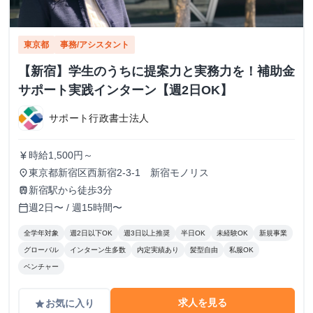
東京都
事務/アシスタント
【新宿】学生のうちに提案力と実務力を！補助金
サポート実践インターン【週2日OK】
サポート行政書士法人
時給1,500円～
currency_yen
東京都新宿区西新宿2-3-1 新宿モノリス
place
新宿駅から徒歩3分
train
週2日〜 / 週15時間〜
calendar_today
全学年対象
週2日以下OK
週3日以上推奨
半日OK
未経験OK
新規事業
グローバル
インターン生多数
内定実績あり
髪型自由
私服OK
ベンチャー
求人を見る
お気に入り
grade