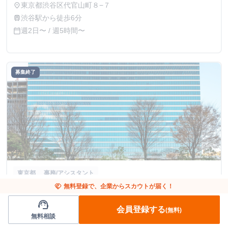
おります♪
東京都渋谷区代官山町８−７
place
渋谷駅から徒歩6分
train
週2日〜 / 週5時間〜
calendar_today
募集終了
東京都
事務/アシスタント
handshake
無料登録で、企業からスカウトが届く！
【社長秘書】PCを使った事務＆企画＆WEBマー
support_agent
ケティング【週2日のみ】※中野出社必要
会員登録する
(無料)
無料相談
Nu Realize株式会社