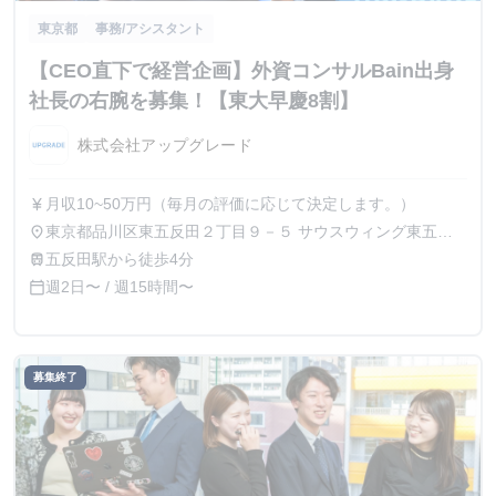
東京都
事務/アシスタント
【CEO直下で経営企画】外資コンサルBain出身
社長の右腕を募集！【東大早慶8割】
株式会社アップグレード
月収10~50万円（毎月の評価に応じて決定します。）
currency_yen
東京都品川区東五反田２丁目９－５ サウスウィング東五反
place
田５階
五反田駅から徒歩4分
train
週2日〜 / 週15時間〜
calendar_today
募集終了