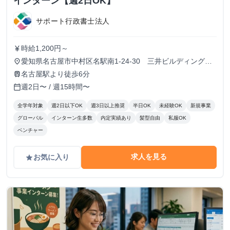
インターン【週2日OK】
サポート行政書士法人
時給1,200円～
currency_yen
愛知県名古屋市中村区名駅南1-24-30 三井ビルディング本
place
館 18F
名古屋駅より徒歩6分
train
週2日〜 / 週15時間〜
calendar_today
全学年対象
週2日以下OK
週3日以上推奨
半日OK
未経験OK
新規事業
グローバル
インターン生多数
内定実績あり
髪型自由
私服OK
ベンチャー
求人を見る
お気に入り
grade