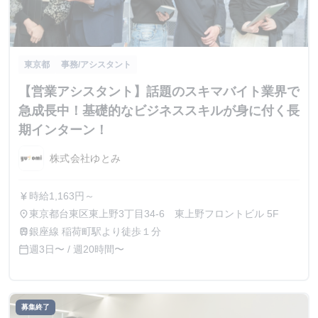
東京都
事務/アシスタント
【営業アシスタント】話題のスキマバイト業界で
急成長中！基礎的なビジネススキルが身に付く長
期インターン！
株式会社ゆとみ
時給1,163円～
currency_yen
東京都台東区東上野3丁目34-6 東上野フロントビル 5F
place
銀座線 稲荷町駅より徒歩１分
train
週3日〜 / 週20時間〜
calendar_today
募集終了