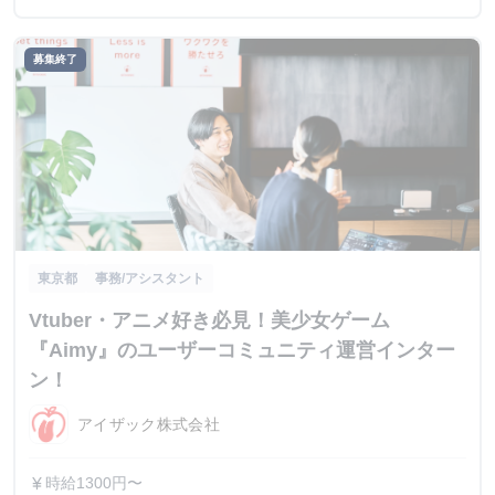
募集終了
東京都
事務/アシスタント
Vtuber・アニメ好き必見！美少女ゲーム
『Aimy』のユーザーコミュニティ運営インター
ン！
アイザック株式会社
時給1300円〜
currency_yen