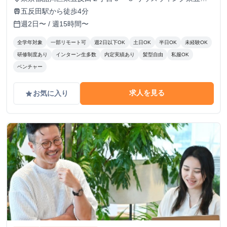
田５階
五反田駅から徒歩4分
train
週2日〜 / 週15時間〜
calendar_today
全学年対象
一部リモート可
週2日以下OK
土日OK
半日OK
未経験OK
研修制度あり
インターン生多数
内定実績あり
髪型自由
私服OK
ベンチャー
求人を見る
お気に入り
grade