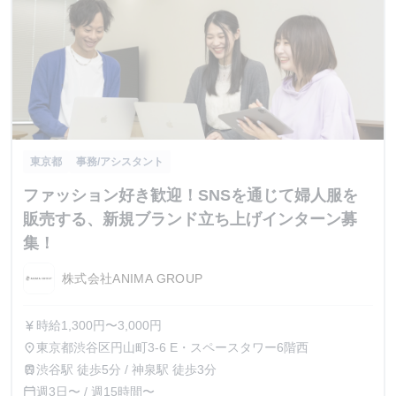
東京都
事務/アシスタント
ファッション好き歓迎！SNSを通じて婦人服を
販売する、新規ブランド立ち上げインターン募
集！
株式会社ANIMA GROUP
時給1,300円〜3,000円
currency_yen
東京都渋谷区円山町3-6 E・スペースタワー6階西
place
渋谷駅 徒歩5分 / 神泉駅 徒歩3分
train
週3日〜 / 週15時間〜
calendar_today