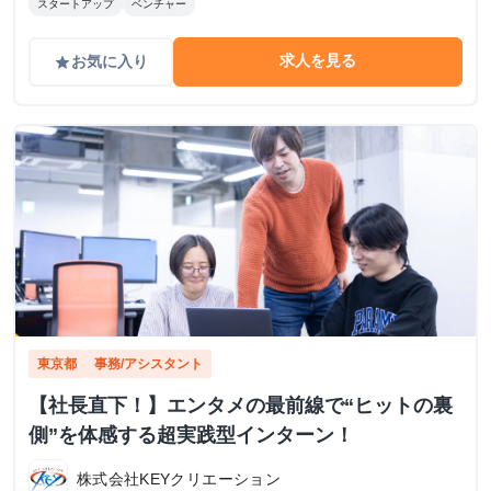
スタートアップ
ベンチャー
求人を見る
お気に入り
grade
東京都
事務/アシスタント
【社長直下！】エンタメの最前線で“ヒットの裏
側”を体感する超実践型インターン！
株式会社KEYクリエーション