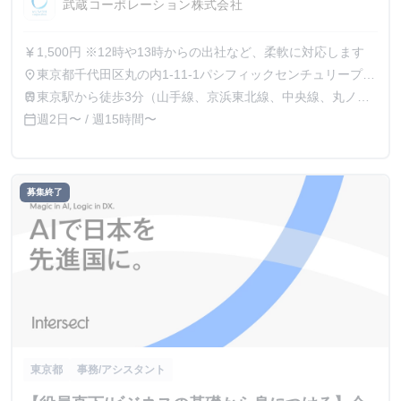
武蔵コーポレーション株式会社
1,500円 ※12時や13時からの出社など、柔軟に対応します
currency_yen
東京都千代田区丸の内1-11-1パシフィックセンチュリープレ
place
イス丸の内29階
東京駅から徒歩3分（山手線、京浜東北線、中央線、丸ノ内
train
線、他） ビジネスの中心地である丸の内で働きませんか？
週2日〜 / 週15時間〜
calendar_today
募集終了
東京都
事務/アシスタント