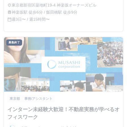
東京都新宿区築地町19-4 神楽坂オーナーズビル
place
神楽坂駅 徒歩6分 / 飯田橋駅 徒歩9分
train
週3日〜 / 週15時間〜
calendar_today
募集終了
東京都
事務/アシスタント
インターン未経験大歓迎！不動産実務が学べるオ
フィスワーク