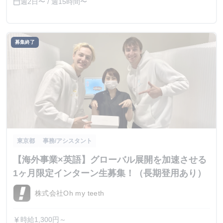
週2日〜 / 週15時間〜
calendar_today
募集終了
東京都
事務/アシスタント
【海外事業×英語】グローバル展開を加速させる
1ヶ月限定インターン生募集！（長期登用あり）
株式会社Oh my teeth
時給1,300円～
currency_yen