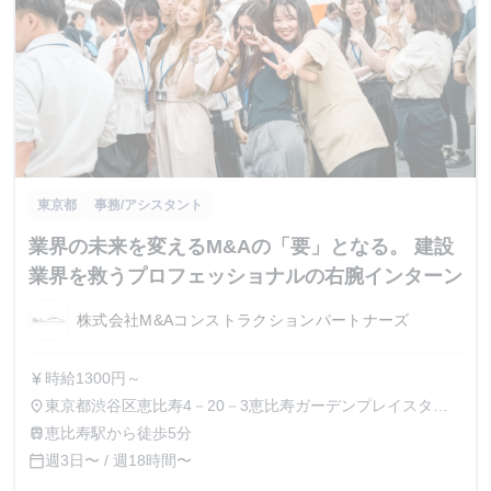
東京都
事務/アシスタント
業界の未来を変えるM&Aの「要」となる。 建設
業界を救うプロフェッショナルの右腕インターン
株式会社M&Aコンストラクションパートナーズ
時給1300円～
currency_yen
東京都渋谷区恵比寿4－20－3恵比寿ガーデンプレイスタワ
place
ー15F、21F
恵比寿駅から徒歩5分
train
週3日〜 / 週18時間〜
calendar_today