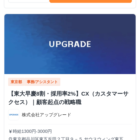
東京都
事務/アシスタント
【東大早慶8割・採用率2%】CX（カスタマーサ
クセス）｜顧客起点の戦略職
株式会社アップグレード
時給1300円-3000円
currency_yen
東京都品川区東五反田２丁目９－５ サウスウィング東五反
place