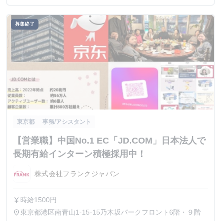
募集終了
東京都
事務/アシスタント
【営業職】中国No.1 EC「JD.COM」日本法人で
長期有給インターン積極採用中！
株式会社フランクジャパン
時給1500円
currency_yen
東京都港区南青山1-15-15乃木坂パークフロント6階・９階
place