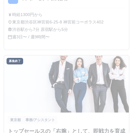
時給1300円から
currency_yen
東京都渋谷区神宮前6-25-8 神宮前コーポラス402
place
渋谷駅から7分 原宿駅から5分
train
週3日〜 / 週9時間〜
calendar_today
募集終了
東京都
事務/アシスタント
トップセールスの「右腕」として、即戦力を育成