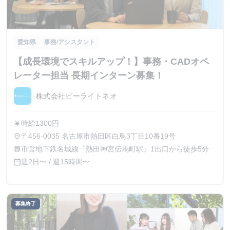
愛知県
事務/アシスタント
【成長環境でスキルアップ！】事務・CADオペ
レーター担当 長期インターン募集！
株式会社ビーライトネオ
時給1300円
currency_yen
〒456-0035 名古屋市熱田区白鳥3丁目10番19号
place
市営地下鉄名城線『熱田神宮伝馬町駅』1出口から徒歩5分
train
週2日〜 / 週15時間〜
calendar_today
募集終了