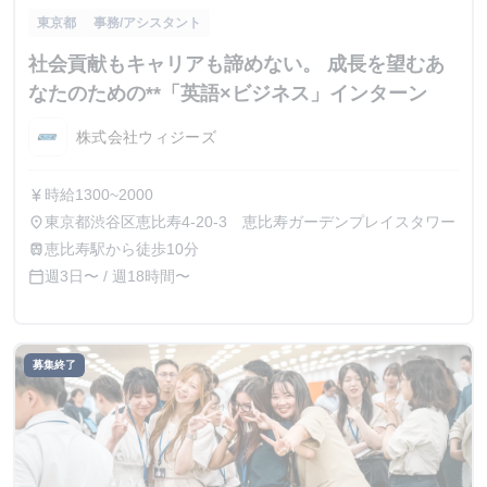
東京都
事務/アシスタント
社会貢献もキャリアも諦めない。 成長を望むあ
なたのための**「英語×ビジネス」インターン
株式会社ウィジーズ
時給1300~2000
currency_yen
東京都渋谷区恵比寿4-20-3 恵比寿ガーデンプレイスタワー
place
恵比寿駅から徒歩10分
train
週3日〜 / 週18時間〜
calendar_today
募集終了