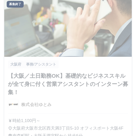
募集終了
大阪府
事務/アシスタント
【大阪／土日勤務OK】基礎的なビジネススキル
が全て身に付く営業アシスタントのインターン募
集！
株式会社ゆとみ
時給1,100円～
currency_yen
大阪府大阪市北区西天満3丁目5-10 オフィスポート大阪4F
place
南森町駅・大阪天満宮駅から徒歩5分
train