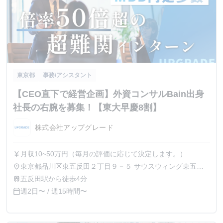
東京都
事務/アシスタント
【CEO直下で経営企画】外資コンサルBain出身
社長の右腕を募集！【東大早慶8割】
株式会社アップグレード
月収10~50万円（毎月の評価に応じて決定します。）
currency_yen
東京都品川区東五反田２丁目９－５ サウスウィング東五反
place
田５階
五反田駅から徒歩4分
train
週2日〜 / 週15時間〜
calendar_today