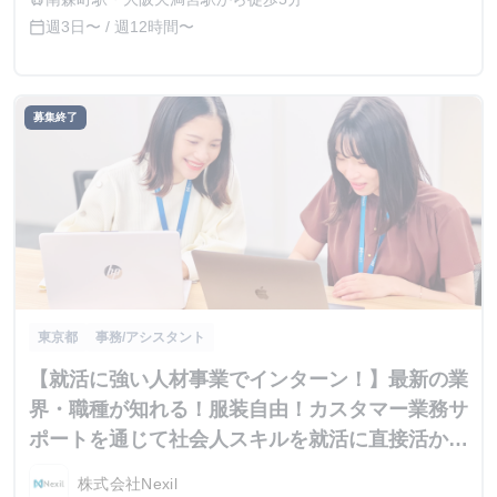
週3日〜 / 週12時間〜
calendar_today
募集終了
東京都
事務/アシスタント
【就活に強い人材事業でインターン！】最新の業
界・職種が知れる！服装自由！カスタマー業務サ
ポートを通じて社会人スキルを就活に直接活かせ
るインターン！
株式会社Nexil