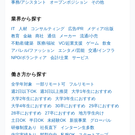
事務/アシスタント
オープンポジション
その他
業界から探す
IT
人材
コンサルティング
広告/PR
メディア/出版
教育
金融
商社
通信
メーカー
流通/小売
不動産/建築
医療/福祉
VC/起業支援
ゲーム
飲食
アパレル/ファッション
エンタメ/芸能
交通/インフラ
NPO/ボランティア
会計/士業
サービス
働き方から探す
全学年対象
一部リモート可
フルリモート
週2日以下OK
週3日以上推奨
大学1年生におすすめ
大学2年生におすすめ
大学3年生におすすめ
大学4年生におすすめ
30卒におすすめ
29卒におすすめ
28卒におすすめ
27卒におすすめ
地方学生向け
土日OK
半日OK
未経験OK
新規事業
グローバル
研修制度あり
社長直下
インターン生多数
内定実績あり
髪型自由
私服OK
スタートアップ