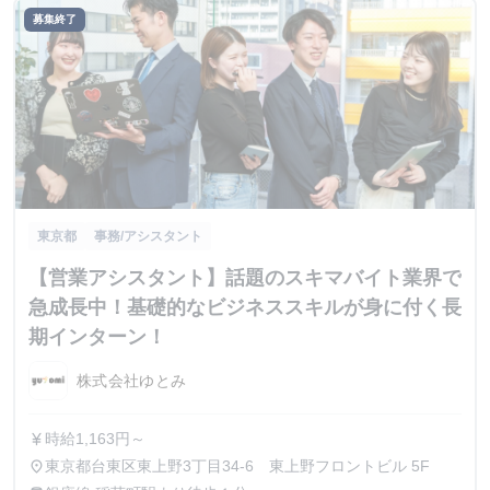
募集終了
東京都
事務/アシスタント
【営業アシスタント】話題のスキマバイト業界で
急成長中！基礎的なビジネススキルが身に付く長
期インターン！
株式会社ゆとみ
時給1,163円～
currency_yen
東京都台東区東上野3丁目34-6 東上野フロントビル 5F
place