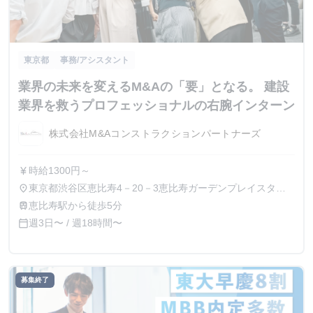
東京都
事務/アシスタント
業界の未来を変えるM&Aの「要」となる。 建設
業界を救うプロフェッショナルの右腕インターン
株式会社M&Aコンストラクションパートナーズ
時給1300円～
currency_yen
東京都渋谷区恵比寿4－20－3恵比寿ガーデンプレイスタワ
place
ー15F、21F
恵比寿駅から徒歩5分
train
週3日〜 / 週18時間〜
calendar_today
募集終了