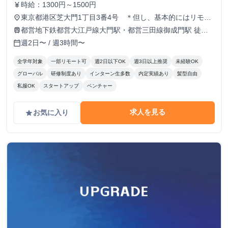
時給：1300円～1500円
currency_yen
残業ほぼなし／大手電力会社と提携／リモート勤
東京都港区芝大門1丁目3番4号 ＊但し、基本的にはリモー
place
務OK／週に一度の勤務OK
ト勤務です
都営地下鉄都営大江戸線大門駅・都営三田線御成門駅 徒歩6
train
分 JR山手線浜松町駅 徒歩8分
週2日〜 / 週3時間〜
calendar_today
全学年対象
一部リモート可
週2日以下OK
週3日以上推奨
未経験OK
グローバル
研修制度あり
インターン生多数
内定実績あり
髪型自由
私服OK
スタートアップ
ベンチャー
求人を見る
お気に入り
grade