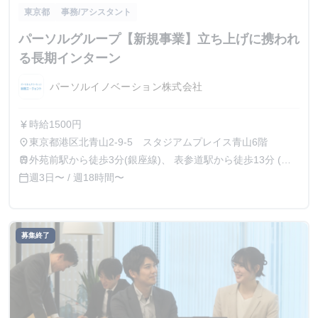
東京都
事務/アシスタント
パーソルグループ【新規事業】立ち上げに携われ
る長期インターン
パーソルイノベーション株式会社
時給1500円
currency_yen
東京都港区北青山2-9-5 スタジアムプレイス青山6階
place
外苑前駅から徒歩3分(銀座線)、 表参道駅から徒歩13分 (銀
train
座線、半蔵門線、千代田線) 、青山一丁目駅から徒歩13分
週3日〜 / 週18時間〜
calendar_today
（半蔵門線、都営大江戸線、銀座線）
募集終了