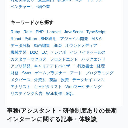
ベンチャー
上場企業
キーワードから探す
Ruby
Rails
PHP
Laravel
JavaScript
TypeScript
React
Python
SNS運用
アジャイル開発
M＆A
データ分析
動画編集
SEO
オウンドメディア
機械学習
D2C
EC
テレアポ
インサイドセールス
カスタマーサクセス
フロントエンド
バックエンド
アプリ開発
キャリアアドバイザー
行政書士
経理
財務
Saas
ゲームプランナー
アート
プログラミング
メタバース
外資系
英語
投資
データサイエンス
アナリスト
キャピタリスト
Webマーケティング
リスティング広告
Web制作
SQL
事務/アシスタント・研修制度ありの長期
インターンに関する記事・体験談