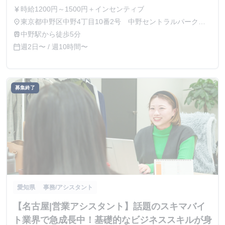
時給1200円～1500円＋インセンティブ
currency_yen
東京都中野区中野4丁目10番2号 中野セントラルパークサ
place
ウス2階
中野駅から徒歩5分
train
週2日〜 / 週10時間〜
calendar_today
募集終了
愛知県
事務/アシスタント
【名古屋|営業アシスタント】話題のスキマバイ
ト業界で急成長中！基礎的なビジネススキルが身