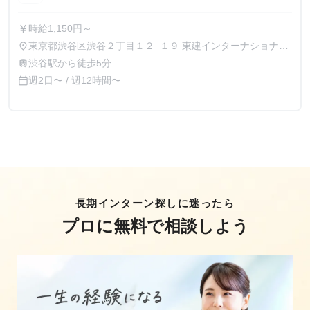
時給1,150円～
currency_yen
東京都渋谷区渋谷２丁目１２−１９ 東建インターナショナル
place
ビル7階
渋谷駅から徒歩5分
train
週2日〜 / 週12時間〜
calendar_today
長期インターン探しに迷ったら
プロに無料で相談しよう