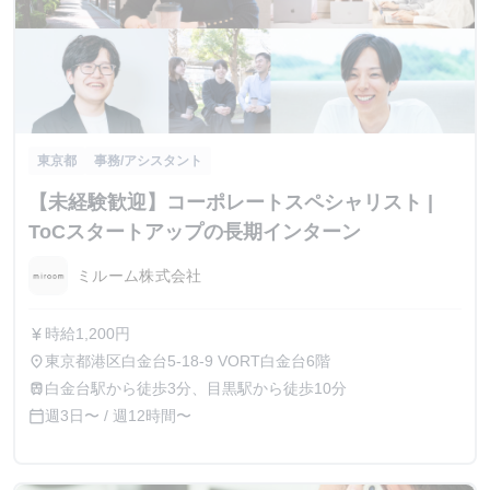
東京都
事務/アシスタント
【未経験歓迎】コーポレートスペシャリスト |
ToCスタートアップの長期インターン
ミルーム株式会社
時給1,200円
currency_yen
東京都港区白金台5-18-9 VORT白金台6階
place
白金台駅から徒歩3分、目黒駅から徒歩10分
train
週3日〜 / 週12時間〜
calendar_today