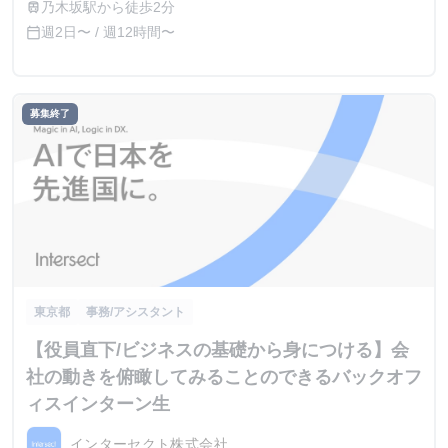
乃木坂駅から徒歩2分
train
週2日〜 / 週12時間〜
calendar_today
募集終了
東京都
事務/アシスタント
【役員直下/ビジネスの基礎から身につける】会
社の動きを俯瞰してみることのできるバックオフ
ィスインターン生
インターセクト株式会社