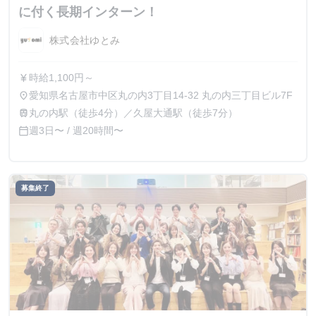
に付く長期インターン！
株式会社ゆとみ
時給1,100円～
currency_yen
愛知県名古屋市中区丸の内3丁目14-32 丸の内三丁目ビル7F
place
丸の内駅（徒歩4分）／久屋大通駅（徒歩7分）
train
週3日〜 / 週20時間〜
calendar_today
募集終了