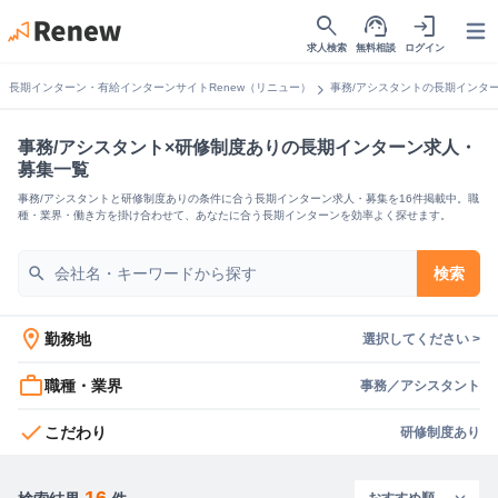
search
support_agent
login
Open
求人検索
無料相談
ログイン
chevron_right
長期インターン・有給インターンサイトRenew（リニュー）
事務/アシスタントの長期インタ
事務/アシスタント×研修制度ありの長期インターン求人・
募集一覧
事務/アシスタントと研修制度ありの条件に合う長期インターン求人・募集を16件掲載中。職
種・業界・働き方を掛け合わせて、あなたに合う長期インターンを効率よく探せます。
search
検索
location_on
勤務地
選択してください >
work_outline
職種・業界
事務／アシスタント
check
こだわり
研修制度あり
16