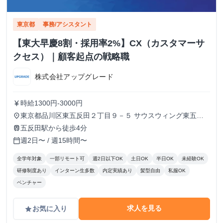
東京都
事務/アシスタント
【東大早慶8割・採用率2%】CX（カスタマーサ
クセス）｜顧客起点の戦略職
株式会社アップグレード
時給1300円-3000円
currency_yen
東京都品川区東五反田２丁目９－５ サウスウィング東五反
place
田５階
五反田駅から徒歩4分
train
週2日〜 / 週15時間〜
calendar_today
全学年対象
一部リモート可
週2日以下OK
土日OK
半日OK
未経験OK
研修制度あり
インターン生多数
内定実績あり
髪型自由
私服OK
ベンチャー
求人を見る
お気に入り
grade