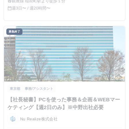
銀座線 稲荷町駅より徒歩１分
train
週3日〜 / 週20時間〜
calendar_today
募集終了
東京都
事務/アシスタント
【社長秘書】PCを使った事務＆企画＆WEBマー
ケティング【週2日のみ】※中野出社必要
Nu Realize株式会社