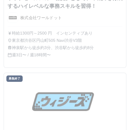
するハイレベルな事務スキルを習得！
株式会社ワールドット
時給1300円～2500 円 インセンティブあり
currency_yen
東京都渋谷区円山町505 Navi渋谷V3階
place
神泉駅から徒歩約3分、渋谷駅から徒歩約8分
train
週3日〜 / 週18時間〜
calendar_today
募集終了