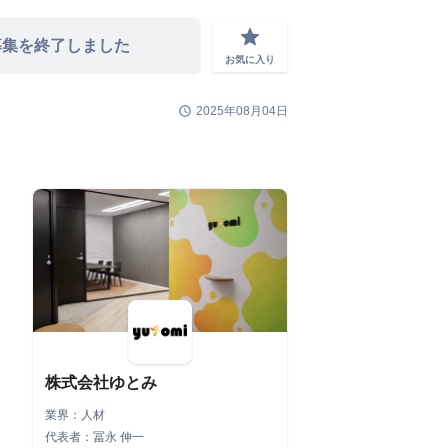
grade
募集を終了しました
お気に入り
schedule
2025年08月04日
株式会社ゆとみ
業界：人材
代表者：冨永 伸一