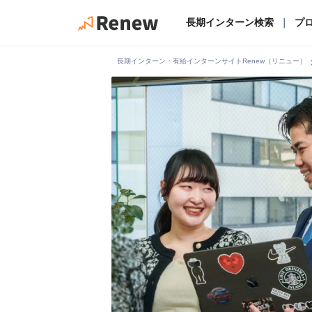
長期インターン検索
｜
プ
chevro
長期インターン・有給インターンサイトRenew（リニュー）