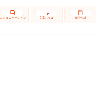
forum
edit_note
assignment
コミュニケーション
文章スキル
資料作成