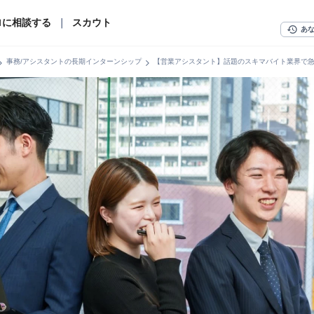
ロに相談する
｜
スカウト
history
あ
n_right
chevron_right
事務/アシスタントの長期インターンシップ
【営業アシスタント】話題のスキマバイト業界で