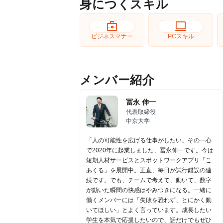
身につくスキル
business_center
computer
ビジネスマナー
PCスキル
メンバー紹介
冨永 伸一
代表取締役
中京大学
「人の可能性を広げる仕事がしたい」その一心
で2020年に起業しました、冨永伸一です。今は
短期人材サービスとスポットワークアプリ「こ
あくる」を展開中。正直、毎日が試行錯誤の連
続です。でも、チームで考えて、動いて、数字
が動いた瞬間の快感はやみつきになる。一緒に
働くメンバーには「失敗を恐れず、とにかく動
いてほしい」とよく言っています。成長したい
学生を本気で応援したいので、話だけでもぜひ