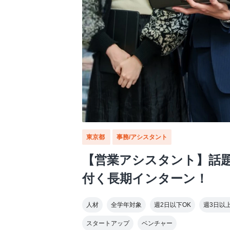
東京都
事務/アシスタント
【営業アシスタント】話
付く長期インターン！
人材
全学年対象
週2日以下OK
週3日以
スタートアップ
ベンチャー