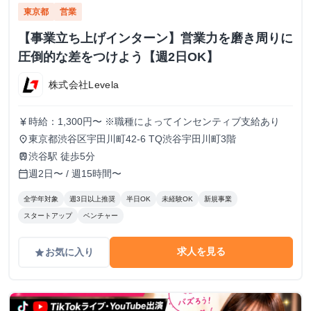
東京都
営業
【事業立ち上げインターン】営業力を磨き周りに
圧倒的な差をつけよう【週2日OK】
株式会社Levela
時給：1,300円〜 ※職種によってインセンティブ支給あり
currency_yen
東京都渋谷区宇田川町42-6 TQ渋谷宇田川町3階
place
渋谷駅 徒歩5分
train
週2日〜 / 週15時間〜
calendar_today
全学年対象
週3日以上推奨
半日OK
未経験OK
新規事業
スタートアップ
ベンチャー
求人を見る
お気に入り
grade