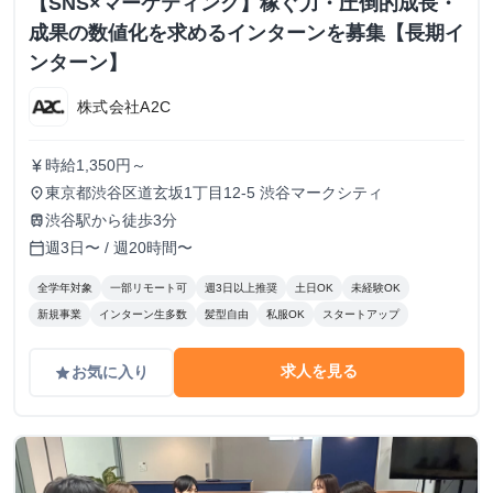
【SNS×マーケティング】稼ぐ力・圧倒的成長・
成果の数値化を求めるインターンを募集【長期イ
ンターン】
株式会社A2C
時給1,350円～
currency_yen
東京都渋谷区道玄坂1丁目12-5 渋谷マークシティ
place
渋谷駅から徒歩3分
train
週3日〜 / 週20時間〜
calendar_today
全学年対象
一部リモート可
週3日以上推奨
土日OK
未経験OK
新規事業
インターン生多数
髪型自由
私服OK
スタートアップ
求人を見る
お気に入り
grade