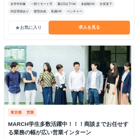
全学年対象
一部リモート可
週2日以下OK
未経験OK
社長直下
内定実績あり
髪型自由
私服OK
ベンチャー
求人を見る
お気に入り
grade
東京都
営業
MARCH学生多数活躍中！！！商談までお任せす
る業務の幅が広い営業インターン