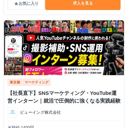
求人を見る
お気に入り
grade
東京都
マーケティング
【社長直下】SNSマーケティング・YouTube運
営インターン｜就活で圧倒的に強くなる実践経験
ビューイング株式会社
時給:1400円
currency_yen