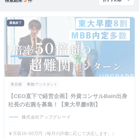
検索結果
件
募集終了
東京都
事務/アシスタント
【CEO直下で経営企画】外資コンサルBain出身
社長の右腕を募集！【東大早慶8割】
株式会社アップグレード
月収10~50万円（毎月の評価に応じて決定します。）
currency_yen