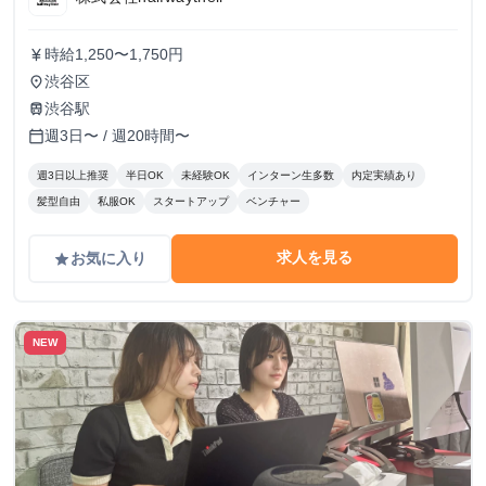
時給1,250〜1,750円
currency_yen
渋谷区
place
渋谷駅
train
週3日〜 / 週20時間〜
calendar_today
週3日以上推奨
半日OK
未経験OK
インターン生多数
内定実績あり
髪型自由
私服OK
スタートアップ
ベンチャー
求人を見る
お気に入り
grade
NEW