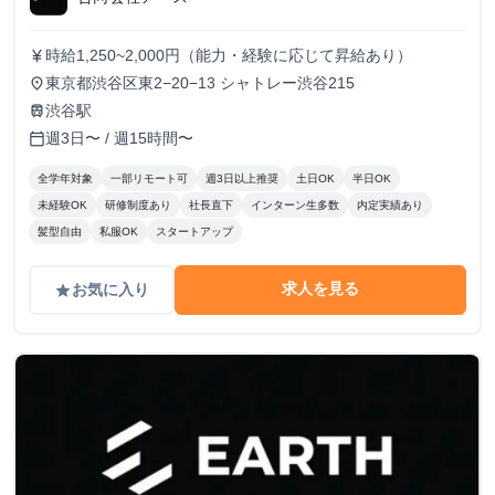
時給1,250~2,000円（能力・経験に応じて昇給あり）
currency_yen
東京都渋谷区東2−20−13 シャトレー渋谷215
place
渋谷駅
train
週3日〜 / 週15時間〜
calendar_today
全学年対象
一部リモート可
週3日以上推奨
土日OK
半日OK
未経験OK
研修制度あり
社長直下
インターン生多数
内定実績あり
髪型自由
私服OK
スタートアップ
求人を見る
お気に入り
grade