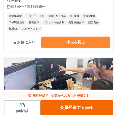
渋谷駅
train
週3日〜 / 週15時間〜
calendar_today
全学年対象
一部リモート可
週3日以上推奨
半日OK
未経験OK
研修制度あり
社長直下
インターン生多数
内定実績あり
髪型自由
私服OK
スタートアップ
求人を見る
お気に入り
grade
handshake
無料登録で、企業からスカウトが届く！
support_agent
会員登録する
(無料)
無料相談
東京都
マーケティング