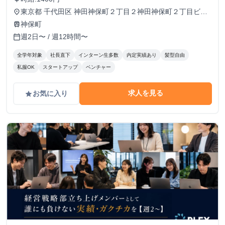
東京都 千代田区 神田神保町２丁目２神田神保町２丁目ビル
place
５０２号室
神保町
train
週2日〜 / 週12時間〜
calendar_today
全学年対象
社長直下
インターン生多数
内定実績あり
髪型自由
私服OK
スタートアップ
ベンチャー
求人を見る
お気に入り
grade