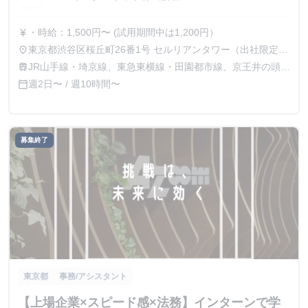
・時給：1,500円〜 (試用期間中は1,200円）
currency_yen
東京都渋谷区桜丘町26番1号 セルリアンタワー（出社限定・
place
リモート不可）
JR山手線・埼京線、東急東横線・田園都市線、京王井の頭
train
線、地下鉄銀座線・半蔵門線の渋谷駅より徒歩5分
週2日〜 / 週10時間〜
calendar_today
募集終了
東京都
事務/アシスタント
【上場企業×スピード感×法務】インターンで学