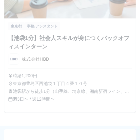
東京都
事務/アシスタント
【池袋1分】社会人スキルが身につくバックオフ
ィスインターン
株式会社HBD
時給1,200円
currency_yen
東京都豊島区西池袋１丁目４番１０号
place
池袋駅から徒歩1分（山手線、埼京線、湘南新宿ライン、有
train
楽町線、ほか）
週3日〜 / 週12時間〜
calendar_today