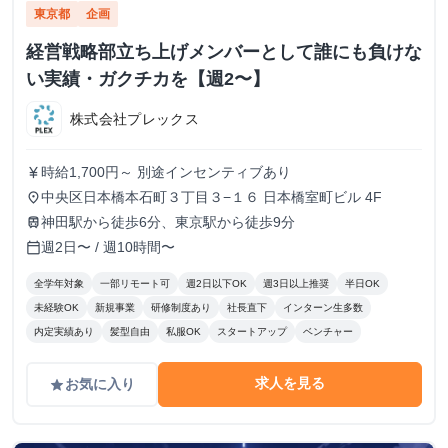
東京都
企画
経営戦略部立ち上げメンバーとして誰にも負けな
い実績・ガクチカを【週2〜】
株式会社プレックス
時給1,700円～ 別途インセンティブあり
currency_yen
中央区日本橋本石町３丁目３−１６ 日本橋室町ビル 4F
place
神田駅から徒歩6分、東京駅から徒歩9分
train
週2日〜 / 週10時間〜
calendar_today
全学年対象
一部リモート可
週2日以下OK
週3日以上推奨
半日OK
未経験OK
新規事業
研修制度あり
社長直下
インターン生多数
内定実績あり
髪型自由
私服OK
スタートアップ
ベンチャー
求人を見る
お気に入り
grade