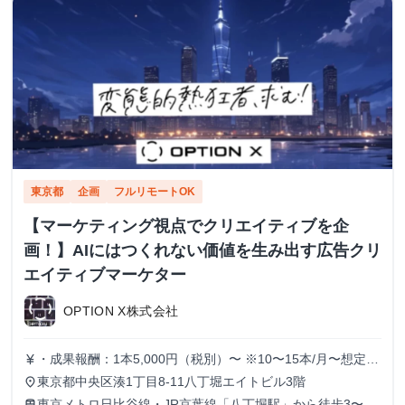
東京都
企画
フルリモートOK
【マーケティング視点でクリエイティブを企
画！】AIにはつくれない価値を生み出す広告クリ
エイティブマーケター
OPTION X株式会社
・成果報酬：1本5,000円（税別）〜 ※10〜15本/月〜想定
currency_yen
※経験、実績、能力等によって変動 ※トライアル期間の場
東京都中央区湊1丁目8-11八丁堀エイトビル3階
place
合変動あり
東京メトロ日比谷線・JR京葉線「八丁堀駅」から徒歩3〜6
train