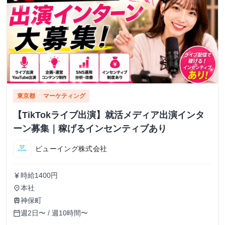
東京都
マーケティング
【TikTokライブ出演】就活メディア出演インタ
ーン募集｜稼げるインセンティブあり
ビューイング株式会社
時給1400円
currency_yen
本社
place
神保町
train
週2日〜 / 週10時間〜
calendar_today