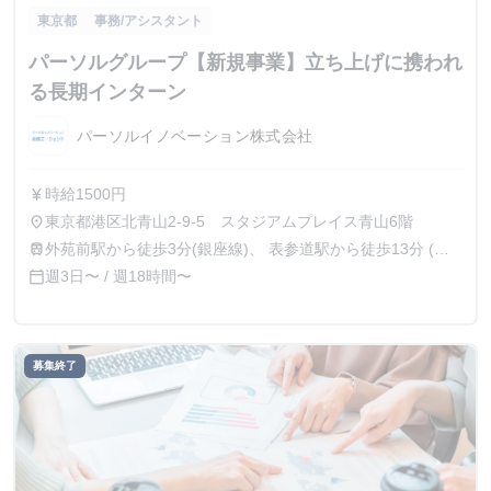
東京都
事務/アシスタント
パーソルグループ【新規事業】立ち上げに携われ
る長期インターン
パーソルイノベーション株式会社
時給1500円
currency_yen
東京都港区北青山2-9-5 スタジアムプレイス青山6階
place
外苑前駅から徒歩3分(銀座線)、 表参道駅から徒歩13分 (銀
train
座線、半蔵門線、千代田線) 、青山一丁目駅から徒歩13分
週3日〜 / 週18時間〜
calendar_today
（半蔵門線、都営大江戸線、銀座線）
募集終了