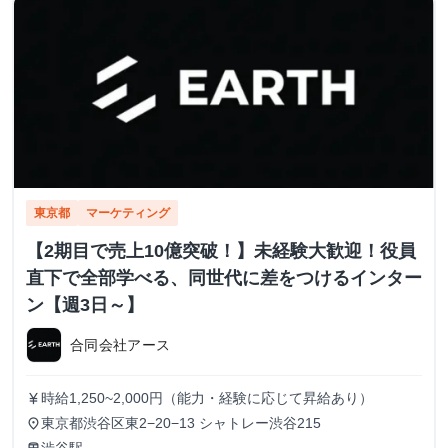
東京都
マーケティング
【2期目で売上10億突破！】未経験大歓迎！役員
直下で全部学べる、同世代に差をつけるインター
ン【週3日～】
合同会社アース
時給1,250~2,000円（能力・経験に応じて昇給あり）
currency_yen
東京都渋谷区東2−20−13 シャトレー渋谷215
place