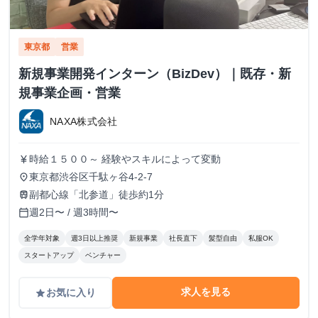
東京都
営業
新規事業開発インターン（BizDev）｜既存・新
規事業企画・営業
NAXA株式会社
時給１５００～ 経験やスキルによって変動
currency_yen
東京都渋谷区千駄ヶ谷4-2-7
place
副都心線「北参道」徒歩約1分
train
週2日〜 / 週3時間〜
calendar_today
全学年対象
週3日以上推奨
新規事業
社長直下
髪型自由
私服OK
スタートアップ
ベンチャー
求人を見る
お気に入り
grade