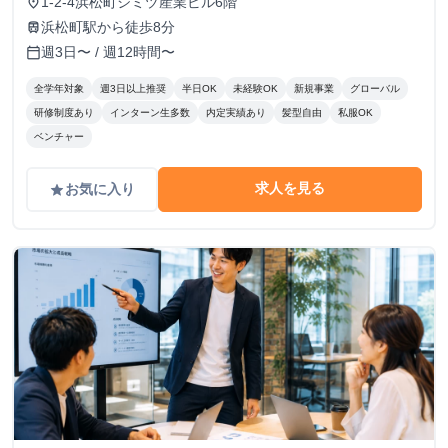
1-2-4浜松町シミヅ産業ビル6階
place
浜松町駅から徒歩8分
train
週3日〜 / 週12時間〜
calendar_today
全学年対象
週3日以上推奨
半日OK
未経験OK
新規事業
グローバル
研修制度あり
インターン生多数
内定実績あり
髪型自由
私服OK
ベンチャー
求人を見る
お気に入り
grade