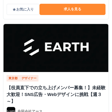
求人を見る
お気に入り
grade
東京都
デザイナー
【役員直下での立ち上げメンバー募集！】未経験
大歓迎！SNS広告・Webデザインに挑戦【週３
～】
合同会社アース