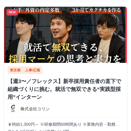
NEW
東京都
人事/広報
【週3〜／フレックス】新卒採用責任者の直下で
組織づくりに挑む。就活で無双できる“実践型採
用”インターン
株式会社コリン
時給1,300円～ ※研修期間60時間あり ※業務内容・勤務状
currency_yen
況により決定