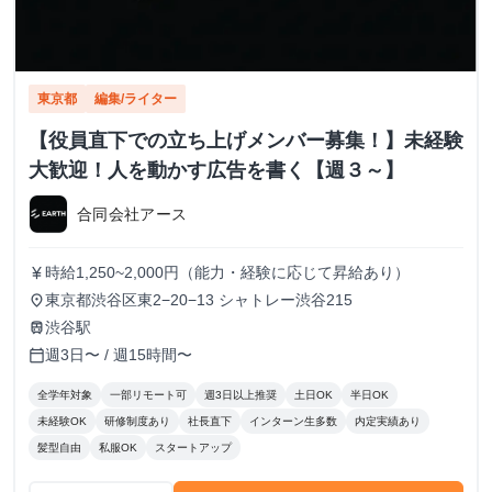
東京都
編集/ライター
【役員直下での立ち上げメンバー募集！】未経験
大歓迎！人を動かす広告を書く【週３～】
合同会社アース
時給1,250~2,000円（能力・経験に応じて昇給あり）
currency_yen
東京都渋谷区東2−20−13 シャトレー渋谷215
place
渋谷駅
train
週3日〜 / 週15時間〜
calendar_today
全学年対象
一部リモート可
週3日以上推奨
土日OK
半日OK
未経験OK
研修制度あり
社長直下
インターン生多数
内定実績あり
髪型自由
私服OK
スタートアップ