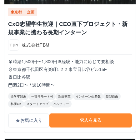
東京都
企画
CxO志望学生歓迎｜CEO直下プロジェクト・新
規事業に携わる長期インターン
株式会社TBM
時給1,500円〜1,800円※経験・能力に応じて要相談
currency_yen
東京都千代田区有楽町1-2-2 東宝日比谷ビル15F
place
日比谷駅
train
週2日〜 / 週16時間〜
calendar_today
全学年対象
一部リモート可
新規事業
インターン生多数
髪型自由
私服OK
スタートアップ
ベンチャー
求人を見る
お気に入り
grade