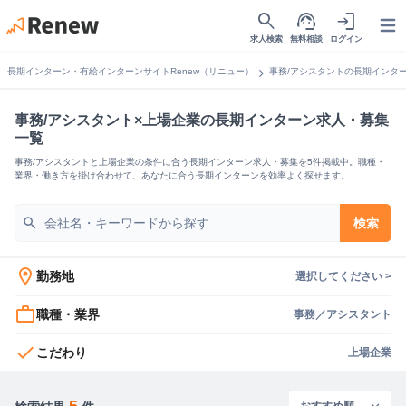
search
support_agent
login
Open
求人検索
無料相談
ログイン
chevron_right
長期インターン・有給インターンサイトRenew（リニュー）
事務/アシスタントの長期インタ
事務/アシスタント×上場企業の長期インターン求人・募集
一覧
事務/アシスタントと上場企業の条件に合う長期インターン求人・募集を5件掲載中。職種・
業界・働き方を掛け合わせて、あなたに合う長期インターンを効率よく探せます。
search
検索
location_on
勤務地
選択してください >
work_outline
職種・業界
事務／アシスタント
check
こだわり
上場企業
5