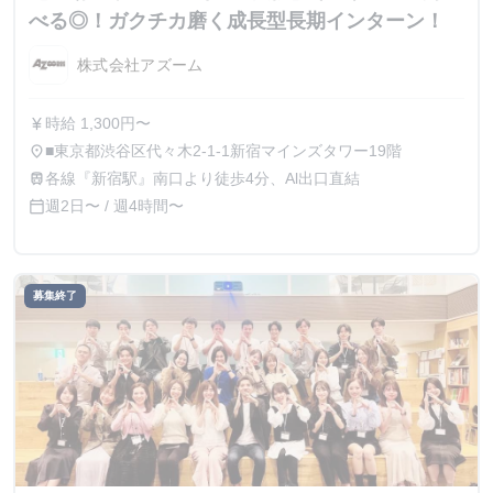
べる◎！ガクチカ磨く成長型長期インターン！
株式会社アズーム
時給 1,300円〜
currency_yen
■東京都渋谷区代々木2-1-1新宿マインズタワー19階
place
各線『新宿駅』南口より徒歩4分、Al出口直結
train
週2日〜 / 週4時間〜
calendar_today
募集終了