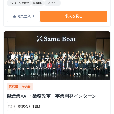
インターン生多数
私服OK
ベンチャー
求人を見る
お気に入り
grade
東京都
その他
製造業×AI・業務改革・事業開発インターン
株式会社TBM