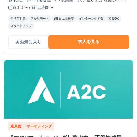
分
週3日〜 / 週15時間〜
calendar_today
全学年対象
フルリモート
週3日以上推奨
インターン生多数
私服OK
スタートアップ
求人を見る
お気に入り
grade
東京都
マーケティング