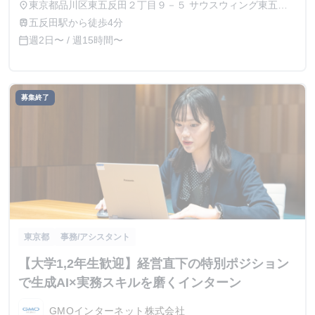
東京都品川区東五反田２丁目９－５ サウスウィング東五反
place
田５階
五反田駅から徒歩4分
train
週2日〜 / 週15時間〜
calendar_today
募集終了
東京都
事務/アシスタント
【大学1,2年生歓迎】経営直下の特別ポジション
で生成AI×実務スキルを磨くインターン
GMOインターネット株式会社