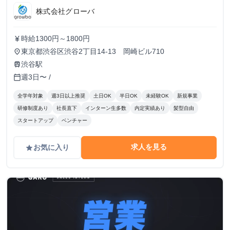
株式会社グローバ
時給1300円～1800円
currency_yen
東京都渋谷区渋谷2丁目14-13 岡崎ビル710
place
渋谷駅
train
週3日〜 /
calendar_today
全学年対象
週3日以上推奨
土日OK
半日OK
未経験OK
新規事業
研修制度あり
社長直下
インターン生多数
内定実績あり
髪型自由
スタートアップ
ベンチャー
求人を見る
お気に入り
grade