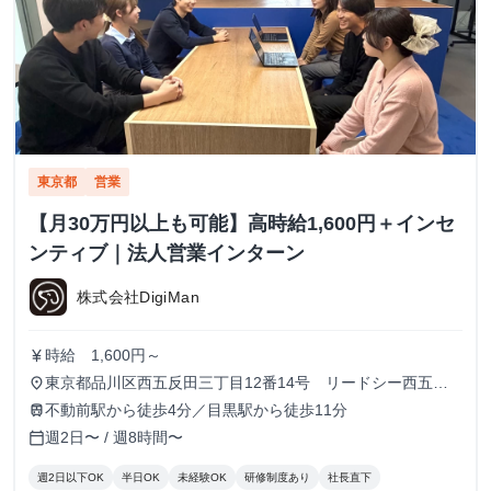
東京都
営業
【月30万円以上も可能】高時給1,600円＋インセ
ンティブ｜法人営業インターン
株式会社DigiMan
時給 1,600円～
currency_yen
東京都品川区西五反田三丁目12番14号 リードシー西五反
place
田ビル7-8階（受付8階）
不動前駅から徒歩4分／目黒駅から徒歩11分
train
週2日〜 / 週8時間〜
calendar_today
週2日以下OK
半日OK
未経験OK
研修制度あり
社長直下