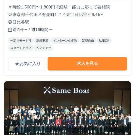
時給1,500円〜1,800円※経験・能力に応じて要相談
currency_yen
東京都千代田区有楽町1-2-2 東宝日比谷ビル15F
place
日比谷駅
train
週2日〜 / 週16時間〜
calendar_today
一部リモート可
新規事業
インターン生多数
髪型自由
私服OK
スタートアップ
ベンチャー
求人を見る
お気に入り
grade