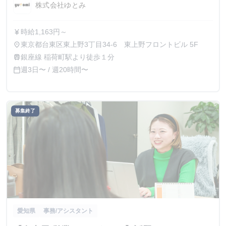
株式会社ゆとみ
時給1,163円～
currency_yen
東京都台東区東上野3丁目34-6 東上野フロントビル 5F
place
銀座線 稲荷町駅より徒歩１分
train
週3日〜 / 週20時間〜
calendar_today
募集終了
愛知県
事務/アシスタント