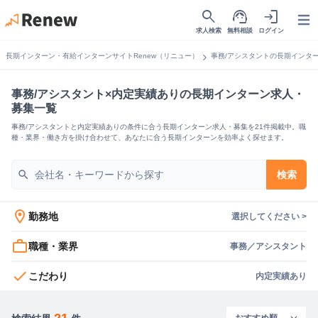
search
support_agent
login
Open
求人検索
無料相談
ログイン
chevron_right
長期インターン・有給インターンサイトRenew（リニュー）
事務/アシスタントの長期インタ
事務/アシスタント×内定実績ありの長期インターン求人・
募集一覧
事務/アシスタントと内定実績ありの条件に合う長期インターン求人・募集を21件掲載中。職
種・業界・働き方を掛け合わせて、あなたに合う長期インターンを効率よく探せます。
search
検索
location_on
勤務地
選択してください >
work_outline
職種・業界
事務／アシスタント
check
こだわり
内定実績あり
21