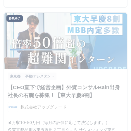
募集終了
東京都
事務/アシスタント
【CEO直下で経営企画】外資コンサルBain出身
社長の右腕を募集！【東大早慶8割】
株式会社アップグレード
月収10~50万円（毎月の評価に応じて決定します。）
currency_yen
東京都品川区東五反田２丁目９－５ サウスウィング東五反
place