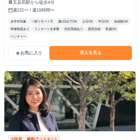
田５階
五反田駅から徒歩4分
train
週2日〜 / 週15時間〜
calendar_today
全学年対象
一部リモート可
週2日以下OK
土日OK
半日OK
未経験OK
研修制度あり
インターン生多数
内定実績あり
髪型自由
私服OK
ベンチャー
求人を見る
お気に入り
grade
大阪府
事務/アシスタント