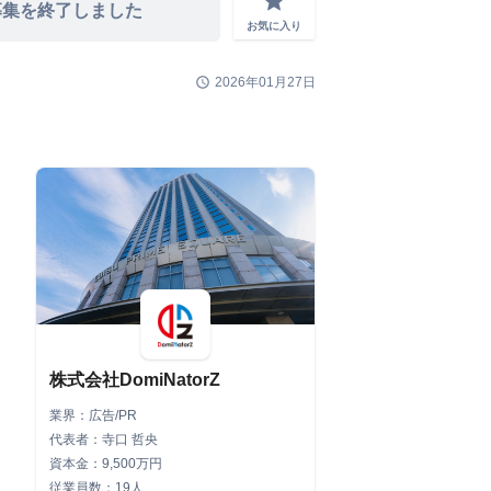
grade
募集を終了しました
お気に入り
schedule
2026年01月27日
株式会社DomiNatorZ
業界：広告/PR
代表者：寺口 哲央
資本金：9,500万円
従業員数：19人