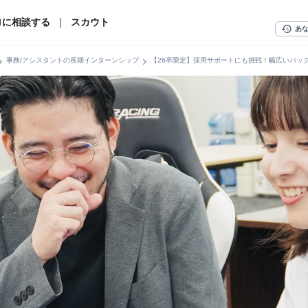
ロに相談する
｜
スカウト
history
あ
n_right
chevron_right
事務/アシスタントの長期インターンシップ
【26卒限定】採用サポートにも挑戦！幅広いバッ