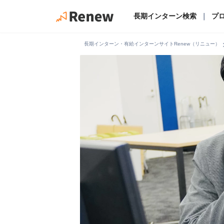
長期インターン検索
｜
プ
chevro
長期インターン・有給インターンサイトRenew（リニュー）