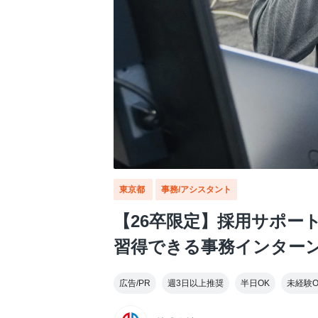
東京都
事務/アシスタント
【26卒限定】採用サポー
習得できる事務インター
広告/PR
週3日以上推奨
半日OK
未経験O