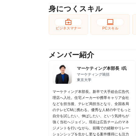
身につくスキル
business_center
computer
ビジネスマナー
PCスキル
メンバー紹介
マーケティング本部長 I氏
マーケティング統括
東京大学
マーケティング本部長。新卒で大手総合広告代
理店へ入社。住宅メーカーや携帯キャリア会社
などを担当後、テレビ局担当となり、全国各局
のテレビCMに携わる。優秀な人材の中でもっと
自分を試したい、伸ばしたい、という気持ちが
強く当社へジョイン。現在は広告チームのマネ
ジメントを行いながら、前職での経験やリレー
ションシップを生かし更なる案件獲得にも注力