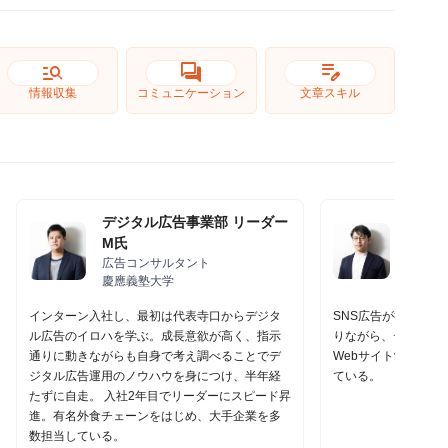
manage_search
forum
edit_note
情報収集
コミュニケーション
文章スキル
デジタル広告事業部 リーダー
デジタ
M氏
K氏
広告コンサルタント
広告コ
慶應義塾大学
横浜国
インターン入社し、最初は代表寺口からデジタ
SNS広告が得意分野
ル広告のイロハを学ぶ。成長意欲が高く、指示
りながら、デジタル
通りに動きながらも自身で考え調べることでデ
Webサイト制作のデ
ジタル広告運用のノウハウを身につけ、半年経
ている。
たずに自走。 入社2年目でリーダーにスピード昇
進。有名外食チェーンをはじめ、大手企業を多
数担当している。