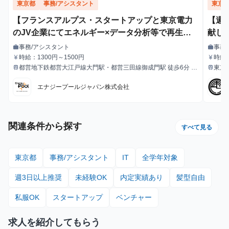
東京都
事務/アシスタント
東京
【フランスアルプス・スタートアップと東京電力
【週
のJV企業にてエネルギー×データ分析等で再生可
献し
能エネルギー主力電源化に挑む！】フィールドス
事務/アシスタント
事務
work
work
職種
職種
タッフ・アシスタントインターン募集 グロ
時給：1300円～1500円
時給1
currency_yen
currency_yen
給与
給与
都営地下鉄都営大江戸線大門駅・都営三田線御成門駅 徒歩6分
東京
train
train
ーバル且つフラットな職場環境でのコミュニケー
最寄駅
最寄駅
JR山手線浜松町駅 徒歩8分
ションスキルの向上機会も図ることができます 残
エナジープールジャパン株式会社
業ほぼなし／大手電力会社と提携／リモート勤務
OK／週に一度の勤務OK
関連条件から探す
すべて見る
東京都
事務/アシスタント
IT
全学年対象
週3日以上推奨
未経験OK
内定実績あり
髪型自由
私服OK
スタートアップ
ベンチャー
求人を紹介してもらう