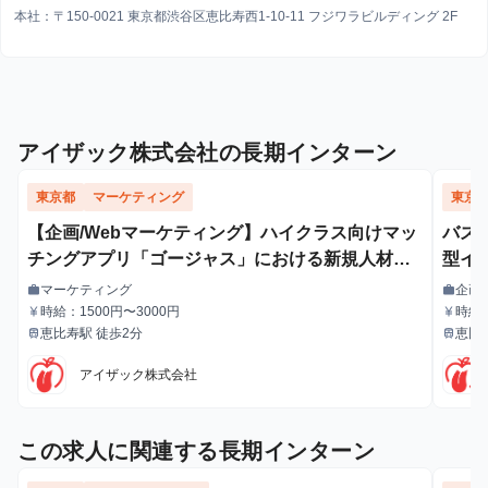
本社：〒150-0021 東京都渋谷区恵比寿西1-10-11 フジワラビルディング 2F
アイザック株式会社の長期インターン
東京都
マーケティング
東京
【企画/Webマーケティング】ハイクラス向けマッ
バズ
チングアプリ「ゴージャス」における新規人材獲
型イ
得のためのWebマーケティング
マーケティング
企画
work
work
職種
職種
時給：1500円〜3000円
時給：
currency_yen
currency_yen
給与
給与
恵比寿駅 徒歩2分
恵比
train
train
最寄駅
最寄駅
アイザック株式会社
この求人に関連する長期インターン