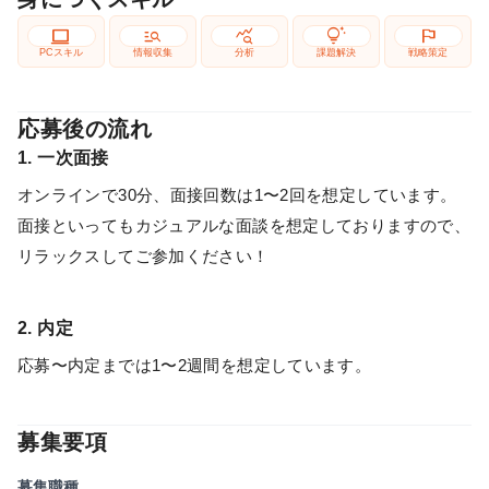
computer
manage_search
query_stats
tips_and_updates
flag
PCスキル
情報収集
分析
課題解決
戦略策定
応募後の流れ
1. 一次面接
オンラインで30分、面接回数は1〜2回を想定しています。
面接といってもカジュアルな面談を想定しておりますので、
リラックスしてご参加ください！
2. 内定
応募〜内定までは1〜2週間を想定しています。
募集要項
募集職種