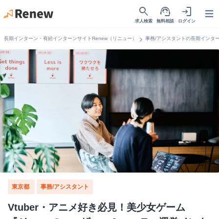
search
support_agent
login
Open
求人検索
無料相談
ログイン
chevron_right
長期インターン・有給インターンサイトRenew（リニュー）
事務/アシスタントの長期インタ
東京都
事務/アシスタント
Vtuber・アニメ好き必見！美少女ゲーム