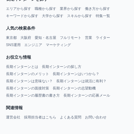
エリアから探す
職種から探す
業界から探す
働き方から探す
キーワードから探す
大学から探す
スキルから探す
特集一覧
人気の検索条件
東京都
大阪府
愛知・名古屋
フルリモート
営業
ライター
SNS運用
エンジニア
マーケティング
お役立ち情報
長期インターンとは
長期インターンの探し方
長期インターンのメリット
長期インターンはいつから？
長期インターンは意味ない？
長期インターンは就活に有利？
長期インターンの面接対策
長期インターンの志望動機
長期インターンの履歴書の書き方
長期インターンの応募メール
関連情報
運営会社
採用担当者はこちら
よくある質問
お問い合わせ