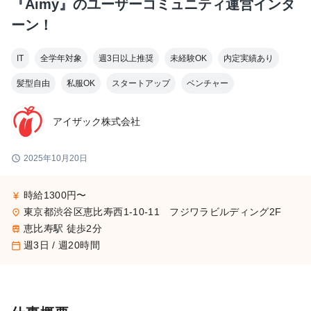
『Aimy』のユーザーコミュニティ運営インタ
ーン！
IT
全学年対象
週3日以上推奨
未経験OK
内定実績あり
髪型自由
私服OK
スタートアップ
ベンチャー
アイザック株式会社
schedule
2025年10月20日
時給1300円〜
currency_yen
東京都渋谷区恵比寿西1-10-11 フジワラビルディング2F
place
恵比寿駅 徒歩2分
train
週3日 / 週20時間
calendar_today