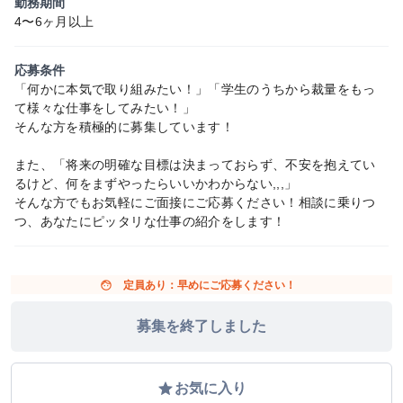
勤務期間
4〜6ヶ月以上
応募条件
「何かに本気で取り組みたい！」「学生のうちから裁量をもっ
て様々な仕事をしてみたい！」
そんな方を積極的に募集しています！
また、「将来の明確な目標は決まっておらず、不安を抱えてい
るけど、何をまずやったらいいかわからない,,,」
そんな方でもお気軽にご面接にご応募ください！相談に乗りつ
つ、あなたにピッタリな仕事の紹介をします！
face
定員あり：早めにご応募ください！
募集を終了しました
grade
お気に入り