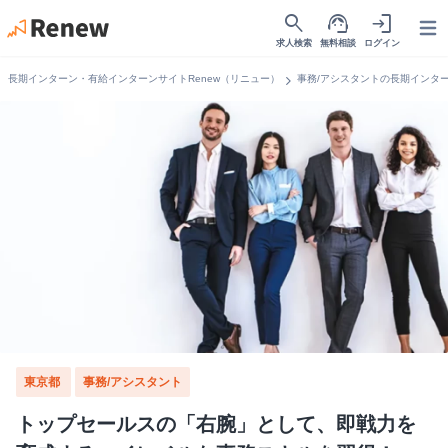
search
support_agent
login
Open
求人検索
無料相談
ログイン
chevron_right
長期インターン・有給インターンサイトRenew（リニュー）
事務/アシスタントの長期インタ
東京都
事務/アシスタント
トップセールスの「右腕」として、即戦力を