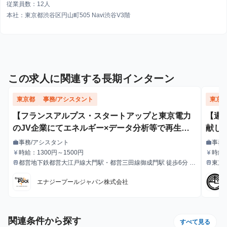
従業員数：12人
本社：東京都渋谷区円山町505 Navi渋谷V3階
この求人に関連する長期インターン
東京都
事務/アシスタント
東京
【フランスアルプス・スタートアップと東京電力
【週
のJV企業にてエネルギー×データ分析等で再生可
献し
能エネルギー主力電源化に挑む！】フィールドス
事務/アシスタント
事務
work
work
職種
職種
タッフ・アシスタントインターン募集 グロ
時給：1300円～1500円
時給1
currency_yen
currency_yen
給与
給与
都営地下鉄都営大江戸線大門駅・都営三田線御成門駅 徒歩6分
東京
train
train
ーバル且つフラットな職場環境でのコミュニケー
最寄駅
最寄駅
JR山手線浜松町駅 徒歩8分
ションスキルの向上機会も図ることができます 残
エナジープールジャパン株式会社
業ほぼなし／大手電力会社と提携／リモート勤務
OK／週に一度の勤務OK
関連条件から探す
すべて見る