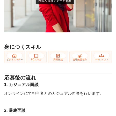
身につくスキル
business_center
computer
assignment
settings_suggest
groups
ビジネスマナー
PCスキル
資料作成
論理的思考力
マネジメント
応募後の流れ
1. カジュアル面談
オンラインにて担当者とのカジュアル面談を行います。
2. 最終面談