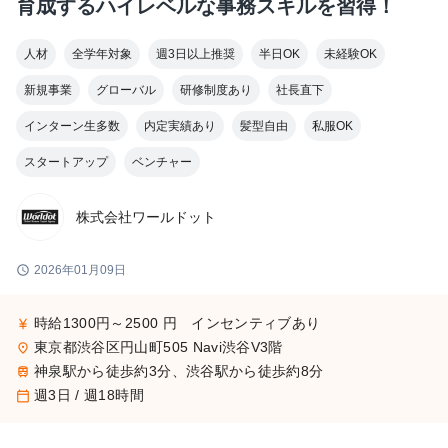
育成するハイレベルな事務スキルを習得！
人材
全学年対象
週3日以上推奨
半日OK
未経験OK
新規事業
グローバル
研修制度あり
社長直下
インターン生多数
内定実績あり
髪型自由
私服OK
スタートアップ
ベンチャー
株式会社ワールドット
schedule
2026年01月09日
時給1300円～2500 円 インセンティブあり
currency_yen
東京都渋谷区円山町505 Navi渋谷V3階
place
神泉駅から徒歩約3分、渋谷駅から徒歩約8分
train
週3日 / 週18時間
calendar_today