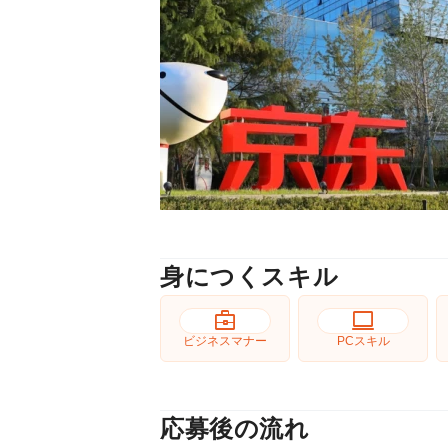
身につくスキル
business_center
computer
ビジネスマナー
PCスキル
応募後の流れ