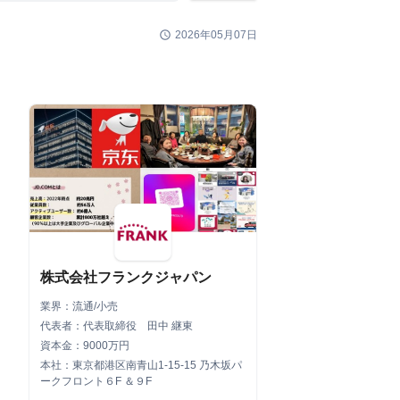
schedule
2026年05月07日
株式会社フランクジャパン
業界：流通/小売
代表者：代表取締役 田中 継東
資本金：9000万円
本社：東京都港区南青山1-15-15 乃木坂パ
ークフロント６F ＆９F