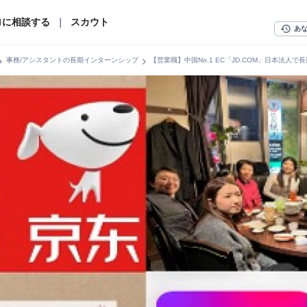
ロに相談する
｜
スカウト
history
あ
n_right
chevron_right
事務/アシスタントの長期インターンシップ
【営業職】中国No.1 EC「JD.COM」日本法人