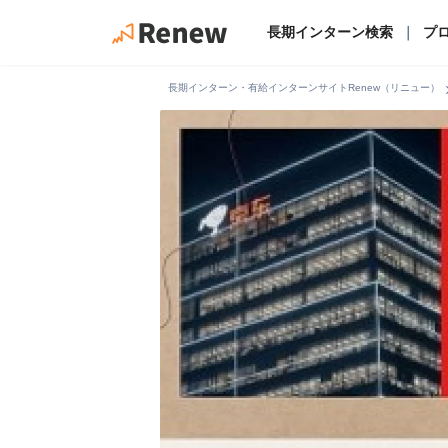
長期インターン検索
｜
プ
chevro
長期インターン・有給インターンサイトRenew（リニュー）