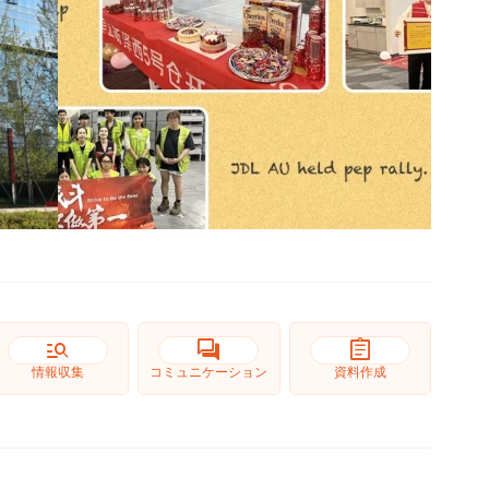
manage_search
forum
assignment
情報収集
コミュニケーション
資料作成