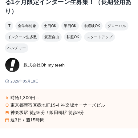
る1ヶ月限定インターン生募集！（長期登用あ
り）
IT
全学年対象
土日OK
半日OK
未経験OK
グローバル
インターン生多数
髪型自由
私服OK
スタートアップ
ベンチャー
株式会社Oh my teeth
schedule
2026年05月19日
時給1,300円～
currency_yen
東京都新宿区築地町19-4 神楽坂オーナーズビル
place
神楽坂駅 徒歩6分 / 飯田橋駅 徒歩9分
train
週3日 / 週15時間
calendar_today