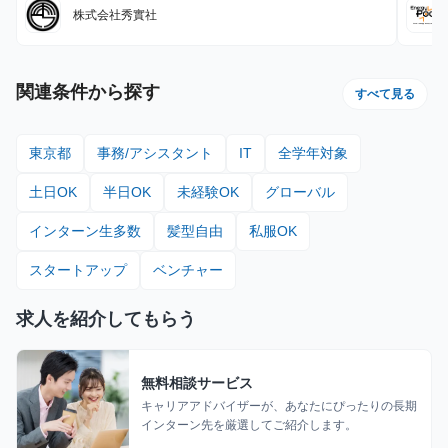
ショ
株式会社秀實社
業ほ
OK
関連条件から探す
すべて見る
東京都
事務/アシスタント
IT
全学年対象
土日OK
半日OK
未経験OK
グローバル
インターン生多数
髪型自由
私服OK
スタートアップ
ベンチャー
求人を紹介してもらう
無料相談サービス
キャリアアドバイザーが、あなたにぴったりの長期
インターン先を厳選してご紹介します。