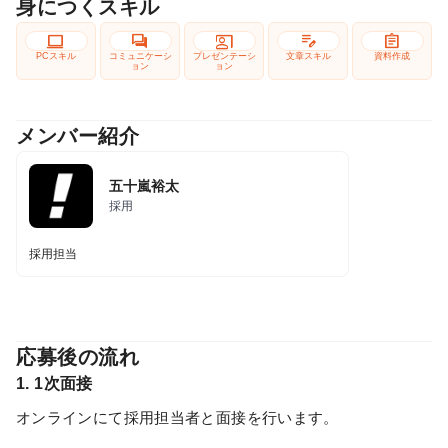
身につくスキル
computer
forum
co_present
edit_note
assignment
PCスキル
コミュニケーシ
プレゼンテーシ
文章スキル
資料作成
ョン
ョン
メンバー紹介
五十嵐裕太
採用
採用担当
応募後の流れ
1. 1次面接
オンラインにて採用担当者と面接を行います。