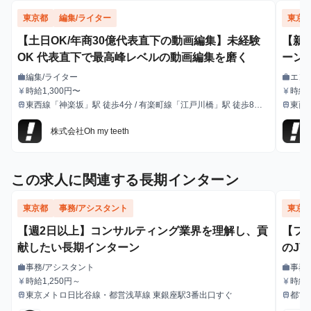
東京都
編集/ライター
東京
【土日OK/年商30億代表直下の動画編集】未経験
【新
OK 代表直下で最高峰レベルの動画編集を磨く
ーン
編集/ライター
エン
work
work
職種
職種
時給1,300円〜
時給1,
currency_yen
currency_yen
給与
給与
レック
東西線「神楽坂」駅 徒歩4分 / 有楽町線「江戸川橋」駅 徒歩8分 /
東西
train
train
最寄駅
最寄駅
会・カ
各線「飯田橋」駅 徒歩7分
各線
業支
株式会社Oh my teeth
この求人に関連する長期インターン
東京都
事務/アシスタント
東京
【週2日以上】コンサルティング業界を理解し、貢
【フ
献したい長期インターン
のJ
能エ
事務/アシスタント
事務
work
work
職種
職種
タッ
時給1,250円～
時給：
currency_yen
currency_yen
給与
給与
東京メトロ日比谷線・都営浅草線 東銀座駅3番出口すぐ
都営
train
train
ーバ
最寄駅
最寄駅
JR