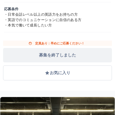
応募条件
・日常会話レベル以上の英語力をお持ちの方
・英語でのコミュニケーションに自信のある方
・本気で働いて成長したい方
face
定員あり：早めにご応募ください！
募集を終了しました
grade
お気に入り