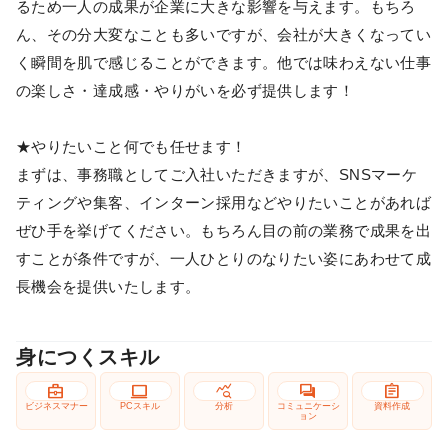
るため一人の成果が企業に大きな影響を与えます。もちろ
ん、その分大変なことも多いですが、会社が大きくなってい
く瞬間を肌で感じることができます。他では味わえない仕事
の楽しさ・達成感・やりがいを必ず提供します！
★やりたいこと何でも任せます！
まずは、事務職としてご入社いただきますが、SNSマーケ
ティングや集客、インターン採用などやりたいことがあれば
ぜひ手を挙げてください。もちろん目の前の業務で成果を出
すことが条件ですが、一人ひとりのなりたい姿にあわせて成
長機会を提供いたします。
身につくスキル
business_center
computer
query_stats
forum
assignment
ビジネスマナー
PCスキル
分析
コミュニケーシ
資料作成
ョン