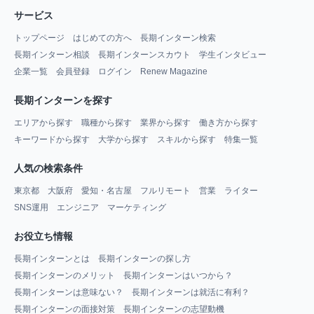
サービス
トップページ
はじめての方へ
長期インターン検索
長期インターン相談
長期インターンスカウト
学生インタビュー
企業一覧
会員登録
ログイン
Renew Magazine
長期インターンを探す
エリアから探す
職種から探す
業界から探す
働き方から探す
キーワードから探す
大学から探す
スキルから探す
特集一覧
人気の検索条件
東京都
大阪府
愛知・名古屋
フルリモート
営業
ライター
SNS運用
エンジニア
マーケティング
お役立ち情報
長期インターンとは
長期インターンの探し方
長期インターンのメリット
長期インターンはいつから？
長期インターンは意味ない？
長期インターンは就活に有利？
長期インターンの面接対策
長期インターンの志望動機