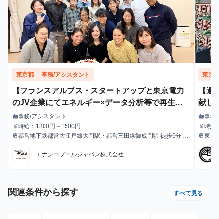
東京都
事務/アシスタント
東京
【フランスアルプス・スタートアップと東京電力
【週
のJV企業にてエネルギー×データ分析等で再生可
献し
能エネルギー主力電源化に挑む！】フィールドス
事務/アシスタント
事務
work
work
職種
職種
タッフ・アシスタントインターン募集 グロ
時給：1300円～1500円
時給1
currency_yen
currency_yen
給与
給与
都営地下鉄都営大江戸線大門駅・都営三田線御成門駅 徒歩6分
東京
train
train
ーバル且つフラットな職場環境でのコミュニケー
最寄駅
最寄駅
JR山手線浜松町駅 徒歩8分
ションスキルの向上機会も図ることができます 残
エナジープールジャパン株式会社
業ほぼなし／大手電力会社と提携／リモート勤務
OK／週に一度の勤務OK
関連条件から探す
すべて見る