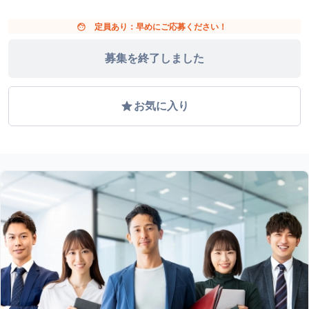
face
定員あり：早めにご応募ください！
募集を終了しました
grade
お気に入り