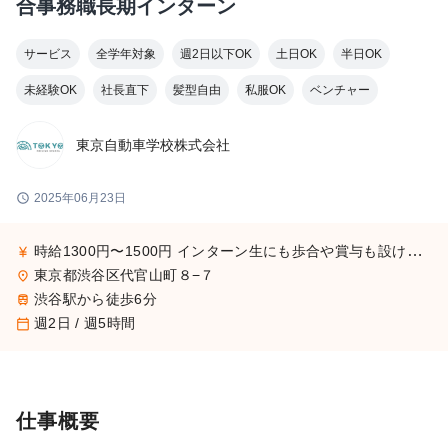
合事務職長期インターン
サービス
全学年対象
週2日以下OK
土日OK
半日OK
未経験OK
社長直下
髪型自由
私服OK
ベンチャー
東京自動車学校株式会社
schedule
2025年06月23日
時給1300円〜1500円 インターン生にも歩合や賞与も設けております♪
currency_yen
東京都渋谷区代官山町８−７
place
渋谷駅から徒歩6分
train
週2日 / 週5時間
calendar_today
仕事概要