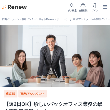
search
support_agent
login
Open
求人検索
無料相談
ログイン
chevron_right
長期インターン・有給インターンサイトRenew（リニュー）
事務/アシスタントの長期インタ
東京都
事務/アシスタント
【週2日OK】珍しいバックオフィス業務の総