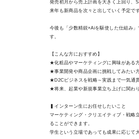
発売初月から売上計画を大きく上回り、S
来年も新商品を次々と出していく予定で
今後も「少数精鋭×Aiを駆使した仕組み
す。
【こんな方におすすめ】
★化粧品やマーケティングに興味がある
★事業開発や商品企画に挑戦してみたい
★D2Cビジネスを戦略～実践まで一気通
★将来、起業や新規事業立ち上げに関わ
▍インターン生にお任せしたいこと
マーケティング・クリエイティブ・戦略
ることができます。
学生という立場であっても成果に応じて