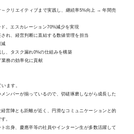
～クリエイティブまで実践し、継続率5%向上 → 年間売
ード。エスカレーション70%減少を実現
任され、経営判断に直結する数値管理を担当
削減
し、タスク漏れ0%の仕組みを構築
グ業務の効率化に貢献
ています。
いメンバーが揃っているので、切磋琢磨しながら成長した
な経営陣とも距離が近く、円滑なコミュニケーションと的
です。
ント出身、慶應卒等の社員やインターン生が多数活躍して