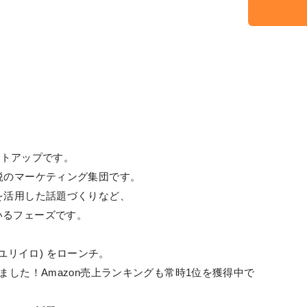
タートアップです。
鋭のマーケティング集団です。
を活用した話題づくりなど、
いるフェーズです。
O(ユリイロ) をローンチ。
ました！Amazon売上ランキングも常時1位を獲得中で