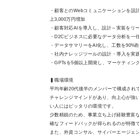
・顧客とのWebコミュニケーションを設計
上3,000万円増加
・顧客対応AIを導入し、設計～実装をリ
・D2Cビジネスに必要なデータ分析を一
・データサマリーをAI化し、工数を90%
・社内ナレッジツールの設計・導入を実践
・GPTsを5個以上開発し、マーケティン
▍職場環境
平均年齢20代後半のメンバーで構成され
チャレンジマインドがあり、向上心が強
い人にはピッタリの環境です。
少数精鋭のため、事業立ち上げ経験豊富
確なフィードバックが得られるのが特徴
また、外資コンサル、サイバーエージェ