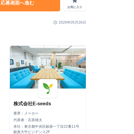
grade
応募画面へ進む
お気に入り
schedule
2026年05月26日
株式会社E-seeds
業界：メーカー
代表者：石原雄太
本社：東京都中央区銀座一丁目22番11号
銀座大竹ビジデンス2F