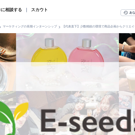
ロに相談する
｜
スカウト
history
あ
n_right
chevron_right
マーケティングの長期インターンシップ
【代表直下】少数精鋭の環境で商品企画からクリエイ