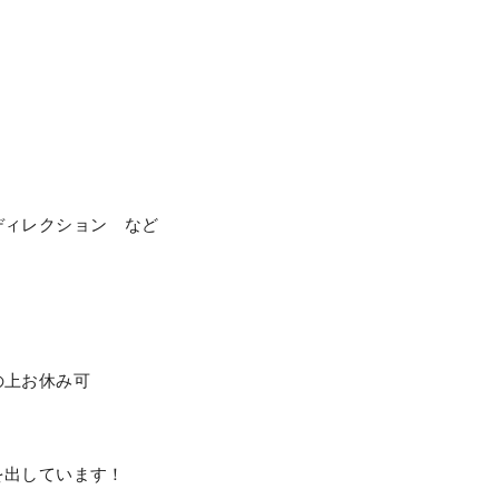
ディレクション など
の上お休み可
を出しています！