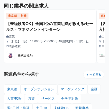
同じ業界の関連求人
東京都
営業
東京
【未経験者OK】全国1位の営業組織が教える/セー
【内
ルス・マネジメントインターン
入社
タン
営業
コン
work
work
職種
職種
【日給】 日給：11,000円〜17,000円 ※研修期間（6日間）は日
【時給
currency_yen
currency_yen
給与
給与
給9,000円 【その他手当】 遠方手当：1,000円/日 フル出勤手当：
給します。 【月給制】 尚、
表参道駅
中目
train
train
最寄駅
最寄駅
5,000円/月 集客手当：1,000円/集客者勤務日数
用意し
り毎月
株式会社As
収> 
入社1
関連条件から探す
すべて見る
東京都
オープンポジション
マーケティング
企画
人事/広報
営業
サービス
全学年対象
週3日以上推奨
土日OK
未経験OK
新規事業