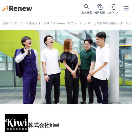
search
support_agent
login
Open
求人検索
無料相談
ログイン
chevron_right
長期インターン・有給インターンサイトRenew（リニュー）
サービス業界の長期インターンシ
株式会社kiwi