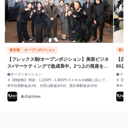
東京都
オープンポジション
東京
【フレックス制/オープンポジション】美容ビジネ
【広
ス×マーケティングで急成長中。2つ上の視座を追
80
求し続けよう。
日勤
オープンポジション
マー
work
work
職種
職種
【時給制】 時給：1,226円～1,800円 ※スキルや経験に応じて昇
【時給
currency_yen
currency_yen
給与
給与
給します。 ※部署によってはインセンティブ制度あり 【月給
給します。 【月給制】 尚、
中目黒駅徒歩3分、代官山駅徒歩5分、恵比寿駅徒歩10分
中目
train
train
最寄駅
最寄駅
制】 尚、フルコミットできる方は月給制もご用意しております。
用意し
月給: 230,000円〜 ※毎月行う評価面談により毎月昇給の可能性
り毎月
株式会社kiwi
あり ※年間の昇給平均額80,000円 <モデル月収> 260,000円 /入
収> 
社6ヶ月 330,000円 /入社1年 400,000円 /入社1年半 500,000
入社1
円 /入社2年