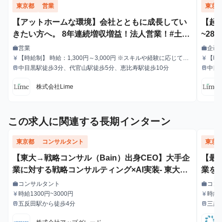
東京都
営業
東京
【アットホームな環境】会社とともに成長してい
【起
きたい方へ。 8年連続増収増益！法人営業！#土日
~28
勤務OK#出勤時間自由
＃マ
営業
企画
work
work
職種
職種
【時給制】 時給：1,300円～3,000円 ※スキルや経験に応じて昇
【時
currency_yen
currency_yen
給与
給与
給します。 【月給制】 尚、フルコミットできる方は月給制もご
給します。 【月給制】 尚、
中目黒駅徒歩3分、代官山駅徒歩5分、恵比寿駅徒歩10分
中目
train
train
最寄駅
最寄駅
用意しております。 月給: 230,000円〜 ※毎月行う評価面談によ
用意し
り毎月昇給の可能性あり ※年間の昇給平均額80,000円 <モデル月
り毎月
株式会社Lime
収> 260,000円 /入社6ヶ月 330,000円 /入社1年 400,000円 /
収> 
入社1年半 500,000円 /入社2年
入社1
この求人に関連する長期インターン
東京都
コンサルタント
東京
【東大→戦略コンサル（Bain）出身CEO】大手企
【最
業に対する戦略コンサルティング×AI実装- 東大早
業を
慶8割・採用率2%以下・文理不問
コンサルタント
コン
work
work
職種
職種
時給1300円~3000円
時給
currency_yen
currency_yen
給与
給与
五反田駅から徒歩4分
三越
train
train
最寄駅
最寄駅
分