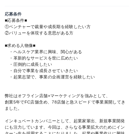
応募条件
■応募条件■
①ベンチャーで裁量や成長期を経験したい方
②バリューを体現する意思がある方
■求める人物像■
・ヘルスケア業界に興味、関心がある
・革新的なサービスを世に広めたい
・圧倒的に成長したい
・自分で事業を成長させていきたい
・起業志望で、事業の企画運営を経験したい
弊社はオフライン店舗×マーケティングを強みとして、
創業5年でFC店舗含め、78店舗と急スピードで事業展開してき
ました。
インキュベートカンパニーとして、起業家輩出、新規事業開発
にも注力しています。今回は、さらなる事業拡大のためにイン
ターン生を採用することになりました。起業や事業作りに興味