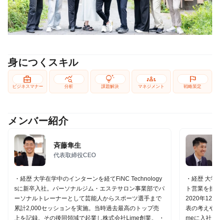
身につくスキル
business_center
query_stats
tips_and_updates
groups
flag
ビジネスマナー
分析
課題解決
マネジメント
戦略策定
メンバー紹介
斉藤隼生
代表取締役CEO
・経歴 大学在学中のインターンを経てFiNC Technology
・経歴 大学
sに新卒入社。パーソナルジム・エステサロン事業部でパ
ト営業を担
ーソナルトレーナーとして芸能人からスポーツ選手まで
2020年12
累計2,000セッションを実施。当時過去最高のトップ売
表の考えや「
上を記録。その後同領域で起業し株式会社Lime創業。 ・
meに入社 