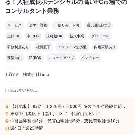
る！入社成長ポテンシャルの高いFC市場での
コンサルタント業務
サービス
全学年対象
一部リモート可
週3日以上推奨
土日OK
半日OK
未経験OK
新規事業
グローバル
研修制度あり
社長直下
インターン生多数
内定実績あり
髪型自由
私服OK
スタートアップ
ベンチャー
株式会社Lime
schedule
2026年04月06日
【時給制】 時給：1,226円～3,000円 ※スキルや経験に応じて昇給します。 【月給制】 尚、フルコミットできる方は月給制もご用意しております。 月給: 230,000円〜 ※毎月行う評価面談により毎月昇給の可能性あり ※年間の昇給平均額80,000円 <モデル月収> 260,000円 /入社6ヶ月 330,000円 /入社1年 400,000円 /入社1年半 500,000円 /入社2年
currency_yen
東京都目黒区上目黒1丁目3-2 代官山宝ビル2
place
中目黒駅徒歩3分、代官山駅徒歩5分、恵比寿駅徒歩10分
train
週4日 / 週25時間
calendar_today