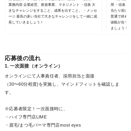
業務内容 企業経営、新規事業、マネジメント ・信条 大
用 ・信条 
きなチャレンジをすること、成果を出すこと。 ・メッセ
当たり前に行
ージ 最良の多い当社で大きなチャレンジをして一緒に成
普通で終わ
長していきましょう！
値観が合う
ましょう！
応募後の流れ
1. 一次面接（オンライン）
オンラインにて人事責任者、採用担当と面接
（30〜60分程度)を実施し、マインドフィットを確認しま
す。
※応募者限定！一次面接時に、
・ハイフ専門店LIME
・眉毛/まつ毛パーマ専門店most eyes