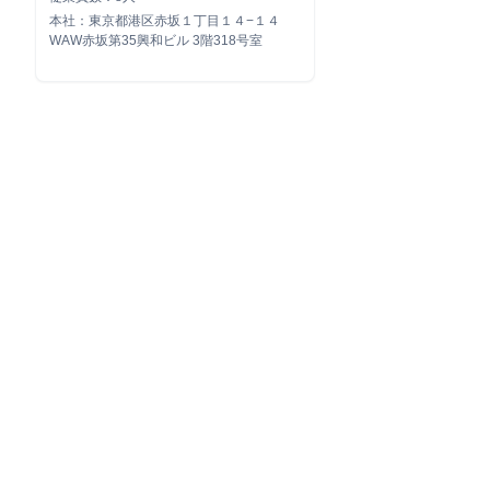
本社：東京都港区赤坂１丁目１４−１４
WAW赤坂第35興和ビル 3階318号室