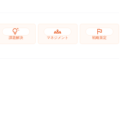
tips_and_updates
groups
flag
課題解決
マネジメント
戦略策定