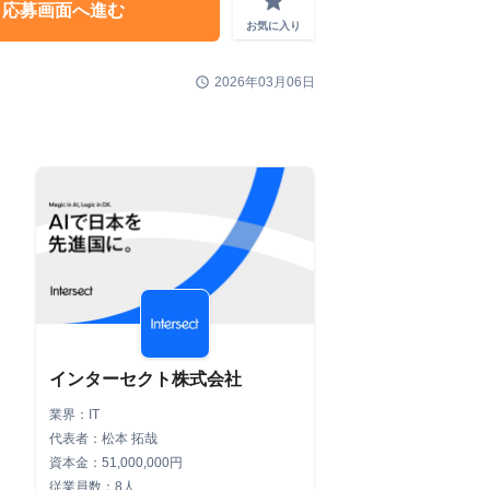
grade
応募画面へ進む
お気に入り
schedule
2026年03月06日
インターセクト株式会社
業界：IT
代表者：松本 拓哉
資本金：51,000,000円
従業員数：8人