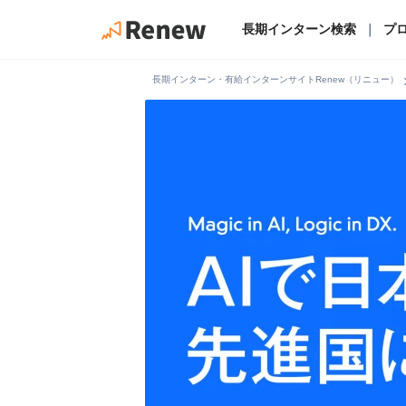
長期インターン検索
｜
プ
chevro
長期インターン・有給インターンサイトRenew（リニュー）