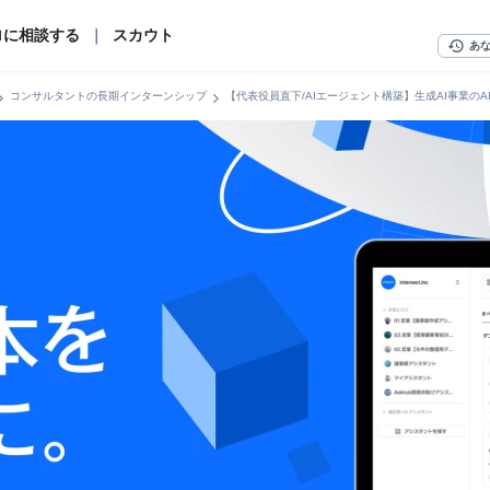
ロに相談する
｜
スカウト
history
あ
n_right
chevron_right
コンサルタントの長期インターンシップ
【代表役員直下/AIエージェント構築】生成AI事業のA