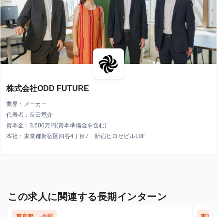
株式会社ODD FUTURE
業界：メーカー
代表者：長田竜介
資本金：3,600万円(資本準備金を含む)
本社：東京都新宿区四谷4丁目7 新宿ヒロセビル10F
この求人に関連する長期インターン
東京都
企画
東京