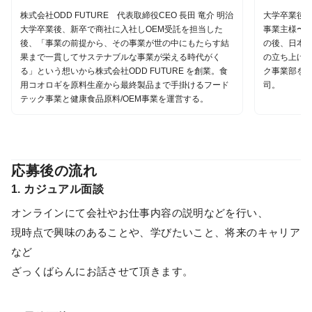
株式会社ODD FUTURE 代表取締役CEO 長田 竜介 明治
大学卒業後、
大学卒業後、新卒で商社に入社しOEM受託を担当した
事業主様〜上
後、「事業の前提から、その事業が世の中にもたらす結
の後、日本
果まで一貫してサステナブルな事業が栄える時代がく
の立ち上げを
る」という想いから株式会社ODD FUTURE を創業。食
ク事業部を管
用コオロギを原料生産から最終製品まで手掛けるフード
司。
テック事業と健康食品原料/OEM事業を運営する。
応募後の流れ
1. カジュアル面談
オンラインにて会社やお仕事内容の説明などを行い、
現時点で興味のあることや、学びたいこと、将来のキャリア
など
ざっくばらんにお話させて頂きます。