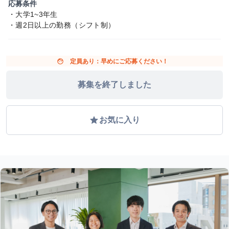
応募条件
・大学1~3年生
・週2日以上の勤務（シフト制）
face
定員あり：早めにご応募ください！
募集を終了しました
grade
お気に入り