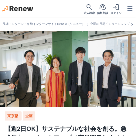
search
support_agent
login
Open
求人検索
無料相談
ログイン
chevron_right
chevron_right
長期インターン・有給インターンサイトRenew（リニュー）
企画の長期インターンシップ
東京都
企画
【週2日OK】サステナブルな社会を創る。急