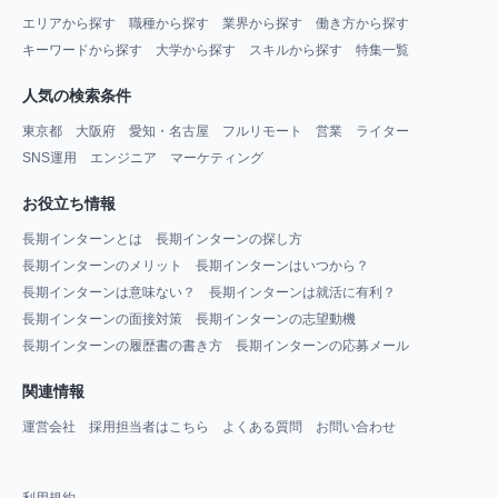
エリアから探す
職種から探す
業界から探す
働き方から探す
キーワードから探す
大学から探す
スキルから探す
特集一覧
人気の検索条件
東京都
大阪府
愛知・名古屋
フルリモート
営業
ライター
SNS運用
エンジニア
マーケティング
お役立ち情報
長期インターンとは
長期インターンの探し方
長期インターンのメリット
長期インターンはいつから？
長期インターンは意味ない？
長期インターンは就活に有利？
長期インターンの面接対策
長期インターンの志望動機
長期インターンの履歴書の書き方
長期インターンの応募メール
関連情報
運営会社
採用担当者はこちら
よくある質問
お問い合わせ
利用規約