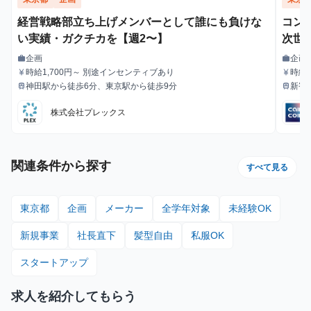
経営戦略部立ち上げメンバーとして誰にも負けな
コン
い実績・ガクチカを【週2〜】
次世
企画
企画
work
work
職種
職種
時給1,700円～ 別途インセンティブあり
時給1
currency_yen
currency_yen
給与
給与
神田駅から徒歩6分、東京駅から徒歩9分
新宿
train
train
最寄駅
最寄駅
徒歩
株式会社プレックス
関連条件から探す
すべて見る
東京都
企画
メーカー
全学年対象
未経験OK
新規事業
社長直下
髪型自由
私服OK
スタートアップ
求人を紹介してもらう