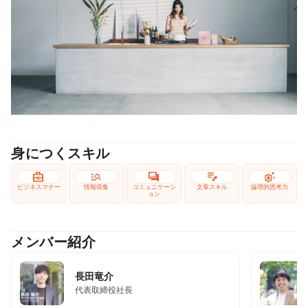
身につくスキル
business_center
manage_search
forum
edit_note
settings_suggest
ビジネスマナー
情報収集
コミュニケーシ
文章スキル
論理的思考力
ョン
メンバー紹介
長田竜介
代表取締役社長