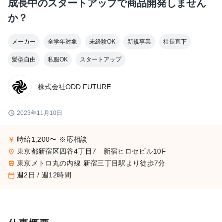
成長中のスタートアップで商品開発しません
か？
メーカー
全学年対象
未経験OK
新規事業
社長直下
髪型自由
私服OK
スタートアップ
株式会社ODD FUTURE
schedule
2023年11月10日
時給1,200〜 ※応相談
currency_yen
東京都新宿区四谷4丁目7 新宿ヒロセビル10F
place
東京メトロ丸の内線 新宿三丁目駅より徒歩7分
train
週2日 / 週12時間
calendar_today