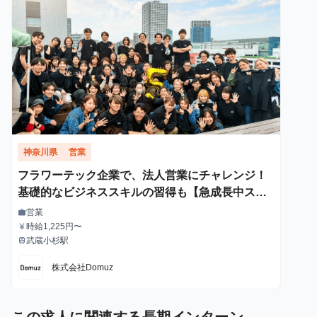
神奈川県
営業
フラワーテック企業で、法人営業にチャレンジ！
基礎的なビジネススキルの習得も【急成長中スタ
ートアップ】
営業
work
職種
時給1,225円〜
currency_yen
給与
武蔵小杉駅
train
最寄駅
株式会社Domuz