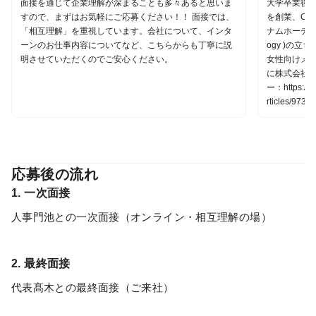
面接を通じて企業理解が深まることも多々あると思いま
大学卒業後
すので、まずはお気軽にご応募ください！！ 面接では、
を創業、CT
「相互理解」を重視しています。会社について、インタ
ナムホーチミンに
ーンのお仕事内容についてなど、こちらからも丁寧に説
ogy )の
明させていただくのでご安心ください。
女性向けメデ
に株式会社D
ー：https://w
rticles/9738
応募後の流れ
1. 一次面接
人事門池との一次面接（オンライン・相互理解の場）
2. 最終面接
代表髙木との最終面接（ご来社）