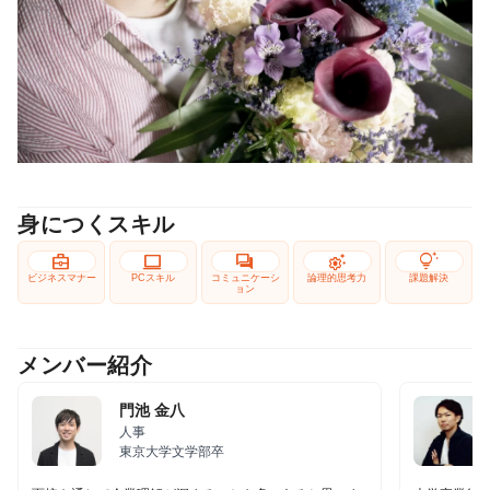
身につくスキル
business_center
computer
forum
settings_suggest
tips_and_updates
ビジネスマナー
PCスキル
コミュニケーシ
論理的思考力
課題解決
ョン
メンバー紹介
門池 金八
人事
東京大学文学部卒