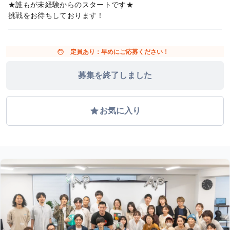
★誰もが未経験からのスタートです★
挑戦をお待ちしております！
face
定員あり：早めにご応募ください！
募集を終了しました
grade
お気に入り