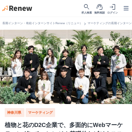
search
support_agent
login
Open
求人検索
無料相談
ログイン
chevron_right
長期インターン・有給インターンサイトRenew（リニュー）
マーケティングの長期インターン
神奈川県
マーケティング
植物と花のD2C企業で、多面的にWebマーケ