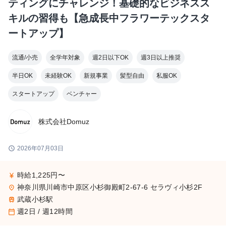
ティングにチャレンジ！基礎的なビジネスス
キルの習得も【急成長中フラワーテックスタ
ートアップ】
流通/小売
全学年対象
週2日以下OK
週3日以上推奨
半日OK
未経験OK
新規事業
髪型自由
私服OK
スタートアップ
ベンチャー
株式会社Domuz
schedule
2026年07月03日
時給1,225円〜
currency_yen
神奈川県川崎市中原区小杉御殿町2-67-6 セラヴィ小杉2F
place
武蔵小杉駅
train
週2日 / 週12時間
calendar_today