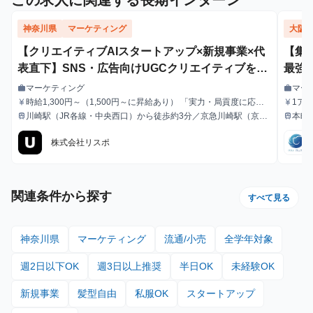
この求人に関連する長期インターン
神奈川県
マーケティング
大阪
【クリエイティブAIスタートアップ×新規事業×代
【集
表直下】SNS・広告向けUGCクリエイティブを制
最強
作する実践型インターン！
エン
マーケティング
マー
work
work
職種
職種
時給1,300円～（1,500円～に昇給あり） 「実力・局貢度に応じ
1ア
currency_yen
currency_yen
給与
給与
て昇給。領域のトップクリエイターを目指して一緒に成長しまし
る毎
川崎駅（JR各線・中央西口）から徒歩約3分／京急川崎駅（京急
本町
train
train
最寄駅
最寄駅
ょう！」
本線）から徒歩約9分
株式会社リスポ
関連条件から探す
すべて見る
神奈川県
マーケティング
流通/小売
全学年対象
週2日以下OK
週3日以上推奨
半日OK
未経験OK
新規事業
髪型自由
私服OK
スタートアップ