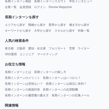
長期インターン相談
長期インターンスカウト
学生インタビュー
企業一覧
会員登録
ログイン
Renew Magazine
長期インターンを探す
エリアから探す
職種から探す
業界から探す
働き方から探す
キーワードから探す
大学から探す
スキルから探す
特集一覧
人気の検索条件
東京都
大阪府
愛知・名古屋
フルリモート
営業
ライター
SNS運用
エンジニア
マーケティング
お役立ち情報
長期インターンとは
長期インターンの探し方
長期インターンのメリット
長期インターンはいつから？
長期インターンは意味ない？
長期インターンは就活に有利？
長期インターンの面接対策
長期インターンの志望動機
長期インターンの履歴書の書き方
長期インターンの応募メール
関連情報