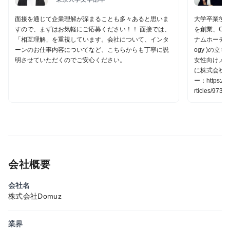
面接を通じて企業理解が深まることも多々あると思いま
大学卒業後
すので、まずはお気軽にご応募ください！！ 面接では、
を創業、CT
「相互理解」を重視しています。会社について、インタ
ナムホーチミンに
ーンのお仕事内容についてなど、こちらからも丁寧に説
ogy )の
明させていただくのでご安心ください。
女性向けメデ
に株式会社D
ー：https://w
rticles/9738
会社概要
会社名
株式会社Domuz
業界