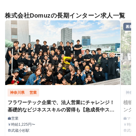
株式会社Domuzの長期インターン求人一覧
募集
神奈川県
営業
神奈
フラワーテック企業で、法人営業にチャレンジ！
植物
基礎的なビジネススキルの習得も【急成長中スタ
ング
ートアップ】
得も
営業
マー
work
work
職種
職種
時給1,225円〜
時給1
currency_yen
currency_yen
給与
給与
武蔵小杉駅
武蔵
train
train
最寄駅
最寄駅