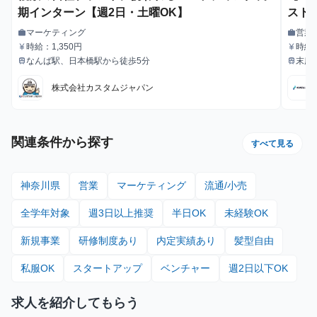
期インターン【週2日・土曜OK】
スト
- 
マーケティング
営業
work
work
職種
職種
プ
時給：1,350円
時給
currency_yen
currency_yen
給与
給与
なんば駅、日本橋駅から徒歩5分
末広
train
train
最寄駅
最寄駅
株式会社カスタムジャパン
関連条件から探す
すべて見る
神奈川県
営業
マーケティング
流通/小売
全学年対象
週3日以上推奨
半日OK
未経験OK
新規事業
研修制度あり
内定実績あり
髪型自由
私服OK
スタートアップ
ベンチャー
週2日以下OK
求人を紹介してもらう