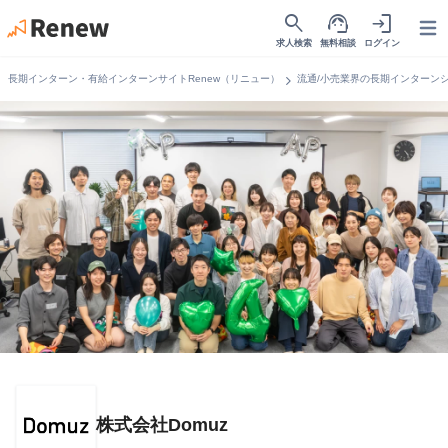
search
support_agent
login
Open
求人検索
無料相談
ログイン
chevron_right
長期インターン・有給インターンサイトRenew（リニュー）
流通/小売業界の長期インターン
株式会社Domuz