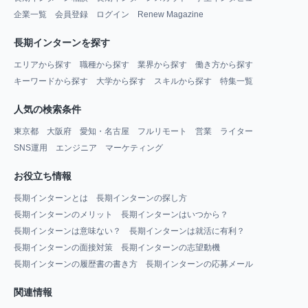
企業一覧
会員登録
ログイン
Renew Magazine
長期インターンを探す
エリアから探す
職種から探す
業界から探す
働き方から探す
キーワードから探す
大学から探す
スキルから探す
特集一覧
人気の検索条件
東京都
大阪府
愛知・名古屋
フルリモート
営業
ライター
SNS運用
エンジニア
マーケティング
お役立ち情報
長期インターンとは
長期インターンの探し方
長期インターンのメリット
長期インターンはいつから？
長期インターンは意味ない？
長期インターンは就活に有利？
長期インターンの面接対策
長期インターンの志望動機
長期インターンの履歴書の書き方
長期インターンの応募メール
関連情報