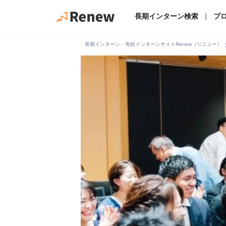
長期インターン検索
｜
プ
chevro
長期インターン・有給インターンサイトRenew（リニュー）