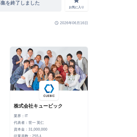
grade
募集を終了しました
お気に入り
schedule
2026年06月16日
株式会社キュービック
業界：IT
代表者：世一 英仁
資本金：31,000,000
従業員数：255人