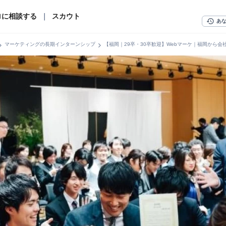
ロに相談する
｜
スカウト
history
あ
n_right
chevron_right
マーケティングの長期インターンシップ
【福岡｜29卒・30卒歓迎】Webマーケ｜福岡から