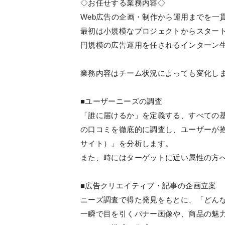
◇お任せする業務内容◇
Web広告の企画・制作から運用までを一
最初は小規模なプロジェクトからスター
円規模の広告運用を任されるインターン
業務内容はチーム状況によっても変化し
■ユーザーニーズの調査
「誰に届けるか」を定義する、すべての基礎
の口コミを徹底的に調査し、ユーザーが
サイト）」を分析します。
また、時にはターゲットに近い属性の方
■広告クリエイティブ・記事の企画立案
ニーズ調査で得た発見をもとに、「どん
一瞬で目を引くバナー画像や、商品の魅力