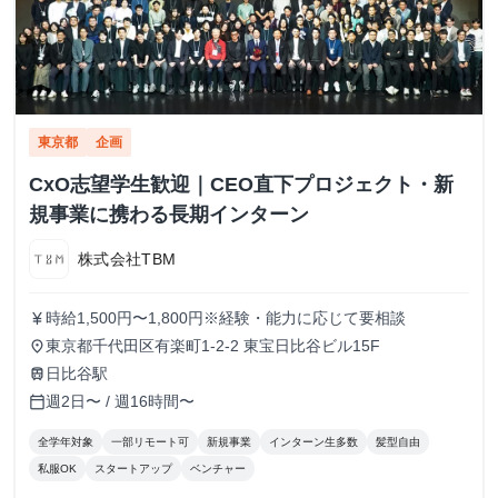
東京都
企画
CxO志望学生歓迎｜CEO直下プロジェクト・新
規事業に携わる長期インターン
株式会社TBM
時給1,500円〜1,800円※経験・能力に応じて要相談
currency_yen
東京都千代田区有楽町1-2-2 東宝日比谷ビル15F
place
日比谷駅
train
週2日〜 / 週16時間〜
calendar_today
全学年対象
一部リモート可
新規事業
インターン生多数
髪型自由
私服OK
スタートアップ
ベンチャー