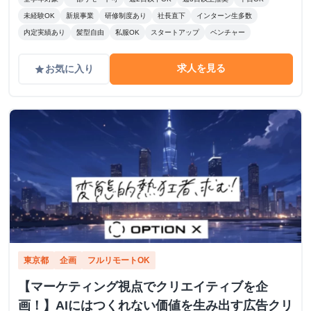
未経験OK
新規事業
研修制度あり
社長直下
インターン生多数
内定実績あり
髪型自由
私服OK
スタートアップ
ベンチャー
求人を見る
お気に入り
grade
東京都
企画
フルリモートOK
【マーケティング視点でクリエイティブを企
画！】AIにはつくれない価値を生み出す広告クリ