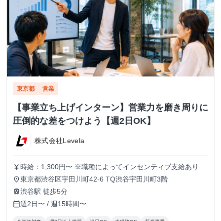
東京都
営業
【事業立ち上げインターン】営業力を磨き周りに
圧倒的な差をつけよう【週2日OK】
株式会社Levela
時給：1,300円〜 ※職種によってインセンティブ支給あり
currency_yen
東京都渋谷区宇田川町42-6 TQ渋谷宇田川町3階
place
渋谷駅 徒歩5分
train
週2日〜 / 週15時間〜
calendar_today