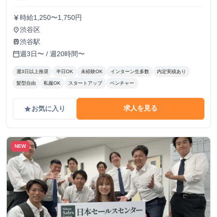
時給1,250〜1,750円
currency_yen
渋谷区
place
渋谷駅
train
週3日〜 / 週20時間〜
calendar_today
週3日以上推奨
半日OK
未経験OK
インターン生多数
内定実績あり
髪型自由
私服OK
スタートアップ
ベンチャー
求人を見る
お気に入り
grade
NEW