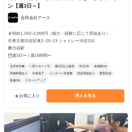
ン【週3日～】
合同会社アース
時給1,250~2,000円（能力・経験に応じて昇給あり）
currency_yen
東京都渋谷区東2−20−13 シャトレー渋谷215
place
渋谷駅
train
週3日〜 / 週15時間〜
calendar_today
全学年対象
一部リモート可
週3日以上推奨
半日OK
未経験OK
研修制度あり
社長直下
インターン生多数
内定実績あり
髪型自由
私服OK
スタートアップ
求人を見る
お気に入り
grade