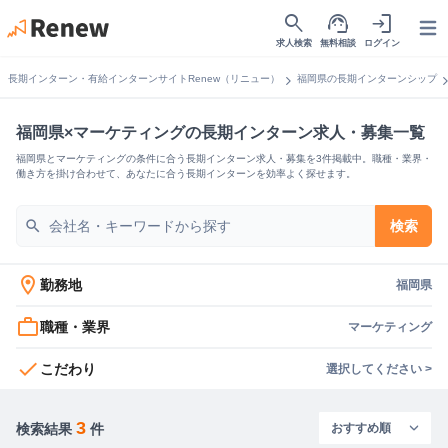
search
support_agent
login
Open
求人検索
無料相談
ログイン
chevron_right
chevron_
長期インターン・有給インターンサイトRenew（リニュー）
福岡県の長期インターンシップ
福岡県×マーケティングの長期インターン求人・募集一覧
福岡県とマーケティングの条件に合う長期インターン求人・募集を3件掲載中。職種・業界・
働き方を掛け合わせて、あなたに合う長期インターンを効率よく探せます。
search
検索
location_on
勤務地
福岡県
work_outline
職種・業界
マーケティング
check
こだわり
選択してください >
3
検索結果
件