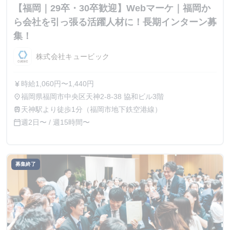
【福岡｜29卒・30卒歓迎】Webマーケ｜福岡か
ら会社を引っ張る活躍人材に！長期インターン募
集！
株式会社キュービック
時給1,060円〜1,440円
currency_yen
福岡県福岡市中央区天神2-8-38 協和ビル3階
place
天神駅より徒歩1分（福岡市地下鉄空港線）
train
週2日〜 / 週15時間〜
calendar_today
募集終了