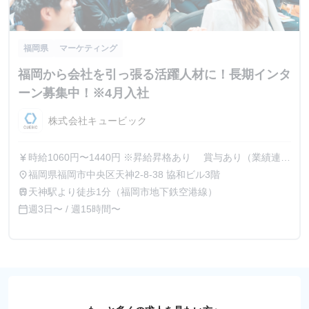
福岡県
マーケティング
福岡から会社を引っ張る活躍人材に！長期インタ
ーン募集中！※4月入社
株式会社キュービック
時給1060円〜1440円 ※昇給昇格あり 賞与あり（業績連
currency_yen
動） 社歴に応じて有給休暇の付与あり
福岡県福岡市中央区天神2-8-38 協和ビル3階
place
天神駅より徒歩1分（福岡市地下鉄空港線）
train
週3日〜 / 週15時間〜
calendar_today