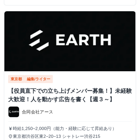
東京都
編集/ライター
【役員直下での立ち上げメンバー募集！】未経験
大歓迎！人を動かす広告を書く【週３～】
合同会社アース
時給1,250~2,000円（能力・経験に応じて昇給あり）
currency_yen
東京都渋谷区東2−20−13 シャトレー渋谷215
place