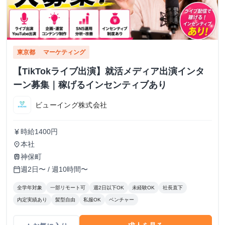
東京都
マーケティング
【TikTokライブ出演】就活メディア出演インタ
ーン募集｜稼げるインセンティブあり
ビューイング株式会社
時給1400円
currency_yen
本社
place
神保町
train
週2日〜 / 週10時間〜
calendar_today
全学年対象
一部リモート可
週2日以下OK
未経験OK
社長直下
内定実績あり
髪型自由
私服OK
ベンチャー