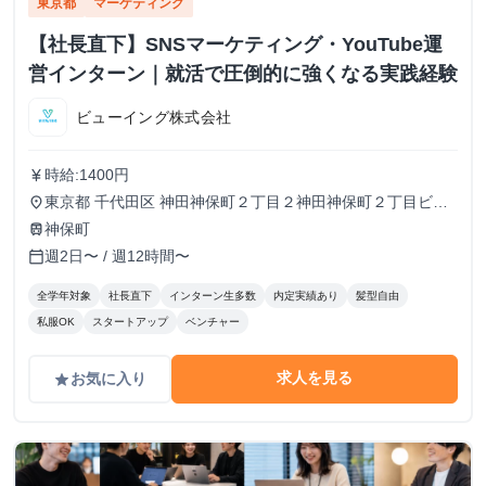
東京都
マーケティング
【社長直下】SNSマーケティング・YouTube運
営インターン｜就活で圧倒的に強くなる実践経験
ビューイング株式会社
時給:1400円
currency_yen
東京都 千代田区 神田神保町２丁目２神田神保町２丁目ビル
place
５０２号室
神保町
train
週2日〜 / 週12時間〜
calendar_today
全学年対象
社長直下
インターン生多数
内定実績あり
髪型自由
私服OK
スタートアップ
ベンチャー
求人を見る
お気に入り
grade