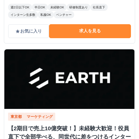
週2日以下OK
半日OK
未経験OK
研修制度あり
社長直下
インターン生多数
私服OK
ベンチャー
求人を見る
お気に入り
grade
東京都
マーケティング
【2期目で売上10億突破！】未経験大歓迎！役員
直下で全部学べる、同世代に差をつけるインター