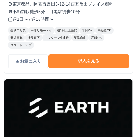
トすれば、学生でも圧倒的な実績と報酬を得られる環境で
東京都品川区西五反田3-12-14西五反田プレイス8階
place
す！
不動前駅徒歩5分、目黒駅徒歩10分
train
週2日〜 / 週15時間〜
calendar_today
全学年対象
一部リモート可
週3日以上推奨
半日OK
未経験OK
新規事業
社長直下
インターン生多数
髪型自由
私服OK
スタートアップ
求人を見る
お気に入り
grade