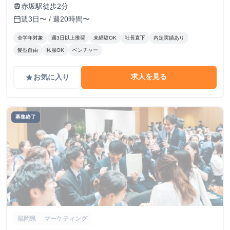
赤坂駅徒歩2分
train
週3日〜 / 週20時間〜
calendar_today
全学年対象
週3日以上推奨
未経験OK
社長直下
内定実績あり
髪型自由
私服OK
ベンチャー
求人を見る
お気に入り
grade
募集終了
福岡県
マーケティング