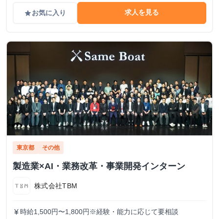
求人を見る
お気に入り
grade
東京都
その他
製造業×AI・業務改革・事業開発インターン
株式会社TBM
時給1,500円〜1,800円※経験・能力に応じて要相談
currency_yen