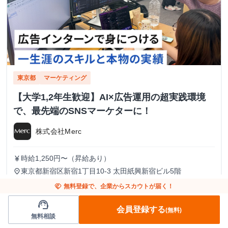
東京都
マーケティング
【大学1,2年生歓迎】AI×広告運用の超実践環境
で、最先端のSNSマーケターに！
株式会社Merc
時給1,250円〜（昇給あり）
currency_yen
東京都新宿区新宿1丁目10-3 太田紙興新宿ビル5階
place
新宿御苑前駅から徒歩3分、リモート勤務も可能
train
handshake
無料登録で、企業からスカウトが届く！
週3日〜 / 週20時間〜
calendar_today
support_agent
会員登録する
(無料)
全学年対象
一部リモート可
週3日以上推奨
土日OK
半日OK
無料相談
未経験OK
新規事業
研修制度あり
インターン生多数
内定実績あり