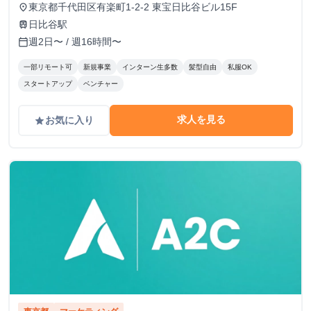
東京都千代田区有楽町1-2-2 東宝日比谷ビル15F
place
日比谷駅
train
週2日〜 / 週16時間〜
calendar_today
一部リモート可
新規事業
インターン生多数
髪型自由
私服OK
スタートアップ
ベンチャー
求人を見る
お気に入り
grade