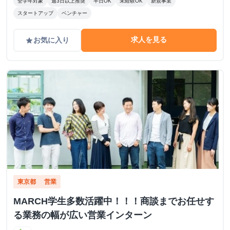
全学年対象
週3日以上推奨
半日OK
未経験OK
新規事業
スタートアップ
ベンチャー
求人を見る
お気に入り
grade
東京都
営業
MARCH学生多数活躍中！！！商談までお任せす
る業務の幅が広い営業インターン