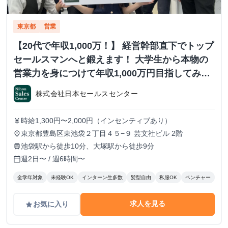
東京都
営業
【20代で年収1,000万！】 経営幹部直下でトップ
セールスマンへと鍛えます！ 大学生から本物の
営業力を身につけて年収1,000万円目指してみま
せんか？ ※当社直結内定あり #学歴不問 #未経験
株式会社日本セールスセンター
可 #1.2年生可 - 株式会社日本セールスセンター
の長期・有給インターンシップ
時給1,300円〜2,000円（インセンティブあり）
currency_yen
東京都豊島区東池袋２丁目４５−９ 芸文社ビル 2階
place
池袋駅から徒歩10分、大塚駅から徒歩9分
train
週2日〜 / 週6時間〜
calendar_today
全学年対象
未経験OK
インターン生多数
髪型自由
私服OK
ベンチャー
求人を見る
お気に入り
grade