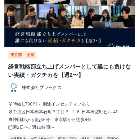
東京都
企画
経営戦略部立ち上げメンバーとして誰にも負けな
い実績・ガクチカを【週2〜】
株式会社プレックス
時給1,700円～ 別途インセンティブあり
currency_yen
中央区日本橋本石町３丁目３−１６ 日本橋室町ビル 4F
place
神田駅から徒歩6分、東京駅から徒歩9分
train
週2日〜 / 週10時間〜
calendar_today
全学年対象
一部リモート可
週2日以下OK
週3日以上推奨
半日OK