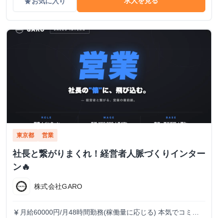
求人を見る
お気に入り
grade
東京都
営業
社長と繋がりまくれ！経営者人脈づくりインター
ン🔥
株式会社GARO
月給60000円/月48時間勤務(稼働量に応じる) 本気でコミッ
currency_yen