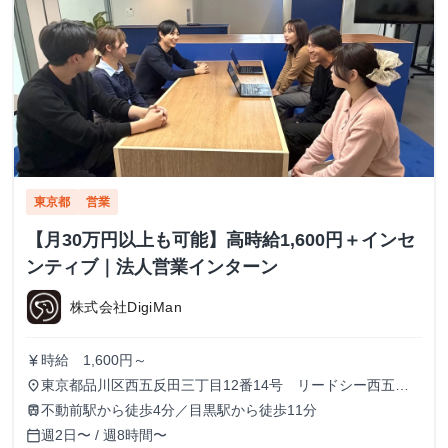
東京都
営業
【月30万円以上も可能】高時給1,600円＋インセ
ンティブ｜法人営業インターン
株式会社DigiMan
時給 1,600円～
currency_yen
東京都品川区西五反田三丁目12番14号 リードシー西五反
place
田ビル7-8階（受付8階）
不動前駅から徒歩4分／目黒駅から徒歩11分
train
週2日〜 / 週8時間〜
calendar_today