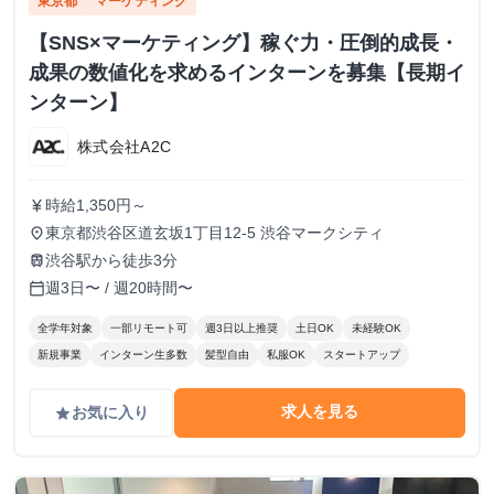
東京都
マーケティング
【SNS×マーケティング】稼ぐ力・圧倒的成長・
成果の数値化を求めるインターンを募集【長期イ
ンターン】
株式会社A2C
時給1,350円～
currency_yen
東京都渋谷区道玄坂1丁目12-5 渋谷マークシティ
place
渋谷駅から徒歩3分
train
週3日〜 / 週20時間〜
calendar_today
全学年対象
一部リモート可
週3日以上推奨
土日OK
未経験OK
新規事業
インターン生多数
髪型自由
私服OK
スタートアップ
求人を見る
お気に入り
grade