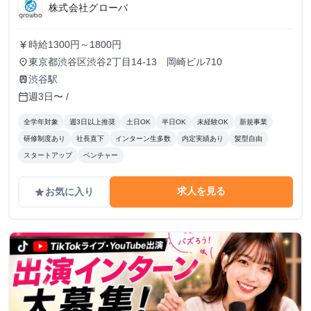
株式会社グローバ
時給1300円～1800円
currency_yen
東京都渋谷区渋谷2丁目14-13 岡崎ビル710
place
渋谷駅
train
週3日〜 /
calendar_today
全学年対象
週3日以上推奨
土日OK
半日OK
未経験OK
新規事業
研修制度あり
社長直下
インターン生多数
内定実績あり
髪型自由
スタートアップ
ベンチャー
求人を見る
お気に入り
grade