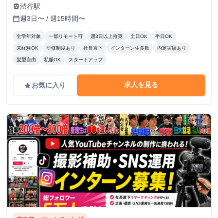
渋谷駅
train
週3日〜 / 週15時間〜
calendar_today
全学年対象
一部リモート可
週3日以上推奨
土日OK
半日OK
未経験OK
研修制度あり
社長直下
インターン生多数
内定実績あり
髪型自由
私服OK
スタートアップ
求人を見る
お気に入り
grade