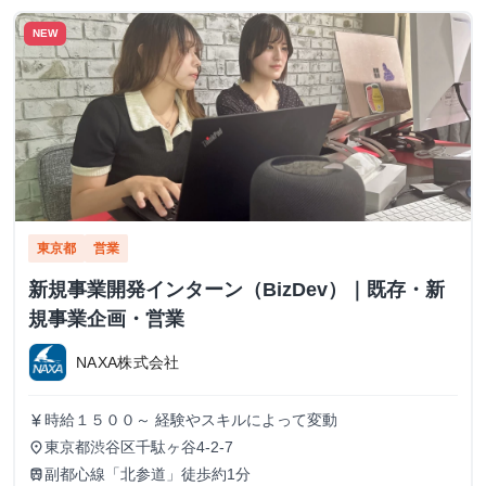
NEW
東京都
営業
新規事業開発インターン（BizDev）｜既存・新
規事業企画・営業
NAXA株式会社
時給１５００～ 経験やスキルによって変動
currency_yen
東京都渋谷区千駄ヶ谷4-2-7
place
副都心線「北参道」徒歩約1分
train