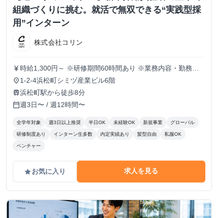
組織づくりに挑む。就活で無双できる“実践型採
用”インターン
株式会社コリン
時給1,300円～ ※研修期間60時間あり ※業務内容・勤務状
currency_yen
況により決定
1-2-4浜松町シミヅ産業ビル6階
place
浜松町駅から徒歩8分
train
週3日〜 / 週12時間〜
calendar_today
全学年対象
週3日以上推奨
半日OK
未経験OK
新規事業
グローバル
研修制度あり
インターン生多数
内定実績あり
髪型自由
私服OK
ベンチャー
求人を見る
お気に入り
grade