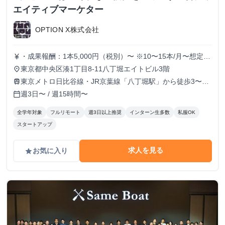
エイティブマーケター
OPTION X株式会社
・成果報酬：1本5,000円（税別）〜 ※10〜15本/月〜想定
currency_yen
※経験、実績、能力等によって変動 ※トライアル期間の場
東京都中央区湊1丁目8-11八丁堀エイトビル3階
place
合変動あり
東京メトロ日比谷線・JR京葉線「八丁堀駅」から徒歩3〜6
train
分
週3日〜 / 週15時間〜
calendar_today
全学年対象
フルリモート
週3日以上推奨
インターン生多数
私服OK
スタートアップ
求人を見る
お気に入り
grade