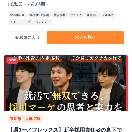
週2日〜 / 週3時間〜
calendar_today
全学年対象
週3日以上推奨
新規事業
社長直下
髪型自由
私服OK
スタートアップ
ベンチャー
求人を見る
お気に入り
grade
NEW
東京都
人事/広報
【週3〜／フレックス】新卒採用責任者の直下で