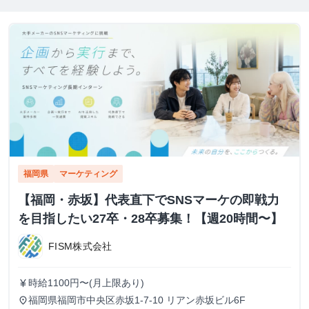
福岡県
マーケティング
【福岡・赤坂】代表直下でSNSマーケの即戦力
を目指したい27卒・28卒募集！【週20時間〜】
FISM株式会社
時給1100円〜(月上限あり)
currency_yen
福岡県福岡市中央区赤坂1-7-10 リアン赤坂ビル6F
place