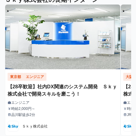
東京都
エンジニア
大阪
【28卒歓迎】社内DX関連のシステム開発 Ｓｋｙ
【2
株式会社で開発スキルを磨こう！
株式
エンジニア
エン
work
work
職種
職種
時給2,000円～
時給2
currency_yen
currency_yen
給与
給与
品川駅徒歩2分
JR大
train
train
最寄駅
最寄駅
梅田
Ｓｋｙ株式会社