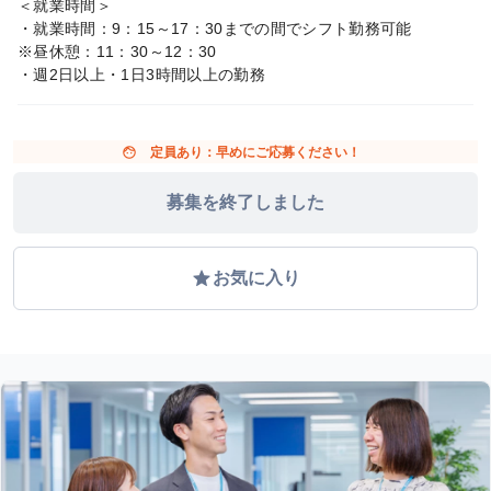
＜就業時間＞
・就業時間：9：15～17：30までの間でシフト勤務可能
※昼休憩：11：30～12：30
・週2日以上・1日3時間以上の勤務
face
定員あり：早めにご応募ください！
募集を終了しました
grade
お気に入り