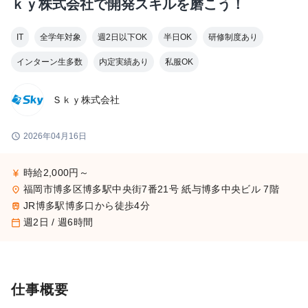
ｋｙ株式会社で開発スキルを磨こう！
IT
全学年対象
週2日以下OK
半日OK
研修制度あり
インターン生多数
内定実績あり
私服OK
Ｓｋｙ株式会社
schedule
2026年04月16日
時給2,000円～
currency_yen
福岡市博多区博多駅中央街7番21号 紙与博多中央ビル 7階
place
JR博多駅博多口から徒歩4分
train
週2日 / 週6時間
calendar_today
仕事概要