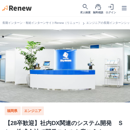
search
support_agent
login
Open
求人検索
無料相談
ログイン
chevron_right
長期インターン・有給インターンサイトRenew（リニュー）
エンジニアの長期インターンシッ
福岡県
エンジニア
【28卒歓迎】社内DX関連のシステム開発 Ｓ