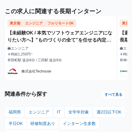
この求人に関連する長期インターン
東京都
エンジニア
フルリモートOK
東京
【未経験OK / 本気でソフトウェアエンジニアにな
【週
りたい方へ】"ものづくりの全て"を任せる内定直
長期
結型エンジニア長期インターン
エンジニア
エン
work
work
職種
職種
時給1,250円~
時給：
currency_yen
currency_yen
給与
給与
田町駅 徒歩8分 / 三田駅 徒歩9分
神谷
train
train
最寄駅
最寄駅
（南
株式会社Techouse
関連条件から探す
すべて見る
福岡県
エンジニア
IT
全学年対象
週2日以下OK
半日OK
研修制度あり
インターン生多数