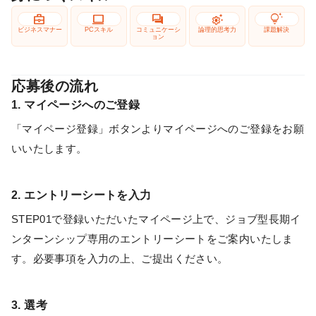
business_center
computer
forum
settings_suggest
tips_and_updates
ビジネスマナー
PCスキル
コミュニケーシ
論理的思考力
課題解決
ョン
応募後の流れ
1. マイページへのご登録
「マイページ登録」ボタンよりマイページへのご登録をお願
いいたします。
2. エントリーシートを入力
STEP01で登録いただいたマイページ上で、ジョブ型長期イ
ンターンシップ専用のエントリーシートをご案内いたしま
す。必要事項を入力の上、ご提出ください。
3. 選考