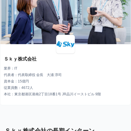
Ｓｋｙ株式会社
業界：IT
代表者：代表取締役 会長 大浦 淳司
資本金：15億円
従業員数：4672人
本社：東京都港区港南2丁目18番1号 JR品川イーストビル 9階
Ｓｋｙ株式会社の長期インターン