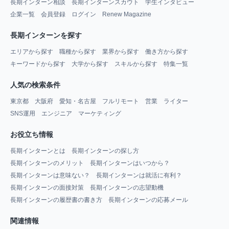
長期インターン相談
長期インターンスカウト
学生インタビュー
企業一覧
会員登録
ログイン
Renew Magazine
長期インターンを探す
エリアから探す
職種から探す
業界から探す
働き方から探す
キーワードから探す
大学から探す
スキルから探す
特集一覧
人気の検索条件
東京都
大阪府
愛知・名古屋
フルリモート
営業
ライター
SNS運用
エンジニア
マーケティング
お役立ち情報
長期インターンとは
長期インターンの探し方
長期インターンのメリット
長期インターンはいつから？
長期インターンは意味ない？
長期インターンは就活に有利？
長期インターンの面接対策
長期インターンの志望動機
長期インターンの履歴書の書き方
長期インターンの応募メール
関連情報