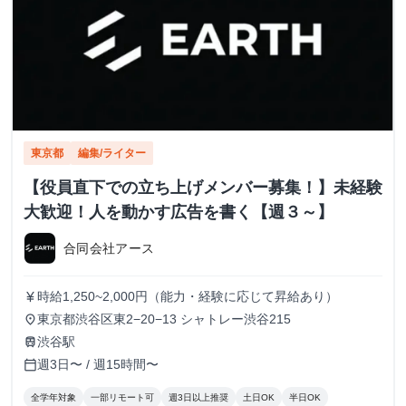
東京都
編集/ライター
【役員直下での立ち上げメンバー募集！】未経験
大歓迎！人を動かす広告を書く【週３～】
合同会社アース
時給1,250~2,000円（能力・経験に応じて昇給あり）
currency_yen
東京都渋谷区東2−20−13 シャトレー渋谷215
place
渋谷駅
train
週3日〜 / 週15時間〜
calendar_today
全学年対象
一部リモート可
週3日以上推奨
土日OK
半日OK