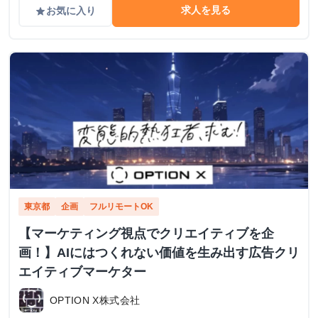
求人を見る
お気に入り
grade
東京都
企画
フルリモートOK
【マーケティング視点でクリエイティブを企
画！】AIにはつくれない価値を生み出す広告クリ
エイティブマーケター
OPTION X株式会社