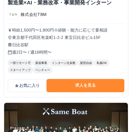
製造業×AI・業務改革・事業開発インターン
株式会社TBM
時給1,500円〜1,800円※経験・能力に応じて要相談
currency_yen
東京都千代田区有楽町1-2-2 東宝日比谷ビル15F
place
日比谷駅
train
週2日〜 / 週16時間〜
calendar_today
一部リモート可
新規事業
インターン生多数
髪型自由
私服OK
スタートアップ
ベンチャー
求人を見る
お気に入り
grade