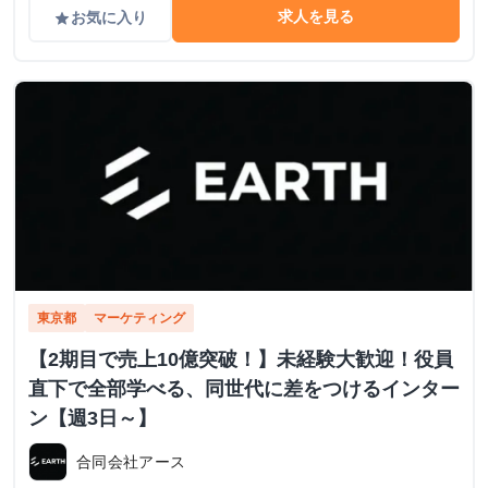
求人を見る
お気に入り
grade
東京都
マーケティング
【2期目で売上10億突破！】未経験大歓迎！役員
直下で全部学べる、同世代に差をつけるインター
ン【週3日～】
合同会社アース