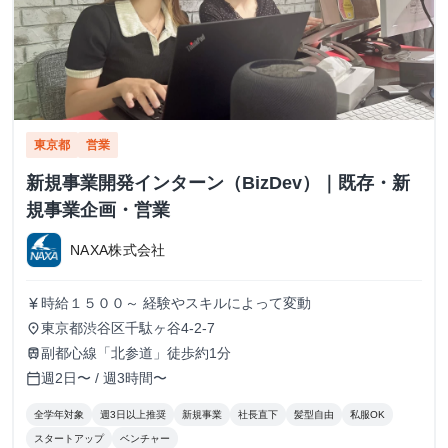
東京都
営業
新規事業開発インターン（BizDev）｜既存・新
規事業企画・営業
NAXA株式会社
時給１５００～ 経験やスキルによって変動
currency_yen
東京都渋谷区千駄ヶ谷4-2-7
place
副都心線「北参道」徒歩約1分
train
週2日〜 / 週3時間〜
calendar_today
全学年対象
週3日以上推奨
新規事業
社長直下
髪型自由
私服OK
スタートアップ
ベンチャー