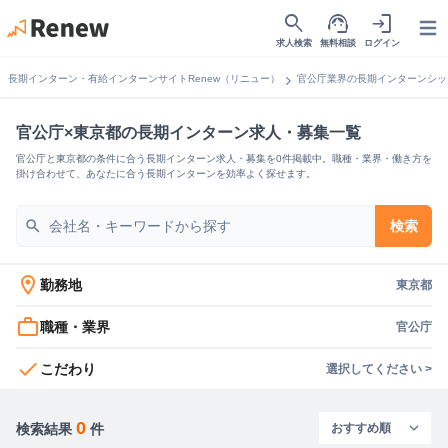
search
support_agent
login
Open
求人検索
無料相談
ログイン
chevron_right
長期インターン・有給インターンサイトRenew（リニュー）
官公庁業界の長期インターンシッ
官公庁×東京都の長期インターン求人・募集一覧
官公庁と東京都の条件に合う長期インターン求人・募集を0件掲載中。職種・業界・働き方を
掛け合わせて、あなたに合う長期インターンを効率よく探せます。
search
検索
location_on
勤務地
東京都
work_outline
職種・業界
官公庁
check
こだわり
選択してください >
0
検索結果
件