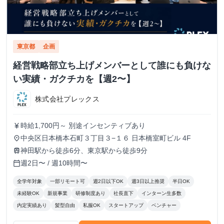
東京都
企画
経営戦略部立ち上げメンバーとして誰にも負けな
い実績・ガクチカを【週2〜】
株式会社プレックス
時給1,700円～ 別途インセンティブあり
currency_yen
中央区日本橋本石町３丁目３−１６ 日本橋室町ビル 4F
place
神田駅から徒歩6分、東京駅から徒歩9分
train
週2日〜 / 週10時間〜
calendar_today
全学年対象
一部リモート可
週2日以下OK
週3日以上推奨
半日OK
未経験OK
新規事業
研修制度あり
社長直下
インターン生多数
内定実績あり
髪型自由
私服OK
スタートアップ
ベンチャー