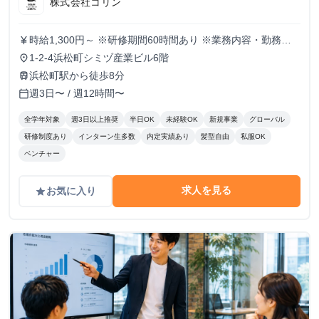
株式会社コリン
時給1,300円～ ※研修期間60時間あり ※業務内容・勤務状
currency_yen
況により決定
1-2-4浜松町シミヅ産業ビル6階
place
浜松町駅から徒歩8分
train
週3日〜 / 週12時間〜
calendar_today
全学年対象
週3日以上推奨
半日OK
未経験OK
新規事業
グローバル
研修制度あり
インターン生多数
内定実績あり
髪型自由
私服OK
ベンチャー
求人を見る
お気に入り
grade