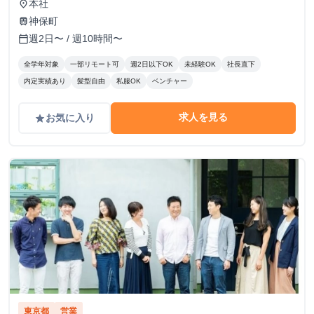
本社
place
神保町
train
週2日〜 / 週10時間〜
calendar_today
全学年対象
一部リモート可
週2日以下OK
未経験OK
社長直下
内定実績あり
髪型自由
私服OK
ベンチャー
求人を見る
お気に入り
grade
東京都
営業