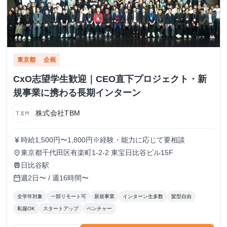
東京都
企画
CxO志望学生歓迎｜CEO直下プロジェクト・新
規事業に携わる長期インターン
株式会社TBM
時給1,500円〜1,800円※経験・能力に応じて要相談
currency_yen
東京都千代田区有楽町1-2-2 東宝日比谷ビル15F
place
日比谷駅
train
週2日〜 / 週16時間〜
calendar_today
全学年対象
一部リモート可
新規事業
インターン生多数
髪型自由
私服OK
スタートアップ
ベンチャー