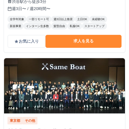
渋谷駅から徒歩3分
train
週3日〜 / 週20時間〜
calendar_today
全学年対象
一部リモート可
週3日以上推奨
土日OK
未経験OK
新規事業
インターン生多数
髪型自由
私服OK
スタートアップ
求人を見る
お気に入り
grade
東京都
その他