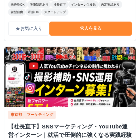
未経験OK
研修制度あり
社長直下
インターン生多数
内定実績あり
髪型自由
私服OK
スタートアップ
求人を見る
お気に入り
grade
東京都
マーケティング
【社長直下】SNSマーケティング・YouTube運
営インターン｜就活で圧倒的に強くなる実践経験