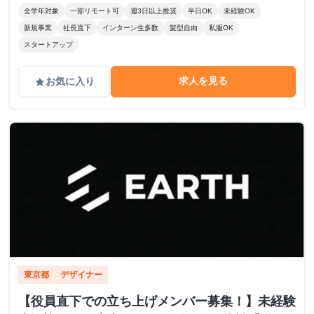
全学年対象
一部リモート可
週3日以上推奨
半日OK
未経験OK
新規事業
社長直下
インターン生多数
髪型自由
私服OK
スタートアップ
求人を見る
お気に入り
grade
東京都
デザイナー
【役員直下での立ち上げメンバー募集！】未経験