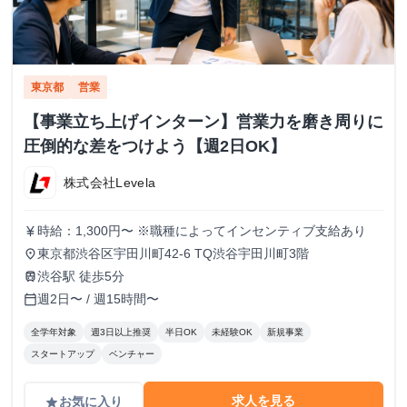
東京都
営業
【事業立ち上げインターン】営業力を磨き周りに
圧倒的な差をつけよう【週2日OK】
株式会社Levela
時給：1,300円〜 ※職種によってインセンティブ支給あり
currency_yen
東京都渋谷区宇田川町42-6 TQ渋谷宇田川町3階
place
渋谷駅 徒歩5分
train
週2日〜 / 週15時間〜
calendar_today
全学年対象
週3日以上推奨
半日OK
未経験OK
新規事業
スタートアップ
ベンチャー
求人を見る
お気に入り
grade