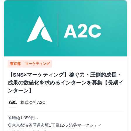
東京都
マーケティング
【SNS×マーケティング】稼ぐ力・圧倒的成長・
成果の数値化を求めるインターンを募集【長期イ
ンターン】
株式会社A2C
時給1,350円～
currency_yen
東京都渋谷区道玄坂1丁目12-5 渋谷マークシティ
place