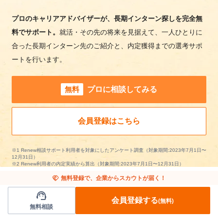
プロのキャリアアドバイザーが、長期インターン探しを完全無
料でサポート。
就活・その先の将来を見据えて、一人ひとりに
合った長期インターン先のご紹介と、内定獲得までの選考サポ
ートを行います。
無料
プロに相談してみる
会員登録はこちら
※1 Renew相談サポート利用者を対象にしたアンケート調査（対象期間:2023年7月1日〜
12月31日）
※2 Renew利用者の内定実績から算出（対象期間:2023年7月1日〜12月31日）
handshake
無料登録で、企業からスカウトが届く！
support_agent
会員登録する
(無料)
無料相談