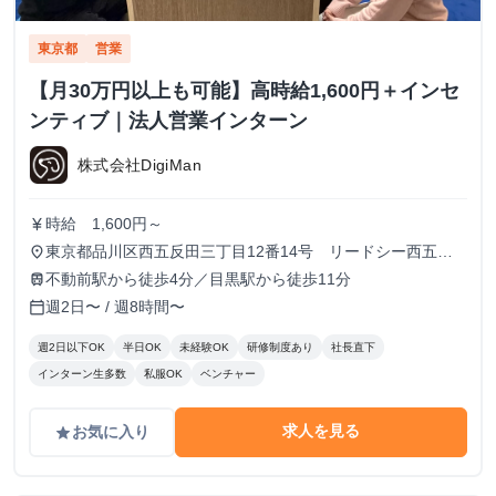
東京都
営業
【月30万円以上も可能】高時給1,600円＋インセ
ンティブ｜法人営業インターン
株式会社DigiMan
時給 1,600円～
currency_yen
東京都品川区西五反田三丁目12番14号 リードシー西五反
place
田ビル7-8階（受付8階）
不動前駅から徒歩4分／目黒駅から徒歩11分
train
週2日〜 / 週8時間〜
calendar_today
週2日以下OK
半日OK
未経験OK
研修制度あり
社長直下
インターン生多数
私服OK
ベンチャー
求人を見る
お気に入り
grade