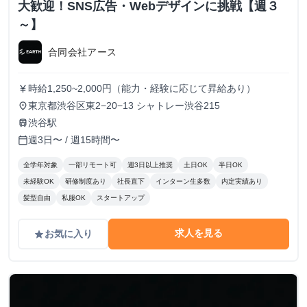
大歓迎！SNS広告・Webデザインに挑戦【週３
～】
合同会社アース
時給1,250~2,000円（能力・経験に応じて昇給あり）
currency_yen
東京都渋谷区東2−20−13 シャトレー渋谷215
place
渋谷駅
train
週3日〜 / 週15時間〜
calendar_today
全学年対象
一部リモート可
週3日以上推奨
土日OK
半日OK
未経験OK
研修制度あり
社長直下
インターン生多数
内定実績あり
髪型自由
私服OK
スタートアップ
求人を見る
お気に入り
grade