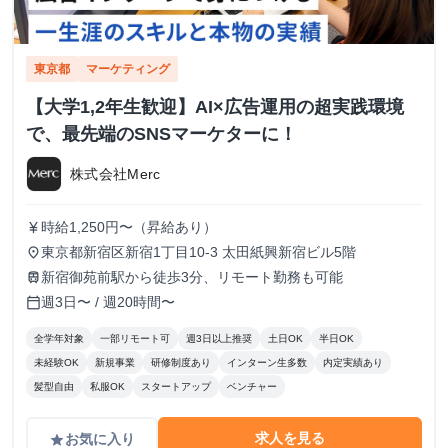
東京都
マーケティング
【大学1,2年生歓迎】AI×広告運用の超実践環境
で、最先端のSNSマーケターに！
株式会社Merc
時給1,250円〜（昇給あり）
currency_yen
東京都新宿区新宿1丁目10-3 太田紙興新宿ビル5階
place
新宿御苑前駅から徒歩3分、リモート勤務も可能
train
週3日〜 / 週20時間〜
calendar_today
全学年対象
一部リモート可
週3日以上推奨
土日OK
半日OK
未経験OK
新規事業
研修制度あり
インターン生多数
内定実績あり
髪型自由
私服OK
スタートアップ
ベンチャー
求人を見る
お気に入り
grade