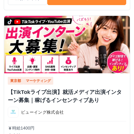
東京都
マーケティング
【TikTokライブ出演】就活メディア出演インタ
ーン募集｜稼げるインセンティブあり
ビューイング株式会社
時給1400円
currency_yen