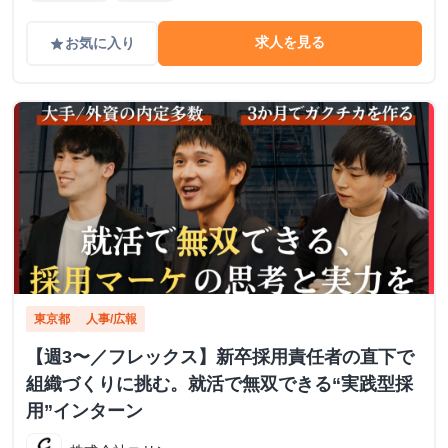
求人を見る
お気に入り
grade
東京都
人事/広報
【週3〜／フレックス】新卒採用責任者の直下で
組織づくりに挑む。就活で無双できる“実践型採
用”インターン