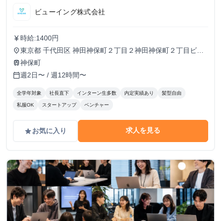
ビューイング株式会社
時給:1400円
currency_yen
東京都 千代田区 神田神保町２丁目２神田神保町２丁目ビル
place
５０２号室
神保町
train
週2日〜 / 週12時間〜
calendar_today
全学年対象
社長直下
インターン生多数
内定実績あり
髪型自由
私服OK
スタートアップ
ベンチャー
求人を見る
お気に入り
grade