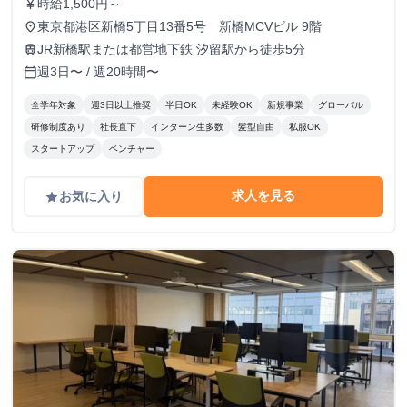
時給1,500円～
currency_yen
東京都港区新橋5丁目13番5号 新橋MCVビル 9階
place
JR新橋駅または都営地下鉄 汐留駅から徒歩5分
train
週3日〜 / 週20時間〜
calendar_today
全学年対象
週3日以上推奨
半日OK
未経験OK
新規事業
グローバル
研修制度あり
社長直下
インターン生多数
髪型自由
私服OK
スタートアップ
ベンチャー
求人を見る
お気に入り
grade