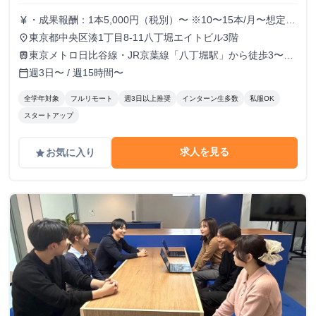
・成果報酬：1本5,000円（税別）〜 ※10〜15本/月〜想定
currency_yen
※経験、実績、能力等によって変動 ※トライアル期間の場
東京都中央区湊1丁目8-11八丁堀エイトビル3階
place
合変動あり
東京メトロ日比谷線・JR京葉線「八丁堀駅」から徒歩3〜6
train
分
週3日〜 / 週15時間〜
calendar_today
全学年対象
フルリモート
週3日以上推奨
インターン生多数
私服OK
スタートアップ
求人を見る
お気に入り
grade