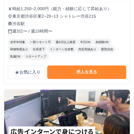
時給1,250~2,000円（能力・経験に応じて昇給あり）
currency_yen
東京都渋谷区東2−20−13 シャトレー渋谷215
place
渋谷駅
train
週3日〜 / 週15時間〜
calendar_today
全学年対象
一部リモート可
週3日以上推奨
半日OK
未経験OK
研修制度あり
社長直下
インターン生多数
内定実績あり
髪型自由
私服OK
スタートアップ
求人を見る
お気に入り
grade