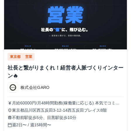
東京都
営業
社長と繋がりまくれ！経営者人脈づくりインター
ン🔥
株式会社GARO
月給60000円/月48時間勤務(稼働量に応じる) 本気でコミッ
currency_yen
トすれば、学生でも圧倒的な実績と報酬を得られる環境で
東京都品川区西五反田3-12-14西五反田プレイス8階
place
す！
不動前駅徒歩5分、目黒駅徒歩10分
train
週2日〜 / 週15時間〜
calendar_today