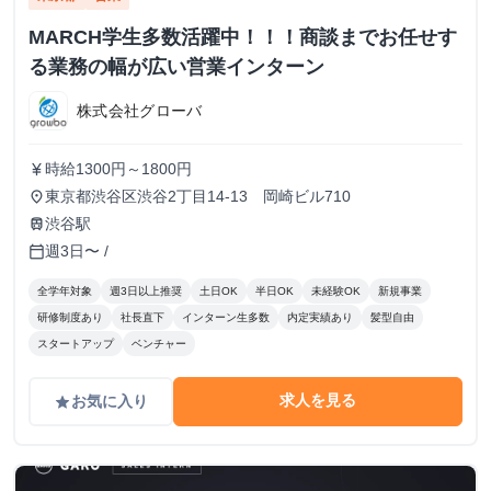
MARCH学生多数活躍中！！！商談までお任せす
る業務の幅が広い営業インターン
株式会社グローバ
時給1300円～1800円
currency_yen
東京都渋谷区渋谷2丁目14-13 岡崎ビル710
place
渋谷駅
train
週3日〜 /
calendar_today
全学年対象
週3日以上推奨
土日OK
半日OK
未経験OK
新規事業
研修制度あり
社長直下
インターン生多数
内定実績あり
髪型自由
スタートアップ
ベンチャー
求人を見る
お気に入り
grade