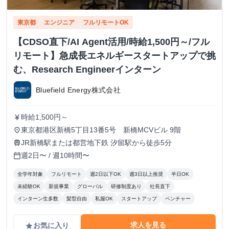
東京都
エンジニア
フルリモートOK
【CDSO直下/AI Agent活用/時給1,500円～/フル
リモート】急成長エネルギースタートアップで挑
む、Research Engineerインターン
Bluefield Energy株式会社
時給1,500円～
currency_yen
東京都港区新橋5丁目13番5号 新橋MCVビル 9階
place
JR新橋駅または都営地下鉄 汐留駅から徒歩5分
train
週2日〜 / 週10時間〜
calendar_today
全学年対象
フルリモート
週2日以下OK
週3日以上推奨
半日OK
未経験OK
新規事業
グローバル
研修制度あり
社長直下
インターン生多数
髪型自由
私服OK
スタートアップ
ベンチャー
求人を見る
お気に入り
grade