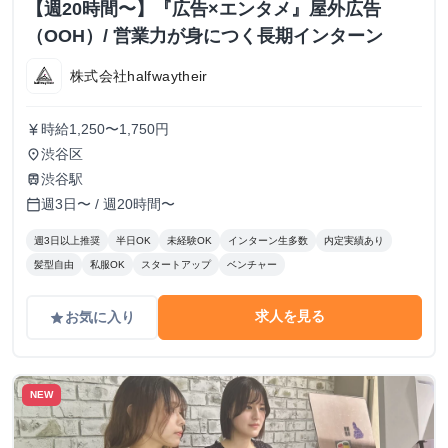
【週20時間〜】『広告×エンタメ』屋外広告
（OOH）/ 営業力が身につく長期インターン
株式会社halfwaytheir
時給1,250〜1,750円
currency_yen
渋谷区
place
渋谷駅
train
週3日〜 / 週20時間〜
calendar_today
週3日以上推奨
半日OK
未経験OK
インターン生多数
内定実績あり
髪型自由
私服OK
スタートアップ
ベンチャー
求人を見る
お気に入り
grade
NEW