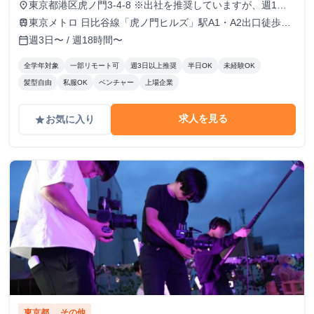
東京都港区虎ノ門3-4-8 ※出社を推奨していますが、週1で
place
の出社も可。（それ以外も応相談）
東京メトロ 日比谷線「虎ノ門ヒルズ」駅A1・A2出口徒歩3
train
分
週3日〜 / 週18時間〜
calendar_today
全学年対象
一部リモート可
週3日以上推奨
半日OK
未経験OK
髪型自由
私服OK
ベンチャー
上場企業
求人を見る
お気に入り
grade
東京都
その他