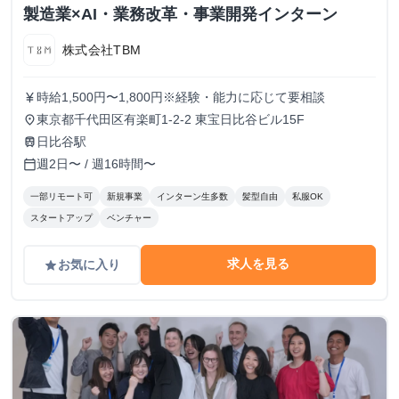
製造業×AI・業務改革・事業開発インターン
株式会社TBM
時給1,500円〜1,800円※経験・能力に応じて要相談
currency_yen
東京都千代田区有楽町1-2-2 東宝日比谷ビル15F
place
日比谷駅
train
週2日〜 / 週16時間〜
calendar_today
一部リモート可
新規事業
インターン生多数
髪型自由
私服OK
スタートアップ
ベンチャー
求人を見る
お気に入り
grade