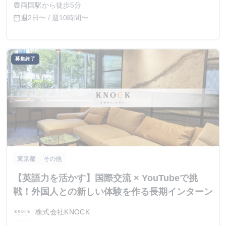
両国駅から徒歩5分
train
週2日〜 / 週10時間〜
calendar_today
募集終了
東京都
その他
【英語力を活かす】国際交流 × YouTubeで挑
戦！外国人との新しい体験を作る長期インターン
株式会社KNOCK