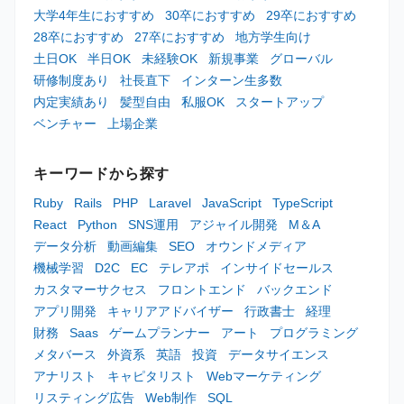
大学4年生におすすめ
30卒におすすめ
29卒におすすめ
28卒におすすめ
27卒におすすめ
地方学生向け
土日OK
半日OK
未経験OK
新規事業
グローバル
研修制度あり
社長直下
インターン生多数
内定実績あり
髪型自由
私服OK
スタートアップ
ベンチャー
上場企業
キーワードから探す
Ruby
Rails
PHP
Laravel
JavaScript
TypeScript
React
Python
SNS運用
アジャイル開発
M＆A
データ分析
動画編集
SEO
オウンドメディア
機械学習
D2C
EC
テレアポ
インサイドセールス
カスタマーサクセス
フロントエンド
バックエンド
アプリ開発
キャリアアドバイザー
行政書士
経理
財務
Saas
ゲームプランナー
アート
プログラミング
メタバース
外資系
英語
投資
データサイエンス
アナリスト
キャピタリスト
Webマーケティング
リスティング広告
Web制作
SQL