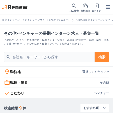
search
support_agent
login
Open
求人検索
無料相談
ログイン
chevron_right
chevron_
長期インターン・有給インターンサイトRenew（リニュー）
その他の長期インターンシップ
その他×ベンチャーの長期インターン求人・募集一覧
その他とベンチャーの条件に合う長期インターン求人・募集を9件掲載中。職種・業界・働き
方を掛け合わせて、あなたに合う長期インターンを効率よく探せます。
search
検索
location_on
勤務地
選択してください >
work_outline
職種・業界
その他
check
こだわり
ベンチャー
9
検索結果
件