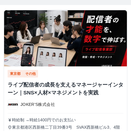
東京都
その他
ライブ配信者の成長を支えるマネージャーインタ
ーン｜SNS×人材×マネジメントを実践
JOKER'S株式会社
時給制 →時給1400円でのお支払い
currency_yen
東京都港区西新橋二丁目39番3号 SVAX西新橋ビル3、4階
place