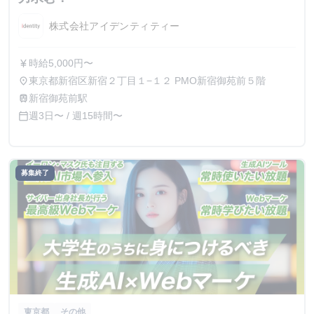
株式会社アイデンティティー
時給5,000円〜
currency_yen
東京都新宿区新宿２丁目１−１２ PMO新宿御苑前５階
place
新宿御苑前駅
train
週3日〜 / 週15時間〜
calendar_today
募集終了
東京都
その他