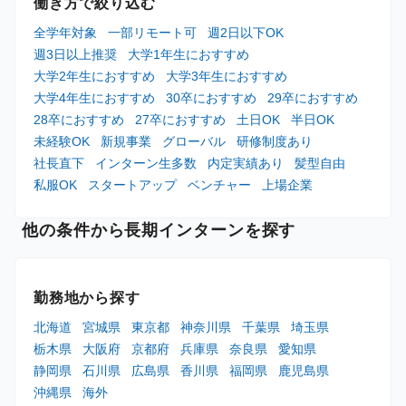
働き方で絞り込む
全学年対象
一部リモート可
週2日以下OK
週3日以上推奨
大学1年生におすすめ
大学2年生におすすめ
大学3年生におすすめ
大学4年生におすすめ
30卒におすすめ
29卒におすすめ
28卒におすすめ
27卒におすすめ
土日OK
半日OK
未経験OK
新規事業
グローバル
研修制度あり
社長直下
インターン生多数
内定実績あり
髪型自由
私服OK
スタートアップ
ベンチャー
上場企業
他の条件から長期インターンを探す
勤務地から探す
北海道
宮城県
東京都
神奈川県
千葉県
埼玉県
栃木県
大阪府
京都府
兵庫県
奈良県
愛知県
静岡県
石川県
広島県
香川県
福岡県
鹿児島県
沖縄県
海外