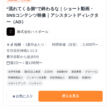
“流れてくる側”で終わるな｜ショート動画・
SNSコンテンツ映像｜アシスタントディレクタ
ー（AD）
株式会社ハイボール
💰 報酬 ・1案件あたり： 時間単価（目安）：2,000円〜
currency_yen
日単価（目安）：15,000円〜 月単価（目安）：300,000
渋谷区神南1-11-3
place
円〜 ※実績・スキルに応じて報酬調整あり
渋谷駅から徒歩5分
train
週2日〜 / 週12時間〜
calendar_today
全学年対象
週3日以上推奨
土日OK
未経験OK
新規事業
グローバル
研修制度あり
インターン生多数
内定実績あり
髪型自由
私服OK
スタートアップ
ベンチャー
求人を見る
お気に入り
grade