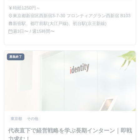
時給1250円～
currency_yen
東京都新宿区西新宿3-7-30 フロンティアグラン西新宿 B103
place
新宿駅、都庁前駅(大江戸線)、初台駅(京王新線)
train
週3日〜 / 週15時間〜
calendar_today
募集終了
東京都
その他
代表直下で経営戦略を学ぶ長期インターン｜即戦
力求む！