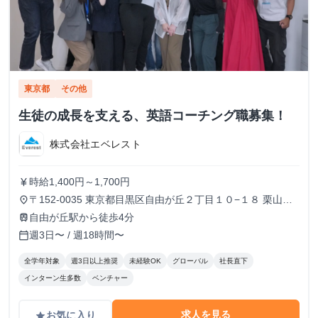
東京都
その他
生徒の成長を支える、英語コーチング職募集！
株式会社エベレスト
時給1,400円～1,700円
currency_yen
〒152-0035 東京都目黒区自由が丘２丁目１０−１８ 栗山第
place
二ビル 3F
自由が丘駅から徒歩4分
train
週3日〜 / 週18時間〜
calendar_today
全学年対象
週3日以上推奨
未経験OK
グローバル
社長直下
インターン生多数
ベンチャー
求人を見る
お気に入り
grade