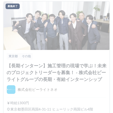
募集終了
東京都
その他
【長期インターン】施工管理の現場で学ぶ！未来
のプロジェクトリーダーを募集！ - 株式会社ビー
ライトグループの長期・有給インターンシップ
株式会社ビーライトネオ
時給1300円
currency_yen
東京都墨田区両国4-31-11 ヒューリック両国ビル4階
place