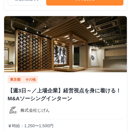
東京都
その他
【週3日～／上場企業】経営視点を身に着ける！
M&Aソーシングインターン
株式会社じげん
時給：1,250〜1,500円
currency_yen