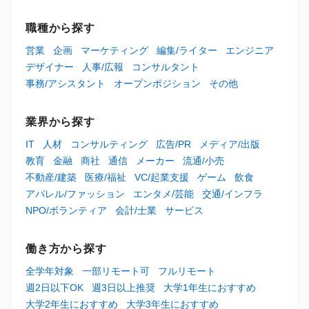
職種から探す
営業
企画
マーケティング
編集/ライター
エンジニア
デザイナー
人事/広報
コンサルタント
事務/アシスタント
オープンポジション
その他
業界から探す
IT
人材
コンサルティング
広告/PR
メディア/出版
教育
金融
商社
通信
メーカー
流通/小売
不動産/建築
医療/福祉
VC/起業支援
ゲーム
飲食
アパレル/ファッション
エンタメ/芸能
交通/インフラ
NPO/ボランティア
会計/士業
サービス
働き方から探す
全学年対象
一部リモート可
フルリモート
週2日以下OK
週3日以上推奨
大学1年生におすすめ
大学2年生におすすめ
大学3年生におすすめ