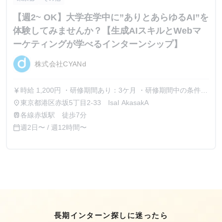
【週2~ OK】大学在学中に”ありとあらゆるAI”を
体験してみませんか？【生成AIスキルとWebマ
ーケティングが学べるインターンシップ】
株式会社CYANd
時給 1,200円 ・研修期間あり：3ケ月 ・研修期間中の条件：
currency_yen
同条件
東京都港区赤坂5丁目2-33 IsaI AkasakA
place
各線赤坂駅 徒歩7分
train
週2日〜 / 週12時間〜
calendar_today
長期インターン探しに迷ったら