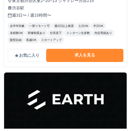
東京都渋谷区東2−20−13 シャトレー渋谷215
place
渋谷駅
train
週3日〜 / 週15時間〜
calendar_today
全学年対象
一部リモート可
週3日以上推奨
土日OK
半日OK
未経験OK
研修制度あり
社長直下
インターン生多数
内定実績あり
髪型自由
私服OK
スタートアップ
求人を見る
お気に入り
grade