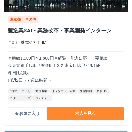
東京都
その他
製造業×AI・業務改革・事業開発インターン
株式会社TBM
時給1,500円〜1,800円※経験・能力に応じて要相談
currency_yen
東京都千代田区有楽町1-2-2 東宝日比谷ビル15F
place
日比谷駅
train
週2日〜 / 週16時間〜
calendar_today
一部リモート可
新規事業
インターン生多数
髪型自由
私服OK
スタートアップ
ベンチャー
求人を見る
お気に入り
grade