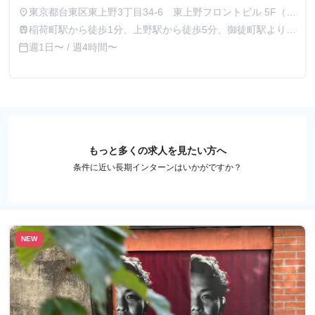
東京都台東区東上野3丁目34-6 東上野フロントビル 5F（イ
place
ベント現場勤務の場合は現地勤務となります）
稲荷町駅から徒歩1分、上野駅から徒歩5分、御徒町駅より徒
train
歩7分
週1日〜 / 週4時間〜
calendar_today
もっと多くの求人を見たい方へ
条件に近い長期インターンはいかがですか？
NEW