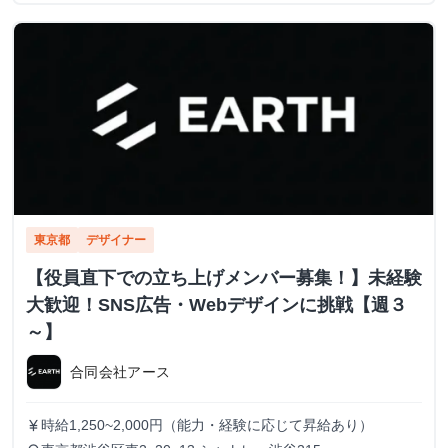
東京都
デザイナー
【役員直下での立ち上げメンバー募集！】未経験
大歓迎！SNS広告・Webデザインに挑戦【週３
～】
合同会社アース
時給1,250~2,000円（能力・経験に応じて昇給あり）
currency_yen