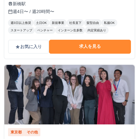
新橋駅
train
週4日〜 / 週20時間〜
calendar_today
週3日以上推奨
土日OK
新規事業
社長直下
髪型自由
私服OK
スタートアップ
ベンチャー
インターン生多数
内定実績あり
求人を見る
お気に入り
grade
東京都
その他