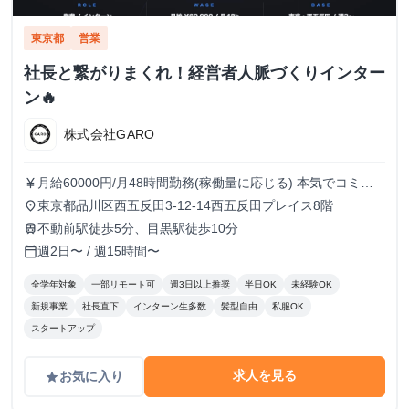
東京都
営業
社長と繋がりまくれ！経営者人脈づくりインター
ン🔥
株式会社GARO
月給60000円/月48時間勤務(稼働量に応じる) 本気でコミッ
currency_yen
トすれば、学生でも圧倒的な実績と報酬を得られる環境で
東京都品川区西五反田3-12-14西五反田プレイス8階
place
す！
不動前駅徒歩5分、目黒駅徒歩10分
train
週2日〜 / 週15時間〜
calendar_today
全学年対象
一部リモート可
週3日以上推奨
半日OK
未経験OK
新規事業
社長直下
インターン生多数
髪型自由
私服OK
スタートアップ
求人を見る
お気に入り
grade