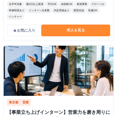
全学年対象
週3日以上推奨
半日OK
未経験OK
新規事業
グローバル
研修制度あり
インターン生多数
内定実績あり
髪型自由
私服OK
ベンチャー
求人を見る
お気に入り
grade
東京都
営業
【事業立ち上げインターン】営業力を磨き周りに