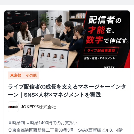
東京都
その他
ライブ配信者の成長を支えるマネージャーインタ
ーン｜SNS×人材×マネジメントを実践
JOKER'S株式会社
時給制 →時給1400円でのお支払い
currency_yen
東京都港区西新橋二丁目39番3号 SVAX西新橋ビル3、4階
place