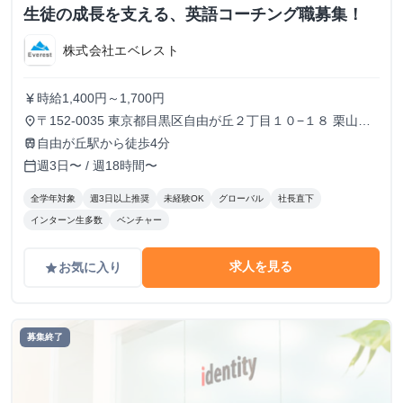
生徒の成長を支える、英語コーチング職募集！
株式会社エベレスト
時給1,400円～1,700円
currency_yen
〒152-0035 東京都目黒区自由が丘２丁目１０−１８ 栗山第
place
二ビル 3F
自由が丘駅から徒歩4分
train
週3日〜 / 週18時間〜
calendar_today
全学年対象
週3日以上推奨
未経験OK
グローバル
社長直下
インターン生多数
ベンチャー
求人を見る
お気に入り
grade
募集終了