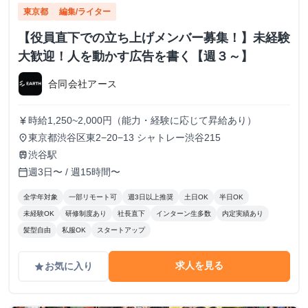
東京都
編集/ライター
【役員直下での立ち上げメンバー募集！】未経験
大歓迎！人を動かす広告を書く【週３～】
合同会社アース
時給1,250~2,000円（能力・経験に応じて昇給あり）
currency_yen
東京都渋谷区東2−20−13 シャトレー渋谷215
place
渋谷駅
train
週3日〜 / 週15時間〜
calendar_today
全学年対象
一部リモート可
週3日以上推奨
土日OK
半日OK
未経験OK
研修制度あり
社長直下
インターン生多数
内定実績あり
髪型自由
私服OK
スタートアップ
求人を見る
お気に入り
grade