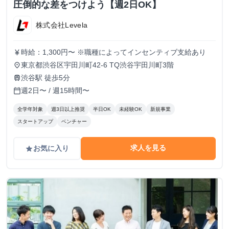
圧倒的な差をつけよう【週2日OK】
株式会社Levela
時給：1,300円〜 ※職種によってインセンティブ支給あり
currency_yen
東京都渋谷区宇田川町42-6 TQ渋谷宇田川町3階
place
渋谷駅 徒歩5分
train
週2日〜 / 週15時間〜
calendar_today
全学年対象
週3日以上推奨
半日OK
未経験OK
新規事業
スタートアップ
ベンチャー
求人を見る
お気に入り
grade