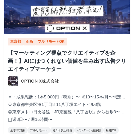
東京都
企画
フルリモートOK
【マーケティング視点でクリエイティブを企
画！】AIにはつくれない価値を生み出す広告クリ
エイティブマーケター
OPTION X株式会社
・成果報酬：1本5,000円（税別）〜 ※10〜15本/月〜想定
currency_yen
※経験、実績、能力等によって変動 ※トライアル期間の場
東京都中央区湊1丁目8-11八丁堀エイトビル3階
place
合変動あり
東京メトロ日比谷線・JR京葉線「八丁堀駅」から徒歩3〜6
train
分
週3日〜 / 週15時間〜
calendar_today
全学年対象
フルリモート
週3日以上推奨
インターン生多数
私服OK