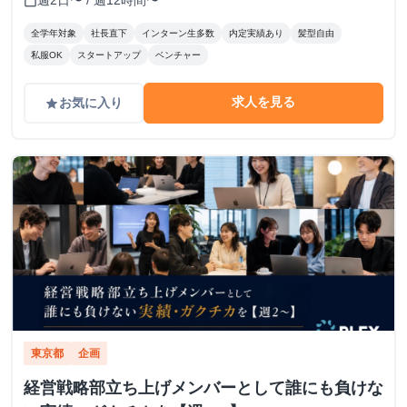
週2日〜 / 週12時間〜
calendar_today
全学年対象
社長直下
インターン生多数
内定実績あり
髪型自由
私服OK
スタートアップ
ベンチャー
求人を見る
お気に入り
grade
東京都
企画
経営戦略部立ち上げメンバーとして誰にも負けな