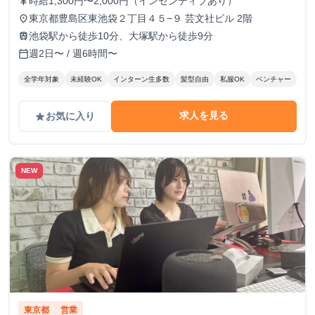
時給1,300円〜2,000円（インセンティブあり）
currency_yen
東京都豊島区東池袋２丁目４５−９ 芸文社ビル 2階
place
池袋駅から徒歩10分、大塚駅から徒歩9分
train
週2日〜 / 週6時間〜
calendar_today
全学年対象
未経験OK
インターン生多数
髪型自由
私服OK
ベンチャー
求人を見る
お気に入り
grade
NEW
東京都
営業