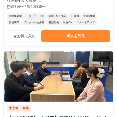
渋谷駅から徒歩3分
train
週3日〜 / 週20時間〜
calendar_today
全学年対象
一部リモート可
週3日以上推奨
土日OK
未経験OK
新規事業
インターン生多数
髪型自由
私服OK
スタートアップ
求人を見る
お気に入り
grade
東京都
営業