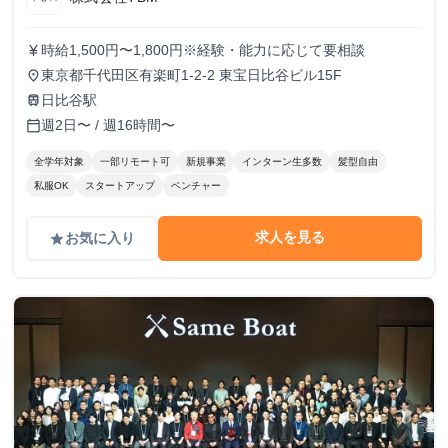
時給1,500円〜1,800円※経験・能力に応じて要相談
currency_yen
東京都千代田区有楽町1-2-2 東宝日比谷ビル15F
place
日比谷駅
train
週2日〜 / 週16時間〜
calendar_today
全学年対象
一部リモート可
新規事業
インターン生多数
髪型自由
私服OK
スタートアップ
ベンチャー
求人を見る
お気に入り
grade