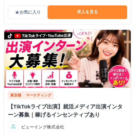
求人を見る
お気に入り
grade
東京都
マーケティング
【TikTokライブ出演】就活メディア出演インタ
ーン募集｜稼げるインセンティブあり
ビューイング株式会社