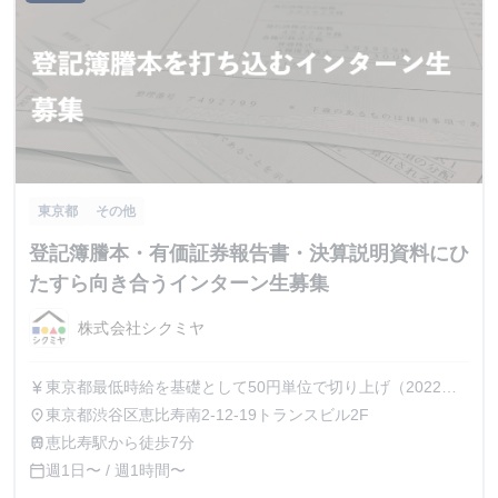
東京都
その他
登記簿謄本・有価証券報告書・決算説明資料にひ
たすら向き合うインターン生募集
株式会社シクミヤ
東京都最低時給を基礎として50円単位で切り上げ（2022年
currency_yen
10月から1100円/時）
東京都渋谷区恵比寿南2-12-19トランスビル2F
place
恵比寿駅から徒歩7分
train
週1日〜 / 週1時間〜
calendar_today