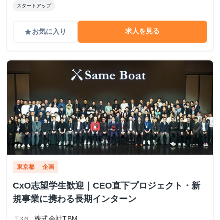
スタートアップ
求人を見る
お気に入り
grade
東京都
企画
CxO志望学生歓迎｜CEO直下プロジェクト・新
規事業に携わる長期インターン
株式会社TBM