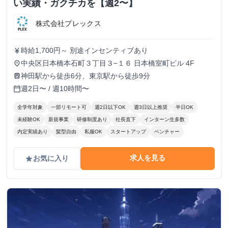
い実績・ガクチカを【週2〜】
株式会社プレックス
時給1,700円～ 別途インセンティブあり
currency_yen
中央区日本橋本石町３丁目３−１６ 日本橋室町ビル 4F
place
神田駅から徒歩6分、東京駅から徒歩9分
train
週2日〜 / 週10時間〜
calendar_today
全学年対象
一部リモート可
週2日以下OK
週3日以上推奨
半日OK
未経験OK
新規事業
研修制度あり
社長直下
インターン生多数
内定実績あり
髪型自由
私服OK
スタートアップ
ベンチャー
求人を見る
お気に入り
grade