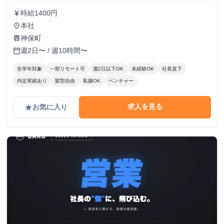
時給1400円
currency_yen
本社
place
神保町
train
週2日〜 / 週10時間〜
calendar_today
全学年対象
一部リモート可
週2日以下OK
未経験OK
社長直下
内定実績あり
髪型自由
私服OK
ベンチャー
求人を見る
お気に入り
grade