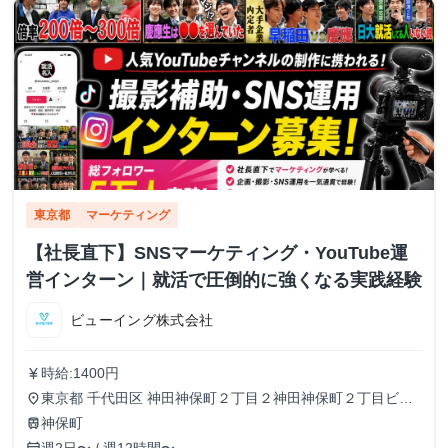
東京都
マーケティング
【社長直下】SNSマーケティング・YouTube運
営インターン｜就活で圧倒的に強くなる実践経験
ビューイング株式会社
時給:1400円
currency_yen
東京都 千代田区 神田神保町２丁目２神田神保町２丁目ビル
place
５０２号室
神保町
train