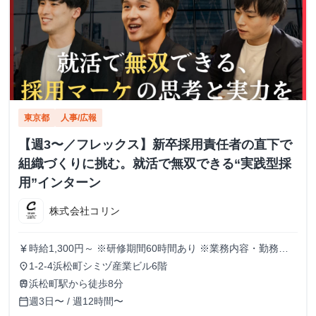
東京都
人事/広報
【週3〜／フレックス】新卒採用責任者の直下で
組織づくりに挑む。就活で無双できる“実践型採
用”インターン
株式会社コリン
時給1,300円～ ※研修期間60時間あり ※業務内容・勤務状
currency_yen
況により決定
1-2-4浜松町シミヅ産業ビル6階
place
浜松町駅から徒歩8分
train
週3日〜 / 週12時間〜
calendar_today