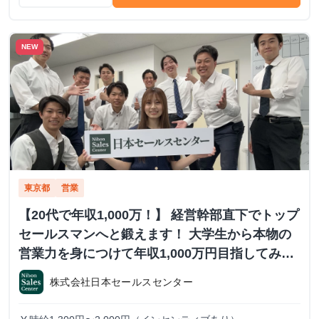
NEW
東京都
営業
【20代で年収1,000万！】 経営幹部直下でトップ
セールスマンへと鍛えます！ 大学生から本物の
営業力を身につけて年収1,000万円目指してみま
せんか？ ※当社直結内定あり #学歴不問 #未経験
株式会社日本セールスセンター
可 #1.2年生可 - 株式会社日本セールスセンター
の長期・有給インターンシップ