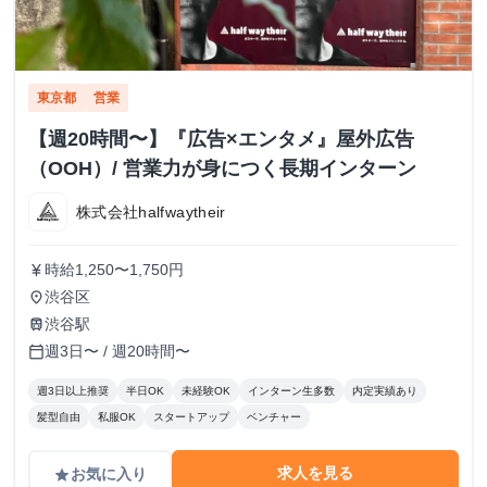
東京都
営業
【週20時間〜】『広告×エンタメ』屋外広告
（OOH）/ 営業力が身につく長期インターン
株式会社halfwaytheir
時給1,250〜1,750円
currency_yen
渋谷区
place
渋谷駅
train
週3日〜 / 週20時間〜
calendar_today
週3日以上推奨
半日OK
未経験OK
インターン生多数
内定実績あり
髪型自由
私服OK
スタートアップ
ベンチャー
求人を見る
お気に入り
grade