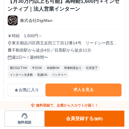
【月30万円以上も可能】高時給1,600円＋インセ
ンティブ｜法人営業インターン
株式会社DigiMan
時給 1,600円～
currency_yen
東京都品川区西五反田三丁目12番14号 リードシー西五反
place
田ビル7-8階（受付8階）
不動前駅から徒歩4分／目黒駅から徒歩11分
train
週2日〜 / 週8時間〜
calendar_today
週2日以下OK
半日OK
未経験OK
研修制度あり
社長直下
インターン生多数
私服OK
ベンチャー
求人を見る
お気に入り
grade
handshake
無料登録で、企業からスカウトが届く！
support_agent
会員登録する
(無料)
無料相談