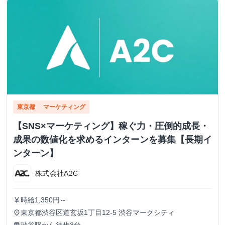
東京都
マーケティング
【SNS×マーケティング】稼ぐ力・圧倒的成長・
成果の数値化を求めるインターンを募集【長期イ
ンターン】
株式会社A2C
時給1,350円～
currency_yen
東京都渋谷区道玄坂1丁目12-5 渋谷マークシティ
place