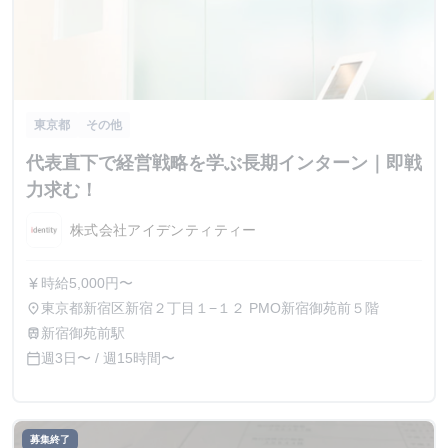
東京都
その他
代表直下で経営戦略を学ぶ長期インターン｜即戦
力求む！
株式会社アイデンティティー
時給5,000円〜
currency_yen
東京都新宿区新宿２丁目１−１２ PMO新宿御苑前５階
place
新宿御苑前駅
train
週3日〜 / 週15時間〜
calendar_today
募集終了