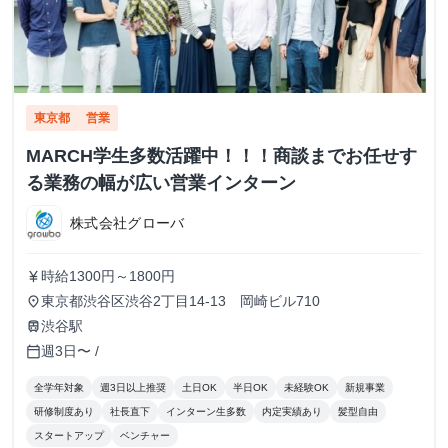
東京都
営業
MARCH学生多数活躍中！！！商談までお任せす
る業務の幅が広い営業インターン
株式会社グローバ
時給1300円～1800円
currency_yen
東京都渋谷区渋谷2丁目14-13 岡崎ビル710
place
渋谷駅
train
週3日〜 /
calendar_today
全学年対象
週3日以上推奨
土日OK
半日OK
未経験OK
新規事業
研修制度あり
社長直下
インターン生多数
内定実績あり
髪型自由
スタートアップ
ベンチャー