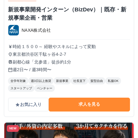
新規事業開発インターン（BizDev）｜既存・新
規事業企画・営業
NAXA株式会社
時給１５００～ 経験やスキルによって変動
currency_yen
東京都渋谷区千駄ヶ谷4-2-7
place
副都心線「北参道」徒歩約1分
train
週2日〜 / 週3時間〜
calendar_today
全学年対象
週3日以上推奨
新規事業
社長直下
髪型自由
私服OK
スタートアップ
ベンチャー
求人を見る
お気に入り
grade
NEW