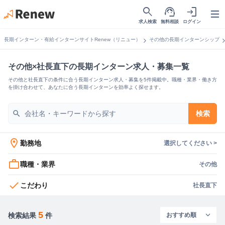
search
support_agent
login
Open
求人検索
無料相談
ログイン
chevron_right
chevron_
長期インターン・有給インターンサイトRenew（リニュー）
その他の長期インターンシップ
その他×社長直下の長期インターン求人・募集一覧
その他と社長直下の条件に合う長期インターン求人・募集を5件掲載中。職種・業界・働き方
を掛け合わせて、あなたに合う長期インターンを効率よく探せます。
search
検索
location_on
勤務地
選択してください >
work_outline
職種・業界
その他
check
こだわり
社長直下
5
検索結果
件