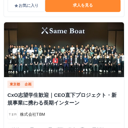
求人を見る
お気に入り
grade
東京都
企画
CxO志望学生歓迎｜CEO直下プロジェクト・新
規事業に携わる長期インターン
株式会社TBM