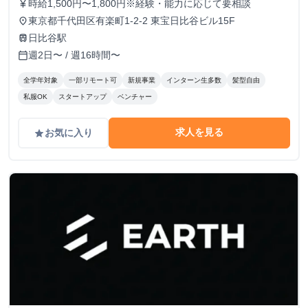
時給1,500円〜1,800円※経験・能力に応じて要相談
currency_yen
東京都千代田区有楽町1-2-2 東宝日比谷ビル15F
place
日比谷駅
train
週2日〜 / 週16時間〜
calendar_today
全学年対象
一部リモート可
新規事業
インターン生多数
髪型自由
私服OK
スタートアップ
ベンチャー
求人を見る
お気に入り
grade