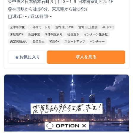
中央区日本橋本石町３丁目３−１６ 日本橋室町ビル 4F
place
神田駅から徒歩6分、東京駅から徒歩9分
train
週2日〜 / 週10時間〜
calendar_today
全学年対象
一部リモート可
週2日以下OK
週3日以上推奨
半日OK
未経験OK
新規事業
研修制度あり
社長直下
インターン生多数
内定実績あり
髪型自由
私服OK
スタートアップ
ベンチャー
求人を見る
お気に入り
grade