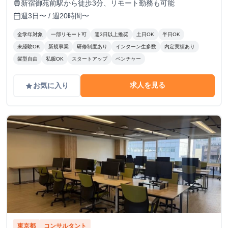
新宿御苑前駅から徒歩3分、リモート勤務も可能
train
週3日〜 / 週20時間〜
calendar_today
全学年対象
一部リモート可
週3日以上推奨
土日OK
半日OK
未経験OK
新規事業
研修制度あり
インターン生多数
内定実績あり
髪型自由
私服OK
スタートアップ
ベンチャー
求人を見る
お気に入り
grade
東京都
コンサルタント