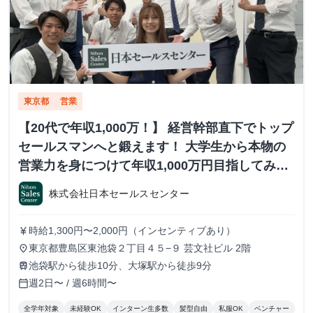
東京都
営業
【20代で年収1,000万！】 経営幹部直下でトップ
セールスマンへと鍛えます！ 大学生から本物の
営業力を身につけて年収1,000万円目指してみま
せんか？ ※当社直結内定あり #学歴不問 #未経験
株式会社日本セールスセンター
可 #1.2年生可 - 株式会社日本セールスセンター
の長期・有給インターンシップ
時給1,300円〜2,000円（インセンティブあり）
currency_yen
東京都豊島区東池袋２丁目４５−９ 芸文社ビル 2階
place
池袋駅から徒歩10分、大塚駅から徒歩9分
train
週2日〜 / 週6時間〜
calendar_today
全学年対象
未経験OK
インターン生多数
髪型自由
私服OK
ベンチャー