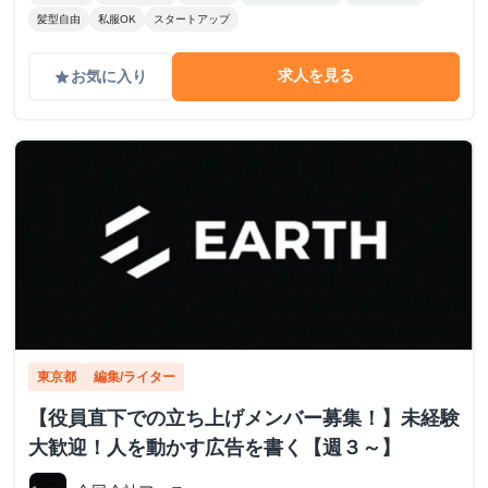
髪型自由
私服OK
スタートアップ
求人を見る
お気に入り
grade
東京都
編集/ライター
【役員直下での立ち上げメンバー募集！】未経験
大歓迎！人を動かす広告を書く【週３～】