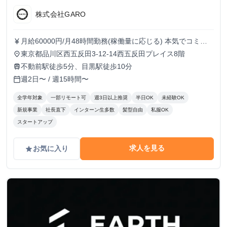
株式会社GARO
月給60000円/月48時間勤務(稼働量に応じる) 本気でコミッ
currency_yen
トすれば、学生でも圧倒的な実績と報酬を得られる環境で
東京都品川区西五反田3-12-14西五反田プレイス8階
place
す！
不動前駅徒歩5分、目黒駅徒歩10分
train
週2日〜 / 週15時間〜
calendar_today
全学年対象
一部リモート可
週3日以上推奨
半日OK
未経験OK
新規事業
社長直下
インターン生多数
髪型自由
私服OK
スタートアップ
求人を見る
お気に入り
grade