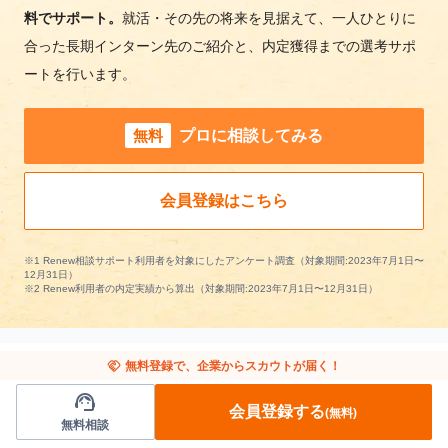
料でサポート。
就活・その先の将来を見据えて、一人ひとりに
合った長期インターン先のご紹介と、内定獲得までの選考サポ
ートを行います。
無料
プロに相談してみる
会員登録はこちら
※1 Renew相談サポート利用者を対象にしたアンケート調査（対象期間:2023年7月1日〜
12月31日）
※2 Renew利用者の内定実績から算出（対象期間:2023年7月1日〜12月31日）
handshake
無料登録で、企業からスカウトが届く！
support_agent
他の条件から長期インターンを探す
会員登録する
(無料)
無料相談