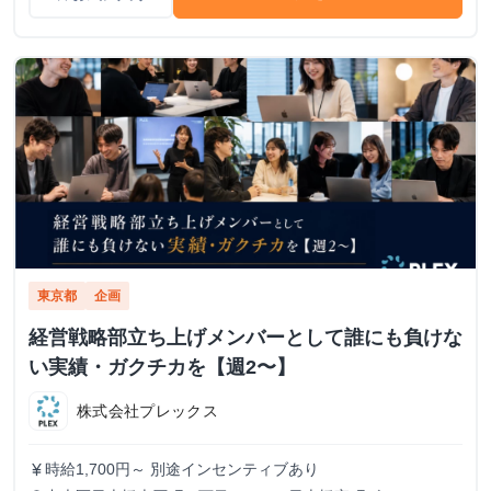
東京都
企画
経営戦略部立ち上げメンバーとして誰にも負けな
い実績・ガクチカを【週2〜】
株式会社プレックス
時給1,700円～ 別途インセンティブあり
currency_yen