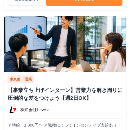
東京都
営業
【事業立ち上げインターン】営業力を磨き周りに
圧倒的な差をつけよう【週2日OK】
株式会社Levela
時給：1,300円〜 ※職種によってインセンティブ支給あり
currency_yen