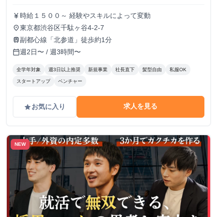
時給１５００～ 経験やスキルによって変動
currency_yen
東京都渋谷区千駄ヶ谷4-2-7
place
副都心線「北参道」徒歩約1分
train
週2日〜 / 週3時間〜
calendar_today
全学年対象
週3日以上推奨
新規事業
社長直下
髪型自由
私服OK
スタートアップ
ベンチャー
求人を見る
お気に入り
grade
NEW