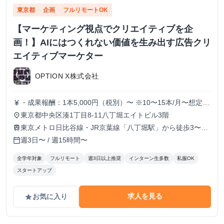
東京都
企画
フルリモートOK
【マーケティング視点でクリエイティブを企
画！】AIにはつくれない価値を生み出す広告クリ
エイティブマーケター
OPTION X株式会社
・成果報酬：1本5,000円（税別）〜 ※10〜15本/月〜想定
currency_yen
※経験、実績、能力等によって変動 ※トライアル期間の場
東京都中央区湊1丁目8-11八丁堀エイトビル3階
place
合変動あり
東京メトロ日比谷線・JR京葉線「八丁堀駅」から徒歩3〜6
train
分
週3日〜 / 週15時間〜
calendar_today
全学年対象
フルリモート
週3日以上推奨
インターン生多数
私服OK
スタートアップ
求人を見る
お気に入り
grade