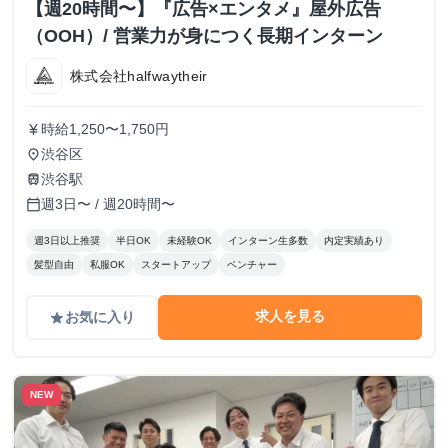
【週20時間〜】『広告×エンタメ』屋外広告
（OOH）/ 営業力が身につく長期インターン
株式会社halfwaytheir
時給1,250〜1,750円
currency_yen
渋谷区
place
渋谷駅
train
週3日〜 / 週20時間〜
calendar_today
週3日以上推奨
半日OK
未経験OK
インターン生多数
内定実績あり
髪型自由
私服OK
スタートアップ
ベンチャー
求人を見る
お気に入り
grade
NEW