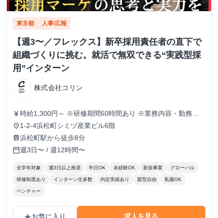
東京都
人事/広報
【週3〜／フレックス】新卒採用責任者の直下で
組織づくりに挑む。就活で無双できる“実践型採
用”インターン
株式会社コリン
時給1,300円～ ※研修期間60時間あり ※業務内容・勤務状
currency_yen
況により決定
1-2-4浜松町シミヅ産業ビル6階
place
浜松町駅から徒歩8分
train
週3日〜 / 週12時間〜
calendar_today
全学年対象
週3日以上推奨
半日OK
未経験OK
新規事業
グローバル
研修制度あり
インターン生多数
内定実績あり
髪型自由
私服OK
ベンチャー
求人を見る
お気に入り
grade