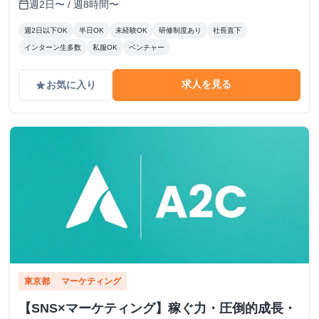
週2日〜 / 週8時間〜
calendar_today
週2日以下OK
半日OK
未経験OK
研修制度あり
社長直下
インターン生多数
私服OK
ベンチャー
求人を見る
お気に入り
grade
東京都
マーケティング
【SNS×マーケティング】稼ぐ力・圧倒的成長・