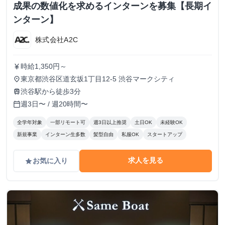
成果の数値化を求めるインターンを募集【長期イ
ンターン】
株式会社A2C
時給1,350円～
currency_yen
東京都渋谷区道玄坂1丁目12-5 渋谷マークシティ
place
渋谷駅から徒歩3分
train
週3日〜 / 週20時間〜
calendar_today
全学年対象
一部リモート可
週3日以上推奨
土日OK
未経験OK
新規事業
インターン生多数
髪型自由
私服OK
スタートアップ
求人を見る
お気に入り
grade