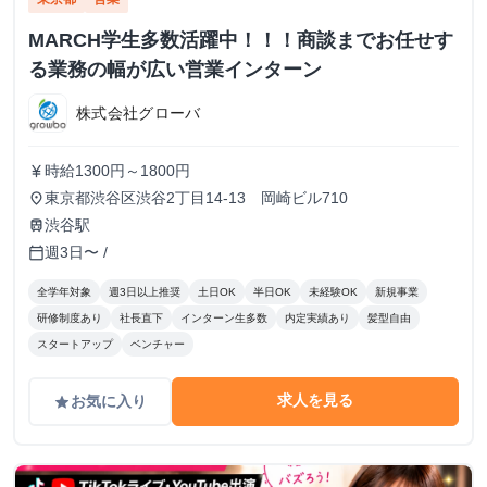
MARCH学生多数活躍中！！！商談までお任せす
る業務の幅が広い営業インターン
株式会社グローバ
時給1300円～1800円
currency_yen
東京都渋谷区渋谷2丁目14-13 岡崎ビル710
place
渋谷駅
train
週3日〜 /
calendar_today
全学年対象
週3日以上推奨
土日OK
半日OK
未経験OK
新規事業
研修制度あり
社長直下
インターン生多数
内定実績あり
髪型自由
スタートアップ
ベンチャー
求人を見る
お気に入り
grade