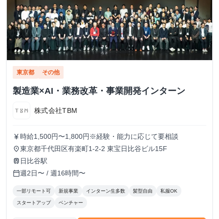
東京都
その他
製造業×AI・業務改革・事業開発インターン
株式会社TBM
時給1,500円〜1,800円※経験・能力に応じて要相談
currency_yen
東京都千代田区有楽町1-2-2 東宝日比谷ビル15F
place
日比谷駅
train
週2日〜 / 週16時間〜
calendar_today
一部リモート可
新規事業
インターン生多数
髪型自由
私服OK
スタートアップ
ベンチャー