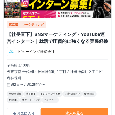
東京都
マーケティング
【社長直下】SNSマーケティング・YouTube運
営インターン｜就活で圧倒的に強くなる実践経験
ビューイング株式会社
時給:1400円
currency_yen
東京都 千代田区 神田神保町２丁目２神田神保町２丁目ビル
place
５０２号室
神保町
train
週2日〜 / 週12時間〜
calendar_today
全学年対象
社長直下
インターン生多数
内定実績あり
髪型自由
私服OK
スタートアップ
ベンチャー
求人を見る
お気に入り
grade