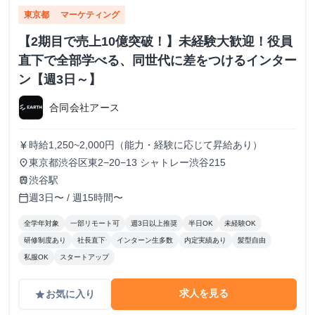
東京都
マーケティング
【2期目で売上10億突破！】未経験大歓迎！役員
直下で全部学べる、同世代に差をつけるインター
ン【週3日～】
合同会社アース
時給1,250~2,000円（能力・経験に応じて昇給あり）
currency_yen
東京都渋谷区東2−20−13 シャトレー渋谷215
place
渋谷駅
train
週3日〜 / 週15時間〜
calendar_today
全学年対象
一部リモート可
週3日以上推奨
半日OK
未経験OK
研修制度あり
社長直下
インターン生多数
内定実績あり
髪型自由
私服OK
スタートアップ
求人を見る
お気に入り
grade