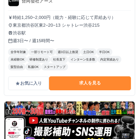
合同会社アース
時給1,250~2,000円（能力・経験に応じて昇給あり）
currency_yen
東京都渋谷区東2−20−13 シャトレー渋谷215
place
渋谷駅
train
週3日〜 / 週15時間〜
calendar_today
全学年対象
一部リモート可
週3日以上推奨
土日OK
半日OK
未経験OK
研修制度あり
社長直下
インターン生多数
内定実績あり
髪型自由
私服OK
スタートアップ
求人を見る
お気に入り
grade