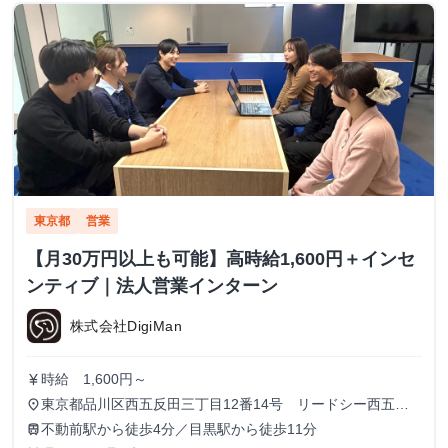
東京都
営業
【月30万円以上も可能】高時給1,600円＋インセ
ンティブ｜法人営業インターン
株式会社DigiMan
時給 1,600円～
currency_yen
東京都品川区西五反田三丁目12番14号 リードシー西五反
place
田ビル7-8階（受付8階）
不動前駅から徒歩4分／目黒駅から徒歩11分
train