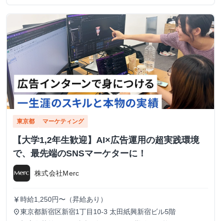
東京都
マーケティング
【大学1,2年生歓迎】AI×広告運用の超実践環境
で、最先端のSNSマーケターに！
株式会社Merc
時給1,250円〜（昇給あり）
currency_yen
東京都新宿区新宿1丁目10-3 太田紙興新宿ビル5階
place