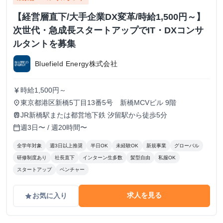
【経営層直下/大手企業DX変革/時給1,500円～】
次世代・急成長スタートアップでIT・DXコンサ
ルタントを募集
Bluefield Energy株式会社
時給1,500円～
currency_yen
東京都港区新橋5丁目13番5号 新橋MCVビル 9階
place
JR新橋駅または都営地下鉄 汐留駅から徒歩5分
train
週3日〜 / 週20時間〜
calendar_today
全学年対象
週3日以上推奨
半日OK
未経験OK
新規事業
グローバル
研修制度あり
社長直下
インターン生多数
髪型自由
私服OK
スタートアップ
ベンチャー
求人を見る
お気に入り
grade