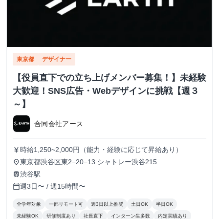
東京都
デザイナー
【役員直下での立ち上げメンバー募集！】未経験
大歓迎！SNS広告・Webデザインに挑戦【週３
～】
合同会社アース
時給1,250~2,000円（能力・経験に応じて昇給あり）
currency_yen
東京都渋谷区東2−20−13 シャトレー渋谷215
place
渋谷駅
train
週3日〜 / 週15時間〜
calendar_today
全学年対象
一部リモート可
週3日以上推奨
土日OK
半日OK
未経験OK
研修制度あり
社長直下
インターン生多数
内定実績あり