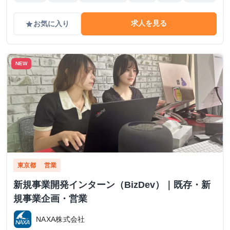
求人を見る
お気に入り
grade
NEW
東京都
営業
新規事業開発インターン（BizDev）｜既存・新
規事業企画・営業
NAXA株式会社