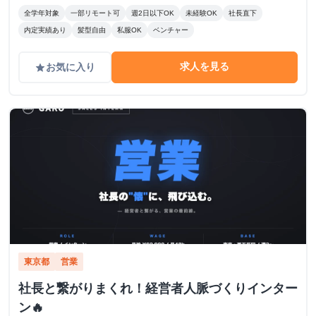
全学年対象
一部リモート可
週2日以下OK
未経験OK
社長直下
内定実績あり
髪型自由
私服OK
ベンチャー
求人を見る
お気に入り
grade
東京都
営業
社長と繋がりまくれ！経営者人脈づくりインター
ン🔥