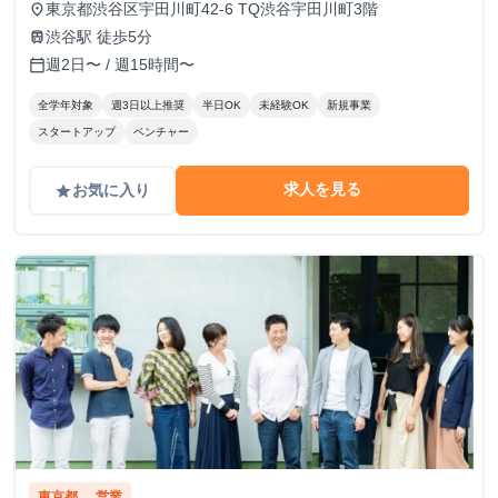
東京都渋谷区宇田川町42-6 TQ渋谷宇田川町3階
place
渋谷駅 徒歩5分
train
週2日〜 / 週15時間〜
calendar_today
全学年対象
週3日以上推奨
半日OK
未経験OK
新規事業
スタートアップ
ベンチャー
求人を見る
お気に入り
grade
東京都
営業