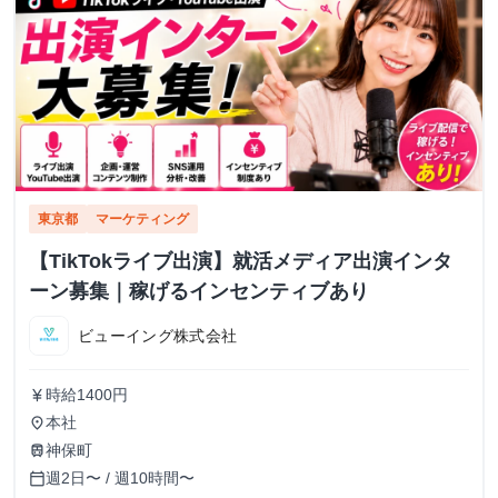
東京都
マーケティング
【TikTokライブ出演】就活メディア出演インタ
ーン募集｜稼げるインセンティブあり
ビューイング株式会社
時給1400円
currency_yen
本社
place
神保町
train
週2日〜 / 週10時間〜
calendar_today