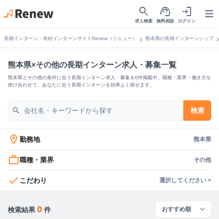
search
support_agent
login
Open
求人検索
無料相談
ログイン
chevron_right
chevron_
長期インターン・有給インターンサイトRenew（リニュー）
熊本県の長期インターンシップ
熊本県×その他の長期インターン求人・募集一覧
熊本県とその他の条件に合う長期インターン求人・募集を0件掲載中。職種・業界・働き方を
掛け合わせて、あなたに合う長期インターンを効率よく探せます。
search
検索
location_on
勤務地
熊本県
work_outline
職種・業界
その他
check
こだわり
選択してください >
0
検索結果
件