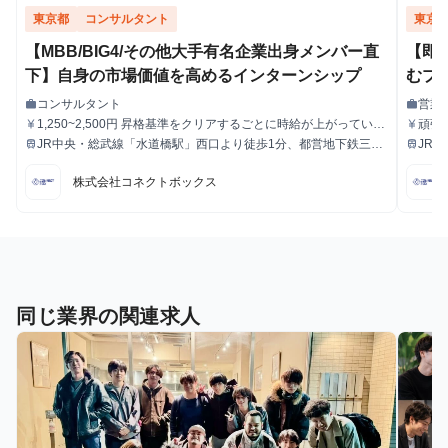
東京都
コンサルタント
東京
【MBB/BIG4/その他大手有名企業出身メンバー直
【即
下】自身の市場価値を高めるインターンシップ
むプ
コンサルタント
営業
work
work
職種
職種
1,250~2,500円 昇格基準をクリアするごとに時給が上がっていき
頑張
currency_yen
currency_yen
給与
給与
ます。
シスタ
JR中央・総武線「水道橋駅」西口より徒歩1分、都営地下鉄三田
JR
train
train
最寄駅
最寄駅
00
線「水道橋駅」A2出口より徒歩6分
線「
4ヶ月で昇格可能
株式会社コネクトボックス
円へ
です
同じ業界の関連求人