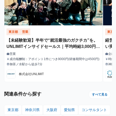
東京都
営業
東京
【未経験歓迎】半年で“就活最強のガクチカ”を。
経営
UNLIMITインサイドセールス｜平均時給3,000円で
い実
成果もキャリアも掴む
営業
企画
work
work
職種
職種
成功報酬制：アポイント1件につき9000円(研修期間中は4500円)
時給
currency_yen
currency_yen
給与
給与
御茶ノ水駅から徒歩7分
神田
train
train
最寄駅
最寄駅
株式会社UNLIMIT
関連条件から探す
すべて見る
東京都
神奈川県
大阪府
愛知県
コンサルタント