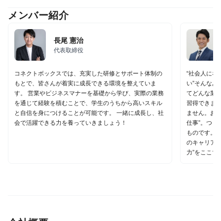
メンバー紹介
長尾 憲治
代表取締役
コネクトボックスでは、充実した研修とサポート体制の
“社会人にな
もとで、皆さんが着実に成長できる環境を整えていま
い”そんなあ
す。 営業やビジネスマナーを基礎から学び、実際の業務
てどんな業
を通じて経験を積むことで、学生のうちから高いスキル
習得できます
と自信を身につけることが可能です。 一緒に成長し、社
ません。お客
会で活躍できる力を養っていきましょう！
仕事”。つま
ものです。 
のキャリアに
力”をここで