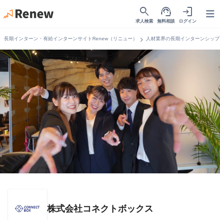
search
support_agent
login
Open
求人検索
無料相談
ログイン
chevron_right
長期インターン・有給インターンサイトRenew（リニュー）
人材業界の長期インターンシップ
株式会社コネクトボックス