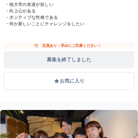
・他大学の友達が欲しい
・向上心がある
・ポジティブな性格である
・何か新しいことにチャレンジをしたい
face
定員あり：早めにご応募ください！
募集を終了しました
grade
お気に入り