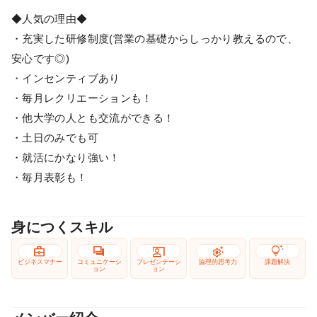
◆人気の理由◆
・充実した研修制度(営業の基礎からしっかり教えるので、
安心です◎)
・インセンティブあり
・毎月レクリエーションも！
・他大学の人とも交流ができる！
・土日のみでも可
・就活にかなり強い！
・毎月表彰も！
身につくスキル
business_center
forum
co_present
settings_suggest
tips_and_updates
ビジネスマナー
コミュニケーシ
プレゼンテーシ
論理的思考力
課題解決
ョン
ョン