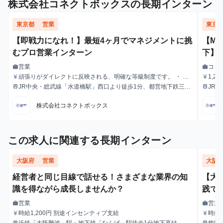
株式会社コネクトボックスの長期インターン
東京都
営業
東京
【即戦力になれ！】最短4ヶ月でマネジメントに挑
【MB
むプロ営業インターン
下】
営業
コン
work
work
職種
職種
頑張りがダイレクトに反映される、明確な等級制度です。 ・ ア
1,
currency_yen
currency_yen
給与
給与
シスタント：1,250円 （※スタート時の報酬） ・ スタッフ：1,6
ます
JR中央・総武線「水道橋駅」西口より徒歩1分、都営地下鉄三田
JR
train
train
最寄駅
最寄駅
00円 （※最短2ヶ月で昇格可能） ・ リーダー：2,100円（※最短
線「水道橋駅」A2出口より徒歩6分
線「
4ヶ月で昇格可能） 規定の成果基準をクリアで、基本時給1,600
株式会社コネクトボックス
円へ昇給！ 個人の成長スピードに合わせて随時昇給・昇格が可能
です。
この求人に関連する長期インターン
大阪府
営業
大阪
経営者と同じ目線で話せる！さまざまな業界の知
【大
識を得ながら成長しませんか？
践で
営業
営業
work
work
職種
職種
時給1,200円 別途インセンティブ支給
時給1
currency_yen
currency_yen
給与
給与