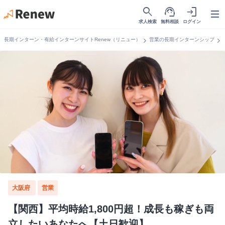
search
support_agent
login
Open
求人検索
無料相談
ログイン
chevron_right
chevron_right
長期インターン・有給インターンサイトRenew（リニュー）
営業の長期インターンシップ
大阪府
営業
【関西】平均時給1,800円超！成長も稼ぎも両
立したいあなたへ【土日歓迎】