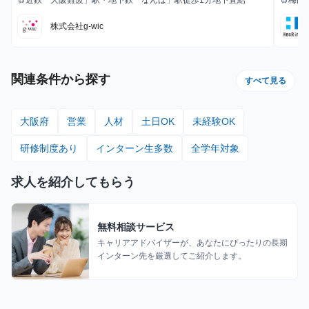
近鉄「大阪難波」駅・地下鉄「なんば」駅徒歩1分地下直結
梅田
train
train
最寄駅
最寄駅
株式会社g-wic
関連条件から探す
すべて見る
大阪府
営業
人材
土日OK
未経験OK
研修制度あり
インターン生多数
全学年対象
求人を紹介してもらう
無料相談サービス
キャリアアドバイザーが、あなたにぴったりの長期
インターン先を厳選してご紹介します。