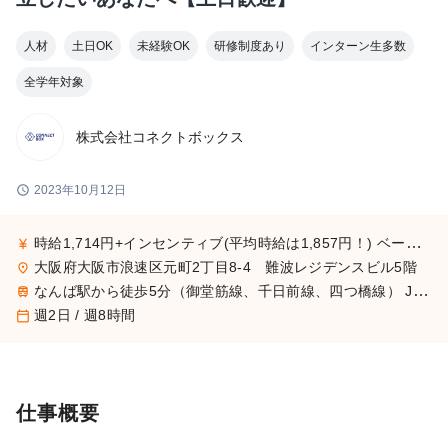
人材
土日OK
未経験OK
研修制度あり
インターン生多数
全学年対象
株式会社コネクトボックス
schedule
2023年10月12日
時給1,714円+インセンティブ(平均時給は1,857円！) ベースが高いから安心◎ ※最初の10日出勤は時給1,100円となります。
currency_yen
大阪府大阪市浪速区元町2丁目8-4 難波レジデンスビル5階
place
なんば駅から徒歩5分（御堂筋線、千日前線、四つ橋線） JR難波駅から徒歩8分（関西本線、阪和線、関西空港線） 大阪難波駅から徒歩9分（近鉄奈良線、阪神なんば線）
train
週2日 / 週8時間
calendar_today
仕事概要