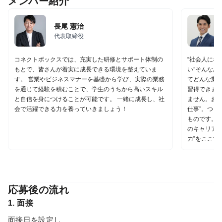
メンバー紹介
長尾 憲治
代表取締役
コネクトボックスでは、充実した研修とサポート体制の
“社会人にな
もとで、皆さんが着実に成長できる環境を整えていま
い”そんなあ
す。 営業やビジネスマナーを基礎から学び、実際の業務
てどんな業
を通じて経験を積むことで、学生のうちから高いスキル
習得できます
と自信を身につけることが可能です。 一緒に成長し、社
ません。お客
会で活躍できる力を養っていきましょう！
仕事”。つま
ものです。 
のキャリアに
力”をここで
応募後の流れ
1. 面接
面接日を設定し