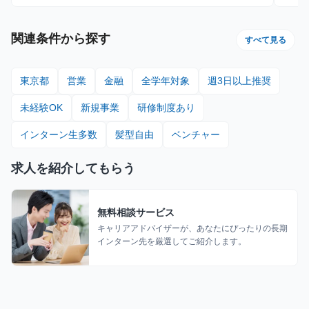
ブ10,000円 ■月80時間稼働、アポ20件の場合：428,000円 内
訳：80時間×時給1,600円＋10件（1件～10件）×インセンティブ
10,000円＋10件（11件～20件）×20,000円
関連条件から探す
すべて見る
東京都
営業
金融
全学年対象
週3日以上推奨
未経験OK
新規事業
研修制度あり
インターン生多数
髪型自由
ベンチャー
求人を紹介してもらう
無料相談サービス
キャリアアドバイザーが、あなたにぴったりの長期
インターン先を厳選してご紹介します。