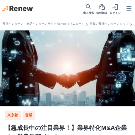
search
support_agent
login
Open
求人検索
無料相談
ログイン
chevron_right
chevron_right
長期インターン・有給インターンサイトRenew（リニュー）
営業の長期インターンシップ
東京都
営業
【急成長中の注目業界！】業界特化M&A企業