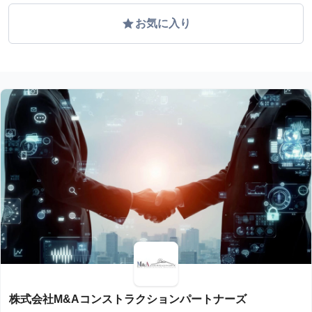
grade
お気に入り
株式会社M&Aコンストラクションパートナーズ