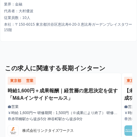
業界：金融
代表者：大村優波
従業員数：10人
本社：〒150-6015 東京都渋谷区恵比寿4-20-3 恵比寿ガーデンプレイスタワー
15階
この求人に関連する長期インターン
東京都
営業
東京
時給1,600円＋成果報酬｜経営層の意思決定を促す
【未
「M&Aインサイドセールス」
成功
営業
営業
work
work
職種
職種
時給 1,600円〜 研修期間：1,500円（※成果により終了） 研修終
時給1
currency_yen
currency_yen
給与
給与
了後：1,600円～ ＼アポ獲得によるインセンティブあり／ 1件〜1
赤羽橋駅から徒歩5分 神谷町駅から徒歩9分
渋谷
train
train
最寄駅
最寄駅
0件：10,000円 11件〜20件：20,000円 ※毎月獲得件数の計算
はリセットされます 給与モデル ■月48時間稼働、アポ10件の場
株式会社リンクタイズワークス
合：176,800円 内訳：48時間×時給1,600円＋10件×インセンティ