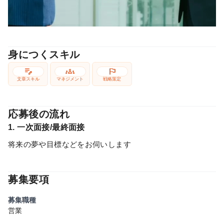
身につくスキル
edit_note
groups
flag
文章スキル
マネジメント
戦略策定
応募後の流れ
1. 一次面接/最終面接
将来の夢や目標などをお伺いします
募集要項
募集職種
営業