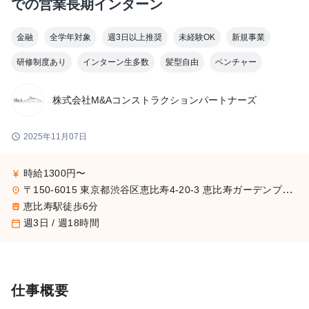
での営業長期インターン
金融
全学年対象
週3日以上推奨
未経験OK
新規事業
研修制度あり
インターン生多数
髪型自由
ベンチャー
株式会社M&Aコンストラクションパートナーズ
schedule
2025年11月07日
時給1300円〜
currency_yen
〒150-6015 東京都渋谷区恵比寿4-20-3 恵比寿ガーデンプレイスタワー15階
place
恵比寿駅徒歩6分
train
週3日 / 週18時間
calendar_today
仕事概要