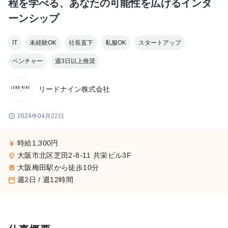
程を学べる、あなたの可能性を広げるインタ
ーンシップ
IT
未経験OK
社長直下
私服OK
スタートアップ
ベンチャー
週3日以上推奨
リードナイン株式会社
schedule
2024年04月22日
時給1,300円
currency_yen
大阪市北区芝田2-8-11 共栄ビル3F
place
大阪梅田駅から徒歩10分
train
週2日 / 週12時間
calendar_today