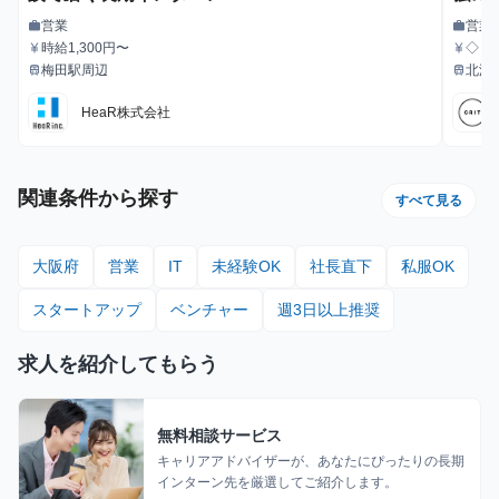
営業
営業
work
work
職種
職種
時給1,300円〜
◇ 
currency_yen
currency_yen
給与
給与
イミ
梅田駅周辺
北浜
train
train
最寄駅
最寄駅
します。 ◇ 成果報酬制へ移行 ・ア
定）：
HeaR株式会社
0円 ＊1日8時間の稼働で、平均1.5~2件程度のアポイント獲得が
可能。
じて
ン生
関連条件から探す
すべて見る
大阪府
営業
IT
未経験OK
社長直下
私服OK
スタートアップ
ベンチャー
週3日以上推奨
求人を紹介してもらう
無料相談サービス
キャリアアドバイザーが、あなたにぴったりの長期
インターン先を厳選してご紹介します。