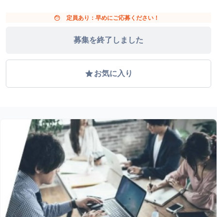
face
定員あり：早めにご応募ください！
募集を終了しました
grade
お気に入り