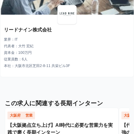
リードナイン株式会社
業界：IT
代表者：大竹 宏紀
資本金：100万円
従業員数：6人
本社：大阪市北区芝田2-8-11 共栄ビル3F
この求人に関連する長期インターン
大阪府
営業
大阪
【大阪拠点立ち上げ】AI時代に必要な営業力を実
【代
践で磨く長期インターン
強の