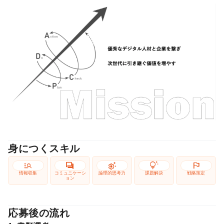
身につくスキル
manage_search
forum
settings_suggest
tips_and_updates
flag
情報収集
コミュニケーシ
論理的思考力
課題解決
戦略策定
ョン
応募後の流れ