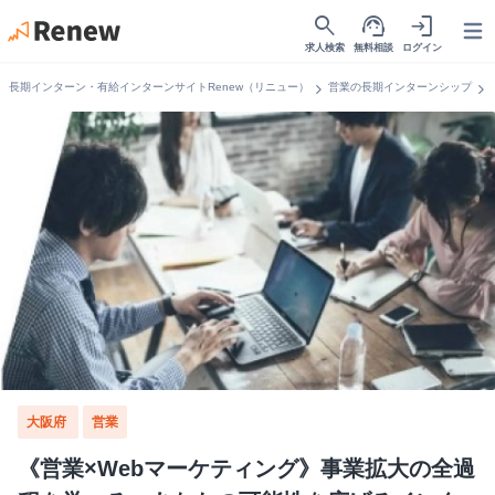
search
support_agent
login
Open
求人検索
無料相談
ログイン
chevron_right
chevron_right
長期インターン・有給インターンサイトRenew（リニュー）
営業の長期インターンシップ
大阪府
営業
《営業×Webマーケティング》事業拡大の全過