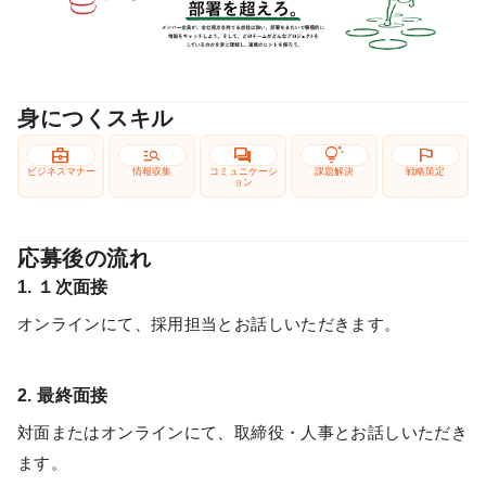
身につくスキル
business_center
manage_search
forum
tips_and_updates
flag
ビジネスマナー
情報収集
コミュニケーシ
課題解決
戦略策定
ョン
応募後の流れ
1. １次面接
オンラインにて、採用担当とお話しいただきます。
2. 最終面接
対面またはオンラインにて、取締役・人事とお話しいただき
ます。