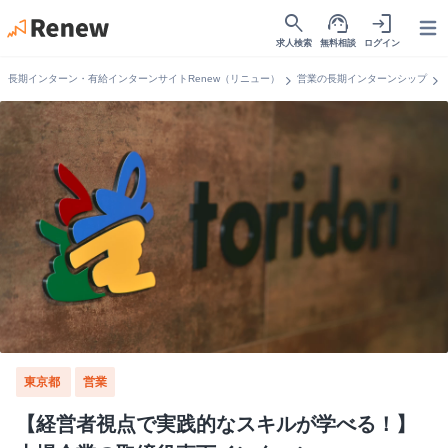
search
support_agent
login
Open
求人検索
無料相談
ログイン
chevron_right
chevron_right
長期インターン・有給インターンサイトRenew（リニュー）
営業の長期インターンシップ
東京都
営業
【経営者視点で実践的なスキルが学べる！】