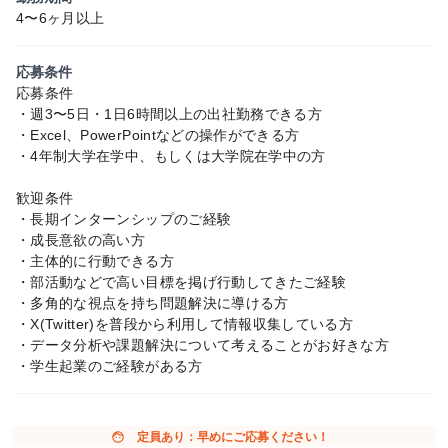
4〜6ヶ月以上
応募条件
応募条件
・週3〜5日・1日6時間以上の出社勤務できる方
・Excel、PowerPointなどの操作ができる方
・4年制大学在学中、もしくは大学院在学中の方
歓迎条件
・長期インターンシップのご経験
・成長意欲の高い方
・主体的に行動できる方
・部活動などで高い目標を掲げ行動してきたご経験
・多角的な視点を持ち問題解決に導ける方
・X(Twitter)を普段から利用して情報収集している方
・データ分析や課題解決について考えることがお好きな方
・学生起業のご経験がある方
face
定員あり：早めにご応募ください！