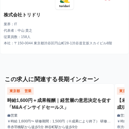
株式会社トリドリ
業界：IT
代表者：中山 貴之
従業員数：158人
本社：〒150-0044 東京都渋谷区円山町28-1渋谷道玄坂スカイビル8階
この求人に関連する長期インターン
東京都
営業
東京
時給1,600円＋成果報酬｜経営層の意思決定を促す
【未
「M&Aインサイドセールス」
成功
営業
営業
work
work
職種
職種
時給 1,600円〜 研修期間：1,500円（※成果により終了） 研修終
時給1
currency_yen
currency_yen
給与
給与
了後：1,600円～ ＼アポ獲得によるインセンティブあり／ 1件〜1
赤羽橋駅から徒歩5分 神谷町駅から徒歩9分
渋谷
train
train