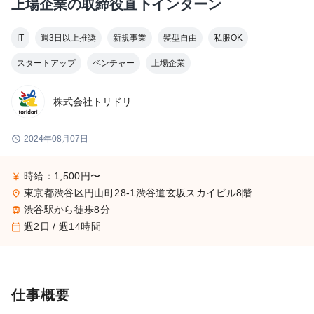
上場企業の取締役直下インターン
IT
週3日以上推奨
新規事業
髪型自由
私服OK
スタートアップ
ベンチャー
上場企業
株式会社トリドリ
schedule
2024年08月07日
時給：1,500円〜
currency_yen
東京都渋谷区円山町28-1渋谷道玄坂スカイビル8階
place
渋谷駅から徒歩8分
train
週2日 / 週14時間
calendar_today
仕事概要