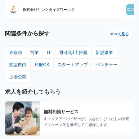
最寄駅
最寄駅
0件：10,000円 11件〜20件：20,000円 ※毎月獲得件数の計算
はリセットされます 給与モデル ■月48時間稼働、アポ10件の場
株式会社リンクタイズワークス
合：176,800円 内訳：48時間×時給1,600円＋10件×インセンティ
ブ10,000円 ■月80時間稼働、アポ20件の場合：428,000円 内
訳：80時間×時給1,600円＋10件（1件～10件）×インセンティブ
10,000円＋10件（11件～20件）×20,000円
関連条件から探す
すべて見る
東京都
営業
IT
週3日以上推奨
新規事業
髪型自由
私服OK
スタートアップ
ベンチャー
上場企業
求人を紹介してもらう
無料相談サービス
キャリアアドバイザーが、あなたにぴったりの長期
インターン先を厳選してご紹介します。