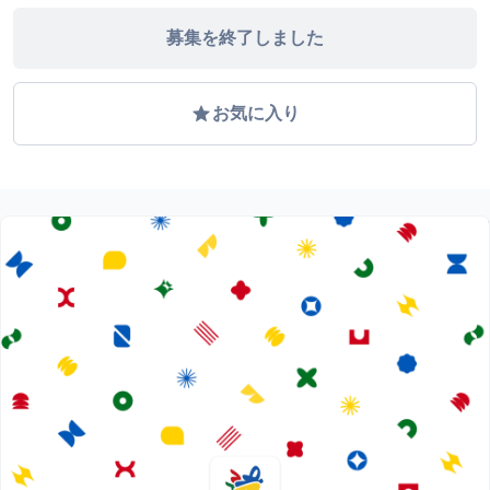
募集を終了しました
grade
お気に入り